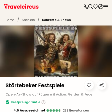
Frei
Frei
/
/
Home
Specials
Konzerte & Shows
Disn
Paris
Disn
Paris
Take
Eur
Park
Rust
Phan
Heid
Park
Reso
Störtebeker Festspiele
Mov
Open-Air-Show auf Rügen mit Action, Pferden & Feuer
Park
Play
Bestpreisgarantie
Funp
4.6
ausgezeichnet
238
Bewertungen
Trips