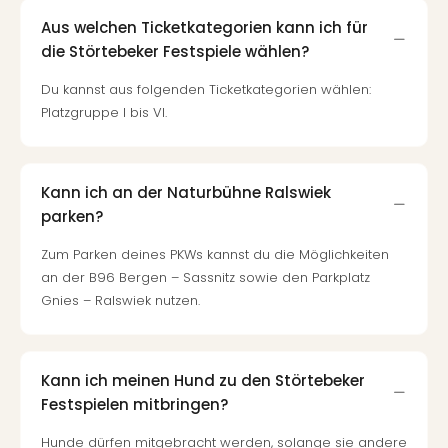
Mer
Aus welchen Ticketkategorien kann ich für
Ben
die Störtebeker Festspiele wählen?
Mus
Stut
Du kannst aus folgenden Ticketkategorien wählen:
Pors
Platzgruppe I bis VI.
Mus
Auto
Wolf
BM
Kann ich an der Naturbühne Ralswiek
Mus
parken?
in
Zum Parken deines PKWs kannst du die Möglichkeiten
Mün
Barb
an der B96 Bergen – Sassnitz sowie den Parkplatz
Mus
Gnies – Ralswiek nutzen.
Tec
Spey
alle
Kann ich meinen Hund zu den Störtebeker
Ang
Festspielen mitbringen?
Auss
Ga
Hunde dürfen mitgebracht werden, solange sie andere