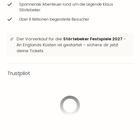
Ang
Spannende Abenteuer rund um die Legende Klaus
Störtebeker
Wass
Trop
Über 9 Millionen begeisterte Besucher
Isla
The
Erdi
Der Vorverkauf für die
Störtebeker Festspiele 2027
-
Rula
An Englands Küsten ist gestartet – sichere dir jetzt
deine Tickets.
Bad
Sch
aqu
The
Trustpilot
Sins
alle
Ang
Zoo
&
Safa
Erle
Zoo
Han