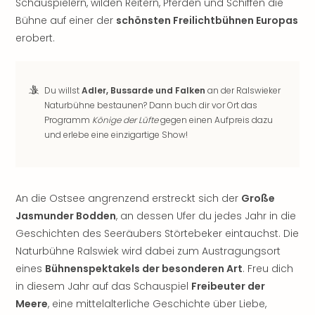
Schauspielern, wilden Reitern, Pferden und Schiffen die
noc
Bühne auf einer der
schönsten Freilichtbühnen Europas
meh
erobert.
Frei
Frei
Eur
Frei
Du willst
Adler, Bussarde und Falken
an der Ralswieker
Deu
Naturbühne bestaunen? Dann buch dir vor Ort das
Frei
Programm
Könige der Lüfte
gegen einen Aufpreis dazu
und erlebe eine einzigartige Show!
Nied
Frei
Öste
Frei
Fran
An die Ostsee angrenzend erstreckt sich der
Große
Musi
Jasmunder Bodden
, an dessen Ufer du jedes Jahr in die
&
Geschichten des Seeräubers Störtebeker eintauchst. Die
Sho
Naturbühne Ralswiek wird dabei zum Austragungsort
Musi
eines
Bühnenspektakels der besonderen Art
. Freu dich
Starl
in diesem Jahr auf das Schauspiel
Freibeuter der
Expr
Meere
, eine mittelalterliche Geschichte über Liebe,
Moul