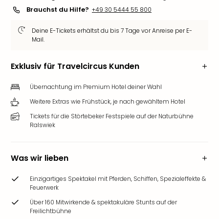
Slag
Brauchst du Hilfe?
+49 30 5444 55 800
Eftel
LEG
Deine E-Tickets erhältst du bis 7 Tage vor Anreise per E-
Mail.
Deu
Parc
Astér
Exklusiv für Travelcircus Kunden
Rast
Lan
Übernachtung im Premium Hotel deiner Wahl
Baye
Weitere Extras wie Frühstück, je nach gewähltem Hotel
Park
Tickets für die Störtebeker Festspiele auf der Naturbühne
Plop
Ralswiek
Deu
(eh
Holi
Was wir lieben
Park
Tivol
Einzigartiges Spektakel mit Pferden, Schiffen, Spezialeffekte &
Kop
Feuerwerk
Futu
Über 160 Mitwirkende & spektakuläre Stunts auf der
Bela
Freilichtbühne
alle