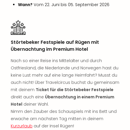
Sch
Wann?
Vom 22. Juni bis 05. September 2026
und
das
Biest
Wie
Mari
Ther
Störtebeker Festspiele auf Rügen mit
Sta
Übernachtung im Premium Hotel
Ente
Das
Nach so einer Reise ins Mittelalter und durch
Pha
Ostfriesland, die Niederlande und Norwegen hast du
der
keine Lust mehr auf eine lange Heimfahrt? Musst du
Ope
auch nicht! Über Travelcircus buchst du gemeinsam
Köln
mit deinem
Ticket für die Störtebeker Festspiele
Tan
der
direkt auch eine
Übernachtung in einem Premium
Vam
Hotel
deiner Wahl.
alle
Nimm den Zauber des Schauspiels mit ins Bett und
Ang
erwache am nächsten Tag mitten in deinem
Sho
Kurzurlaub
auf der Insel Rügen!
&