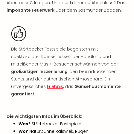
Abenteuer & Intrigen. Und der krönende Abschluss? Das
Rou
Das
imposante Feuerwerk
über dem Jasmunder Bodden.
Musi
Köni
der
Löw
Die
Eisk
Die Störtebeker Festspiele begeistern mit
Tarz
spektakulärer Kulisse, fesselnder Handlung und
MJ
mitreißender Musik. Besucher schwärmen von der
–
großartigen Inszenierung
, den beeindruckenden
Das
Stunts und der authentischen Atmosphäre. Ein
Mich
unvergessliches
Erlebnis
, das
Gänsehautmomente
Jac
garantiert
!
Musi
Der
Teuf
träg
Die wichtigsten Infos im Überblick:
Pra
Was?
Störtebecker Festspiele
Die
Wo?
Naturbühne Ralswiek, Rügen