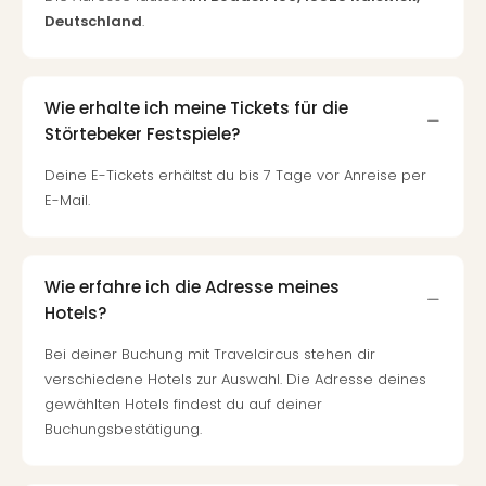
Fest
Deutschland
.
Stör
Fest
Mus
Fuld
Wie erhalte ich meine Tickets für die
Are
Störtebeker Festspiele?
di
Ver
Deine E-Tickets erhältst du bis 7 Tage vor Anreise per
alle
E-Mail.
Ang
Musi
Musi
Ham
Wie erfahre ich die Adresse meines
alle
Hotels?
Ang
Bei deiner Buchung mit Travelcircus stehen dir
Kultu
verschiedene Hotels zur Auswahl. Die Adresse deines
&
gewählten Hotels findest du auf deiner
Spor
Mus
Buchungsbestätigung.
Tec
Sins