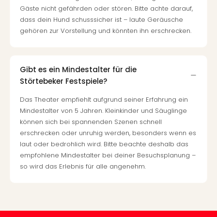
Of
Gäste nicht gefährden oder stören. Bitte achte darauf,
Thro
dass dein Hund schusssicher ist – laute Geräusche
Stud
gehören zur Vorstellung und könnten ihn erschrecken.
Tour
Swar
Krist
Mini
Gibt es ein Mindestalter für die
Wun
Störtebeker Festspiele?
Ham
War
Das Theater empfiehlt aufgrund seiner Erfahrung ein
Bros.
Mindestalter von 5 Jahren. Kleinkinder und Säuglinge
Stud
können sich bei spannenden Szenen schnell
Tour
erschrecken oder unruhig werden, besonders wenn es
Lon
laut oder bedrohlich wird. Bitte beachte deshalb das
–
empfohlene Mindestalter bei deiner Besuchsplanung –
The
so wird das Erlebnis für alle angenehm.
Mak
of
Harr
Pott
An