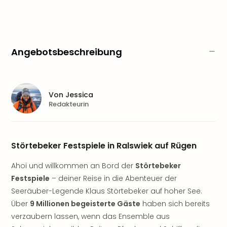
Sere
Park
Allw
Müns
Zoo
Angebotsbeschreibung
Leip
Safa
Beek
Ber
Von
Jessica
ZOO
Redakteurin
Erle
Gels
Welt
Störtebeker Festspiele in Ralswiek auf Rügen
Wal
Nau
Ahoi und willkommen an Bord der
Störtebeker
Aqu
Festspiele
– deiner Reise in die Abenteuer der
Zool
Seeräuber-Legende Klaus Störtebeker auf hoher See.
Gar
Berli
Über
9 Millionen begeisterte Gäste
haben sich bereits
alle
verzaubern lassen, wenn das Ensemble aus
Ang