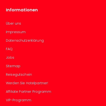
Even
Informationen
at
War
Bros.
Über uns
Stud
Tour
Impressum
Lon
Datenschutzerklärung
–
The
FAQ
Mak
of
Jobs
Harr
Sitemap
Pott
Form
Reisegutschein
1
Die
Werden Sie Hotelpartner!
Auss
Affiliate Partner Programm
Imme
Auss
VIP-Programm
alle