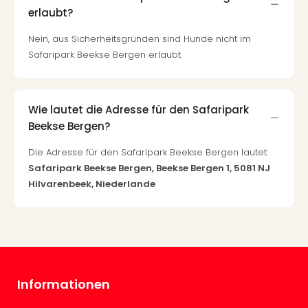
erlaubt?
Even
at
Nein, aus Sicherheitsgründen sind Hunde nicht im
War
Safaripark Beekse Bergen erlaubt.
Bros.
Stud
Tour
Lon
Wie lautet die Adresse für den Safaripark
–
Beekse Bergen?
The
Mak
Die Adresse für den Safaripark Beekse Bergen lautet:
of
Safaripark Beekse Bergen, Beekse Bergen 1, 5081 NJ
Harr
Hilvarenbeek, Niederlande
Pott
Form
1
Die
Auss
Imme
Informationen
Auss
alle