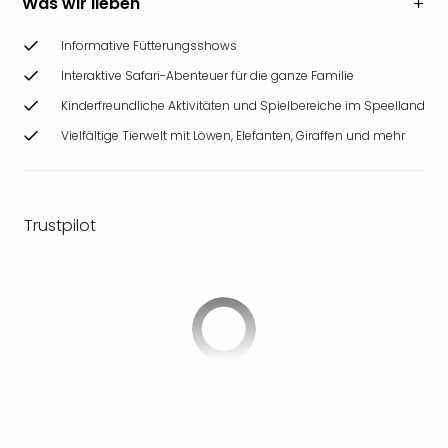
Was wir lieben
Ang
Wass
Informative Fütterungsshows
Trop
Interaktive Safari-Abenteuer für die ganze Familie
Isla
The
Kinderfreundliche Aktivitäten und Spielbereiche im Speelland
Erdi
Vielfältige Tierwelt mit Löwen, Elefanten, Giraffen und mehr
Rula
Bad
Sch
aqu
Trustpilot
The
Sins
alle
Ang
Zoo
&
Safa
Erle
Zoo
Han