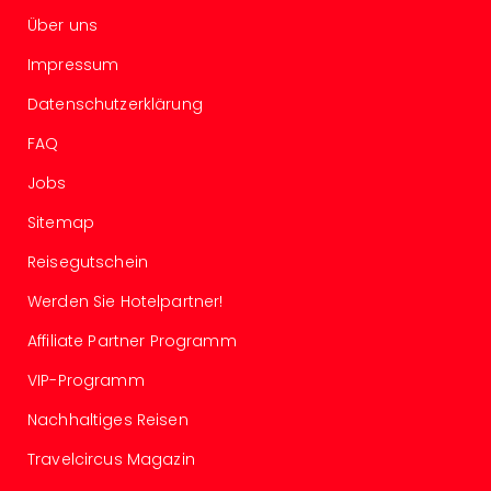
Ang
Über uns
Spor
Skiu
Impressum
in
Datenschutzerklärung
Deu
Skiu
FAQ
in
Öste
Jobs
Form
Sitemap
1
Reis
Reisegutschein
Konz
Werden Sie Hotelpartner!
Konz
Pitbu
Affiliate Partner Programm
Karo
G
VIP-Programm
Back
Nachhaltiges Reisen
Boy
Disn
Travelcircus Magazin
in