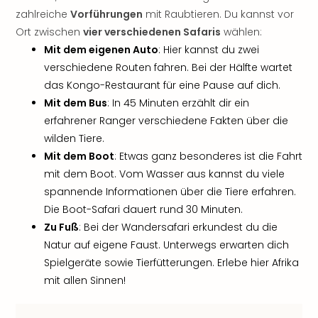
noc
zahlreiche
Vorführungen
mit Raubtieren. Du kannst vor
meh
Ort zwischen
vier verschiedenen Safaris
wählen:
Frei
Mit dem eigenen Auto
: Hier kannst du zwei
Frei
verschiedene Routen fahren. Bei der Hälfte wartet
Eur
das Kongo-Restaurant für eine Pause auf dich.
Frei
Mit dem Bus
: In 45 Minuten erzählt dir ein
Deu
erfahrener Ranger verschiedene Fakten über die
Frei
Nied
wilden Tiere.
Frei
Mit dem Boot
: Etwas ganz besonderes ist die Fahrt
Öste
mit dem Boot. Vom Wasser aus kannst du viele
Frei
spannende Informationen über die Tiere erfahren.
Fran
Die Boot-Safari dauert rund 30 Minuten.
Musi
Zu Fuß
: Bei der Wandersafari erkundest du die
&
Natur auf eigene Faust. Unterwegs erwarten dich
Sho
Musi
Spielgeräte sowie Tierfütterungen. Erlebe hier Afrika
Starl
mit allen Sinnen!
Expr
Moul