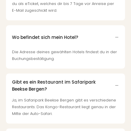
du als eTicket, welches dir bis 7 Tage vor Anreise per
Mer
Ben
E-Mail zugeschickt wird.
Mus
Stut
Pors
Mus
Wo befindet sich mein Hotel?
Auto
Wolf
Die Adresse deines gewählten Hotels findest du in der
BM
Buchungsbestätigung.
Mus
in
Mün
Barb
Gibt es ein Restaurant im Safaripark
Mus
Beekse Bergen?
Tec
Ja, im Safaripark Beekse Bergen gibt es verschiedene
Spey
alle
Restaurants. Das Kongo-Restaurant liegt genau in der
Ang
Mitte der Auto-Safari.
Auss
Ga