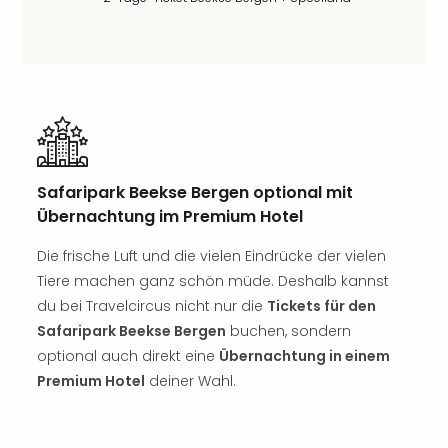
Thea
ABB
Voy
in
Lon
Harr
Pott
Thea
Safaripark Beekse Bergen optional mit
Lon
GOP
Übernachtung im Premium Hotel
Vari
Die frische Luft und die vielen Eindrücke der vielen
Thea
Frie
Tiere machen ganz schön müde. Deshalb kannst
Pala
du bei Travelcircus nicht nur die
Tickets für den
Berli
Safaripark Beekse Bergen
buchen, sondern
Fest
optional auch direkt eine
Übernachtung in einem
Neu
Premium Hotel
deiner Wahl.
Fest
Bad
Bad