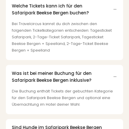
Of
Welche Tickets kann ich für den
Thro
Safaripark Beekse Bergen buchen?
Stud
Tour
Bei Travelcircus kannst du dich zwischen den
Swar
folgenden Ticketkategorien entscheiden: Tagesticket
Krist
Safaripark, 2-Tage-Ticket Safaripark, Tagesticket
Mini
Beekse Bergen + Speelland, 2-Tage-Ticket Beekse
Wun
Bergen + Speelland
Ham
War
Bros.
Stud
Was ist bei meiner Buchung für den
Tour
Safaripark Beekse Bergen inklusive?
Lon
–
Die Buchung enthält Tickets der gebuchten Kategorie
The
für den Safaripark Beekse Bergen und optional eine
Mak
Übernachtung im Hotel deiner Wahl.
of
Harr
Pott
Sind Hunde im Safaripark Beekse Bergen
An