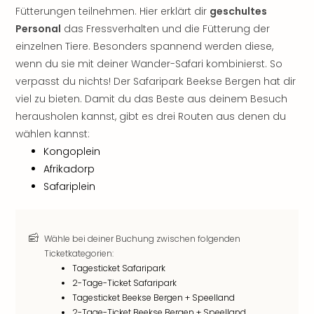
Sch
Fütterungen teilnehmen. Hier erklärt dir
geschultes
und
Personal
das Fressverhalten und die Fütterung der
das
einzelnen Tiere. Besonders spannend werden diese,
Biest
Wie
wenn du sie mit deiner Wander-Safari kombinierst. So
Mari
verpasst du nichts! Der Safaripark Beekse Bergen hat dir
Ther
viel zu bieten. Damit du das Beste aus deinem Besuch
Sta
herausholen kannst, gibt es drei Routen aus denen du
Ente
wählen kannst:
Das
Kongoplein
Pha
Afrikadorp
der
Ope
Safariplein
Köln
Tan
der
Wähle bei deiner Buchung zwischen folgenden
Vam
Ticketkategorien:
alle
Tagesticket Safaripark
Ang
2-Tage-Ticket Safaripark
Sho
Tagesticket Beekse Bergen + Speelland
&
2-Tage-Ticket Beekse Bergen + Speelland