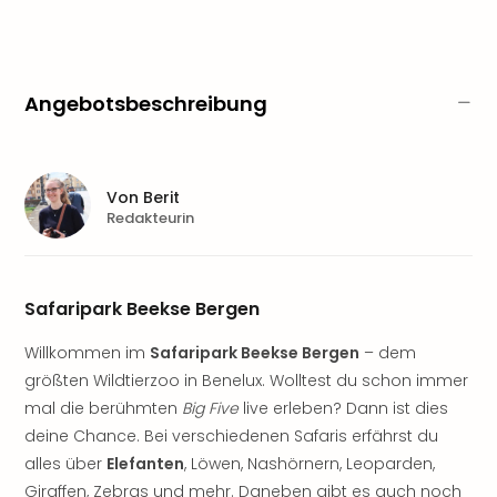
Sere
Park
Allw
Müns
Angebotsbeschreibung
Zoo
Leip
Safa
Beek
Von
Berit
Ber
Redakteurin
ZOO
Erle
Gels
Welt
Safaripark Beekse Bergen
Wal
Nau
Willkommen im
Safaripark Beekse Bergen
– dem
Aqu
größten Wildtierzoo in Benelux. Wolltest du schon immer
Zool
mal die berühmten
Big Five
live erleben? Dann ist dies
Gar
deine Chance. Bei verschiedenen Safaris erfährst du
Berli
alles über
Elefanten
, Löwen, Nashörnern, Leoparden,
alle
Giraffen, Zebras und mehr. Daneben gibt es auch noch
Ang