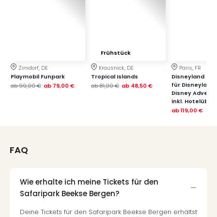
Fest
Stör
Fest
Mus
Fuld
Are
Frühstück
di
Zirndorf, DE
Krausnick, DE
Paris, FR
Ver
Playmobil Funpark
Tropical Islands
Disneyland Paris
alle
für Disneyland
ab
99,00 €
ab
79,00 €
ab
81,00 €
ab
48,50 €
Disney Advent
Ang
inkl. Hotelübe
Musi
ab
119,00 €
Musi
Ham
alle
FAQ
Ang
Kultu
&
Spor
Wie erhalte ich meine Tickets für den
Mus
Safaripark Beekse Bergen?
Tec
Deine Tickets für den Safaripark Beekse Bergen erhältst
Sins