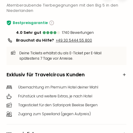
Atemberaubende Tierbegegnungen mit den Big 5 in den
Slag
Niederlanden
Eftel
LEG
Bestpreisgarantie
Deu
Parc
4.0
sehr gut
1740
Bewertungen
Astér
Brauchst du Hilfe?
+49 30 5444 55 800
Rast
Lan
Deine Tickets erhältst du als E-Ticket per E-Mail
Baye
spätestens 7 Tage vor Anreise.
Park
Plop
Exklusiv für Travelcircus Kunden
Deu
(eh
Übernachtung im Premium Hotel deiner Wahl
Holi
Frühstück und weitere Extras, je nach Hotel
Park
Tivol
Tagesticket für den Safaripark Beekse Bergen
Kop
Zugang zum Speelland (gegen Aufpreis)
Futu
Bela
alle