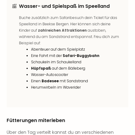
Rou
Wasser- und Spielspaß im Speelland
Das
Musi
Buche zusätzlich zum Safaribesuch dein Ticket für das
Köni
Speelland in Beekse Bergen. Hier können sich deine
der
Kinder auf
zahlreichen Attraktionen
austoben,
Löw
während du am Sandstrand entspannst. Freu dich zum
Die
Beispiel auf:
Eisk
Abenteuer auf dem Spielplatz
Tarz
Eine Fahrt mit der
Safari-Buggybahn
Schaukeln im Schaukelland
MJ
Hüpfspaß
auf dem Bälleberg
–
Wasser-Autoscooter
Das
Einen
Badesee
mit Sandstrand
Mich
Herumwirbeln im Waverider
Jac
Musi
Der
Teuf
träg
Fütterungen miterleben
Pra
Die
Über den Tag verteilt kannst du an verschiedenen