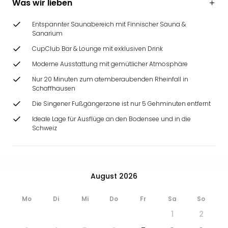
Was wir lieben
Ang
Wass
Entspannter Saunabereich mit Finnischer Sauna &
Trop
Sanarium
Isla
CupClub Bar & Lounge mit exklusiven Drink
The
Erdi
Moderne Ausstattung mit gemütlicher Atmosphäre
Rula
Nur 20 Minuten zum atemberaubenden Rheinfall in
Bad
Schaffhausen
Sch
Die Singener Fußgängerzone ist nur 5 Gehminuten entfernt
aqu
The
Ideale Lage für Ausflüge an den Bodensee und in die
Sins
Schweiz
alle
Ang
Zoo
&
August 2026
Safa
Erle
Mo
Di
Mi
Do
Fr
Sa
So
Zoo
1
2
Han