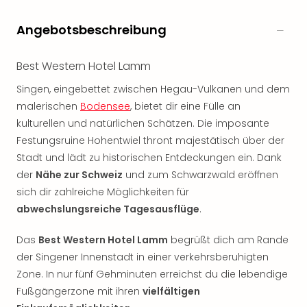
Rou
Das
Angebotsbeschreibung
Musi
Köni
Best Western Hotel Lamm
der
Löw
Singen, eingebettet zwischen Hegau-Vulkanen und dem
Die
malerischen
Bodensee
, bietet dir eine Fülle an
Eisk
kulturellen und natürlichen Schätzen. Die imposante
Tarz
Festungsruine Hohentwiel thront majestätisch über der
MJ
–
Stadt und lädt zu historischen Entdeckungen ein. Dank
Das
der
Nähe zur Schweiz
und zum Schwarzwald eröffnen
Mich
sich dir zahlreiche Möglichkeiten für
Jac
abwechslungsreiche Tagesausflüge
.​
Musi
Der
Das
Best Western Hotel Lamm
begrüßt dich am Rande
Teuf
der Singener Innenstadt in einer verkehrsberuhigten
träg
Zone. In nur fünf Gehminuten erreichst du die lebendige
Pra
Fußgängerzone mit ihren
vielfältigen
Die