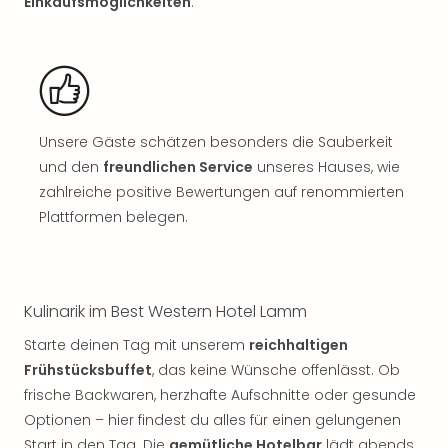
Sch
Einkaufsmöglichkeiten
.
und
das
Biest
Wie
Mari
Ther
Unsere Gäste schätzen besonders die Sauberkeit
Sta
und den
freundlichen Service
unseres Hauses, wie
Ente
zahlreiche positive Bewertungen auf renommierten
Das
Plattformen belegen.
Pha
der
Ope
Köln
Tan
Kulinarik im Best Western Hotel Lamm
der
Starte deinen Tag mit unserem
reichhaltigen
Vam
Frühstücksbuffet
, das keine Wünsche offenlässt. Ob
alle
frische Backwaren, herzhafte Aufschnitte oder gesunde
Ang
Sho
Optionen – hier findest du alles für einen gelungenen
&
Start in den Tag. Die
gemütliche Hotelbar
lädt abends