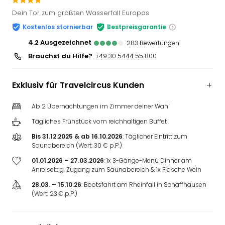
Slag
Dein Tor zum größten Wasserfall Europas
Eftel
Kostenlos stornierbar
Bestpreisgarantie
LEG
Deu
4.2
ausgezeichnet
283
Bewertungen
Parc
Brauchst du Hilfe?
+49 30 5444 55 800
Astér
Rast
Exklusiv für Travelcircus Kunden
Lan
Baye
Ab 2 Übernachtungen im Zimmer deiner Wahl
Park
Plop
Tägliches Frühstück vom reichhaltigen Buffet
Deu
Bis 31.12.2025 & ab 16.10.2026
: Täglicher Eintritt zum
(eh
Saunabereich (Wert: 30 € p.P.)
Holi
01.01.2026 – 27.03.2026
: 1x 3-Gänge-Menü Dinner am
Park
Anreisetag, Zugang zum Saunabereich & 1x Flasche Wein
Tivol
28.03. – 15.10.26
: Bootsfahrt am Rheinfall in Schaffhausen
Kop
(Wert: 23 € p.P.)
Futu
Bela
alle