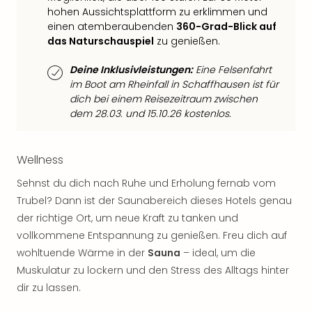
Qua
hohen Aussichtsplattform zu erklimmen und
Com
einen atemberaubenden
360-Grad-Blick auf
Club
das Naturschauspiel
zu genießen.
Pret
Wo
Deine Inklusivleistungen:
Eine Felsenfahrt
alle
im Boot am Rheinfall in Schaffhausen ist für
Ang
dich bei einem Reisezeitraum zwischen
TV
dem 28.03. und 15.10.26 kostenlos.
Sho
ZDF
Fern
Wellness
in
Sehnst du dich nach Ruhe und Erholung fernab vom
Main
Trubel? Dann ist der Saunabereich dieses Hotels genau
Stef
der richtige Ort, um neue Kraft zu tanken und
Raa
Sho
vollkommene Entspannung zu genießen. Freu dich auf
alle
wohltuende Wärme in der
Sauna
– ideal, um die
Ang
Muskulatur zu lockern und den Stress des Alltags hinter
Fest
dir zu lassen.
Dom