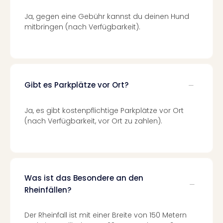
Even
Ja, gegen eine Gebühr kannst du deinen Hund
at
mitbringen (nach Verfügbarkeit).
War
Bros.
Stud
Tour
Lon
Gibt es Parkplätze vor Ort?
–
The
Mak
Ja, es gibt kostenpflichtige Parkplätze vor Ort
of
(nach Verfügbarkeit, vor Ort zu zahlen).
Harr
Pott
Form
1
Die
Was ist das Besondere an den
Auss
Rheinfällen?
Imme
Auss
Der Rheinfall ist mit einer Breite von 150 Metern
alle