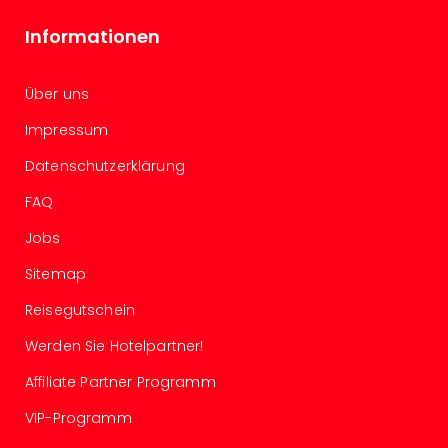
Well
Eur
Informationen
Deu
Itali
Über uns
Nied
Öste
Impressum
Pole
Südt
Datenschutzerklärung
Mar
FAQ
Karl
alle
Jobs
Ang
The
Sitemap
The
Reisegutschein
Erdi
Trop
Werden Sie Hotelpartner!
Isla
Affiliate Partner Programm
The
Bad
VIP-Programm
Wöri