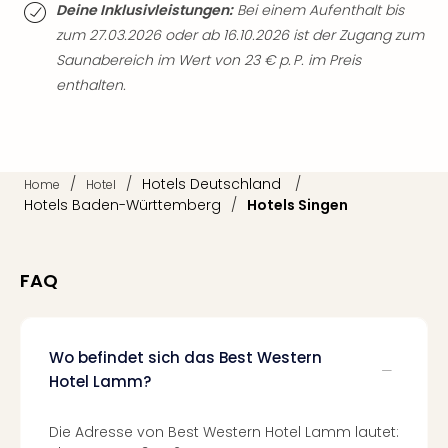
Fest
Deine Inklusivleistungen:
Bei einem Aufenthalt bis
Stör
zum 27.03.2026 oder ab 16.10.2026 ist der Zugang zum
Fest
Saunabereich im Wert von 23 € p. P. im Preis
Mus
enthalten.
Fuld
Are
di
Ver
alle
/
/
Hotels Deutschland
/
Home
Hotel
Ang
Hotels Baden-Württemberg
/
Hotels Singen
Musi
Musi
Ham
FAQ
alle
Ang
Kultu
&
Wo befindet sich das Best Western
Spor
Hotel Lamm?
Mus
Tec
Die Adresse von Best Western Hotel Lamm lautet:
Sins