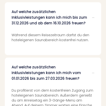
Con
Schl
Sch
Auf welche zusätzlichen
Konz
Inklusivleistungen kann ich mich bis zum
alle
31.12.2026 und ab dem 16.10.2026 freuen?
Ang
Fest
Während diesem Reisezeitraum darfst du den
Glüc
hoteleigenen Saunabereich kostenfrei nutzen.
Insel
Mer
Lun
Black
Festi
Auf welche zusätzlichen
Nibiri
Inklusivleistungen kann ich mich vom
Festi
01.01.2026 bis zum 27.03.2026 freuen?
Ikar
Festi
alle
Du profitierst von dem kostenfreien Zugang zum
Ang
hoteleigenen Saunabereich. Außerdem genießt
Loca
du am Anreisetag ein 3-Gänge-Menü am
Konz
Abend. Auf deinem Zimmer warten eine Flasche