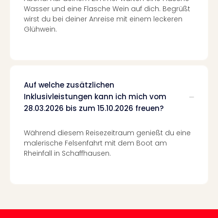
in
Wasser und eine Flasche Wein auf dich. Begrüßt
Köln
wirst du bei deiner Anreise mit einem leckeren
Glühwein.
Konz
in
Düss
Well
Well
Deu
Auf welche zusätzlichen
Allg
Inklusivleistungen kann ich mich vom
Baye
28.03.2026 bis zum 15.10.2026 freuen?
Wal
Baye
Während diesem Reisezeitraum genießt du eine
Bod
malerische Felsenfahrt mit dem Boot am
Harz
Rheinfall in Schaffhausen.
Nor
NRW
Ost
Sch
alle
Ang