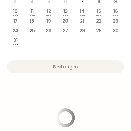
Sere
3
4
5
6
7
8
9
---
---
Park
10
11
12
13
14
15
16
Allw
---
---
---
---
---
---
---
Müns
17
18
19
20
21
22
23
---
---
---
---
---
---
---
Zoo
24
25
26
27
28
29
30
Leip
---
---
---
---
---
---
---
Safa
31
---
Beek
Ber
ZOO
Erle
Bestätigen
Gels
Welt
Wal
Nau
Aqu
Zool
Gar
Berli
alle
Ang