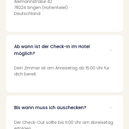
Alemannstraße 42
Mer
78224 Singen (Hohentwiel)
Ben
Deutschland
Mus
Stut
Pors
Mus
Auto
Ab wann ist der Check-In im Hotel
Wolf
möglich?
BM
Mus
in
Dein Zimmer ist am Anreisetag ab 15:00 Uhr für
Mün
dich bereit.
Barb
Mus
Tec
Spey
alle
Bis wann muss ich auschecken?
Ang
Auss
Der Check-Out sollte bis 11:00 Uhr am Abreisetag
Ga
erfolgen.