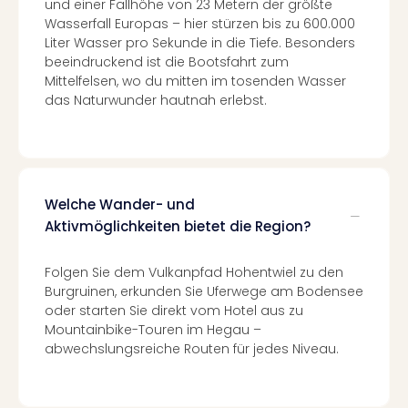
und einer Fallhöhe von 23 Metern der größte
Ang
Wasserfall Europas – hier stürzen bis zu 600.000
Spor
Liter Wasser pro Sekunde in die Tiefe. Besonders
Skiu
beeindruckend ist die Bootsfahrt zum
in
Mittelfelsen, wo du mitten im tosenden Wasser
Deu
das Naturwunder hautnah erlebst.
Skiu
in
Öste
Form
1
Welche Wander- und
Reis
Aktivmöglichkeiten bietet die Region?
Konz
Konz
Pitbu
Folgen Sie dem Vulkanpfad Hohentwiel zu den
Karo
Burgruinen, erkunden Sie Uferwege am Bodensee
G
oder starten Sie direkt vom Hotel aus zu
Mountainbike-Touren im Hegau –
Back
abwechslungsreiche Routen für jedes Niveau.
Boy
Disn
in