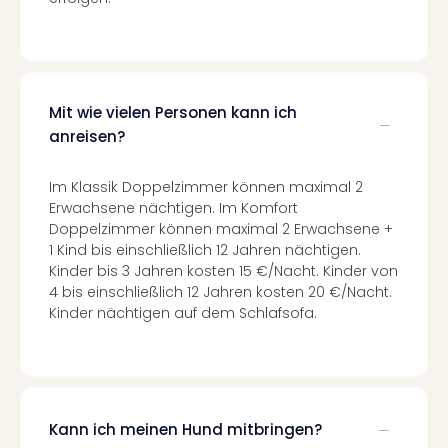
Of
Thro
Stud
Tour
Swar
Mit wie vielen Personen kann ich
Krist
anreisen?
Mini
Wun
Ham
Im Klassik Doppelzimmer können maximal 2
War
Erwachsene nächtigen. Im Komfort
Bros.
Doppelzimmer können maximal 2 Erwachsene +
Stud
1 Kind bis einschließlich 12 Jahren nächtigen.
Tour
Kinder bis 3 Jahren kosten 15 €/Nacht. Kinder von
Lon
4 bis einschließlich 12 Jahren kosten 20 €/Nacht.
–
Kinder nächtigen auf dem Schlafsofa.
The
Mak
of
Harr
Pott
Kann ich meinen Hund mitbringen?
An