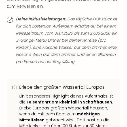
Thea
zum Verweilen ein.
ABB
Voy
Deine Inklusivleistungen:
Das tägliche Frühstück ist
in
für dich kostenlos. Außerdem erhältst du bei einem
Lon
Reisezeitraum vom 01.01.2026 bis zum 27.03.2026 ein
Harr
3-Gänge-Menü Dinner bei deiner Anreise (pro
Pott
Person), eine Flasche Wasser auf dem Zimmer, eine
Thea
Lon
Flasche Wein auf dem Zimmer und einen Glühwein
GOP
pro Person bei der Begrüßung.
Vari
Thea
Frie
Pala
Erlebe den größten Wasserfall Europas
Berli
Ein besonderes Highlight deines Aufenthalts ist
Fest
die
Felsenfahrt am Rheinfall in Schaffhausen
.
Neu
Erlebe Europas größten Wasserfall hautnah,
Fest
wenn du mit dem Boot zum
mächtigen
Bad
Mittelfelsen
gebracht wirst. Dort hast du die
Bad
Möglichkeit, die über 100 Stufen zur 30 Meter