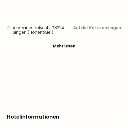
noc
meh
Frei
Frei
Alemannstraße 42
,
78224
Auf der Karte anzeigen
Eur
Singen (Hohentwiel)
Frei
Deu
Mehr lesen
Frei
Nied
Frei
Öste
Frei
Fran
Musi
&
Sho
Musi
Starl
Hotelinformationen
Expr
Moul