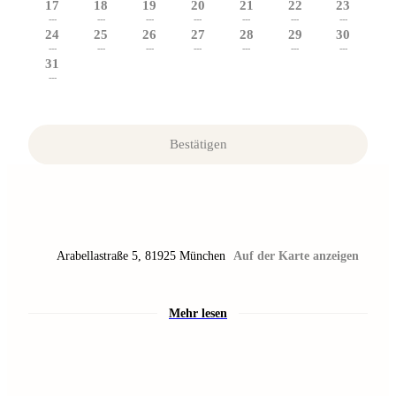
17
18
19
20
21
22
23
---
---
---
---
---
---
---
24
25
26
27
28
29
30
---
---
---
---
---
---
---
31
---
Bestätigen
Arabellastraße 5
,
81925
München
Auf der Karte anzeigen
Mehr lesen