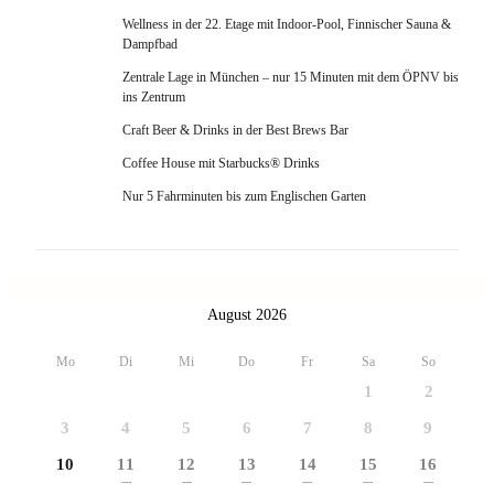
Wellness in der 22. Etage mit Indoor-Pool, Finnischer Sauna &
Dampfbad
Zentrale Lage in München – nur 15 Minuten mit dem ÖPNV bis
ins Zentrum
Craft Beer & Drinks in der Best Brews Bar
Coffee House mit Starbucks® Drinks
Nur 5 Fahrminuten bis zum Englischen Garten
August 2026
Mo
Di
Mi
Do
Fr
Sa
So
1
2
3
4
5
6
7
8
9
10
11
12
13
14
15
16
---
---
---
---
---
---