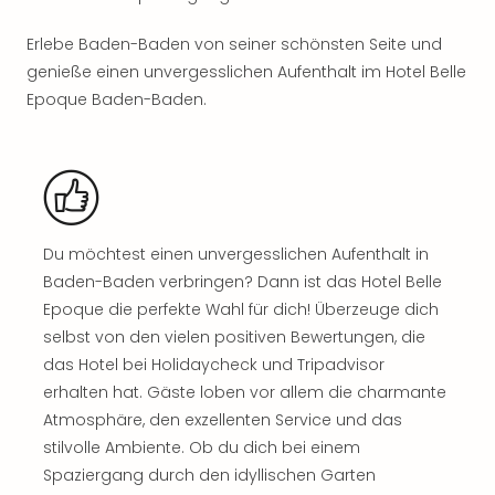
Sch
und
Erlebe Baden-Baden von seiner schönsten Seite und
das
genieße einen unvergesslichen Aufenthalt im Hotel Belle
Biest
Wie
Epoque Baden-Baden.
Mari
Ther
Sta
Ente
Das
Pha
Du möchtest einen unvergesslichen Aufenthalt in
der
Baden-Baden verbringen? Dann ist das Hotel Belle
Ope
Epoque die perfekte Wahl für dich! Überzeuge dich
Köln
selbst von den vielen positiven Bewertungen, die
Tan
das Hotel bei Holidaycheck und Tripadvisor
der
Vam
erhalten hat. Gäste loben vor allem die charmante
alle
Atmosphäre, den exzellenten Service und das
Ang
stilvolle Ambiente. Ob du dich bei einem
Sho
Spaziergang durch den idyllischen Garten
&