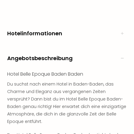
noc
meh
Frei
Frei
Eur
Hotelinformationen
Frei
Deu
Frei
Angebotsbeschreibung
Nied
Frei
Öste
Hotel Belle Epoque Baden Baden
Frei
Du suchst nach einem Hotel in Baden-Baden, das
Fran
Musi
Charme und Eleganz aus vergangenen Zeiten
&
versprüht? Dann bist du im Hotel Belle Epoque Baden-
Sho
Baden genau richtig! Hier erwartet dich eine einzigartige
Musi
Atmosphäre, die dich in die glanzvolle Zeit der Belle
Starl
Epoque entführt.
Expr
Moul