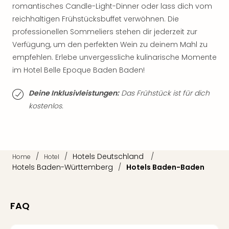
Qua
romantisches Candle-Light-Dinner oder lass dich vom
Com
reichhaltigen Frühstücksbuffet verwöhnen. Die
Club
professionellen Sommeliers stehen dir jederzeit zur
Pret
Verfügung, um den perfekten Wein zu deinem Mahl zu
Wo
empfehlen. Erlebe unvergessliche kulinarische Momente
alle
im Hotel Belle Epoque Baden Baden!
Ang
TV
Deine Inklusivleistungen:
Das Frühstück ist für dich
Sho
ZDF
kostenlos.
Fern
in
Main
Stef
/
/
Hotels Deutschland
/
Home
Hotel
Raa
Hotels Baden-Württemberg
/
Hotels Baden-Baden
Sho
alle
Ang
FAQ
Fest
Dom