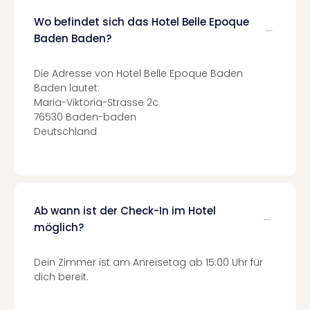
Fest
Stör
Wo befindet sich das Hotel Belle Epoque
Fest
Baden Baden?
Mus
Fuld
Die Adresse von Hotel Belle Epoque Baden
Are
Baden lautet:
di
Maria-Viktoria-Strasse 2c
Ver
76530 Baden-baden
alle
Deutschland
Ang
Musi
Musi
Ham
alle
Ab wann ist der Check-In im Hotel
Ang
möglich?
Kultu
&
Spor
Dein Zimmer ist am Anreisetag ab 15:00 Uhr für
Mus
dich bereit.
Tec
Sins