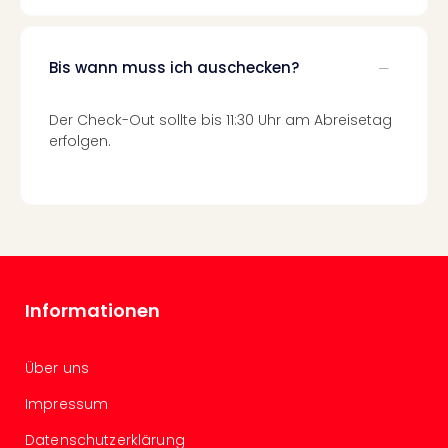
Mer
Ben
Mus
Bis wann muss ich auschecken?
Stut
Pors
Der Check-Out sollte bis 11:30 Uhr am Abreisetag
Mus
erfolgen.
Auto
Wolf
BM
Mus
in
Mün
Barb
Mus
Informationen
Tec
Spey
alle
Über uns
Ang
Impressum
Auss
Ga
Datenschutzerklärung