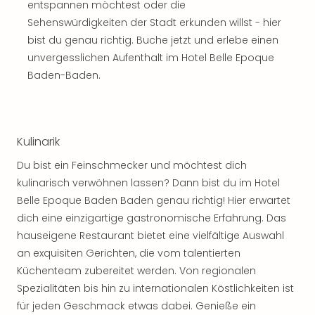
entspannen möchtest oder die
Thea
Sehenswürdigkeiten der Stadt erkunden willst - hier
ABB
bist du genau richtig. Buche jetzt und erlebe einen
Voy
in
unvergesslichen Aufenthalt im Hotel Belle Epoque
Lon
Baden-Baden.
Harr
Pott
Thea
Lon
Kulinarik
GOP
Du bist ein Feinschmecker und möchtest dich
Vari
Thea
kulinarisch verwöhnen lassen? Dann bist du im Hotel
Frie
Belle Epoque Baden Baden genau richtig! Hier erwartet
Pala
dich eine einzigartige gastronomische Erfahrung. Das
Berli
hauseigene Restaurant bietet eine vielfältige Auswahl
Fest
an exquisiten Gerichten, die vom talentierten
Neu
Küchenteam zubereitet werden. Von regionalen
Fest
Spezialitäten bis hin zu internationalen Köstlichkeiten ist
Bad
Bad
für jeden Geschmack etwas dabei. Genieße ein