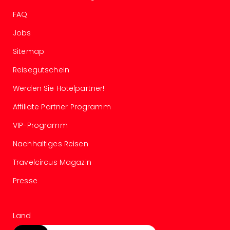
Of
Thro
FAQ
Stud
Jobs
Tour
Swar
Sitemap
Krist
Reisegutschein
Mini
Wun
Werden Sie Hotelpartner!
Ham
War
Affiliate Partner Programm
Bros.
VIP-Programm
Stud
Tour
Nachhaltiges Reisen
Lon
–
Travelcircus Magazin
The
Presse
Mak
of
Harr
Land
Pott
An