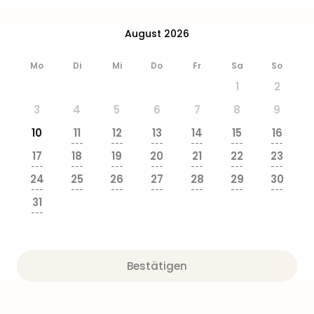
Ang
Wass
August 2026
Trop
Isla
Mo
Di
Mi
Do
Fr
Sa
So
The
Erdi
1
2
Rula
3
4
5
6
7
8
9
Bad
Sch
10
11
12
13
14
15
16
---
---
---
---
---
---
aqu
17
18
19
20
21
22
23
The
---
---
---
---
---
---
---
Sins
24
25
26
27
28
29
30
---
---
---
---
---
---
---
alle
31
Ang
---
Zoo
&
Safa
Bestätigen
Erle
Zoo
Han