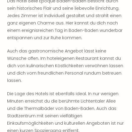
Das Hotel Belle Epoque Baden-Baden besticht durch
Rou
sein historisches Flair und seine liebevolle Einrichtung.
Das
Jedes Zimmer ist individuell gestaltet und strahlt einen
Musi
Köni
ganz eigenen Charme aus. Hier kannst du dich nach
der
einem ereignisreichen Tag in Baden-Baden wunderbar
Löw
entspannen und zur Ruhe kommen.
Die
Eisk
Auch das gastronomische Angebot lässt keine
Tarz
Wünsche offen. Im hoteleigenen Restaurant kannst du
MJ
dich von kulinarischen Köstlichkeiten verwöhnen lassen
–
und dich vom freundlichen Personal rundum betreuen
Das
lassen.
Mich
Jac
Musi
Die Lage des Hotels ist ebenfalls ideal. In nur wenigen
Der
Minuten erreichst du die berühmte Lichtentaler Allee
Teuf
und die Thermalbäder von Baden-Baden. Auch das
träg
Stadtzentrum mit seinen vielfältigen
Pra
Einkaufsmöglichkeiten und kulturellen Angeboten ist nur
Die
einen kurzen Spaziergang entfernt.