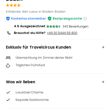
Slag
Eftel
Entdecke den Luxus in Baden-Baden
LEG
Kostenlos stornierbar
Bestpreisgarantie
Deu
4.5
ausgezeichnet
Parc
343
Bewertungen
Astér
Brauchst du Hilfe?
+49 30 5444 55 800
Rast
Lan
Exklusiv für Travelcircus Kunden
Baye
Park
Übernachtung im Zimmer deiner Wahl
Plop
Deu
Tägliches Frühstück
(eh
Holi
Park
Was wir lieben
Tivol
Kop
Luxuriöser Charme
Futu
Exquisite Gastronomie
Bela
alle