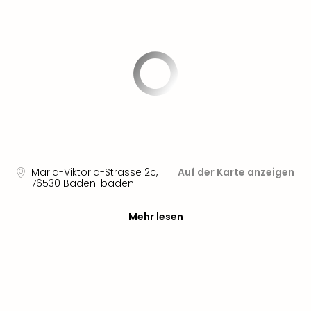
Sere
Park
Allw
Müns
Zoo
Leip
Safa
Beek
Ber
ZOO
Erle
Gels
Maria-Viktoria-Strasse 2c
,
Auf der Karte anzeigen
76530
Baden-baden
Welt
Wal
Nau
Mehr lesen
Aqu
Zool
Gar
Berli
alle
Ang