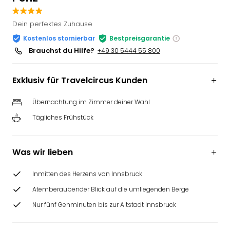
Slag
Eftel
Dein perfektes Zuhause
LEG
Kostenlos stornierbar
Bestpreisgarantie
Deu
Brauchst du Hilfe?
+49 30 5444 55 800
Parc
Astér
Rast
Exklusiv für Travelcircus Kunden
Lan
Baye
Übernachtung im Zimmer deiner Wahl
Park
Tägliches Frühstück
Plop
Deu
(eh
Was wir lieben
Holi
Park
Inmitten des Herzens von Innsbruck
Tivol
Atemberaubender Blick auf die umliegenden Berge
Kop
Futu
Nur fünf Gehminuten bis zur Altstadt Innsbruck
Bela
alle