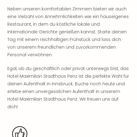
Rou
Neben unseren komfortablen Zimmern bieten wir auch
Das
Musi
eine Vielzahl von Annehmlichkeiten wie ein hauseigenes
Köni
Restaurant, in dem du köstliche lokale und
der
internationale Gerichte genießen kannst. Starte deinen
Löw
Tag mit einem reichhaltigen Frühstück und lass dich
Die
von unserem freundlichen und zuvorkommenden
Eisk
Personal verwöhnen.
Tarz
MJ
Egal, ob du geschäftlich oder privat unterwegs bist, das
–
Hotel Maximilian Stadthaus Penz ist die perfekte Wahl für
Das
Mich
deinen Aufenthalt in Innsbruck. Buche noch heute und
Jac
erlebe einen unvergesslichen Aufenthalt in unserem
Musi
Hotel Maximilian Stadthaus Penz. Wir freuen uns auf
Der
dich!
Teuf
träg
Pra
Die