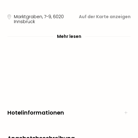
Sere
Park
Allw
Marktgraben, 7-9
,
6020
Auf der Karte anzeigen
Müns
Innsbruck
Zoo
Leip
Mehr lesen
Safa
Beek
Ber
ZOO
Erle
Gels
Welt
Wal
Nau
Aqu
Zool
Hotelinformationen
Gar
Berli
alle
Ang