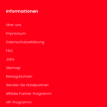
Mer
Ben
Informationen
Mus
Stut
Pors
Über uns
Mus
Impressum
Auto
Wolf
Datenschutzerklärung
BM
Mus
FAQ
in
Jobs
Mün
Barb
Sitemap
Mus
Reisegutschein
Tec
Spey
Werden Sie Hotelpartner!
alle
Ang
Affiliate Partner Programm
Auss
VIP-Programm
Ga