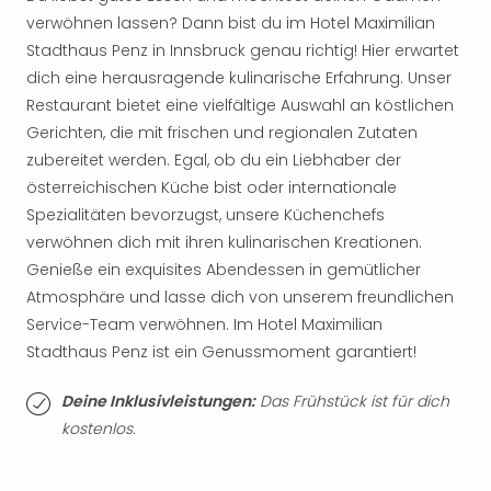
Thea
verwöhnen lassen? Dann bist du im Hotel Maximilian
ABB
Stadthaus Penz in Innsbruck genau richtig! Hier erwartet
Voy
dich eine herausragende kulinarische Erfahrung. Unser
in
Restaurant bietet eine vielfältige Auswahl an köstlichen
Lon
Gerichten, die mit frischen und regionalen Zutaten
Harr
zubereitet werden. Egal, ob du ein Liebhaber der
Pott
Thea
österreichischen Küche bist oder internationale
Lon
Spezialitäten bevorzugst, unsere Küchenchefs
GOP
verwöhnen dich mit ihren kulinarischen Kreationen.
Vari
Genieße ein exquisites Abendessen in gemütlicher
Thea
Atmosphäre und lasse dich von unserem freundlichen
Frie
Service-Team verwöhnen. Im Hotel Maximilian
Pala
Stadthaus Penz ist ein Genussmoment garantiert!
Berli
Fest
Deine Inklusivleistungen:
Das Frühstück ist für dich
Neu
Fest
kostenlos.
Bad
Bad