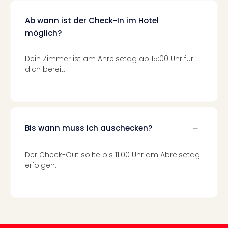
Fest
Stör
Ab wann ist der Check-In im Hotel
Fest
möglich?
Mus
Fuld
Are
Dein Zimmer ist am Anreisetag ab 15:00 Uhr für
di
dich bereit.
Ver
alle
Ang
Musi
Musi
Bis wann muss ich auschecken?
Ham
alle
Der Check-Out sollte bis 11:00 Uhr am Abreisetag
Ang
erfolgen.
Kultu
&
Spor
Mus
Tec
Sins