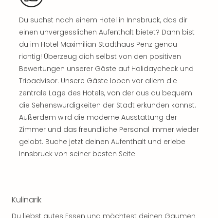
Sch
und
Du suchst nach einem Hotel in Innsbruck, das dir
das
einen unvergesslichen Aufenthalt bietet? Dann bist
Biest
Wie
du im Hotel Maximilian Stadthaus Penz genau
Mari
richtig! Überzeug dich selbst von den positiven
Ther
Bewertungen unserer Gäste auf Holidaycheck und
Sta
Tripadvisor. Unsere Gäste loben vor allem die
Ente
zentrale Lage des Hotels, von der aus du bequem
Das
die Sehenswürdigkeiten der Stadt erkunden kannst.
Pha
Außerdem wird die moderne Ausstattung der
der
Ope
Zimmer und das freundliche Personal immer wieder
Köln
gelobt. Buche jetzt deinen Aufenthalt und erlebe
Tan
Innsbruck von seiner besten Seite!
der
Vam
alle
Ang
Kulinarik
Sho
&
Du liebst gutes Essen und möchtest deinen Gaumen