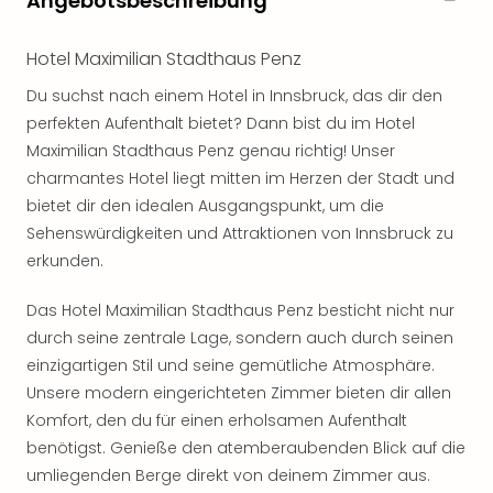
Angebotsbeschreibung
noc
meh
Hotel Maximilian Stadthaus Penz
Frei
Frei
Du suchst nach einem Hotel in Innsbruck, das dir den
Eur
perfekten Aufenthalt bietet? Dann bist du im Hotel
Frei
Maximilian Stadthaus Penz genau richtig! Unser
Deu
charmantes Hotel liegt mitten im Herzen der Stadt und
Frei
bietet dir den idealen Ausgangspunkt, um die
Nied
Sehenswürdigkeiten und Attraktionen von Innsbruck zu
Frei
erkunden.
Öste
Frei
Fran
Das Hotel Maximilian Stadthaus Penz besticht nicht nur
Musi
durch seine zentrale Lage, sondern auch durch seinen
&
einzigartigen Stil und seine gemütliche Atmosphäre.
Sho
Unsere modern eingerichteten Zimmer bieten dir allen
Musi
Komfort, den du für einen erholsamen Aufenthalt
Starl
benötigst. Genieße den atemberaubenden Blick auf die
Expr
umliegenden Berge direkt von deinem Zimmer aus.
Moul