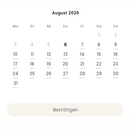
Ang
Wass
August 2026
Trop
Isla
Mo
Di
Mi
Do
Fr
Sa
So
The
1
2
Erdi
Rula
3
4
5
6
7
8
9
Bad
---
---
---
10
11
12
13
14
15
16
Sch
---
---
---
---
---
---
---
aqu
17
18
19
20
21
22
23
The
---
---
---
---
---
---
---
24
25
26
27
28
29
30
Sins
---
---
---
---
---
---
---
alle
31
Ang
---
Zoo
&
Safa
Bestätigen
Erle
Zoo
Han