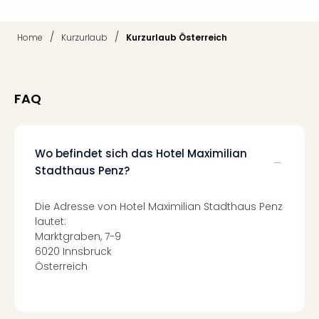
Qua
Com
Club
/
/
Home
Kurzurlaub
Kurzurlaub Österreich
Pret
Wo
alle
FAQ
Ang
TV
Sho
ZDF
Wo befindet sich das Hotel Maximilian
Fern
Stadthaus Penz?
in
Main
Die Adresse von Hotel Maximilian Stadthaus Penz
Stef
lautet:
Raa
Marktgraben, 7-9
Sho
6020 Innsbruck
alle
Österreich
Ang
Fest
Dom