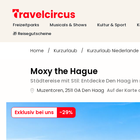
Freizeitparks
Musicals & Shows
Kultur & Sport
K
🎁 Reisegutscheine
Home
/
Kurzurlaub
/
Kurzurlaub Niederlande
Moxy the Hague
Städtereise mit Stil: Entdecke Den Haag i
Muzentoren
,
2511 GA
Den Haag
Auf der Karte
Exklusiv bei uns
-
29
%