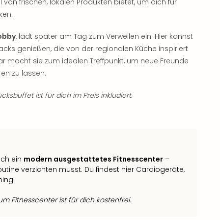
hl von frischen, lokalen Produkten bietet, um dich für
ken.
Lobby
, lädt später am Tag zum Verweilen ein. Hier kannst
cks genießen, die von der regionalen Küche inspiriert
ar macht sie zum idealen Treffpunkt, um neue Freunde
en zu lassen.
ksbuffet ist für dich im Preis inkludiert.
ich ein
modern ausgestattetes Fitnesscenter
–
utine verzichten musst. Du findest hier Cardiogeräte,
ning.
 Fitnesscenter ist für dich kostenfrei.