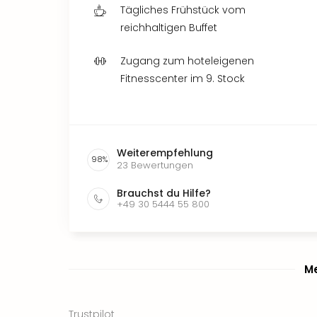
Tägliches Frühstück vom
reichhaltigen Buffet
Zugang zum hoteleigenen
Fitnesscenter im 9. Stock
Weiterempfehlung
98
%
23
Bewertungen
Brauchst du Hilfe?
+49 30 5444 55 800
Me
Trustpilot