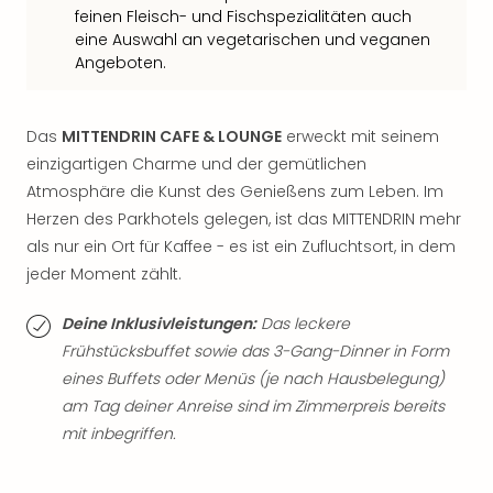
Thea
feinen Fleisch- und Fischspezialitäten auch
eine Auswahl an vegetarischen und veganen
ABB
Angeboten.
Voy
in
Lon
Das
MITTENDRIN CAFE & LOUNGE
erweckt mit seinem
Harr
Pott
einzigartigen Charme und der gemütlichen
Thea
Atmosphäre die Kunst des Genießens zum Leben. Im
Lon
Herzen des Parkhotels gelegen, ist das MITTENDRIN mehr
GOP
als nur ein Ort für Kaffee - es ist ein Zufluchtsort, in dem
Vari
jeder Moment zählt.
Thea
Frie
Deine Inklusivleistungen:
Das leckere
Pala
Frühstücksbuffet sowie das 3-Gang-Dinner in Form
Berli
eines Buffets oder Menüs (je nach Hausbelegung)
Fest
Neu
am Tag deiner Anreise sind im Zimmerpreis bereits
Fest
mit inbegriffen.
Bad
Bad