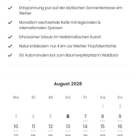
Ang
Entspannung pur auf der idyllischen Sonnenterrasse am
Wass
Weiher
Trop
Monatlich wechselnde Karte mit regionalen &
Isla
internationalen Speisen
The
Erdi
Erholsamer Urlaub im heilklimatischen Kurort
Rula
Natur entdecken: nur 4 km zur Wiehler Tropfsteinhöhle
Bad
50 Autominuten bis zum Baumwipfelpfad in Waldbröl
Sch
aqu
The
Sins
alle
August 2026
Ang
Zoo
Mo
Di
Mi
Do
Fr
Sa
So
&
1
2
Safa
3
4
5
6
7
8
9
Erle
---
---
---
Zoo
10
11
12
13
14
15
16
Han
---
---
---
---
---
---
---