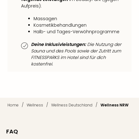
Fest
Aufpreis):
Stör
Fest
Massagen
Mus
Kosmetikbehandlungen
Fuld
Halb- und Tages-Verwöhnprogramme
Are
di
Deine Inklusivleistungen:
Die Nutzung der
Ver
Sauna und des Pools sowie der Zutritt zum
alle
FITNESSPARKS im Hotel sind für dich
Ang
kostenfrei.
Musi
Musi
Ham
alle
Ang
Kultu
/
/
/
Home
Wellness
Wellness Deutschland
Wellness NRW
&
Spor
Mus
Tec
FAQ
Sins