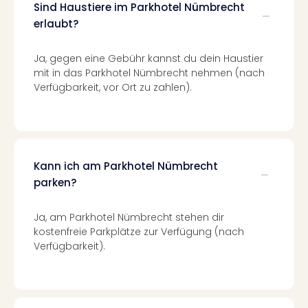
Sind Haustiere im Parkhotel Nümbrecht
Ang
Spor
erlaubt?
Skiu
in
Ja, gegen eine Gebühr kannst du dein Haustier
Deu
mit in das Parkhotel Nümbrecht nehmen (nach
Skiu
Verfügbarkeit, vor Ort zu zahlen).
in
Öste
Form
1
Reis
Kann ich am Parkhotel Nümbrecht
Konz
parken?
Konz
Pitbu
Ja, am Parkhotel Nümbrecht stehen dir
Karo
kostenfreie Parkplätze zur Verfügung (nach
G
Verfügbarkeit).
Back
Boy
Disn
in