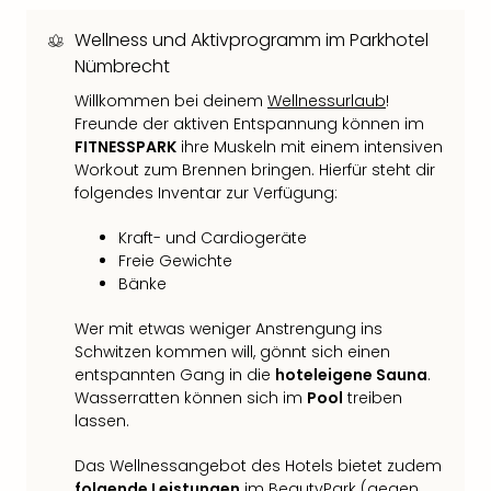
Qua
Com
Wellness und Aktivprogramm im Parkhotel
Club
Nümbrecht
Pret
Willkommen bei deinem
Wellnessurlaub
!
Wo
Freunde der aktiven Entspannung können im
alle
FITNESSPARK
ihre Muskeln mit einem intensiven
Ang
Workout zum Brennen bringen. Hierfür steht dir
TV
folgendes Inventar zur Verfügung:
Sho
ZDF
Kraft- und Cardiogeräte
Fern
Freie Gewichte
in
Bänke
Main
Stef
Wer mit etwas weniger Anstrengung ins
Raa
Schwitzen kommen will, gönnt sich einen
Sho
entspannten Gang in die
hoteleigene Sauna
.
alle
Wasserratten können sich im
Pool
treiben
Ang
lassen.
Fest
Dom
Das Wellnessangebot des Hotels bietet zudem
folgende Leistungen
im BeautyPark (gegen