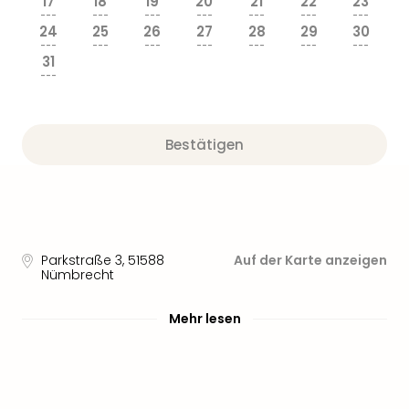
17
18
19
20
21
22
23
Sere
---
---
---
---
---
---
---
Park
24
25
26
27
28
29
30
Allw
---
---
---
---
---
---
---
31
Müns
---
Zoo
Leip
Safa
Beek
Bestätigen
Ber
ZOO
Erle
Gels
Welt
Parkstraße 3
,
51588
Auf der Karte anzeigen
Wal
Nümbrecht
Nau
Aqu
Mehr lesen
Zool
Gar
Berli
alle
Ang