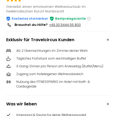
Slag
Genieße einen erholsamen Wellnessurlaub im
Eftel
heilklimatischen Kurort Nümbrecht
LEG
Kostenlos stornierbar
Bestpreisgarantie
Deu
Brauchst du Hilfe?
+49 30 5444 55 800
Parc
Astér
Rast
Exklusiv für Travelcircus Kunden
Lan
Baye
Ab 2 Übernachtungen im Zimmer deiner Wahl
Park
Tägliches Frühstück vom reichhaltigen Buffet
Plop
3-Gang-Dinner pro Person am Anreisetag (Buffet/Menü)
Deu
(eh
Zugang zum hoteleigenen Wellnessbereich
Holi
Nutzung des FITNESSPARKS im Hotel mit Kraft- &
Park
Cardiogeräte
Tivol
Kop
Futu
Was wir lieben
Bela
alle
Innenpool & Sauna für deine Wellnessauszeit