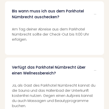
Of
Thro
Bis wann muss ich aus dem Parkhotel
Stud
Nümbrecht auschecken?
Tour
Swar
Krist
Am Tag deiner Abreise aus dem Parkhotel
Mini
Nümbrecht sollte der Check-Out bis 11:00 Uhr
Wun
erfolgen.
Ham
War
Bros.
Stud
Tour
Verfügt das Parkhotel Nümbrecht über
Lon
einen Wellnessbereich?
–
The
Ja, als Gast des Parkhotel Nümbrecht kannst du
Mak
die Sauna und das Hallenbad der Unterkunft
of
kostenfrei nutzen. Gegen einen Aufpreis kannst
Harr
du auch Massagen und Beautyprogramme
Pott
buchen.
An