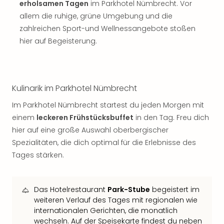
Sch
erholsamen Tagen
im Parkhotel Nümbrecht. Vor
und
allem die ruhige, grüne Umgebung und die
das
zahlreichen Sport-und Wellnessangebote stoßen
Biest
hier auf Begeisterung.
Wie
Mari
Ther
Sta
Kulinarik im Parkhotel Nümbrecht
Ente
Das
Im Parkhotel Nümbrecht startest du jeden Morgen mit
Pha
einem
leckeren Frühstücksbuffet
in den Tag. Freu dich
der
hier auf eine große Auswahl oberbergischer
Ope
Spezialitäten, die dich optimal für die Erlebnisse des
Köln
Tan
Tages stärken.
der
Vam
alle
Das Hotelrestaurant
Park-Stube
begeistert im
Ang
weiteren Verlauf des Tages mit regionalen wie
Sho
internationalen Gerichten, die monatlich
&
wechseln. Auf der Speisekarte findest du neben