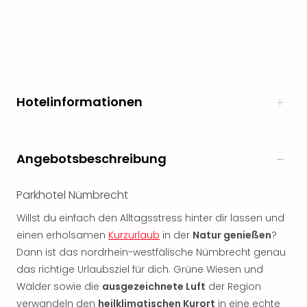
noc
meh
Frei
Frei
Eur
Frei
Hotelinformationen
Deu
Frei
Nied
Frei
Angebotsbeschreibung
Öste
Frei
Fran
Parkhotel Nümbrecht
Musi
Willst du einfach den Alltagsstress hinter dir lassen und
&
einen erholsamen
Kurzurlaub
in der
Natur genießen
?
Sho
Dann ist das nordrhein-westfälische Nümbrecht genau
Musi
Starl
das richtige Urlaubsziel für dich. Grüne Wiesen und
Expr
Wälder sowie die
ausgezeichnete Luft
der Region
Moul
verwandeln den
heilklimatischen Kurort
in eine echte