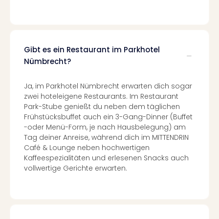
Even
at
War
Bros.
Gibt es ein Restaurant im Parkhotel
Stud
Nümbrecht?
Tour
Lon
–
Ja, im Parkhotel Nümbrecht erwarten dich sogar
The
zwei hoteleigene Restaurants. Im Restaurant
Mak
Park-Stube genießt du neben dem täglichen
of
Frühstücksbuffet auch ein 3-Gang-Dinner (Buffet
-oder Menü-Form, je nach Hausbelegung) am
Harr
Tag deiner Anreise, während dich im MITTENDRIN
Pott
Café & Lounge neben hochwertigen
Form
Kaffeespezialitäten und erlesenen Snacks auch
1
vollwertige Gerichte erwarten.
Die
Auss
Imme
Auss
alle