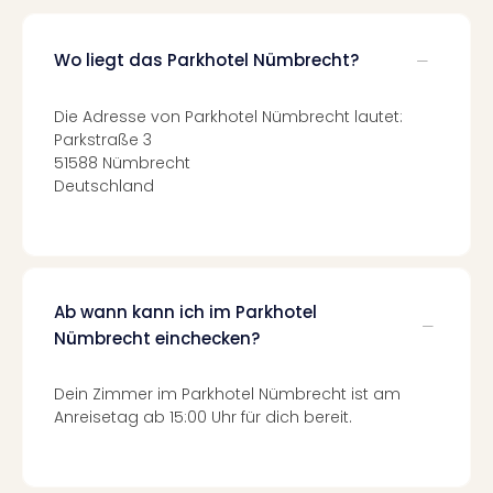
Mer
Ben
Wo liegt das Parkhotel Nümbrecht?
Mus
Stut
Pors
Die Adresse von Parkhotel Nümbrecht lautet:
Mus
Parkstraße 3
Auto
51588 Nümbrecht
Wolf
Deutschland
BM
Mus
in
Mün
Barb
Ab wann kann ich im Parkhotel
Mus
Nümbrecht einchecken?
Tec
Spey
Dein Zimmer im Parkhotel Nümbrecht ist am
alle
Anreisetag ab 15:00 Uhr für dich bereit.
Ang
Auss
Ga