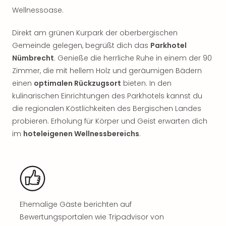
Rou
Wellnessoase.
Das
Musi
Direkt am grünen Kurpark der oberbergischen
Köni
Gemeinde gelegen, begrüßt dich das
Parkhotel
der
Nümbrecht
. Genieße die herrliche Ruhe in einem der 90
Löw
Zimmer, die mit hellem Holz und geräumigen Bädern
Die
Eisk
einen
optimalen Rückzugsort
bieten. In den
Tarz
kulinarischen Einrichtungen des Parkhotels kannst du
MJ
die regionalen Köstlichkeiten des Bergischen Landes
–
probieren. Erholung für Körper und Geist erwarten dich
Das
im
hoteleigenen Wellnessbereichs
.
Mich
Jac
Musi
Der
Teuf
träg
Pra
Ehemalige Gäste berichten auf
Die
Bewertungsportalen wie Tripadvisor von