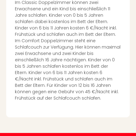
Im Classic Doppelzimmer können zwei
in
Erwachsene und ein Kind bis einschließlich 11
Köln
Jahre schlafen. Kinder von 0 bis 5 Jahren
Konz
schlafen dabei kostenlos im Bett der Eltern.
in
Kinder von 6 bis 11 Jahren kosten 6 €/Nacht inkl.
Düss
Frühstück und schlafen auch im Bett der Eltern.
Well
Im Comfort Doppelzimmer steht eine
Well
Schlafcouch zur Verfügung. Hier können maximal
Deu
zwei Erwachsene und zwei Kinder bis
Allg
einschließlich 16 Jahre nächtigen. Kinder von 0
Baye
bis 5 Jahren schlafen kostenlos im Bett der
Wal
Eltern. Kinder von 6 bis 11 Jahren kosten 6
Baye
€/Nacht inkl. Frühstück und schlafen auch im
Bod
Bett der Eltern. Für Kinder von 12 bis 16 Jahren
können gegen eine Gebühr von 45 €/Nacht inkl.
Harz
Frühstück auf der Schlafcouch schlafen.
Nor
NRW
Ost
Sch
alle
Ang