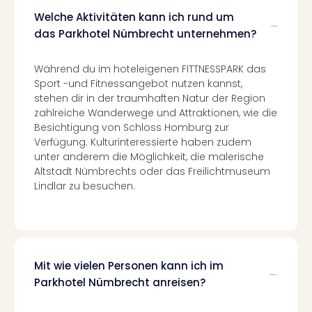
Con
Welche Aktivitäten kann ich rund um
Schl
Sch
das Parkhotel Nümbrecht unternehmen?
Konz
alle
Während du im hoteleigenen FITTNESSPARK das
Ang
Sport -und Fitnessangebot nutzen kannst,
Fest
stehen dir in der traumhaften Natur der Region
Glüc
zahlreiche Wanderwege und Attraktionen, wie die
Insel
Besichtigung von Schloss Homburg zur
Mer
Verfügung. Kulturinteressierte haben zudem
Lun
unter anderem die Möglichkeit, die malerische
Black
Altstadt Nümbrechts oder das Freilichtmuseum
Festi
Lindlar zu besuchen.
Nibiri
Festi
Ikar
Festi
alle
Mit wie vielen Personen kann ich im
Ang
Parkhotel Nümbrecht anreisen?
Loca
Konz