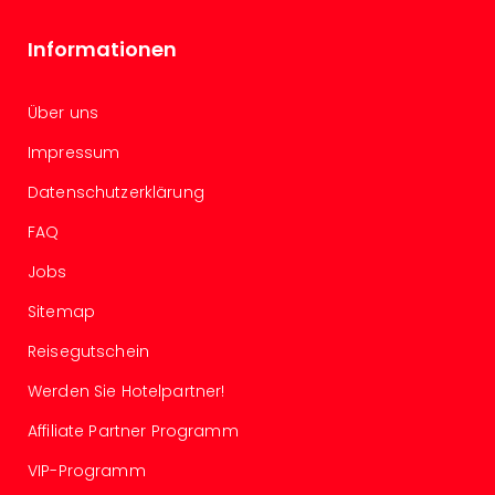
Well
Eur
Informationen
Deu
Itali
Nied
Über uns
Öste
Impressum
Pole
Südt
Datenschutzerklärung
Mar
Karl
FAQ
alle
Jobs
Ang
The
Sitemap
The
Erdi
Reisegutschein
Trop
Werden Sie Hotelpartner!
Isla
The
Affiliate Partner Programm
Bad
VIP-Programm
Wöri