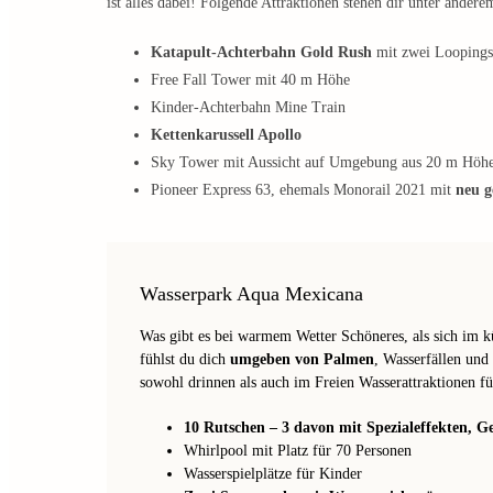
ist alles dabei! Folgende Attraktionen stehen dir unter ande
Katapult-Achterbahn Gold Rush
mit zwei Loopings
Free Fall Tower mit 40 m Höhe
Kinder-Achterbahn Mine Train
Kettenkarussell Apollo
Sky Tower mit Aussicht auf Umgebung aus 20 m Höh
Pioneer Express 63, ehemals Monorail 2021 mit
neu g
Wasserpark Aqua Mexicana
Was gibt es bei warmem Wetter Schöneres, als sich im 
fühlst du dich
umgeben von Palmen
, Wasserfällen un
sowohl drinnen als auch im Freien Wasserattraktionen fü
10 Rutschen – 3 davon mit Spezialeffekten, 
Whirlpool mit Platz für 70 Personen
Wasserspielplätze für Kinder