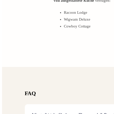
voll ausgestattete Küche
verfügen:
Racoon Lodge
Wigwam Deluxe
Cowboy Cottage
FAQ