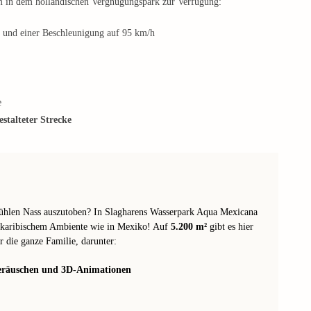
rem in dem holländischen Vergnügungspark zur Verfügung:
 und einer Beschleunigung auf 95 km/h
e
estalteter Strecke
kühlen Nass auszutoben? In Slagharens Wasserpark Aqua Mexicana
d karibischem Ambiente wie in Mexiko! Auf
5.200 m²
gibt es hier
r die ganze Familie, darunter:
Geräuschen und 3D-Animationen