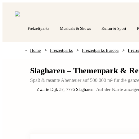
Freizeitparks
Musicals & Shows
Kultur & Sport
K
Home
/
Freizeitparks
/
Freizeitparks Europa
/
Freiz
Slagharen – Themenpark & Re
Spaß & rasante Abenteuer auf 500.000 m² für die ganze
Zwarte Dijk 37
,
7776
Slagharen
Auf der Karte anzeige