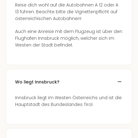
Of
Reise dich wohl auf die Autobahnen A 12 oder A
Thro
13 führen. Beachte bitte die Vignettenpflicht auf
Stud
österreichischen Autobahnen!
Tour
Swar
Auch eine Anreise mit dem Flugzeug ist über den
Krist
Flughafen Innsbruck möglich, welcher sich im
Mini
Westen der Stadt befindet.
Wun
Ham
War
Bros.
Stud
Wo liegt Innsbruck?
Tour
Lon
–
Innsbruck liegt im Westen Österreichs und ist die
The
Hauptstadt des Bundeslandes Tirol.
Mak
of
Harr
Pott
An