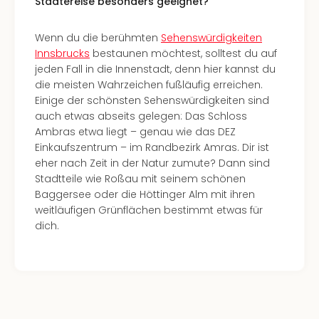
Städtereise besonders geeignet?
Ang
Spor
Wenn du die berühmten
Sehenswürdigkeiten
Skiu
Innsbrucks
bestaunen möchtest, solltest du auf
in
jeden Fall in die Innenstadt, denn hier kannst du
Deu
die meisten Wahrzeichen fußläufig erreichen.
Skiu
Einige der schönsten Sehenswürdigkeiten sind
in
auch etwas abseits gelegen: Das Schloss
Öste
Ambras etwa liegt – genau wie das DEZ
Form
Einkaufszentrum – im Randbezirk Amras. Dir ist
1
eher nach Zeit in der Natur zumute? Dann sind
Reis
Stadtteile wie Roßau mit seinem schönen
Konz
Baggersee oder die Höttinger Alm mit ihren
Konz
weitläufigen Grünflächen bestimmt etwas für
Pitbu
dich.
Karo
G
Back
Boy
Disn
in