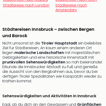
Rou
Städtereise nach London
Städtereise nach
Das
Amsterdam
Musi
Köni
der
Löw
Städtereisen Innsbruck – zwischen Bergen
Die
und Barock
Eisk
Nicht umsonst ist die
Tiroler Hauptstadt
ein beliebtes
Tarz
Ziel für Städtereisen. An kaum einem anderen Ort
MJ
liegen
malerische Landschaften
mit majestätischen
–
Gebirgsketten und eine historische Innenstadt mit
Das
prunkvollen Sehenswürdigkeiten
so nah beieinander.
Mich
Erkunde die Innsbrucker Altstadt zu Fuß und genieße
Jac
die Aussicht von den Bergbahnen aus, bevor du bei
Musi
deftigen Tiroler Spezialitäten wie Kasspatzln wieder zu
Der
Kräften kommst.
Teuf
träg
Sehenswürdigkeiten und Aktivitäten in Innsbruck
Pra
Die
Egal, ob du dich an den Gewässern und
Grünflächen