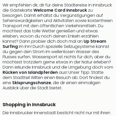
Thea
Wir empfehlen dir, dir für deine Städtereise in Innsbruck
ABB
die Gästekarte
Welcome Card Innsbruck
zu
besorgen. Damit erhältst du Vergünstigungen auf
Voy
Sehenswürdigkeiten und Aktivitäten sowie kostenfreien
in
Transport mit den öffentlichen Verkehrsmitteln. Du
Lon
möchtest das tolle Wetter genießen und etwas
Harr
erleben, wovon du noch deinen Enkeln erzählen
Pott
kannst? Dann probier dich doch mal an
Up Stream
Thea
Surfing
im Inn! Durch spezielle Seilzugsysteme kannst
Lon
du gegen den Strom im wellenlosen Wasser des
GOP
Flusses surfen. Wassersport ist nichts für dich, aber du
Vari
möchtest trotzdem gerne etwas in der Natur erleben?
Thea
Dann erkunde Innsbruck und die Umgebung doch vom
Rücken von Islandpferden
aus! Unser Tipp: Statte
Frie
dem Stadtteil Wilten einen Besuch ab. Dort findest du
Pala
eine
Skisprungschanze
, die dir einen einmaligen
Berli
Ausblick über die Stadt bietet.
Fest
Neu
Fest
Shopping in Innsbruck
Bad
Bad
Die Innsbrucker Innenstadt besticht nicht nur mit ihren