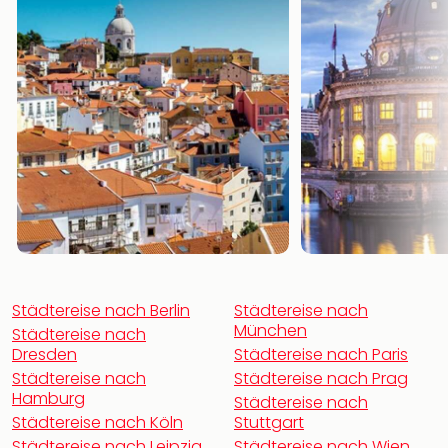
noc
meh
Frei
Frei
Eur
Frei
Deu
Frei
Nied
Frei
Öste
Frei
Fran
Musi
Städtereise nach Berlin
Städtereise nach
&
München
Städtereise nach
Sho
Dresden
Städtereise nach Paris
Musi
Städtereise nach
Städtereise nach Prag
Starl
Hamburg
Städtereise nach
Expr
Städtereise nach Köln
Stuttgart
Moul
Städtereise nach Leipzig
Städtereise nach Wien