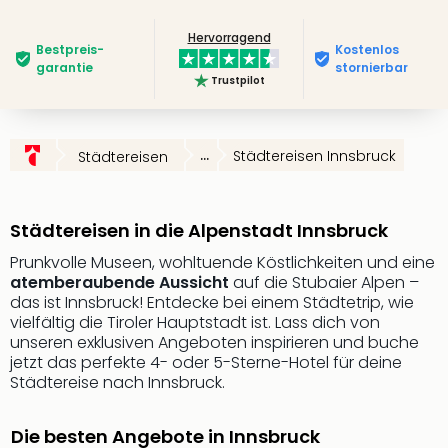
Slag
Hervorragend
Eftel
Bestpreis­
Kostenlos
LEG
garantie
stornierbar
Trustpilot
Deu
Parc
Astér
Rast
...
Städtereisen Innsbruck
Städtereisen
Lan
Baye
Park
Städtereisen in die Alpenstadt Innsbruck
Plop
Deu
Prunkvolle Museen, wohltuende Köstlichkeiten und eine
atemberaubende Aussicht
auf die Stubaier Alpen –
(eh
das ist Innsbruck! Entdecke bei einem Städtetrip, wie
Holi
vielfältig die Tiroler Hauptstadt ist. Lass dich von
Park
unseren exklusiven Angeboten inspirieren und buche
Tivol
jetzt das perfekte 4- oder 5-Sterne-Hotel für deine
Kop
Städtereise nach Innsbruck.
Futu
Bela
Die besten Angebote in Innsbruck
alle