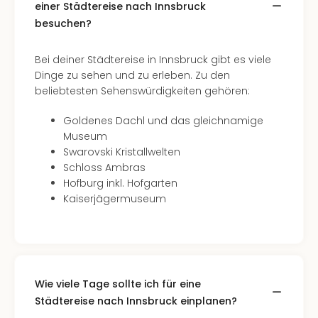
Fest
einer Städtereise nach Innsbruck
Stör
besuchen?
Fest
Mus
Bei deiner Städtereise in Innsbruck gibt es viele
Fuld
Dinge zu sehen und zu erleben. Zu den
Are
beliebtesten Sehenswürdigkeiten gehören:
di
Ver
Goldenes Dachl und das gleichnamige
alle
Museum
Ang
Swarovski Kristallwelten
Musi
Schloss Ambras
Musi
Hofburg inkl. Hofgarten
Ham
Kaiserjägermuseum
alle
Ang
Kultu
&
Spor
Mus
Wie viele Tage sollte ich für eine
Tec
Städtereise nach Innsbruck einplanen?
Sins