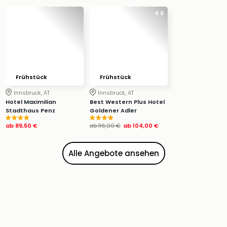
Ang
4.6
Wass
Trop
Isla
The
Erdi
Rula
Frühstück
Frühstück
Bad
Innsbruck, AT
Innsbruck, AT
Sch
Hotel Maximilian
Best Western Plus Hotel
aqu
Stadthaus Penz
Goldener Adler
The
ab
89,50 €
ab
116,00 €
ab
104,00 €
Sins
alle
Ang
Alle Angebote ansehen
Zoo
&
Safa
Erle
Zoo
Han