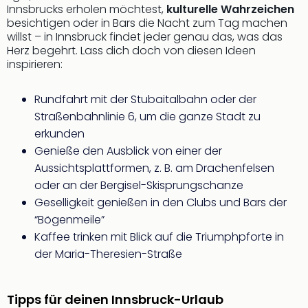
Sch
Innsbrucks erholen möchtest,
kulturelle Wahrzeichen
und
besichtigen oder in Bars die Nacht zum Tag machen
das
willst – in Innsbruck findet jeder genau das, was das
Biest
Herz begehrt. Lass dich doch von diesen Ideen
Wie
inspirieren:
Mari
Ther
Rundfahrt mit der Stubaitalbahn oder der
Sta
Straßenbahnlinie 6, um die ganze Stadt zu
Ente
erkunden
Das
Genieße den Ausblick von einer der
Pha
der
Aussichtsplattformen, z. B. am Drachenfelsen
Ope
oder an der Bergisel-Skisprungschanze
Köln
Geselligkeit genießen in den Clubs und Bars der
Tan
“Bögenmeile”
der
Kaffee trinken mit Blick auf die Triumphpforte in
Vam
der Maria-Theresien-Straße
alle
Ang
Sho
Tipps für deinen Innsbruck-Urlaub
&