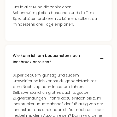
Mer
Um in aller Ruhe die zahlreichen
Ben
Sehenswürdigkeiten besuchen und die Tiroler
Mus
Spezialitäten probieren zu können, solltest du
Stut
mindestens drei Tage einplanen.
Pors
Mus
Auto
Wolf
BM
Mus
Wie kann ich am bequemsten nach
in
Innsbruck anreisen?
Mün
Barb
Super bequem, günstig und zudem
Mus
umweltfreundlich kannst du ganz einfach mit
Tec
dem Nachtzug nach Innsbruck fahren.
Spey
Selbstverständlich gibt es auch tagsüber
alle
Zugverbindungen – fahre dazu einfach bis zum
Ang
Innsbrucker Hauptbahnhof, der fußläufig von der
Auss
Innenstadt aus erreichbar ist. Du möchtest lieber
Ga
flexibel mit dem Auto anreisen? Dann wird deine