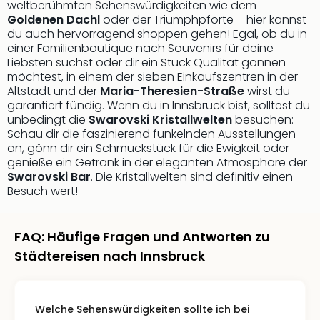
weltberühmten Sehenswürdigkeiten wie dem
Qua
Goldenen Dachl
oder der Triumphpforte – hier kannst
Com
du auch hervorragend shoppen gehen! Egal, ob du in
Club
einer Familienboutique nach Souvenirs für deine
Pret
Liebsten suchst oder dir ein Stück Qualität gönnen
Wo
möchtest, in einem der sieben Einkaufszentren in der
alle
Altstadt und der
Maria-Theresien-Straße
wirst du
Ang
garantiert fündig. Wenn du in Innsbruck bist, solltest du
TV
unbedingt die
Swarovski Kristallwelten
besuchen:
Sho
Schau dir die faszinierend funkelnden Ausstellungen
ZDF
an, gönn dir ein Schmuckstück für die Ewigkeit oder
genieße ein Getränk in der eleganten Atmosphäre der
Fern
Swarovski Bar
. Die Kristallwelten sind definitiv einen
in
Besuch wert!
Main
Stef
Raa
FAQ: Häufige Fragen und Antworten zu
Sho
Städtereisen nach Innsbruck
alle
Ang
Fest
Dom
Welche Sehenswürdigkeiten sollte ich bei