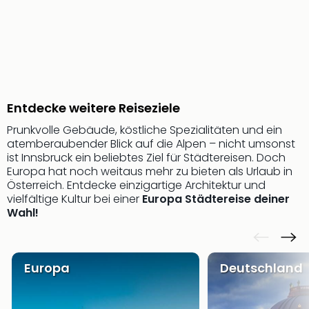
Sere
Park
Allw
Müns
Zoo
Leip
Safa
Entdecke weitere Reiseziele
Beek
Ber
Prunkvolle Gebäude, köstliche Spezialitäten und ein
ZOO
atemberaubender Blick auf die Alpen – nicht umsonst
Erle
ist Innsbruck ein beliebtes Ziel für Städtereisen. Doch
Gels
Europa hat noch weitaus mehr zu bieten als Urlaub in
Welt
Österreich. Entdecke einzigartige Architektur und
vielfältige Kultur bei einer
Europa Städtereise deiner
Wal
Wahl!
Nau
Aqu
Zool
Gar
Europa
Deutschland
Berli
alle
Ang