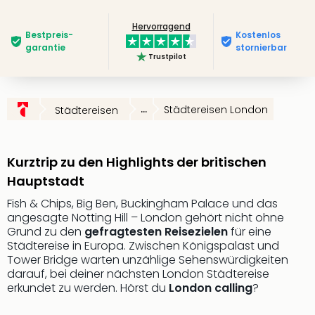
Slag
Hervorragend
Eftel
Bestpreis­
Kostenlos
LEG
garantie
stornierbar
Trustpilot
Deu
Parc
Astér
Rast
...
Städtereisen London
Städtereisen
Lan
Baye
Park
Kurztrip zu den Highlights der britischen
Plop
Hauptstadt
Deu
(eh
Fish & Chips, Big Ben, Buckingham Palace und das
Holi
angesagte Notting Hill – London gehört nicht ohne
Park
Grund zu den
gefragtesten Reisezielen
für eine
Städtereise in Europa. Zwischen Königspalast und
Tivol
Tower Bridge warten unzählige Sehenswürdigkeiten
Kop
darauf, bei deiner nächsten London Städtereise
Futu
erkundet zu werden. Hörst du
London calling
?
Bela
alle