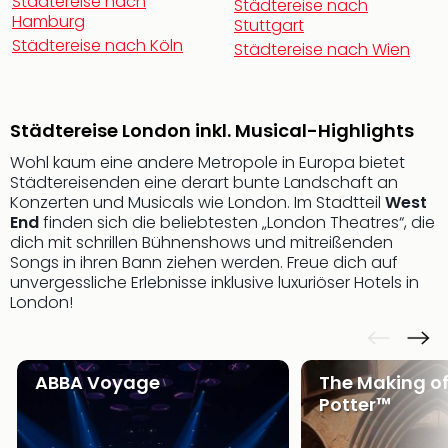
Städtereise nach
Städtereise nach
Rou
Hamburg
Stuttgart
Das
Städtereise nach Köln
Städtereise nach Wien
Musi
Köni
der
Löw
Städtereise London inkl. Musical-Highlights
Die
Wohl kaum eine andere Metropole in Europa bietet
Eisk
Städtereisenden eine derart bunte Landschaft an
Tarz
Konzerten und Musicals wie London. Im Stadtteil
West
MJ
End
finden sich die beliebtesten „London Theatres“, die
–
dich mit schrillen Bühnenshows und mitreißenden
Das
Songs in ihren Bann ziehen werden. Freue dich auf
Mich
unvergessliche Erlebnisse inklusive luxuriöser Hotels in
Jac
London!
Musi
Der
Teuf
ABBA Voyage
The Making of
träg
Potter™
Pra
Die