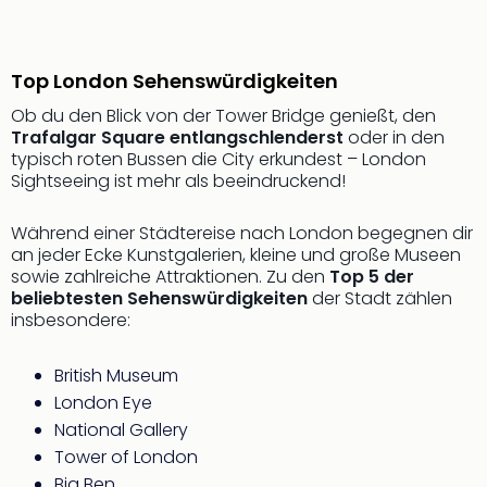
Thea
ABB
Voy
Top London Sehenswürdigkeiten
in
Lon
Ob du den Blick von der Tower Bridge genießt, den
Harr
Trafalgar Square entlangschlenderst
oder in den
typisch roten Bussen die City erkundest – London
Pott
Sightseeing ist mehr als beeindruckend!
Thea
Lon
GOP
Während einer Städtereise nach London begegnen dir
an jeder Ecke Kunstgalerien, kleine und große Museen
Vari
sowie zahlreiche Attraktionen. Zu den
Top 5 der
Thea
beliebtesten Sehenswürdigkeiten
der Stadt zählen
Frie
insbesondere:
Pala
Berli
British Museum
Fest
Neu
London Eye
Fest
National Gallery
Bad
Tower of London
Bad
Big Ben