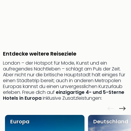
Sere
Park
Allw
Müns
Zoo
Leip
Safa
Beek
Ber
Entdecke weitere Reiseziele
ZOO
London – der Hotspot für Mode, Kunst und ein
Erle
aufregendes Nachtleben – schlägt am Puls der Zeit.
Gels
Aber nicht nur die britische Hauptstadt hält einiges für
Welt
einen Städtetrip bereit; auch in anderen Metropolen
Wal
Europas kannst du einen unvergesslichen Kurzurlaub
Nau
erleben. Freue dich auf
einzigartige 4- und 5-Sterne
Aqu
Hotels in Europa
inklusive Zusatzleistungen:
Zool
Gar
Berli
Europa
Deutschland
alle
Ang