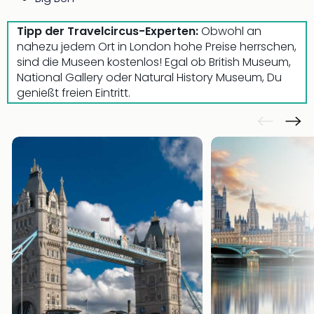
Qua
Com
Tipp der Travelcircus-Experten:
Obwohl an
Club
nahezu jedem Ort in London hohe Preise herrschen,
Pret
sind die Museen kostenlos! Egal ob British Museum,
Wo
National Gallery oder Natural History Museum, Du
alle
genießt freien Eintritt.
Ang
TV
Sho
ZDF
Fern
in
Main
Stef
Raa
Sho
alle
Ang
Fest
Dom