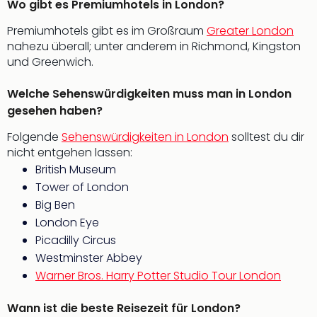
Wo gibt es Premiumhotels in London?
Ang
Spor
Premiumhotels gibt es im Großraum
Greater London
Skiu
nahezu überall; unter anderem in Richmond, Kingston
in
und Greenwich.
Deu
Skiu
Welche Sehenswürdigkeiten muss man in London
in
gesehen haben?
Öste
Form
Folgende
Sehenswürdigkeiten in London
solltest du dir
1
nicht entgehen lassen:
Reis
British Museum
Konz
Tower of London
Konz
Big Ben
Pitbu
London Eye
Karo
Picadilly Circus
G
Back
Westminster Abbey
Boy
Warner Bros. Harry Potter Studio Tour London
Disn
in
Wann ist die beste Reisezeit für London?