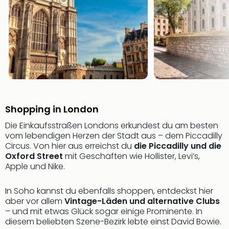
Of
Thro
Stud
Tour
Swar
Krist
Mini
Wun
Ham
War
Shopping in London
Bros.
Die Einkaufsstraßen Londons erkundest du am besten
Stud
vom lebendigen Herzen der Stadt aus – dem Piccadilly
Tour
Circus. Von hier aus erreichst du
die Piccadilly und die
Lon
Oxford Street
mit Geschäften wie Hollister, Levi’s,
–
Apple und Nike.
The
Mak
In Soho kannst du ebenfalls shoppen, entdeckst hier
of
aber vor allem
Vintage-Läden und alternative Clubs
Harr
– und mit etwas Glück sogar einige Prominente. In
Pott
diesem beliebten Szene-Bezirk lebte einst David Bowie.
An