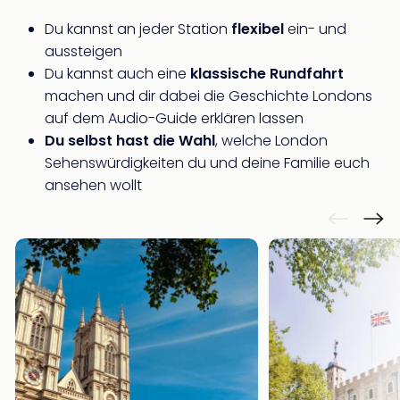
Mer
Du kannst an jeder Station
flexibel
ein- und
Ben
aussteigen
Mus
Stut
Du kannst auch eine
klassische Rundfahrt
Pors
machen und dir dabei die Geschichte Londons
Mus
auf dem Audio-Guide erklären lassen
Auto
Du selbst hast die Wahl
, welche London
Wolf
Sehenswürdigkeiten du und deine Familie euch
BM
ansehen wollt
Mus
in
Mün
Barb
Mus
Tec
Spey
alle
Ang
Auss
Ga