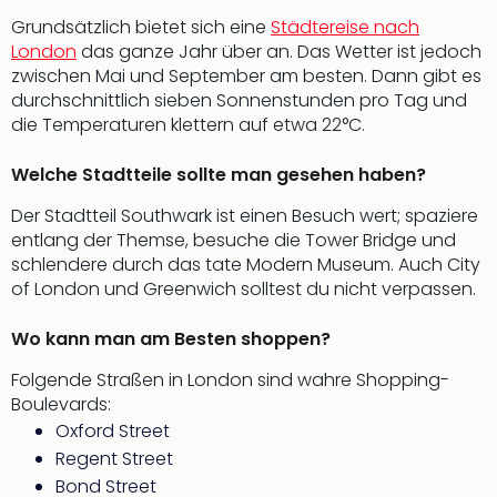
Con
Grundsätzlich bietet sich eine
Städtereise nach
Schl
London
das ganze Jahr über an. Das Wetter ist jedoch
Sch
zwischen Mai und September am besten. Dann gibt es
Konz
durchschnittlich sieben Sonnenstunden pro Tag und
alle
die Temperaturen klettern auf etwa 22°C.
Ang
Fest
Welche Stadtteile sollte man gesehen haben?
Glüc
Insel
Der Stadtteil Southwark ist einen Besuch wert; spaziere
Mer
entlang der Themse, besuche die Tower Bridge und
Lun
schlendere durch das tate Modern Museum. Auch City
Black
of London und Greenwich solltest du nicht verpassen.
Festi
Nibiri
Wo kann man am Besten shoppen?
Festi
Ikar
Folgende Straßen in London sind wahre Shopping-
Festi
Boulevards:
alle
Oxford Street
Ang
Regent Street
Loca
Bond Street
Konz