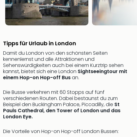
Fest
Stör
Fest
Mus
Fuld
Are
di
Tipps für Urlaub in London
Ver
Damit du London von den schönsten Seiten
alle
kennenlernst und alle Attraktionen und
Ang
Sehenswürdigkeiten auch bei einem Kurztrip sehen
Musi
kannst, bietet sich eine London
Sightseeingtour mit
Musi
einem Hop-on Hop-off Bus
an.
Ham
alle
Die Busse verkehren mit 60 Stopps auf fünf
Ang
verschiedenen Routen. Dabei bestaunst du zum
Kultu
Beispiel den Buckingham Palace, Piccadilly, die
St
&
Pauls Cathedral, den Tower of London und das
Spor
London Eye.
Mus
Tec
Die Vorteile von Hop-on Hop-off London Bussen:
Sins