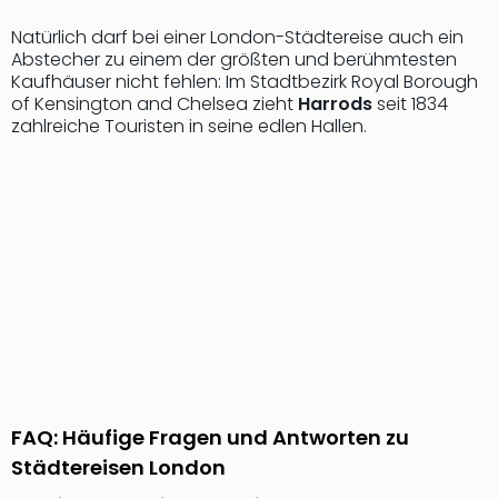
Even
Natürlich darf bei einer London-Städtereise auch ein
at
Abstecher zu einem der größten und berühmtesten
War
Kaufhäuser nicht fehlen: Im Stadtbezirk Royal Borough
Bros.
of Kensington and Chelsea zieht
Harrods
seit 1834
Stud
zahlreiche Touristen in seine edlen Hallen.
Tour
Lon
–
The
Mak
of
Harr
Pott
Form
1
Die
Auss
FAQ: Häufige Fragen und Antworten zu
Imme
Auss
Städtereisen London
alle