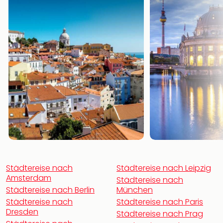
noc
meh
Frei
Frei
Eur
Frei
Deu
Frei
Nied
Frei
Öste
Frei
Fran
Musi
&
Städtereise nach
Städtereise nach Leipzig
Sho
Amsterdam
Städtereise nach
Musi
Städtereise nach Berlin
München
Starl
Städtereise nach
Städtereise nach Paris
Expr
Dresden
Städtereise nach Prag
Moul