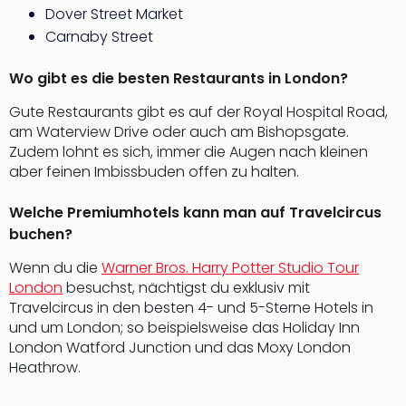
Dover Street Market
in
Köln
Carnaby Street
Konz
in
Wo gibt es die besten Restaurants in London?
Düss
Gute Restaurants gibt es auf der Royal Hospital Road,
Well
am Waterview Drive oder auch am Bishopsgate.
Well
Zudem lohnt es sich, immer die Augen nach kleinen
Deu
aber feinen Imbissbuden offen zu halten.
Allg
Baye
Welche Premiumhotels kann man auf Travelcircus
Wal
buchen?
Baye
Bod
Wenn du die
Warner Bros. Harry Potter Studio Tour
Harz
London
besuchst, nächtigst du exklusiv mit
Nor
Travelcircus in den besten 4- und 5-Sterne Hotels in
NRW
und um London; so beispielsweise das Holiday Inn
Ost
London Watford Junction und das Moxy London
Sch
Heathrow.
alle
Ang