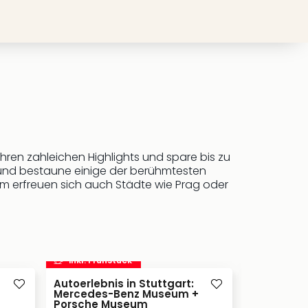
hren zahleichen Highlights und spare bis zu
 und bestaune einige der berühmtesten
am erfreuen sich auch Städte wie Prag oder
inkl. Frühstück
inkl. Frü
Autoerlebnis in Stuttgart:
Mercedes-Benz Museum +
Park Inn b
Porsche Museum
Neumarkt