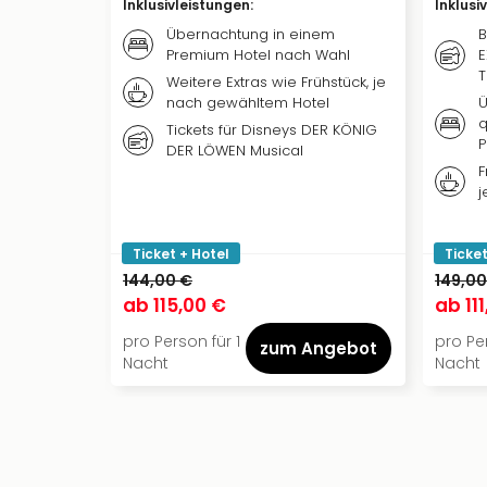
Inklusivleistungen
:
Inklusi
Übernachtung in einem
B
Premium Hotel nach Wahl
E
T
Weitere Extras wie Frühstück, je
nach gewähltem Hotel
Ü
q
Tickets für Disneys DER KÖNIG
P
DER LÖWEN Musical
F
j
Ticket + Hotel
Ticket
144,00 €
149,00
ab
115,00 €
ab
11
pro Person für 1
pro Per
zum Angebot
Nacht
Nacht