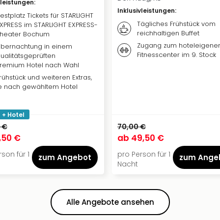
vleistungen
:
Inklusivleistungen
:
estplatz Tickets für STARLIGHT
Tägliches Frühstück vom
XPRESS im STARLIGHT EXPRESS-
reichhaltigen Buffet
heater Bochum
Zugang zum hoteleigene
bernachtung in einem
Fitnesscenter im 9. Stock
ualitätsgeprüften
remium Hotel nach Wahl
rühstück und weiteren Extras,
e nach gewähltem Hotel
 + Hotel
 €
70,00 €
1,50 €
ab
49,50 €
son für 1
pro Person für 1
zum Angebot
zum Ange
Nacht
Alle Angebote ansehen