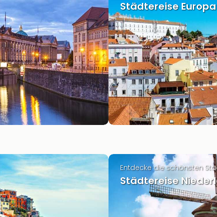
Städtereise Europa
Entdecke die schönsten Stä
Städtereise Nieder