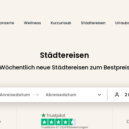
onzerte
Wellness
Kurzurlaub
Städtereisen
Urlaub
Städtereisen
Wöchentlich neue Städtereisen zum Bestprei
Anreisedatum
Abreisedatum
2
Trustpilot
e
D
TrustScore 4.7 | 12,478
Bewertungen