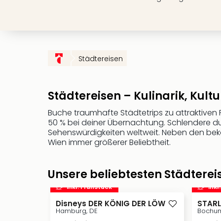
Städtereisen
Städtereisen – Kulinarik, Kult
Buche traumhafte Städtetrips zu attraktiven 
50 % bei deiner Übernachtung. Schlendere d
Sehenswürdigkeiten weltweit. Neben den beka
Wien immer größerer Beliebtheit.
Unsere beliebtesten Städtere
inkl. Frühstück
inkl
Disneys DER KÖNIG DER LÖWEN
STARL
Hamburg, DE
Bochum