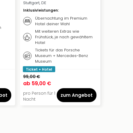
Stuttgart, DE
Oberpfalz, D
Inklusivleistungen
:
Inklusivleis
Übernachtung im Premium
Täglic
Hotel deiner Wahl
bayeri
n
Mit weiteren Extras wie
City Ca
Frühstück, je nach gewähltem
das Sc
Hotel
mehr
Tickets für das Porsche
Köstli
Museum + Mercedes-Benz
Anreis
Museum
Ticket + Hotel
99,00 €
68,00 €
ab
59,00 €
ab
49,50
pro Person für 1
pro Person f
bot
zum Angebot
Nacht
Nacht