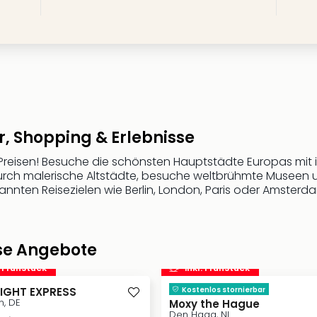
ur, Shopping & Erlebnisse
Preisen! Besuche die schönsten Hauptstädte Europas mit i
urch malerische Altstädte, besuche weltbrühmte Museen
nnten Reisezielen wie Berlin, London, Paris oder Amsterd
ise Angebote
. Frühstück
inkl. Frühstück
IGHT EXPRESS
Kostenlos stornierbar
, DE
Moxy the Hague
Den Haag, NL