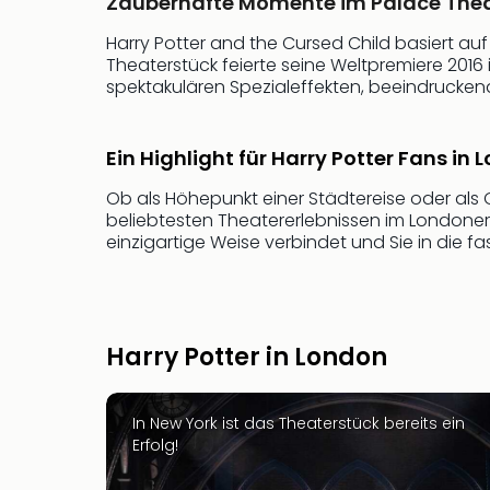
Zauberhafte Momente im Palace Thea
Harry Potter and the Cursed Child basiert auf
Theaterstück feierte seine Weltpremiere 2016
spektakulären Spezialeffekten, beeindrucken
Ein Highlight für Harry Potter Fans in
Ob als Höhepunkt einer Städtereise oder als
beliebtesten Theatererlebnissen im Londoner 
einzigartige Weise verbindet und Sie in die f
Harry Potter in London
In New York ist das Theaterstück bereits ein
Erfolg!