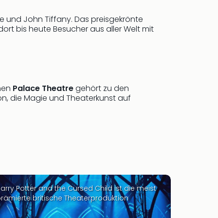
ne und John Tiffany. Das preisgekrönte
rt bis heute Besucher aus aller Welt mit
chen
Palace Theatre
gehört zu den
ion, die Magie und Theaterkunst auf
arry Potter and the Cursed Child ist die meist
rämierte britische Theaterproduktion