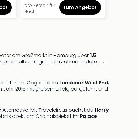
pro Person für 1
pro Person f
bot
zum Angebot
Nacht
Nacht
eater am Großmarkt in Hamburg über
1,5
viereinhalb erfolgreichen Jahren endete die
ichten. Im Gegenteil: Im
Londoner West End
,
im Jahr 2016 mit großem Erfolg aufgeführt und
Alternative. Mit Travelcircus buchst du
Harry
nis direkt am Originalspielort im
Palace