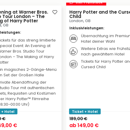
inkl. Frühstück
ening at Warner Bros.
Harry Potter and the Cur
o Tour London – The
Child
g of Harry Potter
London, GB
d, GB
Inklusivleistungen
:
vleistungen
:
Übernachtung im Premiu
ickets für das streng limitierte
Hotel deiner Wahl
pecial Event: An Evening at
Weitere Extras wie Frühstü
arner Bros. Studio Tour
nach gewähltem Hotel
ondon – The Making of Harry
Tickets für Harry Potter a
otter
Cursed Child
in magisches 2-Gänge-Menü
m Set der Großen Halle
rivate Abendöffnung der
tudio Tour mit authentischen
ets, Requisiten und Kostümen
er Harry Potter™ Filmreihe
18:30–00:00 Uhr)
 + Hotel
Ticket + Hotel
0 €
189,00 €
9,00 €
ab
149,00 €