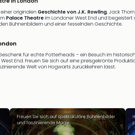
tre in London
 einer originalen
Geschichte von J.K. Rowling
, Jack Thor
 im
Palace Theatre
im Londoner West End und begeistert do
den Bühnenbildern und einer fesselnden Geschichte.
 London
 Geschenk für echte Potterheads – ein Besuch im historis
West End. Freuen Sie sich auf eine preisgekrönte Produkt
aszinierende Welt von Hogwarts zurückkehren lässt.
Freuen Sie sich auf spektakuläre Bühnenbilder
H
und faszinierende Magie
p