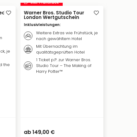
inkl. Frühstück
inkl. Frü
sed
Warner Bros. Studio Tour
Harry Pot
London Wertgutschein
Child Lon
Inklusivleistungen
:
Inklusivleis
Weitere Extras wie Frühstück, je
Weiter
m
nach gewähltem Hotel
nach 
Mit Übernachtung im
1 Übe
ck, je
qualitätsgeprüften Hotel
Hotel
1 Ticket p.P. zur Warner Bros.
Ticket
nd the
Studio Tour – The Making of
Curse
Harry Potter™
205,00 €
ab
149,00 €
ab
149,00