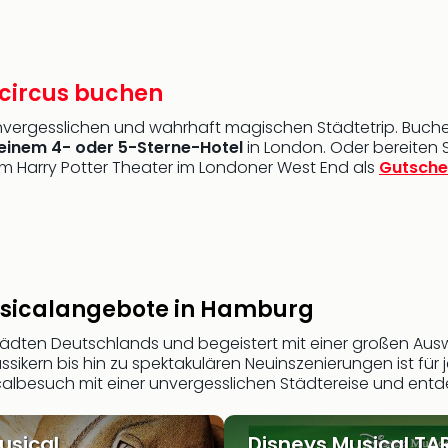
lcircus buchen
ergesslichen und wahrhaft magischen Städtetrip. Buchen 
einem 4- oder 5-Sterne-Hotel
in London. Oder bereiten 
um Harry Potter Theater im Londoner West End als
Gutsche
usicalangebote in Hamburg
ädten Deutschlands und begeistert mit einer großen Ausw
sikern bis hin zu spektakulären Neuinszenierungen ist 
calbesuch mit einer unvergesslichen Städtereise und ent
usical
Disneys Musical TA