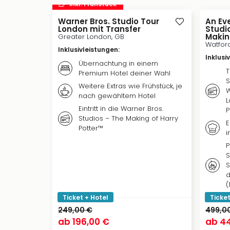
inkl. Frühstück
Warner Bros. Studio Tour
An Ev
London mit Transfer
Studi
Makin
Greater London, GB
Watfor
Inklusivleistungen
:
Inklusi
Übernachtung in einem
T
Premium Hotel deiner Wahl
S
Weitere Extras wie Frühstück, je
W
nach gewähltem Hotel
L
Eintritt in die Warner Bros.
P
Studios – The Making of Harry
E
Potter™
i
P
S
S
d
(
Ticket + Hotel
Ticket
249,00 €
499,0
ab
196,00 €
ab
44