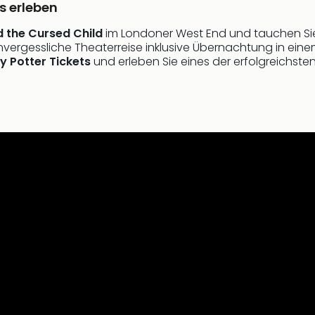
s erleben
d the Cursed Child
im Londoner West End und tauchen Sie 
unvergessliche Theaterreise inklusive Übernachtung in ein
y Potter Tickets
und erleben Sie eines der erfolgreichste