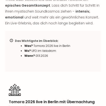
noc
episches Gesamtkonzept
. Lass dich Schritt für Schritt in
meh
ihren mystischen Soundkosmos ziehen –
intensiv,
Frei
emotional
und weit mehr als ein gewöhnliches Konzert.
Frei
Ein Live-Erlebnis, das dich noch lange begleiten wird.
Eur
Frei
Deu
Frei
Das Wichtigste im Überblick:
Nied
Was?
Tomora 2026 live in Berlin
Frei
Wo?
UFO im Velodrom
Wann?
01.11.2026
Öste
Frei
Fran
Musi
&
Sho
Musi
Starl
Expr
Tomora 2026 live in Berlin mit Übernachtung
Moul