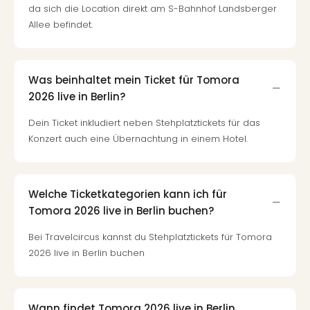
Fest
da sich die Location direkt am S-Bahnhof Landsberger
Stör
Allee befindet.
Fest
Mus
Fuld
Are
Was beinhaltet mein Ticket für Tomora
di
2026 live in Berlin?
Ver
alle
Dein Ticket inkludiert neben Stehplatztickets für das
Ang
Konzert auch eine Übernachtung in einem Hotel.
Musi
Musi
Ham
Welche Ticketkategorien kann ich für
alle
Tomora 2026 live in Berlin buchen?
Ang
Kultu
Bei Travelcircus kannst du Stehplatztickets für Tomora
&
2026 live in Berlin buchen
Spor
Mus
Tec
Sins
Wann findet Tomora 2026 live in Berlin