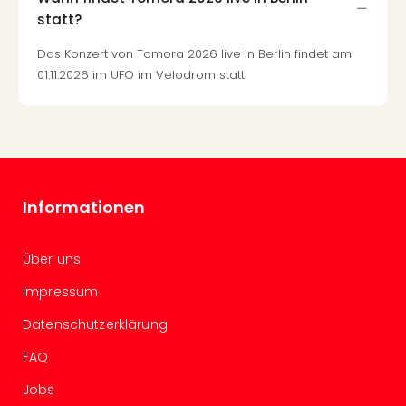
Mer
statt?
Ben
Mus
Das Konzert von Tomora 2026 live in Berlin findet am
Stut
01.11.2026 im UFO im Velodrom statt.
Pors
Mus
Auto
Wolf
BM
Mus
Informationen
in
Mün
Barb
Über uns
Mus
Tec
Impressum
Spey
Datenschutzerklärung
alle
Ang
FAQ
Auss
Jobs
Ga