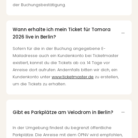
Qua
der Buchungsbestätigung.
Com
Club
Pret
Wo
Wann erhalte ich mein Ticket für Tomora
alle
2026 live in Berlin?
Ang
Sofern für die in der Buchung angegebene E-
TV
Mailadresse auch ein Kundenkonto bei Ticketmaster
Sho
existiert, kannst du die Tickets ab ca. 14 Tage vor
ZDF
Anreise dort aufrufen. Andernfalls bitten wir dich, ein
Fern
in
Kundenkonto unter
www.ticketmaster.de
zu erstellen,
Main
um die Tickets zu erhalten.
Stef
Raa
Sho
alle
Gibt es Parkplätze am Velodrom in Berlin?
Ang
Fest
In der Umgebung findest du begrenzt öffentliche
Dom
Parkplätze. Die Anreise mit dem ÖPNV wird empfohlen,