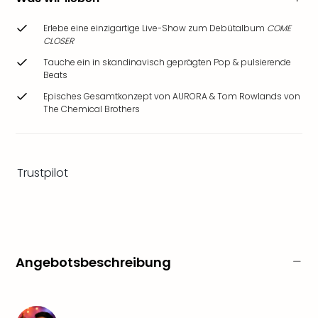
Ang
Wass
Erlebe eine einzigartige Live-Show zum Debütalbum
COME
Trop
CLOSER
Isla
Tauche ein in skandinavisch geprägten Pop & pulsierende
The
Beats
Erdi
Episches Gesamtkonzept von AURORA & Tom Rowlands von
Rula
The Chemical Brothers
Bad
Sch
aqu
The
Trustpilot
Sins
alle
Ang
Zoo
&
Safa
Angebotsbeschreibung
Erle
Zoo
Han