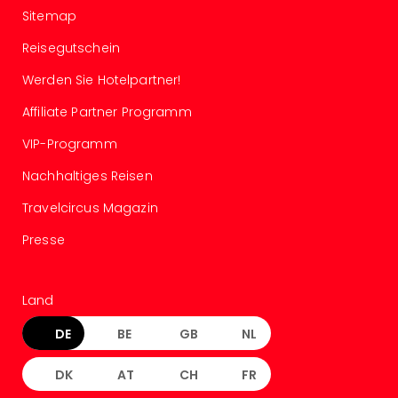
Of
Sitemap
Thro
Stud
Reisegutschein
Tour
Werden Sie Hotelpartner!
Swar
Krist
Affiliate Partner Programm
Mini
Wun
VIP-Programm
Ham
Nachhaltiges Reisen
War
Bros.
Travelcircus Magazin
Stud
Tour
Presse
Lon
–
The
Land
Mak
DE
BE
GB
NL
of
Harr
DK
AT
CH
FR
Pott
An