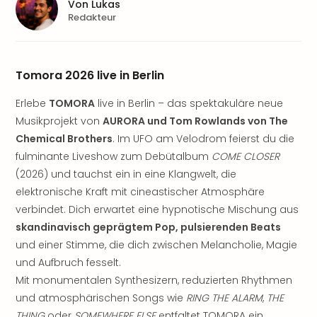
Sere
Von
Lukas
Park
Redakteur
Allw
Müns
Zoo
Tomora 2026 live in Berlin
Leip
Safa
Erlebe
TOMORA
live in Berlin – das spektakuläre neue
Beek
Musikprojekt von
AURORA und Tom Rowlands von The
Ber
Chemical Brothers
. Im UFO am Velodrom feierst du die
ZOO
fulminante Liveshow zum Debütalbum
COME CLOSER
Erle
Gels
(2026) und tauchst ein in eine Klangwelt, die
Welt
elektronische Kraft mit cineastischer Atmosphäre
Wal
verbindet. Dich erwartet eine hypnotische Mischung aus
Nau
skandinavisch geprägtem Pop, pulsierenden Beats
Aqu
und einer Stimme, die dich zwischen Melancholie, Magie
Zool
und Aufbruch fesselt.
Gar
Mit monumentalen Synthesizern, reduzierten Rhythmen
Berli
und atmosphärischen Songs wie
RING THE ALARM
,
THE
alle
Ang
THING
oder
SOMEWHERE ELSE
entfaltet TOMORA ein