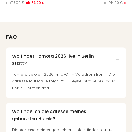
ab
115,00 €
ab
79,00 €
ab
144,00 €
ab
1
Thea
ABB
Voy
in
Lon
FAQ
Harr
Pott
Thea
Wo findet Tomora 2026 live in Berlin
Lon
GOP
statt?
Vari
Tomora spielen 2026 im UFO im Velodrom Berlin. Die
Thea
Adresse lautet wie folgt: Paul-Heyse-Straße 26, 10407
Frie
Berlin, Deutschland
Pala
Berli
Fest
Neu
Wo finde ich die Adresse meines
Fest
gebuchten Hotels?
Bad
Bad
Die Adresse deines gebuchten Hotels findest du auf