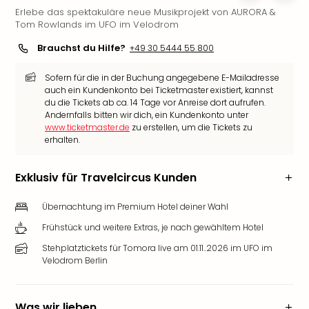
Erlebe das spektakuläre neue Musikprojekt von AURORA &
Slag
Tom Rowlands im UFO im Velodrom
Eftel
LEG
Brauchst du Hilfe?
+49 30 5444 55 800
Deu
Parc
Sofern für die in der Buchung angegebene E-Mailadresse
Astér
auch ein Kundenkonto bei Ticketmaster existiert, kannst
du die Tickets ab ca. 14 Tage vor Anreise dort aufrufen.
Rast
Andernfalls bitten wir dich, ein Kundenkonto unter
Lan
www.ticketmaster.de
zu erstellen, um die Tickets zu
Baye
erhalten.
Park
Plop
Exklusiv für Travelcircus Kunden
Deu
(eh
Übernachtung im Premium Hotel deiner Wahl
Holi
Park
Frühstück und weitere Extras, je nach gewähltem Hotel
Tivol
Stehplatztickets für Tomora live am 01.11..2026 im UFO im
Kop
Velodrom Berlin
Futu
Bela
alle
Was wir lieben