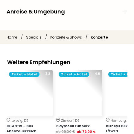
Sch
und
Anreise & Umgebung
das
Biest
Wie
Mari
/
/
/
Home
Specials
Konzerte & Shows
Konzerte
Ther
Sta
Ente
Das
Weitere Empfehlungen
Pha
der
3.2
4.6
Ticket + Hotel
Ticket + Hotel
Ticket + Hot
Ope
Köln
Tan
der
Vam
alle
Ang
Leipzig, DE
Zirndorf, DE
Hamburg, DE
Sho
BELANTIS – Das
Playmobil Funpark
Disneys DER KÖ
AbenteuerReich
LÖWEN
&
ab
99,00 €
ab
79,00 €