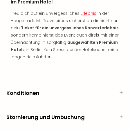
im Premium Hotel
Rou
Das
Freu dich auf ein unvergessliches
Erlebnis
in der
Musi
Hauptstadt: Mit Travelcircus sicherst du dir nicht nur
Köni
dein
Ticket für ein unvergessliches Konzerterlebnis
,
der
Löw
sondern kombinierst das Event auch direkt mit einer
Die
Übernachtung in sorgfältig
ausgewählten Premium
Eisk
Hotels
in Berlin. Kein Stress bei der Hotelsuche, keine
Tarz
langen Heimfahrten.
MJ
–
Das
Mich
Jac
Musi
Konditionen
Der
Teuf
träg
Stornierung und Umbuchung
Pra
Die