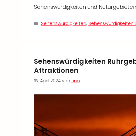
Sehenswürdigkeiten und Naturgebieten
Kategorien
Sehenswürdigkeiten
,
Sehenswürdigkeiten 
Sehenswürdigkeiten Ruhrgebie
Attraktionen
15. April 2024
von
tina