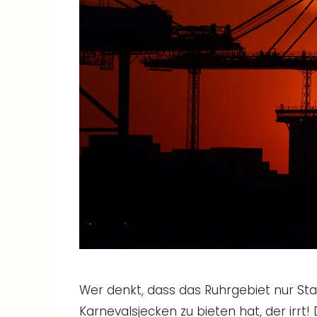
Wer denkt, dass das Ruhrgebiet nur Sta
Karnevalsjecken zu bieten hat, der irr