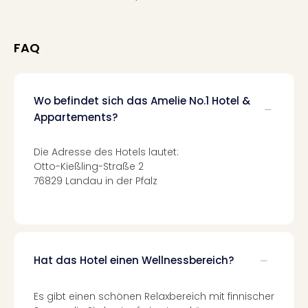
Qua
Com
Club
FAQ
Pret
Wo
alle
Ang
Wo befindet sich das Amelie No.1 Hotel &
TV
Appartements?
Sho
ZDF
Die Adresse des Hotels lautet:
Fern
Otto-Kießling-Straße 2
in
76829 Landau in der Pfalz
Main
Stef
Raa
Sho
alle
Hat das Hotel einen Wellnessbereich?
Ang
Fest
Dom
Es gibt einen schönen Relaxbereich mit finnischer