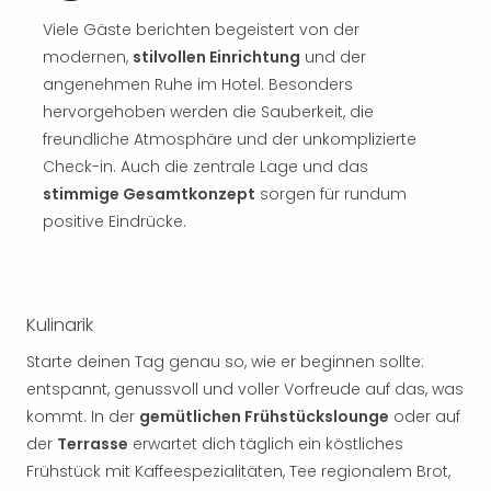
Sch
und
Viele Gäste berichten begeistert von der
das
modernen,
stilvollen Einrichtung
und der
Biest
angenehmen Ruhe im Hotel. Besonders
Wie
hervorgehoben werden die Sauberkeit, die
Mari
freundliche Atmosphäre und der unkomplizierte
Ther
Check-in. Auch die zentrale Lage und das
Sta
stimmige Gesamtkonzept
sorgen für rundum
Ente
Das
positive Eindrücke.
Pha
der
Ope
Köln
Kulinarik
Tan
Starte deinen Tag genau so, wie er beginnen sollte:
der
Vam
entspannt, genussvoll und voller Vorfreude auf das, was
alle
kommt. In der
gemütlichen Frühstückslounge
oder auf
Ang
der
Terrasse
erwartet dich täglich ein köstliches
Sho
Frühstück mit Kaffeespezialitäten, Tee regionalem Brot,
&