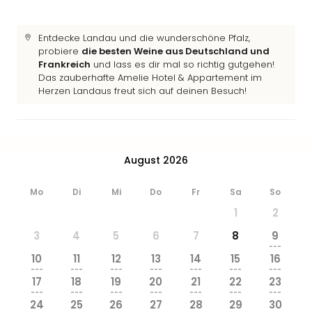
Ang
Wass
Entdecke Landau und die wunderschöne Pfalz,
Trop
probiere
die besten Weine aus Deutschland und
Isla
Frankreich
und lass es dir mal so richtig gutgehen!
The
Das zauberhafte Amelie Hotel & Appartement im
Erdi
Herzen Landaus freut sich auf deinen Besuch!
Rula
Bad
Sch
aqu
August 2026
The
Sins
alle
Mo
Di
Mi
Do
Fr
Sa
So
Ang
1
2
Zoo
3
4
5
6
7
8
9
&
---
Safa
10
11
12
13
14
15
16
Erle
---
---
---
---
---
---
---
17
18
19
20
21
22
23
Zoo
---
---
---
---
---
---
---
Han
24
25
26
27
28
29
30