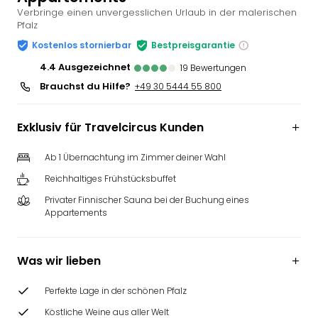
Verbringe einen unvergesslichen Urlaub in der malerischen
Slag
Pfalz
Eftel
LEG
Kostenlos stornierbar
Bestpreisgarantie
Deu
4.4
ausgezeichnet
19
Bewertungen
Parc
Brauchst du Hilfe?
+49 30 5444 55 800
Astér
Rast
Lan
Exklusiv für Travelcircus Kunden
Baye
Park
Ab 1 Übernachtung im Zimmer deiner Wahl
Plop
Reichhaltiges Frühstücksbuffet
Deu
Privater Finnischer Sauna bei der Buchung eines
(eh
Appartements
Holi
Park
Tivol
Was wir lieben
Kop
Futu
Perfekte Lage in der schönen Pfalz
Bela
alle
Köstliche Weine aus aller Welt