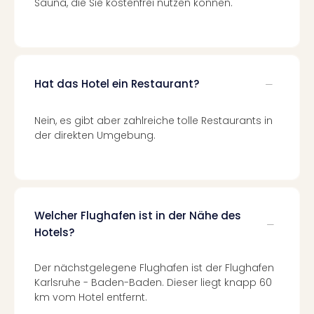
Fest
Sauna, die Sie kostenfrei nutzen können.
Stör
Fest
Mus
Fuld
Are
Hat das Hotel ein Restaurant?
di
Ver
Nein, es gibt aber zahlreiche tolle Restaurants in
alle
der direkten Umgebung.
Ang
Musi
Musi
Ham
alle
Welcher Flughafen ist in der Nähe des
Ang
Kultu
Hotels?
&
Spor
Der nächstgelegene Flughafen ist der Flughafen
Mus
Karlsruhe - Baden-Baden. Dieser liegt knapp 60
Tec
km vom Hotel entfernt.
Sins