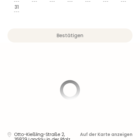
Sere
---
---
---
---
---
---
---
31
Park
---
Allw
Müns
Zoo
Bestätigen
Leip
Safa
Beek
Ber
ZOO
Erle
Gels
Welt
Wal
Nau
Aqu
Zool
Gar
Berli
alle
Otto-Kießling-Straße 2
,
Auf der Karte anzeigen
Ang
76829
Landau in der Pfalz