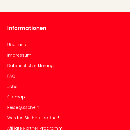
Of
Thro
Stud
Tour
Swar
Informationen
Krist
Mini
Über uns
Wun
Ham
Impressum
War
Bros.
Datenschutzerklärung
Stud
FAQ
Tour
Lon
Jobs
–
Sitemap
The
Mak
Reisegutschein
of
Harr
Werden Sie Hotelpartner!
Pott
Affiliate Partner Programm
An