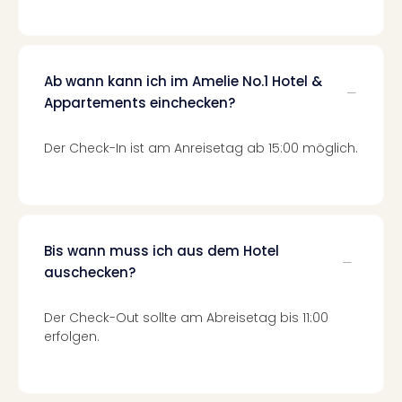
Mer
Ben
Mus
Stut
Ab wann kann ich im Amelie No.1 Hotel &
Pors
Appartements einchecken?
Mus
Auto
Der Check-In ist am Anreisetag ab 15:00 möglich.
Wolf
BM
Mus
in
Mün
Barb
Bis wann muss ich aus dem Hotel
Mus
auschecken?
Tec
Spey
Der Check-Out sollte am Abreisetag bis 11:00
alle
erfolgen.
Ang
Auss
Ga