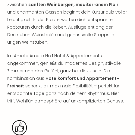
Rou
Zwischen
sanften Weinbergen, mediterranem Flair
Das
und charmanten Gassen beginnt dein Kurzurlaub voller
Musi
Leichtigkeit. In der Pfalz erwarten dich entspannte
Köni
Radtouren durch die Reben, Ausflüge entlang der
der
Deutschen Weinstraße und genussvolle Stopps in
Löw
urigen Weinstuben.
Die
Eisk
Im Amelie Amelie No.1 Hotel & Appartements
Tarz
MJ
angekommen, genießt du modernes Design, stilvolle
–
Zimmer und das Gefühl, ganz bei dir zu sein. Die
Das
Kombination aus
Hotelkomfort und Appartement-
Mich
Freiheit
schenkt dir maximale Flexibilität – perfekt für
Jac
entspannte Tage ganz nach deinem Rhythmus. Hier
Musi
trifft Wohlfühlatmosphäre auf unkomplizierten Genuss.
Der
Teuf
träg
Pra
Die