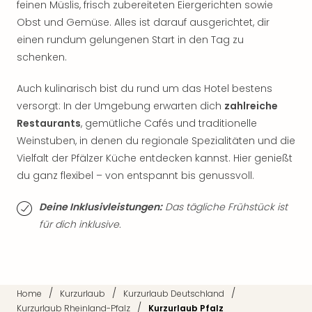
feinen Müslis, frisch zubereiteten Eiergerichten sowie
Thea
Obst und Gemüse. Alles ist darauf ausgerichtet, dir
ABB
einen rundum gelungenen Start in den Tag zu
Voy
in
schenken.
Lon
Harr
Auch kulinarisch bist du rund um das Hotel bestens
Pott
versorgt: In der Umgebung erwarten dich
zahlreiche
Thea
Restaurants
, gemütliche Cafés und traditionelle
Lon
Weinstuben, in denen du regionale Spezialitäten und die
GOP
Vielfalt der Pfälzer Küche entdecken kannst. Hier genießt
Vari
du ganz flexibel – von entspannt bis genussvoll.
Thea
Frie
Deine Inklusivleistungen:
Das tägliche Frühstück ist
Pala
für dich inklusive.
Berli
Fest
Neu
Fest
Bad
/
/
/
Home
Kurzurlaub
Kurzurlaub Deutschland
Bad
/
Kurzurlaub Rheinland-Pfalz
Kurzurlaub Pfalz