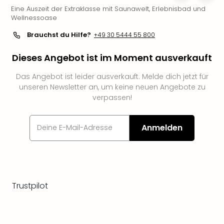
Eine Auszeit der Extraklasse mit Saunawelt, Erlebnisbad und
Slag
Wellnessoase
Eftel
LEG
Brauchst du Hilfe?
+49 30 5444 55 800
Deu
Parc
Dieses Angebot ist im Moment ausverkauft
Astér
Rast
Das Angebot ist leider ausverkauft. Melde dich jetzt für
Lan
unseren Newsletter an, um keine neuen Angebote zu
verpassen!
Baye
Park
Plop
Anmelden
Deu
(eh
Holi
Park
Tivol
Trustpilot
Kop
Futu
Bela
alle