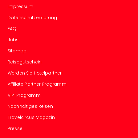
noc
Impressum
meh
Datenschutzerklärung
Frei
Frei
FAQ
Eur
Frei
Jobs
Deu
Sitemap
Frei
Nied
Reisegutschein
Frei
Werden Sie Hotelpartner!
Öste
Frei
Affiliate Partner Programm
Fran
Musi
VIP-Programm
&
Nachhaltiges Reisen
Sho
Musi
Travelcircus Magazin
Starl
Expr
Presse
Moul