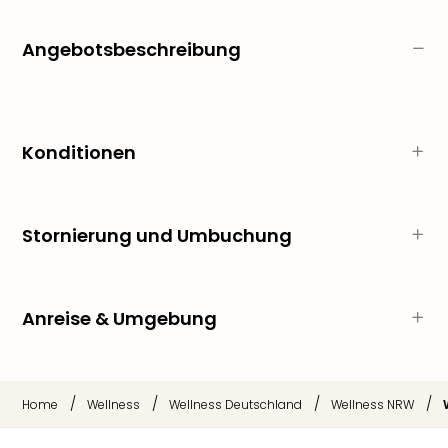
Ang
Wass
Angebotsbeschreibung
Trop
Isla
The
Erdi
Rula
Konditionen
Bad
Sch
aqu
The
Stornierung und Umbuchung
Sins
alle
Ang
Anreise & Umgebung
Zoo
&
Safa
Erle
/
/
/
/
Home
Wellness
Wellness Deutschland
Wellness NRW
Zoo
Han