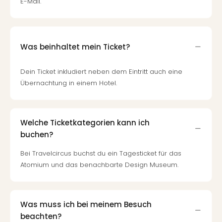
Fest
E-Mail.
Stör
Fest
Mus
Fuld
Was beinhaltet mein Ticket?
Are
di
Dein Ticket inkludiert neben dem Eintritt auch eine
Ver
Übernachtung in einem Hotel.
alle
Ang
Musi
Musi
Welche Ticketkategorien kann ich
Ham
buchen?
alle
Ang
Bei Travelcircus buchst du ein Tagesticket für das
Kultu
Atomium und das benachbarte Design Museum.
&
Spor
Mus
Was muss ich bei meinem Besuch
Tec
beachten?
Sins