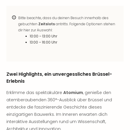
noc
meh
Frei
Bitte beachte, dass du deinen Besuch innerhalb des
Frei
gebuchten
Zeitslots
antritts. Folgende Optionen stehen
dir hier zur Auswahl:
Eur
10:00 – 13:00 Uhr
Frei
13:00 – 16:00 Uhr
Deu
Frei
Nied
Frei
Öste
Zwei Highlights, ein unvergessliches Brüssel-
Frei
Erlebnis
Fran
Musi
Erklimme das spektakuläre
Atomium
, genieße den
&
atemberaubenden 360°-Ausblick über Brüssel und
Sho
entdecke die faszinierende Geschichte dieses
Musi
Starl
einzigartigen Bauwerks. Im Inneren erwarten dich
Expr
interaktive Ausstellungen rund um Wissenschaft,
Moul
Architektur und Innovation.