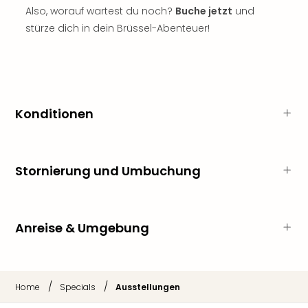
Sch
Also, worauf wartest du noch?
Buche jetzt
und
und
stürze dich in dein Brüssel-Abenteuer!
das
Biest
Wie
Mari
Ther
Sta
Konditionen
Ente
Das
Pha
der
Stornierung und Umbuchung
Ope
Köln
Tan
Anreise & Umgebung
der
Vam
alle
Ang
/
/
Home
Specials
Ausstellungen
Sho
&