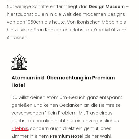
Rou
Nur wenige Schritte entfernt liegt das
Design Museum
–
Das
hier tauchst du ein in die Welt des modernen Designs
Musi
von den 1950ern bis heute. Von ikonischen Möbeln bis
Köni
hin zu visionären Konzepten erlebst du Kreativität zum
der
Löw
Anfassen.
Die
Eisk
Tarz
MJ
–
Atomium inkl. Übernachtung im Premium
Das
Hotel
Mich
Jac
Du willst deinen Atomium-Besuch ganz entspannt
Musi
genießen und keinen Gedanken an die Heimreise
Der
Teuf
verschwenden? Kein Problem! Mit Travelcircus
träg
buchst du nämlich nicht nur ein unvergessliches
Pra
Erlebnis
, sondern auch direkt ein gemütliches
Die
Zimmer in einem
Premium Hotel
deiner Wahl.