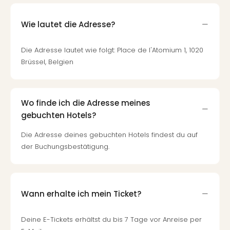
Qua
Com
Wie lautet die Adresse?
Club
Pret
Wo
Die Adresse lautet wie folgt: Place de l'Atomium 1, 1020
alle
Brüssel, Belgien
Ang
TV
Sho
Wo finde ich die Adresse meines
ZDF
gebuchten Hotels?
Fern
in
Die Adresse deines gebuchten Hotels findest du auf
Main
der Buchungsbestätigung.
Stef
Raa
Sho
alle
Wann erhalte ich mein Ticket?
Ang
Fest
Dom
Deine E-Tickets erhältst du bis 7 Tage vor Anreise per