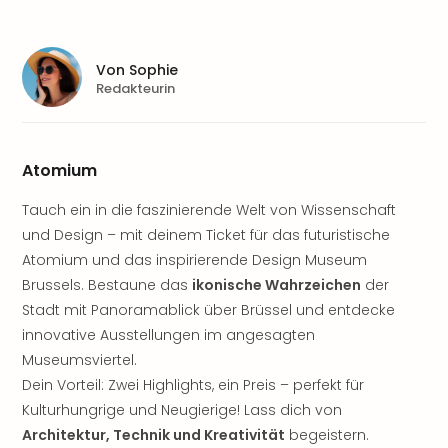
Sere
Park
Allw
Müns
Von
Sophie
Redakteurin
Zoo
Leip
Safa
Beek
Atomium
Ber
ZOO
Tauch ein in die faszinierende Welt von Wissenschaft
Erle
und Design – mit deinem Ticket für das futuristische
Gels
Atomium und das inspirierende Design Museum
Welt
Brussels. Bestaune das
ikonische Wahrzeichen
der
Wal
Stadt mit Panoramablick über Brüssel und entdecke
Nau
Aqu
innovative Ausstellungen im angesagten
Zool
Museumsviertel.
Gar
Dein Vorteil: Zwei Highlights, ein Preis – perfekt für
Berli
Kulturhungrige und Neugierige! Lass dich von
alle
Architektur, Technik und Kreativität
begeistern.
Ang