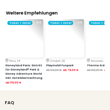
Thea
ABB
Weitere Empfehlungen
Voy
in
4.0
4.6
Ticket + Hotel
Ticket + Hotel
Ticket + Hot
Lon
Harr
Pott
Thea
Lon
GOP
Vari
Paris, FR
Zirndorf, DE
München, DE
Thea
Disneyland Paris: Eintritt
Playmobil Funpark
Therme Erding
Frie
für Disneyland® Park &
ab
99,00 €
ab
79,00 €
ab
132,00 €
ab
Pala
Disney Adventure World
inkl. Hotelübernachtung
Berli
ab
119,00 €
Fest
Neu
Fest
Bad
FAQ
Bad