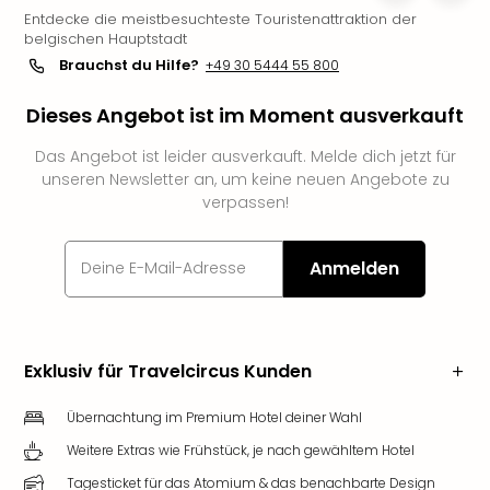
Entdecke die meistbesuchteste Touristenattraktion der
Slag
belgischen Hauptstadt
Eftel
Brauchst du Hilfe?
+49 30 5444 55 800
LEG
Deu
Dieses Angebot ist im Moment ausverkauft
Parc
Astér
Das Angebot ist leider ausverkauft. Melde dich jetzt für
Rast
unseren Newsletter an, um keine neuen Angebote zu
Lan
verpassen!
Baye
Park
Plop
Anmelden
Deu
(eh
Holi
Park
Exklusiv für Travelcircus Kunden
Tivol
Kop
Übernachtung im Premium Hotel deiner Wahl
Futu
Weitere Extras wie Frühstück, je nach gewähltem Hotel
Bela
alle
Tagesticket für das Atomium & das benachbarte Design