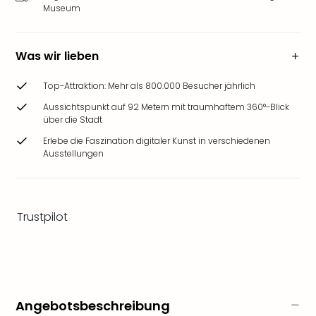
Ang
Museum
Wass
Trop
Isla
Was wir lieben
The
Erdi
Top-Attraktion: Mehr als 800.000 Besucher jährlich
Rula
Aussichtspunkt auf 92 Metern mit traumhaftem 360°-Blick
Bad
über die Stadt
Sch
Erlebe die Faszination digitaler Kunst in verschiedenen
aqu
Ausstellungen
The
Sins
alle
Ang
Trustpilot
Zoo
&
Safa
Erle
Zoo
Han
Angebotsbeschreibung