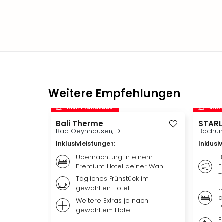
Weitere Empfehlungen
inkl. Frühstück
inkl
Bali Therme
STARL
Bad Oeynhausen, DE
Bochum
Inklusivleistungen
:
Inklusi
Übernachtung in einem
B
Premium Hotel deiner Wahl
E
T
Tägliches Frühstück im
gewählten Hotel
Ü
q
Weitere Extras je nach
P
gewähltem Hotel
F