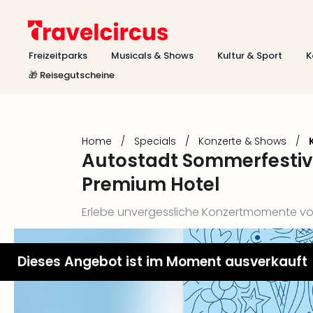
Freizeitparks
Musicals & Shows
Kultur & Sport
K
🎁 Reisegutscheine
Home
/
Specials
/
Konzerte & Shows
/
Autostadt Sommerfestiva
Premium Hotel
Erlebe unvergessliche Konzertmomente vom 
Dieses Angebot ist im Moment ausverkauft