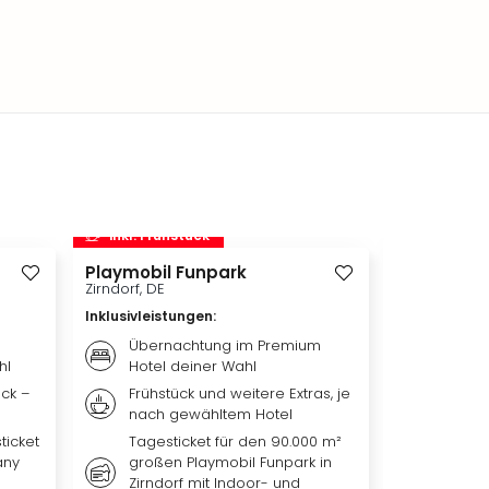
inkl. Frühstück
inkl. Frü
Playmobil Funpark
Therme Er
Zirndorf, DE
München, DE
Inklusivleistungen
:
Inklusivleis
Übernachtung im Premium
Übern
hl
Hotel deiner Wahl
Premiu
ück –
Frühstück und weitere Extras, je
Frühst
nach gewähltem Hotel
nach 
ticket
Tagesticket für den 90.000 m²
Tagest
any
großen Playmobil Funpark in
Erding
Zirndorf mit Indoor- und