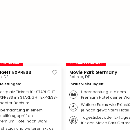
. Frühstück
inkl. Frühstück
IGHT EXPRESS
Movie Park Germany
, DE
Bottrop, DE
vleistungen
:
Inklusivleistungen
:
estplatz Tickets für STARLIGHT
Übernachtung in einem
XPRESS im STARLIGHT EXPRESS-
Premium Hotel deiner Wa
heater Bochum
Weitere Extras wie Frühst
bernachtung in einem
je nach gewähltem Hotel
ualitätsgeprüften
Tagesticket oder 2-Tages
remium Hotel nach Wahl
für den Movie Park Germ
rühstück und weiteren Extras,