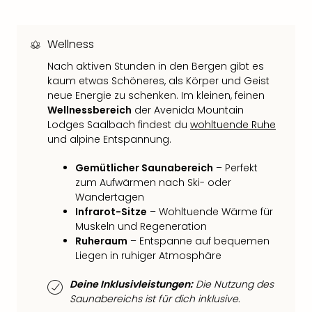
Thea
ABB
Voy
Wellness
in
Nach aktiven Stunden in den Bergen gibt es
Lon
kaum etwas Schöneres, als Körper und Geist
Harr
neue Energie zu schenken. Im kleinen, feinen
Pott
Wellnessbereich
der Avenida Mountain
Thea
Lodges Saalbach findest du
wohltuende Ruhe
Lon
und alpine Entspannung.
GOP
Vari
Gemütlicher Saunabereich
– Perfekt
Thea
zum Aufwärmen nach Ski- oder
Frie
Wandertagen
Pala
Infrarot-Sitze
– Wohltuende Wärme für
Berli
Muskeln und Regeneration
Fest
Ruheraum
– Entspanne auf bequemen
Liegen in ruhiger Atmosphäre
Neu
Fest
Deine Inklusivleistungen:
Die Nutzung des
Bad
Saunabereichs ist für dich inklusive.
Bad