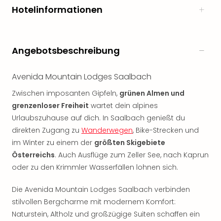
Hotelinformationen
noc
meh
Frei
Frei
Angebotsbeschreibung
Eur
Frei
Deu
Avenida Mountain Lodges Saalbach
Frei
Zwischen imposanten Gipfeln,
grünen Almen und
Nied
grenzenloser Freiheit
wartet dein alpines
Frei
Öste
Urlaubszuhause auf dich. In Saalbach genießt du
Frei
direkten Zugang zu
Wanderwegen
, Bike-Strecken und
Fran
im Winter zu einem der
größten Skigebiete
Musi
Österreichs
. Auch Ausflüge zum Zeller See, nach Kaprun
&
oder zu den Krimmler Wasserfällen lohnen sich.
Sho
Musi
Die Avenida Mountain Lodges Saalbach verbinden
Starl
stilvollen Bergcharme mit modernem Komfort:
Expr
Naturstein, Altholz und großzügige Suiten schaffen ein
Moul