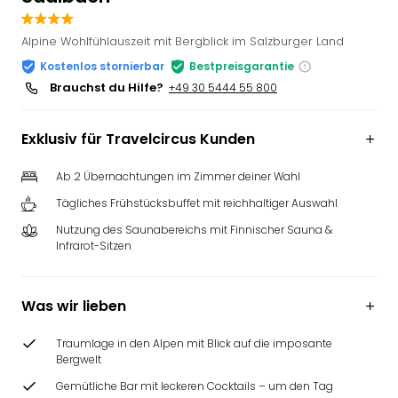
Slag
Eftel
Alpine Wohlfühlauszeit mit Bergblick im Salzburger Land
LEG
Kostenlos stornierbar
Bestpreisgarantie
Deu
Brauchst du Hilfe?
+49 30 5444 55 800
Parc
Astér
Rast
Exklusiv für Travelcircus Kunden
Lan
Baye
Ab 2 Übernachtungen im Zimmer deiner Wahl
Park
Tägliches Frühstücksbuffet mit reichhaltiger Auswahl
Plop
Nutzung des Saunabereichs mit Finnischer Sauna &
Deu
Infrarot-Sitzen
(eh
Holi
Park
Was wir lieben
Tivol
Kop
Traumlage in den Alpen mit Blick auf die imposante
Futu
Bergwelt
Bela
Gemütliche Bar mit leckeren Cocktails – um den Tag
alle