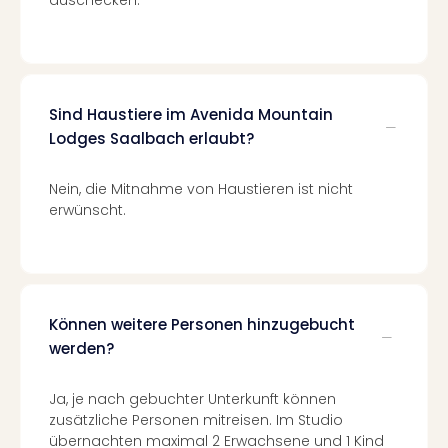
Mer
Ben
Mus
Stut
Pors
Sind Haustiere im Avenida Mountain
Mus
Lodges Saalbach erlaubt?
Auto
Wolf
Nein, die Mitnahme von Haustieren ist nicht
BM
erwünscht.
Mus
in
Mün
Barb
Mus
Tec
Können weitere Personen hinzugebucht
Spey
werden?
alle
Ang
Ja, je nach gebuchter Unterkunft können
Auss
zusätzliche Personen mitreisen. Im Studio
Ga
übernachten maximal 2 Erwachsene und 1 Kind