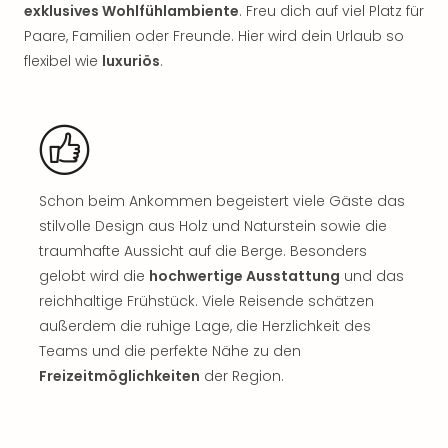
Rou
exklusives Wohlfühlambiente
. Freu dich auf viel Platz für
Das
Paare, Familien oder Freunde. Hier wird dein Urlaub so
Musi
flexibel wie
luxuriös
.
Köni
der
Löw
Die
Eisk
Tarz
Schon beim Ankommen begeistert viele Gäste das
MJ
stilvolle Design aus Holz und Naturstein sowie die
–
traumhafte Aussicht auf die Berge. Besonders
Das
Mich
gelobt wird die
hochwertige Ausstattung
und das
Jac
reichhaltige Frühstück. Viele Reisende schätzen
Musi
außerdem die ruhige Lage, die Herzlichkeit des
Der
Teams und die perfekte Nähe zu den
Teuf
Freizeitmöglichkeiten
der Region.
träg
Pra
Die