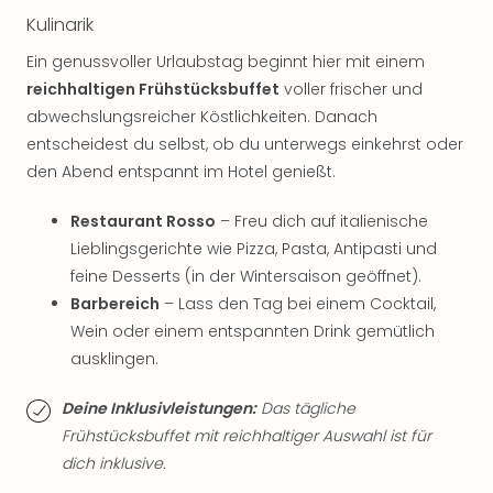
Sch
Kulinarik
und
das
Ein genussvoller Urlaubstag beginnt hier mit einem
Biest
reichhaltigen Frühstücksbuffet
voller frischer und
Wie
abwechslungsreicher Köstlichkeiten. Danach
Mari
entscheidest du selbst, ob du unterwegs einkehrst oder
Ther
Sta
den Abend entspannt im Hotel genießt.
Ente
Das
Restaurant Rosso
– Freu dich auf italienische
Pha
Lieblingsgerichte wie Pizza, Pasta, Antipasti und
der
feine Desserts (in der Wintersaison geöffnet).
Ope
Barbereich
– Lass den Tag bei einem Cocktail,
Köln
Wein oder einem entspannten Drink gemütlich
Tan
ausklingen.
der
Vam
Deine Inklusivleistungen:
Das tägliche
alle
Frühstücksbuffet mit reichhaltiger Auswahl ist für
Ang
Sho
dich inklusive.
&