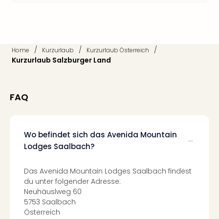
Qua
Com
Club
Pret
Wo
/
/
/
Home
Kurzurlaub
Kurzurlaub Österreich
alle
Kurzurlaub Salzburger Land
Ang
TV
Sho
FAQ
ZDF
Fern
in
Main
Wo befindet sich das Avenida Mountain
Stef
Lodges Saalbach?
Raa
Sho
Das Avenida Mountain Lodges Saalbach findest
alle
du unter folgender Adresse:
Ang
Neuhäuslweg 60
Fest
5753 Saalbach
Dom
Österreich