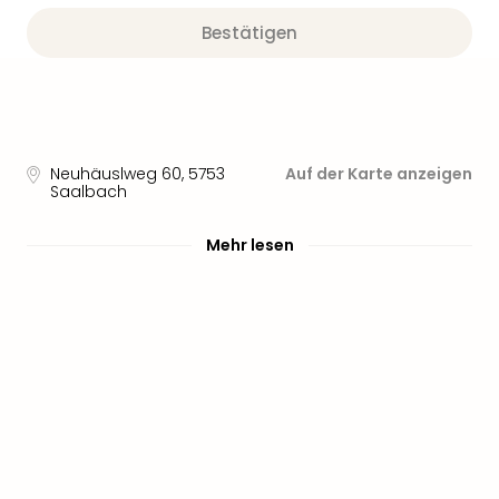
Sere
Park
Bestätigen
Allw
Müns
Zoo
Leip
Safa
Neuhäuslweg 60
,
5753
Auf der Karte anzeigen
Beek
Saalbach
Ber
ZOO
Mehr lesen
Erle
Gels
Welt
Wal
Nau
Aqu
Zool
Gar
Berli
alle
Ang