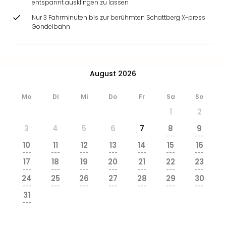
entspannt ausklingen zu lassen
Ang
Wass
Nur 3 Fahrminuten bis zur berühmten Schattberg X-press
Gondelbahn
Trop
Isla
The
Erdi
Rula
August 2026
Bad
Sch
Mo
Di
Mi
Do
Fr
Sa
So
aqu
1
2
The
Sins
3
4
5
6
7
8
9
---
---
alle
10
11
12
13
14
15
16
Ang
---
---
---
---
---
---
---
Zoo
17
18
19
20
21
22
23
---
---
---
---
---
---
---
&
24
25
26
27
28
29
30
Safa
---
---
---
---
---
---
---
Erle
31
---
Zoo
Han