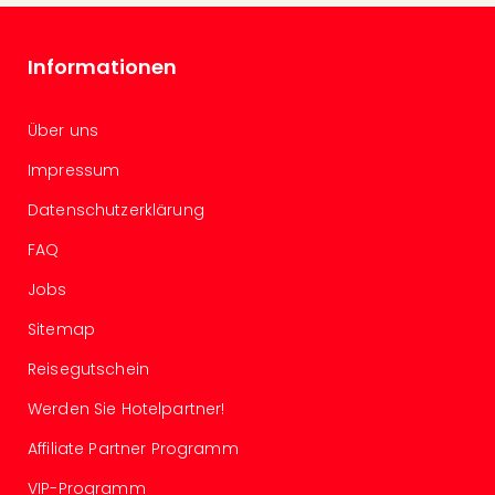
Con
Schl
Sch
Informationen
Konz
alle
Ang
Über uns
Fest
Impressum
Glüc
Insel
Datenschutzerklärung
Mer
Lun
FAQ
Black
Jobs
Festi
Nibiri
Sitemap
Festi
Ikar
Reisegutschein
Festi
Werden Sie Hotelpartner!
alle
Ang
Affiliate Partner Programm
Loca
VIP-Programm
Konz