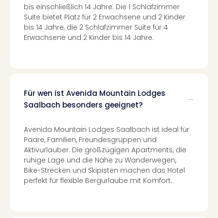
Of
bis einschließlich 14 Jahre. Die 1 Schlafzimmer
Thro
Suite bietet Platz für 2 Erwachsene und 2 Kinder
Stud
bis 14 Jahre, die 2 Schlafzimmer Suite für 4
Tour
Erwachsene und 2 Kinder bis 14 Jahre.
Swar
Krist
Mini
Wun
Ham
Für wen ist Avenida Mountain Lodges
War
Saalbach besonders geeignet?
Bros.
Stud
Avenida Mountain Lodges Saalbach ist ideal für
Tour
Paare, Familien, Freundesgruppen und
Lon
Aktivurlauber. Die großzügigen Apartments, die
–
ruhige Lage und die Nähe zu Wanderwegen,
The
Bike-Strecken und Skipisten machen das Hotel
Mak
perfekt für flexible Bergurlaube mit Komfort.
of
Harr
Pott
An