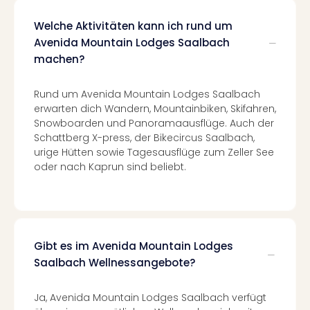
Even
Welche Aktivitäten kann ich rund um
at
Avenida Mountain Lodges Saalbach
War
machen?
Bros.
Stud
Tour
Rund um Avenida Mountain Lodges Saalbach
Lon
erwarten dich Wandern, Mountainbiken, Skifahren,
–
Snowboarden und Panoramaausflüge. Auch der
The
Schattberg X-press, der Bikecircus Saalbach,
Mak
urige Hütten sowie Tagesausflüge zum Zeller See
of
oder nach Kaprun sind beliebt.
Harr
Pott
Form
1
Die
Gibt es im Avenida Mountain Lodges
Auss
Saalbach Wellnessangebote?
Imme
Auss
Ja, Avenida Mountain Lodges Saalbach verfügt
alle