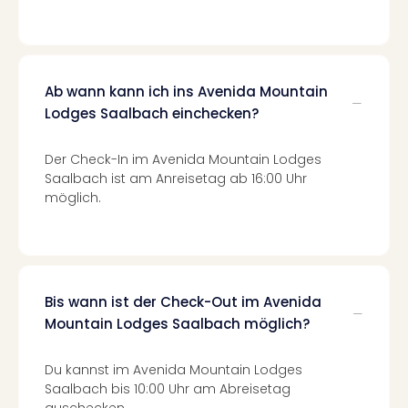
Fest
Stör
Fest
Mus
Fuld
Ab wann kann ich ins Avenida Mountain
Are
Lodges Saalbach einchecken?
di
Ver
Der Check-In im Avenida Mountain Lodges
alle
Saalbach ist am Anreisetag ab 16:00 Uhr
Ang
möglich.
Musi
Musi
Ham
alle
Ang
Kultu
Bis wann ist der Check-Out im Avenida
&
Mountain Lodges Saalbach möglich?
Spor
Mus
Du kannst im Avenida Mountain Lodges
Tec
Saalbach bis 10:00 Uhr am Abreisetag
Sins
auschecken.