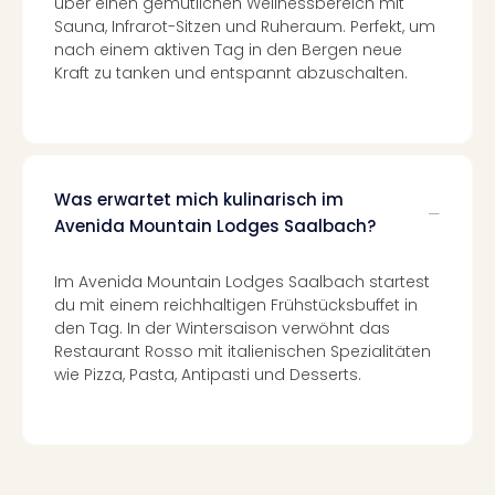
über einen gemütlichen Wellnessbereich mit
Ang
Sauna, Infrarot-Sitzen und Ruheraum. Perfekt, um
Spor
nach einem aktiven Tag in den Bergen neue
Skiu
Kraft zu tanken und entspannt abzuschalten.
in
Deu
Skiu
in
Öste
Was erwartet mich kulinarisch im
Form
Avenida Mountain Lodges Saalbach?
1
Reis
Konz
Im Avenida Mountain Lodges Saalbach startest
Konz
du mit einem reichhaltigen Frühstücksbuffet in
den Tag. In der Wintersaison verwöhnt das
Pitbu
Restaurant Rosso mit italienischen Spezialitäten
Karo
wie Pizza, Pasta, Antipasti und Desserts.
G
Back
Boy
Disn
in