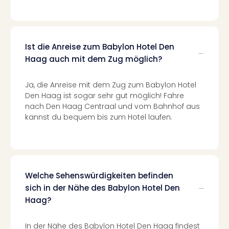
Of
Thro
Stud
Tour
Ist die Anreise zum Babylon Hotel Den
Swar
Krist
Haag auch mit dem Zug möglich?
Mini
Wun
Ja, die Anreise mit dem Zug zum Babylon Hotel
Ham
Den Haag ist sogar sehr gut möglich! Fahre
War
nach Den Haag Centraal und vom Bahnhof aus
Bros.
kannst du bequem bis zum Hotel laufen.
Stud
Tour
Lon
–
The
Welche Sehenswürdigkeiten befinden
Mak
sich in der Nähe des Babylon Hotel Den
of
Haag?
Harr
Pott
In der Nähe des Babylon Hotel Den Haag findest
An