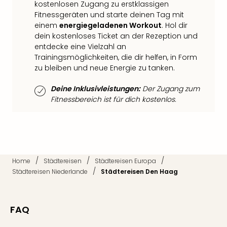
Qua
kostenlosen Zugang zu erstklassigen
Com
Fitnessgeräten und starte deinen Tag mit
einem
energiegeladenen Workout
. Hol dir
Club
dein kostenloses Ticket an der Rezeption und
Pret
entdecke eine Vielzahl an
Wo
Trainingsmöglichkeiten, die dir helfen, in Form
alle
zu bleiben und neue Energie zu tanken.
Ang
TV
Deine Inklusivleistungen:
Der Zugang zum
Sho
Fitnessbereich ist für dich kostenlos.
ZDF
Fern
in
Main
Stef
Raa
/
/
/
Home
Städtereisen
Städtereisen Europa
Sho
/
Städtereisen Niederlande
Städtereisen Den Haag
alle
Ang
Fest
FAQ
Dom