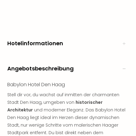
noc
meh
Frei
Frei
Eur
Frei
Hotelinformationen
Deu
Frei
Nied
Frei
Angebotsbeschreibung
Öste
Frei
Babylon Hotel Den Haag
Fran
Musi
Stell dir vor, du wachst auf inmitten der charmanten
&
Stadt Den Haag, umgeben von
historischer
Sho
Architektur
und moderner Eleganz. Das Babylon Hotel
Musi
Den Haag liegt ideal im Herzen dieser dynamischen
Starl
Stadt, nur wenige Schritte vom malerischen Haager
Expr
Moul
Stadtpark entfernt. Du bist direkt neben dem