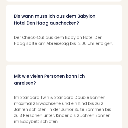
Mer
Ben
Bis wann muss ich aus dem Babylon
Mus
Stut
Hotel Den Haag auschecken?
Pors
Mus
Der Check-Out aus dem Babylon Hotel Den
Auto
Haag sollte am Abreisetag bis 12:00 Uhr erfolgen.
Wolf
BM
Mus
in
Mün
Mit wie vielen Personen kann ich
Barb
anreisen?
Mus
Tec
Im Standard Twin & Standard Double können
Spey
maximal 2 Erwachsene und ein Kind bis zu 2
alle
Jahren schlafen. In der Junior Suite kommen bis
Ang
zu 3 Personen unter. Kinder bis 2 Jahren können
Auss
im Babybett schlafen.
Ga