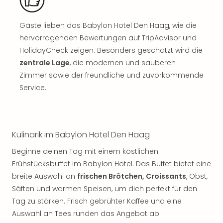
Sch
und
das
Gäste lieben das Babylon Hotel Den Haag, wie die
Biest
hervorragenden Bewertungen auf TripAdvisor und
Wie
HolidayCheck zeigen. Besonders geschätzt wird die
Mari
zentrale Lage
, die modernen und sauberen
Ther
Zimmer sowie der freundliche und zuvorkommende
Sta
Service.
Ente
Das
Pha
der
Ope
Kulinarik im Babylon Hotel Den Haag
Köln
Beginne deinen Tag mit einem köstlichen
Tan
Frühstücksbuffet im Babylon Hotel. Das Buffet bietet eine
der
Vam
breite Auswahl an
frischen Brötchen, Croissants
, Obst,
alle
Säften und warmen Speisen, um dich perfekt für den
Ang
Tag zu stärken. Frisch gebrühter Kaffee und eine
Sho
Auswahl an Tees runden das Angebot ab.
&