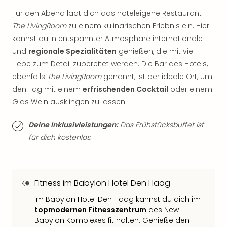
Thea
Für den Abend lädt dich das hoteleigene Restaurant
ABB
The LivingRoom
zu einem kulinarischen Erlebnis ein. Hier
Voy
kannst du in entspannter Atmosphäre internationale
in
und
regionale Spezialitäten
genießen, die mit viel
Lon
Harr
Liebe zum Detail zubereitet werden. Die Bar des Hotels,
Pott
ebenfalls
The LivingRoom
genannt, ist der ideale Ort, um
Thea
den Tag mit einem
erfrischenden Cocktail
oder einem
Lon
Glas Wein ausklingen zu lassen.
GOP
Vari
Deine Inklusivleistungen:
Das Frühstücksbuffet ist
Thea
für dich kostenlos.
Frie
Pala
Berli
Fest
Fitness im Babylon Hotel Den Haag
Neu
Fest
Im Babylon Hotel Den Haag kannst du dich im
Bad
topmodernen Fitnesszentrum
des New
Bad
Babylon Komplexes fit halten. Genieße den