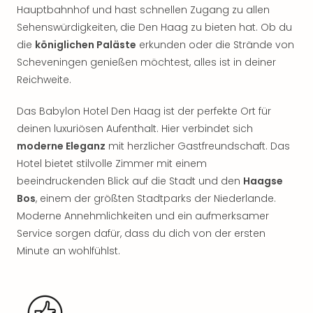
Rou
Hauptbahnhof und hast schnellen Zugang zu allen
Das
Sehenswürdigkeiten, die Den Haag zu bieten hat. Ob du
Musi
die
königlichen Paläste
erkunden oder die Strände von
Köni
Scheveningen genießen möchtest, alles ist in deiner
der
Reichweite.
Löw
Die
Das Babylon Hotel Den Haag ist der perfekte Ort für
Eisk
deinen luxuriösen Aufenthalt. Hier verbindet sich
Tarz
MJ
moderne Eleganz
mit herzlicher Gastfreundschaft. Das
–
Hotel bietet stilvolle Zimmer mit einem
Das
beeindruckenden Blick auf die Stadt und den
Haagse
Mich
Bos
, einem der größten Stadtparks der Niederlande.
Jac
Moderne Annehmlichkeiten und ein aufmerksamer
Musi
Service sorgen dafür, dass du dich von der ersten
Der
Minute an wohlfühlst.
Teuf
träg
Pra
Die