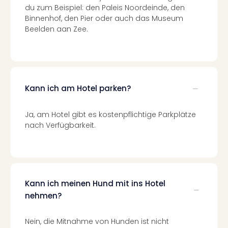
du zum Beispiel: den Paleis Noordeinde, den
Even
Binnenhof, den Pier oder auch das Museum
at
Beelden aan Zee.
War
Bros.
Stud
Tour
Lon
Kann ich am Hotel parken?
–
The
Mak
Ja, am Hotel gibt es kostenpflichtige Parkplätze
of
nach Verfügbarkeit.
Harr
Pott
Form
1
Die
Kann ich meinen Hund mit ins Hotel
Auss
nehmen?
Imme
Auss
Nein, die Mitnahme von Hunden ist nicht
alle