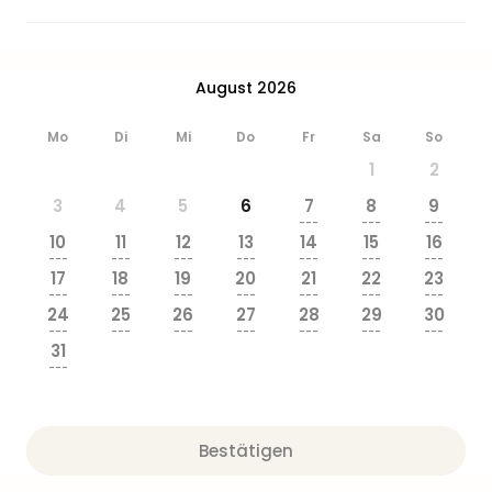
Ang
Wass
Trop
Isla
August 2026
The
Erdi
Mo
Di
Mi
Do
Fr
Sa
So
Rula
1
2
Bad
Sch
3
4
5
6
7
8
9
---
---
---
aqu
10
11
12
13
14
15
16
The
---
---
---
---
---
---
---
Sins
17
18
19
20
21
22
23
---
---
---
---
---
---
---
alle
24
25
26
27
28
29
30
Ang
---
---
---
---
---
---
---
Zoo
31
---
&
Safa
Erle
Zoo
Bestätigen
Han