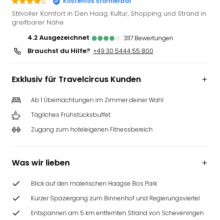
s
Kostenlos stornierbar
Slag
Stilvoller Komfort in Den Haag: Kultur, Shopping und Strand in
Eftel
greifbarer Nähe
LEG
4.2
ausgezeichnet
3117
Bewertungen
Deu
Brauchst du Hilfe?
+49 30 5444 55 800
Parc
Astér
Rast
Exklusiv für Travelcircus Kunden
Lan
Baye
Ab 1 Übernachtungen im Zimmer deiner Wahl
Park
Tägliches Frühstücksbuffet
Plop
Deu
Zugang zum hoteleigenen Fitnessbereich
(eh
Holi
Park
Was wir lieben
Tivol
Kop
Blick auf den malerischen Haagse Bos Park
Futu
Kurzer Spaziergang zum Binnenhof und Regierungsviertel
Bela
Entspannen am 5 km entfernten Strand von Scheveningen
alle