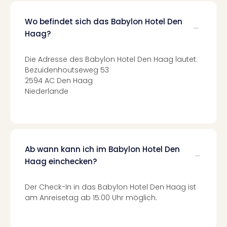
Fest
Stör
Wo befindet sich das Babylon Hotel Den
Fest
Mus
Haag?
Fuld
Are
Die Adresse des Babylon Hotel Den Haag lautet:
di
Bezuidenhoutseweg 53
Ver
2594 AC Den Haag
alle
Niederlande
Ang
Musi
Musi
Ham
alle
Ab wann kann ich im Babylon Hotel Den
Ang
Haag einchecken?
Kultu
&
Der Check-In in das Babylon Hotel Den Haag ist
Spor
am Anreisetag ab 15:00 Uhr möglich.
Mus
Tec
Sins