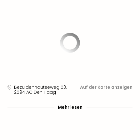
Sere
Park
Allw
Müns
Zoo
Leip
Safa
Beek
Ber
ZOO
Erle
Gels
Welt
Bezuidenhoutseweg 53
,
Auf der Karte anzeigen
Wal
2594 AC
Den Haag
Nau
Aqu
Mehr lesen
Zool
Gar
Berli
alle
Ang