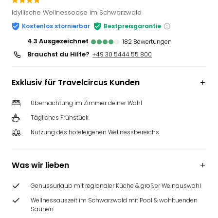
Slag
Idyllische Wellnessoase im Schwarzwald
Eftel
Kostenlos stornierbar
Bestpreisgarantie
LEG
Deu
4.3
ausgezeichnet
182
Bewertungen
Parc
Brauchst du Hilfe?
+49 30 5444 55 800
Astér
Rast
Exklusiv für Travelcircus Kunden
Lan
Baye
Übernachtung im Zimmer deiner Wahl
Park
Plop
Tägliches Frühstück
Deu
Nutzung des hoteleigenen Wellnessbereichs
(eh
Holi
Park
Was wir lieben
Tivol
Kop
Genussurlaub mit regionaler Küche & großer Weinauswahl
Futu
Wellnessauszeit im Schwarzwald mit Pool & wohltuenden
Bela
Saunen
alle