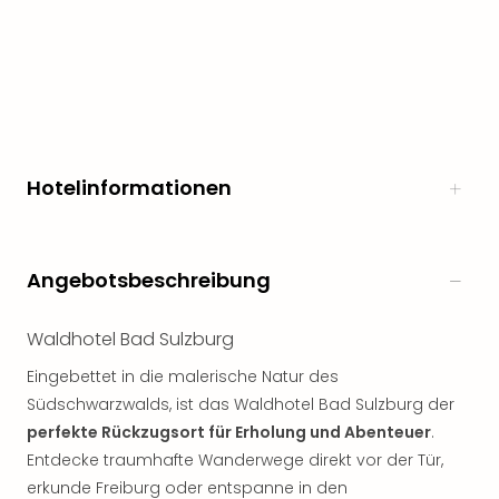
noc
meh
Frei
Frei
Eur
Frei
Deu
Hotelinformationen
Frei
Nied
Frei
Öste
Angebotsbeschreibung
Frei
Fran
Musi
Waldhotel Bad Sulzburg
&
Eingebettet in die malerische Natur des
Sho
Südschwarzwalds, ist das Waldhotel Bad Sulzburg der
Musi
perfekte Rückzugsort für Erholung und Abenteuer
.
Starl
Expr
Entdecke traumhafte Wanderwege direkt vor der Tür,
Moul
erkunde Freiburg oder entspanne in den