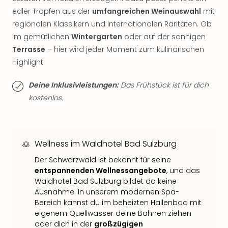
Thea
edler Tropfen aus der
umfangreichen Weinauswahl
mit
ABB
regionalen Klassikern und internationalen Raritäten. Ob
Voy
im gemütlichen
Wintergarten
oder auf der sonnigen
in
Terrasse
– hier wird jeder Moment zum kulinarischen
Lon
Highlight.​
Harr
Pott
Deine Inklusivleistungen:
Das Frühstück ist für dich
Thea
Lon
kostenlos.
GOP
Vari
Thea
Frie
Wellness im Waldhotel Bad Sulzburg
Pala
​Der Schwarzwald ist bekannt für seine
Berli
entspannenden Wellnessangebote
, und das
Fest
Waldhotel Bad Sulzburg bildet da keine
Neu
Ausnahme. In unserem modernen Spa-
Fest
Bereich kannst du im beheizten Hallenbad mit
Bad
eigenem Quellwasser deine Bahnen ziehen
Bad
oder dich in der
großzügigen