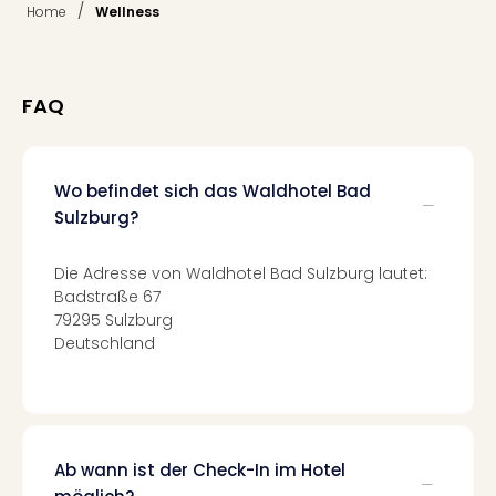
Fest
/
Home
Wellness
Stör
Fest
Mus
Fuld
FAQ
Are
di
Ver
Wo befindet sich das Waldhotel Bad
alle
Sulzburg?
Ang
Musi
Musi
Die Adresse von Waldhotel Bad Sulzburg lautet:
Ham
Badstraße 67
alle
79295 Sulzburg
Ang
Deutschland
Kultu
&
Spor
Mus
Tec
Ab wann ist der Check-In im Hotel
Sins