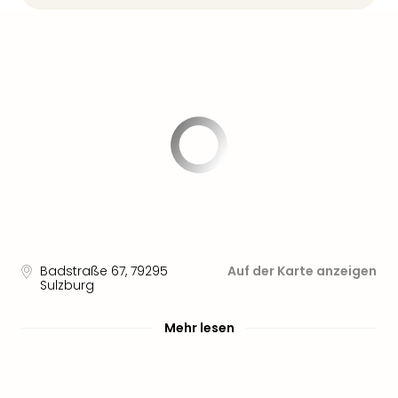
Sere
Park
Allw
Müns
Zoo
Leip
Safa
Beek
Ber
ZOO
Erle
Gels
Welt
Wal
Badstraße 67
,
79295
Auf der Karte anzeigen
Nau
Sulzburg
Aqu
Zool
Mehr lesen
Gar
Berli
alle
Ang