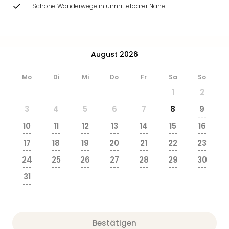
Ang
Schöne Wanderwege in unmittelbarer Nähe
Wass
Trop
Isla
The
August 2026
Erdi
Rula
Mo
Di
Mi
Do
Fr
Sa
So
Bad
1
2
Sch
aqu
3
4
5
6
7
8
9
The
---
10
11
12
13
14
15
16
Sins
---
---
---
---
---
---
---
alle
17
18
19
20
21
22
23
Ang
---
---
---
---
---
---
---
24
25
26
27
28
29
30
Zoo
---
---
---
---
---
---
---
&
31
Safa
---
Erle
Zoo
Han
Bestätigen