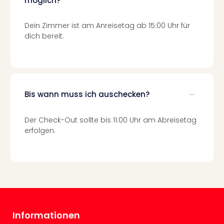
möglich?
Mer
Ben
Dein Zimmer ist am Anreisetag ab 15:00 Uhr für
Mus
dich bereit.
Stut
Pors
Mus
Auto
Wolf
Bis wann muss ich auschecken?
BM
Mus
in
Der Check-Out sollte bis 11:00 Uhr am Abreisetag
Mün
erfolgen.
Barb
Mus
Tec
Spey
alle
Ang
Auss
Informationen
Ga