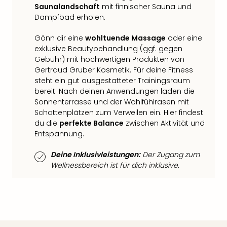
Qua
Saunalandschaft
mit finnischer Sauna und
Com
Dampfbad erholen.
Club
Pret
Gönn dir eine
wohltuende Massage
oder eine
Wo
exklusive Beautybehandlung (ggf. gegen
alle
Gebühr) mit hochwertigen Produkten von
Gertraud Gruber Kosmetik. Für deine Fitness
Ang
steht ein gut ausgestatteter Trainingsraum
TV
bereit. Nach deinen Anwendungen laden die
Sho
Sonnenterrasse und der Wohlfühlrasen mit
ZDF
Schattenplätzen zum Verweilen ein. Hier findest
Fern
du die
perfekte Balance
zwischen Aktivität und
in
Entspannung.
Main
Stef
Deine Inklusivleistungen:
Der Zugang zum
Raa
Wellnessbereich ist für dich inklusive.
Sho
alle
Ang
Fest
Dom