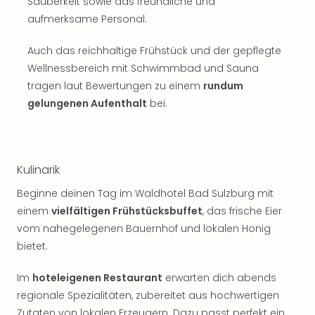
Sch
Sauberkeit sowie das freundliche und
und
aufmerksame Personal.
das
Biest
Auch das reichhaltige Frühstück und der gepflegte
Wie
Wellnessbereich mit Schwimmbad und Sauna
Mari
tragen laut Bewertungen zu einem
rundum
Ther
gelungenen Aufenthalt
bei.
Sta
Ente
Das
Pha
Kulinarik
der
Ope
​Beginne deinen Tag im Waldhotel Bad Sulzburg mit
Köln
einem
vielfältigen Frühstücksbuffet
, das frische Eier
Tan
vom nahegelegenen Bauernhof und lokalen Honig
der
bietet.
Vam
alle
Im
hoteleigenen Restaurant
erwarten dich abends
Ang
Sho
regionale Spezialitäten, zubereitet aus hochwertigen
&
Zutaten von lokalen Erzeugern. Dazu passt perfekt ein