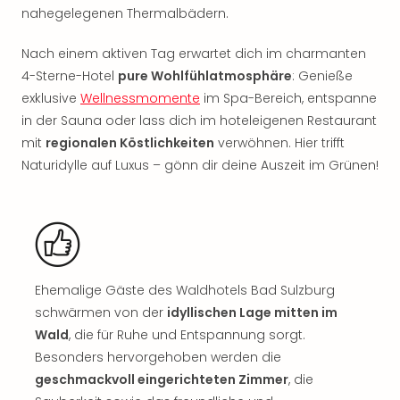
Rou
nahegelegenen Thermalbädern.
Das
Musi
Nach einem aktiven Tag erwartet dich im charmanten
Köni
4-Sterne-Hotel
pure Wohlfühlatmosphäre
: Genieße
der
exklusive
Wellnessmomente
im Spa-Bereich, entspanne
Löw
in der Sauna oder lass dich im hoteleigenen Restaurant
Die
mit
regionalen Köstlichkeiten
verwöhnen. Hier trifft
Eisk
Tarz
Naturidylle auf Luxus – gönn dir deine Auszeit im Grünen!
MJ
–
Das
Mich
Jac
Musi
Ehemalige Gäste des Waldhotels Bad Sulzburg
Der
schwärmen von der
idyllischen Lage mitten im
Teuf
Wald
, die für Ruhe und Entspannung sorgt.
träg
Besonders hervorgehoben werden die
Pra
geschmackvoll eingerichteten Zimmer
, die
Die