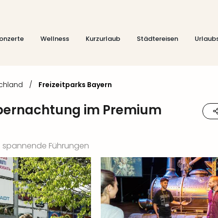
onzerte
Wellness
Kurzurlaub
Städtereisen
Urlaub
schland
/
Freizeitparks Bayern
 Übernachtung im Premium
 und spannende Führungen