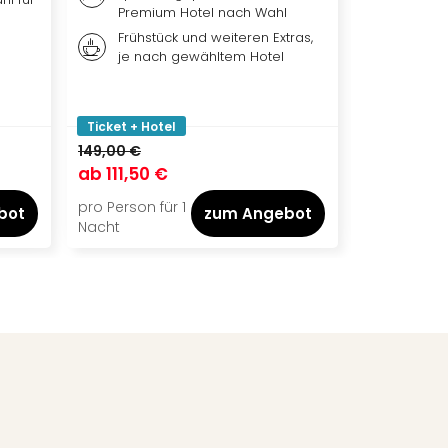
Premium Hotel nach Wahl
Weiter
Frühstück und weiteren Extras,
nach 
je nach gewähltem Hotel
Ticket
Park, 
oder b
Ticket + Hotel
Ticket + Ho
149,00 €
ab
111,50 €
ab
119,00
pro Person für 1
pro Person f
bot
zum Angebot
Nacht
Nacht