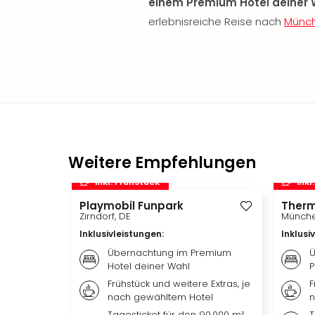
einem Premium Hotel deiner 
erlebnisreiche Reise nach
Münc
Weitere Empfehlungen
inkl. Frühstück
inkl
Playmobil Funpark
Therm
Zirndorf, DE
Münche
Inklusivleistungen
:
Inklusi
Übernachtung im Premium
Ü
Hotel deiner Wahl
P
Frühstück und weitere Extras, je
F
nach gewähltem Hotel
n
Tagesticket für den 90.000 m²
T