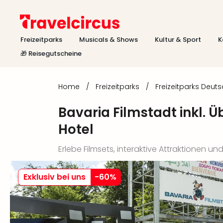
Freizeitparks
Musicals & Shows
Kultur & Sport
K
🎁 Reisegutscheine
Home
/
Freizeitparks
/
Freizeitparks Deut
Bavaria Filmstadt inkl.
Hotel
Erlebe Filmsets, interaktive Attraktionen
Exklusiv bei uns
-
60
%