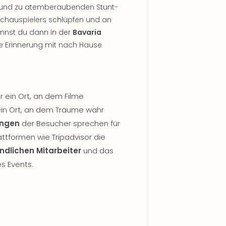
len und zu atemberaubenden Stunt-
 Schauspielers schlüpfen und an
annst du dann in der
Bavaria
ge Erinnerung mit nach Hause
ur ein Ort, an dem Filme
 ein Ort, an dem Träume wahr
ungen
der Besucher sprechen für
attformen wie Tripadvisor die
ndlichen Mitarbeiter
und das
s Events.