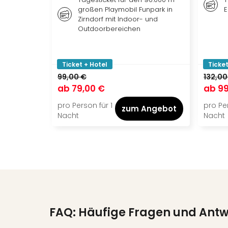
großen Playmobil Funpark in
E
Zirndorf mit Indoor- und
Outdoorbereichen
Ticket + Hotel
Ticket
99,00 €
132,00
ab
79,00 €
ab
99
pro Person für 1
pro Per
zum Angebot
Nacht
Nacht
FAQ: Häufige Fragen und Ant