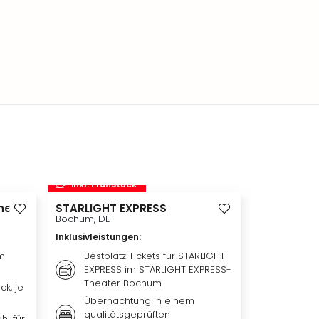
inkl. Frühstück
inkl. Frü
heim
STARLIGHT EXPRESS
Disneyland 
Disneylan
Bochum, DE
Adventure 
Inklusivleistungen
:
Hotelübe
Paris, FR
m
Bestplatz Tickets für STARLIGHT
EXPRESS im STARLIGHT EXPRESS-
Inklusivleis
Theater Bochum
ck, je
Übern
Übernachtung in einem
qualit
qualitätsgeprüften
Hotel 
hl für