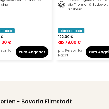
rding
die Thermen & Badewelt
Sinsheim
 + Hotel
Ticket + Hotel
 €
122,00 €
,00 €
ab
79,00 €
son für 1
pro Person für 1
zum Angebot
zum Ange
Nacht
worten
- Bavaria Filmstadt