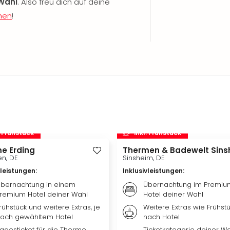
Wahl
. Also freu dich auf deine
hen
!
. Frühstück
inkl. Frühstück
e Erding
Thermen & Badewelt Sins
n, DE
Sinsheim, DE
vleistungen
:
Inklusivleistungen
:
bernachtung in einem
Übernachtung im Premiu
remium Hotel deiner Wahl
Hotel deiner Wahl
rühstück und weitere Extras, je
Weitere Extras wie Frühstü
ach gewähltem Hotel
nach Hotel
agesticket für die Therme
Ticketkategorie deiner Wa