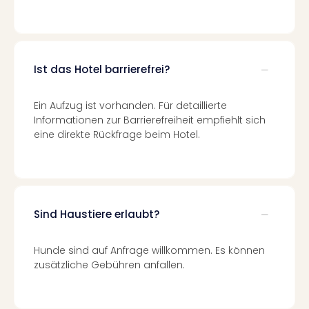
Even
at
War
Bros.
Ist das Hotel barrierefrei?
Stud
Tour
Lon
Ein Aufzug ist vorhanden. Für detaillierte
–
Informationen zur Barrierefreiheit empfiehlt sich
eine direkte Rückfrage beim Hotel.
The
Mak
of
Harr
Pott
Form
Sind Haustiere erlaubt?
1
Die
Hunde sind auf Anfrage willkommen. Es können
Auss
zusätzliche Gebühren anfallen.
Imme
Auss
alle