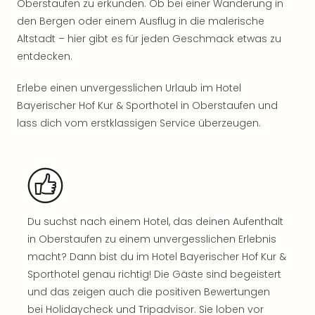
Sch
Oberstaufen zu erkunden. Ob bei einer Wanderung in
und
den Bergen oder einem Ausflug in die malerische
das
Altstadt – hier gibt es für jeden Geschmack etwas zu
Biest
entdecken.
Wie
Mari
Erlebe einen unvergesslichen Urlaub im Hotel
Ther
Bayerischer Hof Kur & Sporthotel in Oberstaufen und
Sta
lass dich vom erstklassigen Service überzeugen.
Ente
Das
Pha
der
Ope
Köln
Tan
Du suchst nach einem Hotel, das deinen Aufenthalt
der
in Oberstaufen zu einem unvergesslichen Erlebnis
Vam
macht? Dann bist du im Hotel Bayerischer Hof Kur &
alle
Sporthotel genau richtig! Die Gäste sind begeistert
Ang
und das zeigen auch die positiven Bewertungen
Sho
bei Holidaycheck und Tripadvisor. Sie loben vor
&