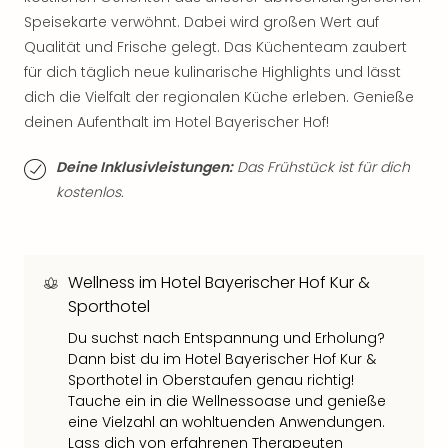
Qua
Speisekarte verwöhnt. Dabei wird großen Wert auf
Com
Qualität und Frische gelegt. Das Küchenteam zaubert
Club
für dich täglich neue kulinarische Highlights und lässt
Pret
Wo
dich die Vielfalt der regionalen Küche erleben. Genieße
alle
deinen Aufenthalt im Hotel Bayerischer Hof!
Ang
TV
Deine Inklusivleistungen:
Das Frühstück ist für dich
Sho
kostenlos.
ZDF
Fern
in
Main
Wellness im Hotel Bayerischer Hof Kur &
Stef
Sporthotel
Raa
Sho
Du suchst nach Entspannung und Erholung?
Dann bist du im Hotel Bayerischer Hof Kur &
alle
Sporthotel in Oberstaufen genau richtig!
Ang
Tauche ein in die Wellnessoase und genieße
Fest
eine Vielzahl an wohltuenden Anwendungen.
Dom
Lass dich von erfahrenen Therapeuten