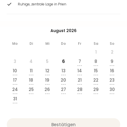
Ang
Ruhige, zentrale Lage in Prien
Wass
Trop
Isla
The
August 2026
Erdi
Rula
Mo
Di
Mi
Do
Fr
Sa
So
Bad
1
2
Sch
aqu
3
4
5
6
7
8
9
The
---
---
---
10
11
12
13
14
15
16
Sins
---
---
---
---
---
---
---
alle
17
18
19
20
21
22
23
Ang
---
---
---
---
---
---
---
24
25
26
27
28
29
30
Zoo
---
---
---
---
---
---
---
&
31
Safa
---
Erle
Zoo
Han
Bestätigen