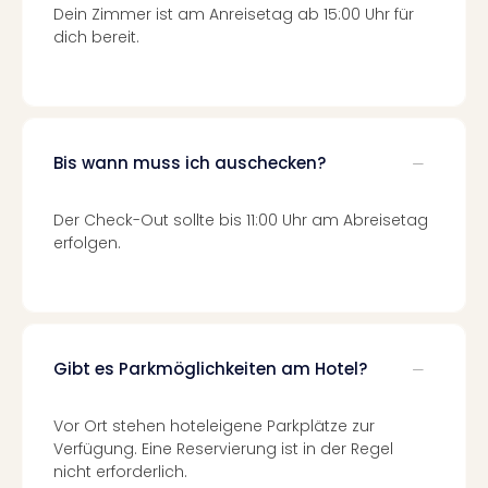
Of
Dein Zimmer ist am Anreisetag ab 15:00 Uhr für
Thro
dich bereit.
Stud
Tour
Swar
Krist
Mini
Bis wann muss ich auschecken?
Wun
Ham
Der Check-Out sollte bis 11:00 Uhr am Abreisetag
War
erfolgen.
Bros.
Stud
Tour
Lon
–
The
Gibt es Parkmöglichkeiten am Hotel?
Mak
of
Vor Ort stehen hoteleigene Parkplätze zur
Harr
Verfügung. Eine Reservierung ist in der Regel
Pott
nicht erforderlich.
An