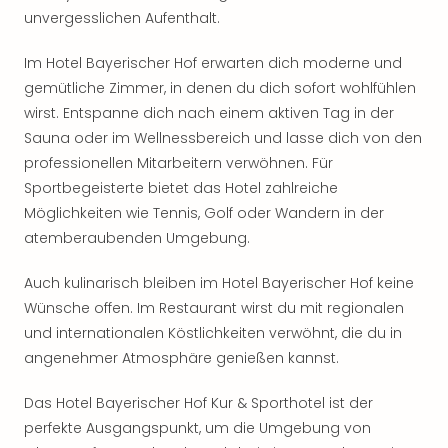
Rou
unvergesslichen Aufenthalt.
Das
Musi
Im Hotel Bayerischer Hof erwarten dich moderne und
Köni
gemütliche Zimmer, in denen du dich sofort wohlfühlen
der
wirst. Entspanne dich nach einem aktiven Tag in der
Löw
Sauna oder im Wellnessbereich und lasse dich von den
Die
professionellen Mitarbeitern verwöhnen. Für
Eisk
Tarz
Sportbegeisterte bietet das Hotel zahlreiche
MJ
Möglichkeiten wie Tennis, Golf oder Wandern in der
–
atemberaubenden Umgebung.
Das
Mich
Auch kulinarisch bleiben im Hotel Bayerischer Hof keine
Jac
Wünsche offen. Im Restaurant wirst du mit regionalen
Musi
und internationalen Köstlichkeiten verwöhnt, die du in
Der
angenehmer Atmosphäre genießen kannst.
Teuf
träg
Das Hotel Bayerischer Hof Kur & Sporthotel ist der
Pra
Die
perfekte Ausgangspunkt, um die Umgebung von