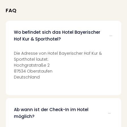
Mer
FAQ
Ben
Mus
Stut
Pors
Wo befindet sich das Hotel Bayerischer
Mus
Hof Kur & Sporthotel?
Auto
Wolf
Die Adresse von Hotel Bayerischer Hof Kur &
BM
Sporthotel lautet:
Mus
Hochgratstraße 2
in
87534 Oberstaufen
Mün
Deutschland
Barb
Mus
Tec
Spey
alle
Ab wann ist der Check-In im Hotel
Ang
Auss
möglich?
Ga