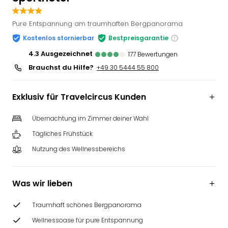
Slag
Eftel
Pure Entspannung am traumhaften Bergpanorama
LEG
Kostenlos stornierbar
Bestpreisgarantie
Deu
4.3
ausgezeichnet
Parc
177
Bewertungen
Astér
Brauchst du Hilfe?
+49 30 5444 55 800
Rast
Lan
Exklusiv für Travelcircus Kunden
Baye
Park
Übernachtung im Zimmer deiner Wahl
Plop
Deu
Tägliches Frühstück
(eh
Nutzung des Wellnessbereichs
Holi
Park
Tivol
Was wir lieben
Kop
Futu
Traumhaft schönes Bergpanorama
Bela
Wellnessoase für pure Entspannung
alle