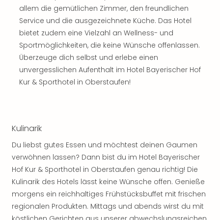
Thea
allem die gemütlichen Zimmer, den freundlichen
ABB
Service und die ausgezeichnete Küche. Das Hotel
Voy
bietet zudem eine Vielzahl an Wellness- und
in
Sportmöglichkeiten, die keine Wünsche offenlassen.
Lon
Überzeuge dich selbst und erlebe einen
Harr
unvergesslichen Aufenthalt im Hotel Bayerischer Hof
Pott
Kur & Sporthotel in Oberstaufen!
Thea
Lon
GOP
Vari
Thea
Kulinarik
Frie
Du liebst gutes Essen und möchtest deinen Gaumen
Pala
verwöhnen lassen? Dann bist du im Hotel Bayerischer
Berli
Hof Kur & Sporthotel in Oberstaufen genau richtig! Die
Fest
Neu
Kulinarik des Hotels lässt keine Wünsche offen. Genieße
Fest
morgens ein reichhaltiges Frühstücksbuffet mit frischen
Bad
regionalen Produkten. Mittags und abends wirst du mit
Bad
köstlichen Gerichten aus unserer abwechslungsreichen