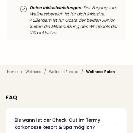
Fest
Stör
Deine Inklusivleistungen:
Der Zugang zum
Fest
Wellnessbereich ist für dich inklusive.
Mus
Außerdem ist für Gäste der beiden Junior
Fuld
Suiten die Mitbenutzung des Whirlpools der
Are
Villa inklusive.
di
Ver
alle
Ang
Musi
Musi
/
/
/
Home
Wellness
Wellness Europa
Wellness Polen
Ham
alle
Ang
FAQ
Kultu
&
Spor
Mus
Bis wann ist der Check-Out im Termy
Tec
Karkonosze Resort & Spa möglich?
Sins