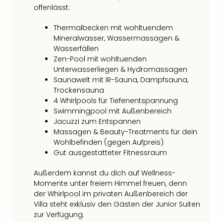
Qua
offenlässt:
Com
Club
Thermalbecken mit wohltuendem
Pret
Mineralwasser, Wassermassagen &
Wo
Wasserfällen
alle
Zen-Pool mit wohltuenden
Ang
Unterwasserliegen & Hydromassagen
Saunawelt mit IR-Sauna, Dampfsauna,
TV
Trockensauna
Sho
4 Whirlpools für Tiefenentspannung
ZDF
Swimmingpool mit Außenbereich
Fern
Jacuzzi zum Entspannen
in
Massagen & Beauty-Treatments für dein
Main
Wohlbefinden (gegen Aufpreis)
Stef
Gut ausgestatteter Fitnessraum
Raa
Sho
Außerdem kannst du dich auf Wellness-
alle
Momente unter freiem Himmel freuen, denn
Ang
der Whirlpool im privaten Außenbereich der
Fest
Villa steht exklusiv den Gästen der Junior Suiten
Dom
zur Verfügung.