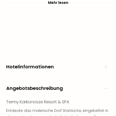
Mehr lesen
noc
meh
Frei
Frei
Eur
Frei
Deu
Frei
Nied
Frei
Öste
Hotelinformationen
Frei
Fran
Musi
&
Angebotsbeschreibung
Sho
Musi
Starl
Termy Karkonosze Resort & SPA
Expr
Entdecke das malerische Dorf Staniszów, eingebettet in
Moul