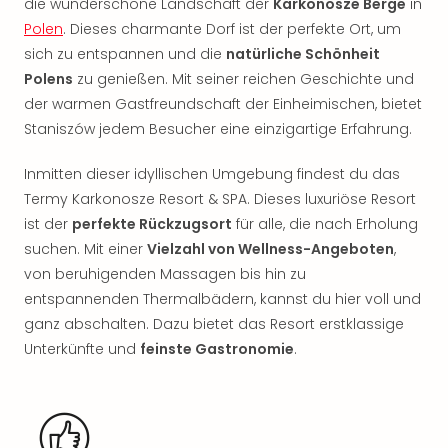
die wunderschöne Landschaft der
Karkonosze Berge
in
Rou
Polen
. Dieses charmante Dorf ist der perfekte Ort, um
Das
Musi
sich zu entspannen und die
natürliche Schönheit
Köni
Polens
zu genießen. Mit seiner reichen Geschichte und
der
der warmen Gastfreundschaft der Einheimischen, bietet
Löw
Staniszów jedem Besucher eine einzigartige Erfahrung.
Die
Eisk
Inmitten dieser idyllischen Umgebung findest du das
Tarz
Termy Karkonosze Resort & SPA. Dieses luxuriöse Resort
MJ
ist der
perfekte Rückzugsort
für alle, die nach Erholung
–
suchen. Mit einer
Vielzahl von Wellness-Angeboten
,
Das
Mich
von beruhigenden Massagen bis hin zu
Jac
entspannenden Thermalbädern, kannst du hier voll und
Musi
ganz abschalten. Dazu bietet das Resort erstklassige
Der
Unterkünfte und
feinste Gastronomie
.
Teuf
träg
Pra
Die