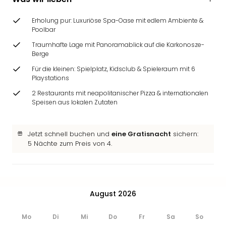
Ang
Wass
Erholung pur: Luxuriöse Spa-Oase mit edlem Ambiente &
Trop
Poolbar
Isla
Traumhafte Lage mit Panoramablick auf die Karkonosze-
The
Berge
Erdi
Für die kleinen: Spielplatz, Kidsclub & Spieleraum mit 6
Rula
Playstations
Bad
2 Restaurants mit neapolitanischer Pizza & internationalen
Sch
Speisen aus lokalen Zutaten
aqu
The
Sins
Jetzt schnell buchen und
eine Gratisnacht
sichern:
alle
5 Nächte zum Preis von 4.
Ang
Zoo
&
Safa
August 2026
Erle
Zoo
Han
Mo
Di
Mi
Do
Fr
Sa
So