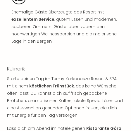
Sch
und
Ehemalige Gäste überzeugte das Resort mit
das
exzellentem Service
, gutem Essen und modernen,
Biest
Wie
sauberen Zimmern. Gäste loben zudem den
Mari
hochwertigen Wellnessbereich und die malerische
Ther
Lage in den Bergen.
Sta
Ente
Das
Pha
Kulinarik
der
Ope
Starte deinen Tag im Termy Karkonosze Resort & SPA
Köln
mit einem
köstlichen Frühstück
, das keine Wünsche
Tan
offen lässt. Du kannst dich auf frisch gebackene
der
Brötchen, aromatischen Kaffee, lokale Spezialitäten und
Vam
eine Auswahl an gesunden Optionen freuen, die dich
alle
mit Energie für den Tag versorgen.
Ang
Sho
Lass dich am Abend im hoteleigenen
Ristorante Góra
&