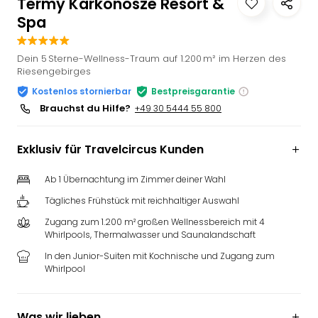
Termy Karkonosze Resort &
Slag
Spa
Eftel
LEG
Dein 5 Sterne-Wellness-Traum auf 1.200 m² im Herzen des
Deu
Riesengebirges
Parc
Astér
Kostenlos stornierbar
Bestpreisgarantie
Rast
Brauchst du Hilfe?
+49 30 5444 55 800
Lan
Baye
Exklusiv für Travelcircus Kunden
Park
Plop
Ab 1 Übernachtung im Zimmer deiner Wahl
Deu
(eh
Tägliches Frühstück mit reichhaltiger Auswahl
Holi
Zugang zum 1.200 m² großen Wellnessbereich mit 4
Park
Whirlpools, Thermalwasser und Saunalandschaft
Tivol
In den Junior-Suiten mit Kochnische und Zugang zum
Kop
Whirlpool
Futu
Bela
alle
Was wir lieben