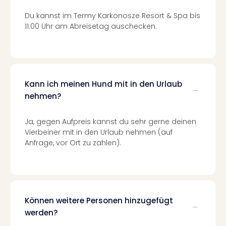
Mer
Du kannst im Termy Karkonosze Resort & Spa bis
Ben
11:00 Uhr am Abreisetag auschecken.
Mus
Stut
Pors
Mus
Auto
Kann ich meinen Hund mit in den Urlaub
Wolf
BM
nehmen?
Mus
in
Ja, gegen Aufpreis kannst du sehr gerne deinen
Mün
Vierbeiner mit in den Urlaub nehmen (auf
Barb
Anfrage, vor Ort zu zahlen).
Mus
Tec
Spey
alle
Ang
Können weitere Personen hinzugefügt
Auss
werden?
Ga