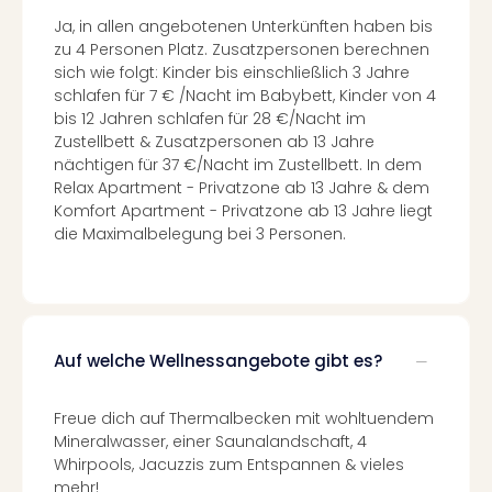
Of
Ja, in allen angebotenen Unterkünften haben bis
Thro
zu 4 Personen Platz. Zusatzpersonen berechnen
Stud
sich wie folgt: Kinder bis einschließlich 3 Jahre
Tour
schlafen für 7 € /Nacht im Babybett, Kinder von 4
Swar
bis 12 Jahren schlafen für 28 €/Nacht im
Krist
Zustellbett & Zusatzpersonen ab 13 Jahre
Mini
nächtigen für 37 €/Nacht im Zustellbett. In dem
Wun
Relax Apartment - Privatzone ab 13 Jahre & dem
Ham
Komfort Apartment - Privatzone ab 13 Jahre liegt
War
die Maximalbelegung bei 3 Personen.
Bros.
Stud
Tour
Lon
–
Auf welche Wellnessangebote gibt es?
The
Mak
of
Freue dich auf Thermalbecken mit wohltuendem
Harr
Mineralwasser, einer Saunalandschaft, 4
Whirpools, Jacuzzis zum Entspannen & vieles
Pott
mehr!
An