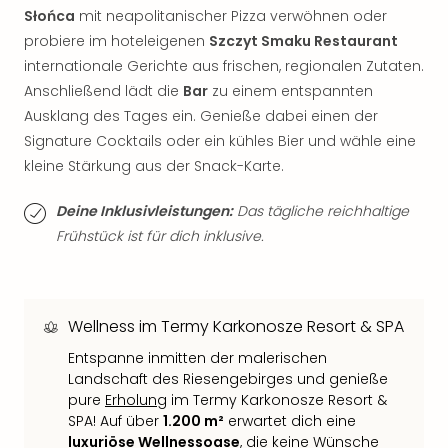
Thea
Słońca
mit neapolitanischer Pizza verwöhnen oder
ABB
probiere im hoteleigenen
Szczyt Smaku Restaurant
Voy
internationale Gerichte aus frischen, regionalen Zutaten.
in
Anschließend lädt die
Bar
zu einem entspannten
Lon
Ausklang des Tages ein. Genieße dabei einen der
Harr
Signature Cocktails oder ein kühles Bier und wähle eine
Pott
kleine Stärkung aus der Snack-Karte.
Thea
Lon
Deine Inklusivleistungen:
Das tägliche reichhaltige
GOP
Vari
Frühstück ist für dich inklusive.
Thea
Frie
Pala
Berli
Wellness im Termy Karkonosze Resort & SPA
Fest
Entspanne inmitten der malerischen
Neu
Landschaft des Riesengebirges und genieße
Fest
pure
Erholung
im Termy Karkonosze Resort &
Bad
SPA! Auf über
1.200 m²
erwartet dich eine
Bad
luxuriöse Wellnessoase
, die keine Wünsche