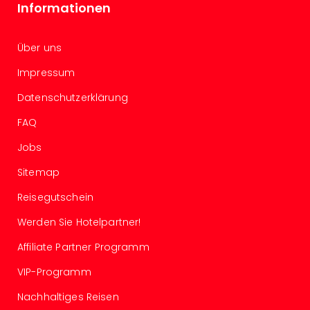
Informationen
Ang
Spor
Skiu
Über uns
in
Deu
Impressum
Skiu
Datenschutzerklärung
in
Öste
FAQ
Form
1
Jobs
Reis
Sitemap
Konz
Konz
Reisegutschein
Pitbu
Karo
Werden Sie Hotelpartner!
G
Affiliate Partner Programm
Back
Boy
VIP-Programm
Disn
Nachhaltiges Reisen
in