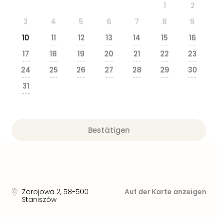
Sere
1
2
Park
3
4
5
6
7
8
9
Allw
Müns
10
11
12
13
14
15
16
Zoo
---
---
---
---
---
---
17
18
19
20
21
22
23
Leip
---
---
---
---
---
---
---
Safa
24
25
26
27
28
29
30
Beek
---
---
---
---
---
---
---
31
Ber
---
ZOO
Erle
Gels
Bestätigen
Welt
Wal
Nau
Aqu
Zool
Gar
Zdrojowa 2
,
58-500
Auf der Karte anzeigen
Berli
Staniszów
alle
Ang