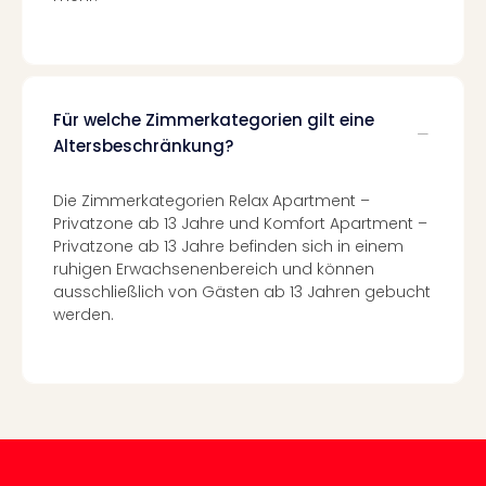
Even
at
War
Bros.
Stud
Für welche Zimmerkategorien gilt eine
Tour
Altersbeschränkung?
Lon
–
Die Zimmerkategorien Relax Apartment –
The
Privatzone ab 13 Jahre und Komfort Apartment –
Mak
Privatzone ab 13 Jahre befinden sich in einem
of
ruhigen Erwachsenenbereich und können
Harr
ausschließlich von Gästen ab 13 Jahren gebucht
Pott
werden.
Form
1
Die
Auss
Imme
Auss
alle