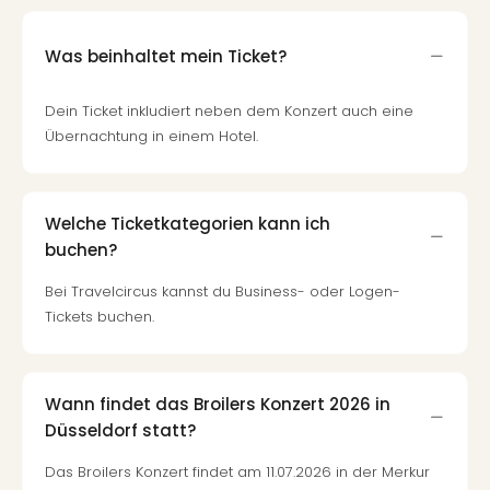
Fest
Stör
Fest
Was beinhaltet mein Ticket?
Mus
Fuld
Dein Ticket inkludiert neben dem Konzert auch eine
Are
Übernachtung in einem Hotel.
di
Ver
alle
Ang
Welche Ticketkategorien kann ich
Musi
buchen?
Musi
Ham
Bei Travelcircus kannst du Business- oder Logen-
alle
Tickets buchen.
Ang
Kultu
&
Wann findet das Broilers Konzert 2026 in
Spor
Düsseldorf statt?
Mus
Tec
Das Broilers Konzert findet am 11.07.2026 in der Merkur
Sins