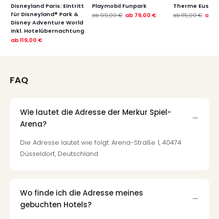
Disneyland Paris: Eintritt
Playmobil Funpark
Therme Euskir
Thea
für Disneyland® Park &
ab
99,00 €
ab
79,00 €
ab
115,00 €
ab
7
ABB
Disney Adventure World
Voy
inkl. Hotelübernachtung
in
ab
119,00 €
Lon
Harr
Pott
FAQ
Thea
Lon
GOP
Wie lautet die Adresse der Merkur Spiel-
Vari
Arena?
Thea
Frie
Die Adresse lautet wie folgt: Arena-Straße 1, 40474
Pala
Düsseldorf, Deutschland
Berli
Fest
Neu
Fest
Wo finde ich die Adresse meines
Bad
gebuchten Hotels?
Bad