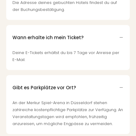
Qua
Die Adresse deines gebuchten Hotels findest du auf
Com
der Buchungsbestätigung.
Club
Pret
Wo
alle
Wann erhalte ich mein Ticket?
Ang
TV
Deine E-Tickets erhältst du bis 7 Tage vor Anreise per
Sho
E-Mail.
ZDF
Fern
in
Main
Gibt es Parkplätze vor Ort?
Stef
Raa
Sho
An der Merkur Spiel-Arena in Düsseldorf stehen
alle
zahlreiche kostenpflichtige Parkplätze zur Verfügung. An
Ang
Veranstaltungstagen wird empfohlen, frühzeitig
Fest
anzureisen, um mögliche Engpässe zu vermeiden.
Dom