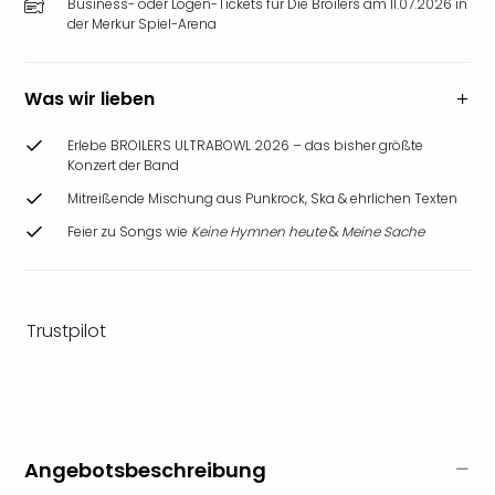
Business- oder Logen-Tickets für Die Broilers am 11.07.2026 in
Ang
der Merkur Spiel-Arena
Wass
Trop
Isla
Was wir lieben
The
Erdi
Erlebe BROILERS ULTRABOWL 2026 – das bisher größte
Rula
Konzert der Band
Bad
Mitreißende Mischung aus Punkrock, Ska & ehrlichen Texten
Sch
aqu
Feier zu Songs wie
Keine Hymnen heute
&
Meine Sache
The
Sins
alle
Ang
Trustpilot
Zoo
&
Safa
Erle
Zoo
Angebotsbeschreibung
Han