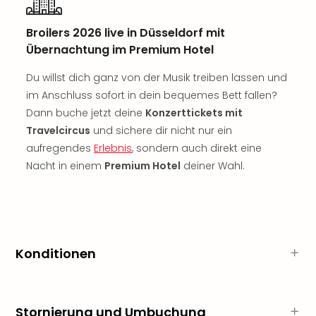
Rou
Das
Broilers 2026 live in Düsseldorf mit
Musi
Übernachtung im Premium Hotel
Köni
der
Du willst dich ganz von der Musik treiben lassen und
Löw
im Anschluss sofort in dein bequemes Bett fallen?
Die
Dann buche jetzt deine
Konzerttickets mit
Eisk
Travelcircus
und sichere dir nicht nur ein
Tarz
MJ
aufregendes
Erlebnis
, sondern auch direkt eine
–
Nacht in einem
Premium Hotel
deiner Wahl.
Das
Mich
Jac
Musi
Der
Konditionen
Teuf
träg
Pra
Die
Stornierung und Umbuchung