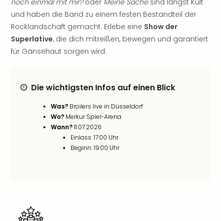
noch einmal mit mir?
oder
Meine Sache
sind längst Kult
noc
und haben die Band zu einem festen Bestandteil der
meh
Rocklandschaft gemacht. Erlebe eine
Show der
Frei
Superlative
, die dich mitreißen, bewegen und garantiert
Frei
für Gänsehaut sorgen wird.
Eur
Frei
Deu
Frei
Die wichtigsten Infos auf einen Blick
Nied
Frei
Was?
Broilers live in Düsseldorf
Öste
Wo?
Merkur Spiel-Arena
Wann?
11.07.2026
Frei
Einlass: 17:00 Uhr
Fran
Beginn: 19:00 Uhr
Musi
&
Sho
Musi
Starl
Expr
Moul