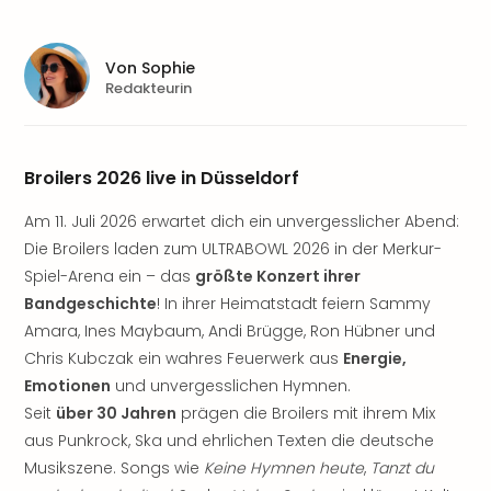
Sere
Park
Allw
Von
Sophie
Müns
Redakteurin
Zoo
Leip
Safa
Beek
Broilers 2026 live in Düsseldorf
Ber
ZOO
Am 11. Juli 2026 erwartet dich ein unvergesslicher Abend:
Erle
Die Broilers laden zum ULTRABOWL 2026 in der Merkur-
Gels
Spiel-Arena ein – das
größte Konzert ihrer
Welt
Bandgeschichte
! In ihrer Heimatstadt feiern Sammy
Wal
Amara, Ines Maybaum, Andi Brügge, Ron Hübner und
Nau
Chris Kubczak ein wahres Feuerwerk aus
Energie,
Aqu
Emotionen
und unvergesslichen Hymnen.
Zool
Seit
über 30 Jahren
prägen die Broilers mit ihrem Mix
Gar
Berli
aus Punkrock, Ska und ehrlichen Texten die deutsche
alle
Musikszene. Songs wie
Keine Hymnen heute
,
Tanzt du
Ang