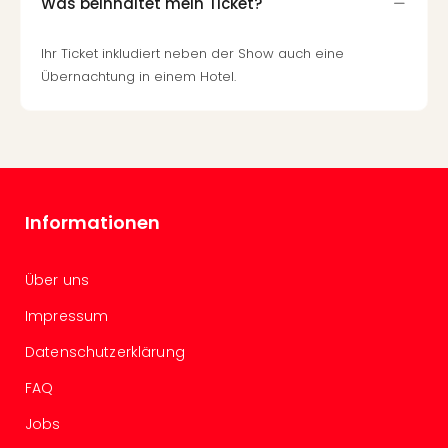
Sch
Was beinhaltet mein Ticket?
und
das
Ihr Ticket inkludiert neben der Show auch eine
Biest
Übernachtung in einem Hotel.
Wie
Mari
Ther
Sta
Ente
Das
Informationen
Pha
der
Ope
Über uns
Köln
Tan
Impressum
der
Datenschutzerklärung
Vam
alle
FAQ
Ang
Sho
Jobs
&