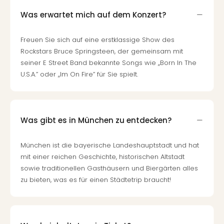
Rou
Was erwartet mich auf dem Konzert?
Das
Musi
Köni
Freuen Sie sich auf eine erstklassige Show des
der
Rockstars Bruce Springsteen, der gemeinsam mit
Löw
seiner E Street Band bekannte Songs wie ,,Born In The
Die
U.S.A.” oder ,,Im On Fire” für Sie spielt.
Eisk
Tarz
MJ
–
Was gibt es in München zu entdecken?
Das
Mich
München ist die bayerische Landeshauptstadt und hat
Jac
mit einer reichen Geschichte, historischen Altstadt
Musi
sowie traditionellen Gasthäusern und Biergärten alles
Der
zu bieten, was es für einen Städtetrip braucht!
Teuf
träg
Pra
Die