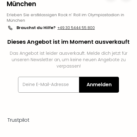
München
Slag
Eftel
Erleben Sie erstklassigen Rock n’ Roll im Olympiastadion in
LEG
München
Deu
Brauchst du Hilfe?
+49 30 5444 55 800
Parc
Astér
Dieses Angebot ist im Moment ausverkauft
Rast
Lan
Das Angebot ist leider ausverkauft. Melde dich jetzt für
unseren Newsletter an, um keine neuen Angebote zu
Baye
verpassen!
Park
Plop
Deu
Anmelden
(eh
Holi
Park
Tivol
Kop
Trustpilot
Futu
Bela
alle