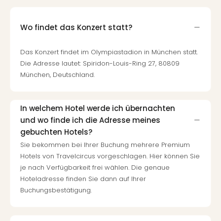
noc
meh
Wo findet das Konzert statt?
Frei
Frei
Eur
Das Konzert findet im Olympiastadion in München statt.
Frei
Die Adresse lautet: Spiridon-Louis-Ring 27, 80809
Deu
München, Deutschland.
Frei
Nied
Frei
In welchem Hotel werde ich übernachten
Öste
und wo finde ich die Adresse meines
Frei
gebuchten Hotels?
Fran
Sie bekommen bei Ihrer Buchung mehrere Premium
Musi
Hotels von Travelcircus vorgeschlagen. Hier können Sie
&
je nach Verfügbarkeit frei wählen. Die genaue
Sho
Hoteladresse finden Sie dann auf Ihrer
Musi
Buchungsbestätigung.
Starl
Expr
Moul