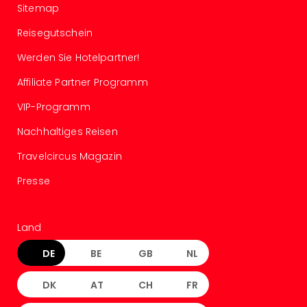
Sitemap
Thea
ABB
Reisegutschein
Voy
in
Werden Sie Hotelpartner!
Lon
Affiliate Partner Programm
Harr
Pott
VIP-Programm
Thea
Lon
Nachhaltiges Reisen
GOP
Travelcircus Magazin
Vari
Thea
Presse
Frie
Pala
Berli
Land
Fest
Neu
DE
BE
GB
NL
Fest
Bad
DK
AT
CH
FR
Bad