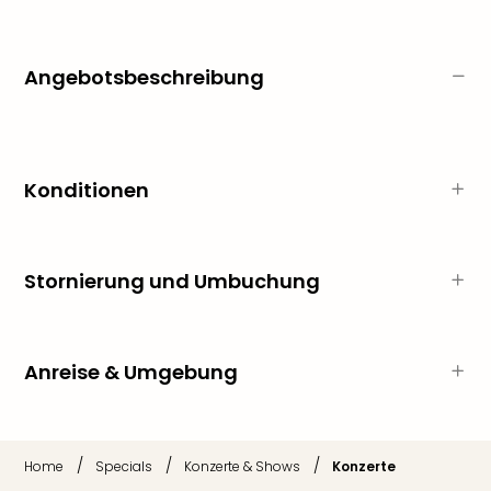
Ang
Wass
Trop
Angebotsbeschreibung
Isla
The
Erdi
Rula
Bad
Konditionen
Sch
aqu
The
Sins
Stornierung und Umbuchung
alle
Ang
Zoo
Anreise & Umgebung
&
Safa
Erle
Zoo
/
/
/
Home
Specials
Konzerte & Shows
Konzerte
Han