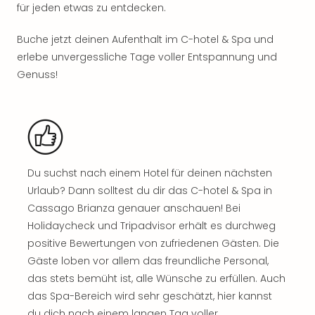
Sch
für jeden etwas zu entdecken.
und
das
Buche jetzt deinen Aufenthalt im C-hotel & Spa und
Biest
erlebe unvergessliche Tage voller Entspannung und
Wie
Genuss!
Mari
Ther
Sta
Ente
Das
Pha
der
Du suchst nach einem Hotel für deinen nächsten
Ope
Urlaub? Dann solltest du dir das C-hotel & Spa in
Köln
Cassago Brianza genauer anschauen! Bei
Tan
Holidaycheck und Tripadvisor erhält es durchweg
der
positive Bewertungen von zufriedenen Gästen. Die
Vam
Gäste loben vor allem das freundliche Personal,
alle
das stets bemüht ist, alle Wünsche zu erfüllen. Auch
Ang
Sho
das Spa-Bereich wird sehr geschätzt, hier kannst
&
du dich nach einem langen Tag voller