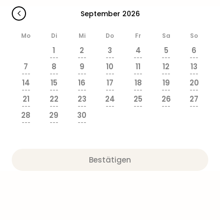
Ang
September 2026
Wass
Trop
Mo
Di
Mi
Do
Fr
Sa
So
Isla
The
1
2
3
4
5
6
---
---
---
---
---
---
Erdi
7
8
9
10
11
12
13
Rula
---
---
---
---
---
---
---
Bad
14
15
16
17
18
19
20
---
---
---
---
---
---
---
Sch
21
22
23
24
25
26
27
aqu
---
---
---
---
---
---
---
The
28
29
30
---
---
---
Sins
alle
Ang
Zoo
Bestätigen
&
Safa
Erle
Zoo
Han