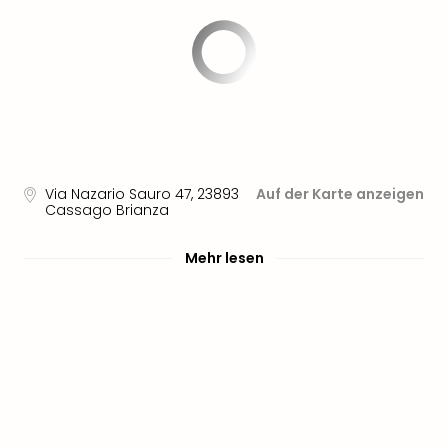
Sere
Park
Allw
Müns
Zoo
Leip
Safa
Beek
Ber
Via Nazario Sauro 47
,
23893
Auf der Karte anzeigen
ZOO
Cassago Brianza
Erle
Gels
Mehr lesen
Welt
Wal
Nau
Aqu
Zool
Gar
Berli
alle
Ang