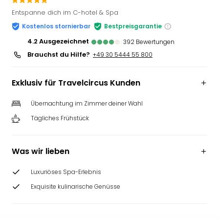
Slag
Entspanne dich im C-hotel & Spa
Eftel
Kostenlos stornierbar
Bestpreisgarantie
LEG
Deu
4.2
ausgezeichnet
392
Bewertungen
Parc
Brauchst du Hilfe?
+49 30 5444 55 800
Astér
Rast
Exklusiv für Travelcircus Kunden
Lan
Baye
Übernachtung im Zimmer deiner Wahl
Park
Plop
Tägliches Frühstück
Deu
(eh
Holi
Was wir lieben
Park
Tivol
Luxuriöses Spa-Erlebnis
Kop
Exquisite kulinarische Genüsse
Futu
Bela
alle