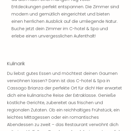
Thea
Entdeckungen perfekt entspannen. Die Zimmer sind
ABB
modern und gemütlich eingerichtet und bieten
Voy
einen herrlichen Ausblick auf die umliegende Natur.
in
Buche jetzt dein Zimmer im C-hotel & Spa und
Lon
erlebe einen unvergesslichen Aufenthalt!
Harr
Pott
Thea
Lon
GOP
Kulinarik
Vari
Du liebst gutes Essen und möchtest deinen Gaumen
Thea
verwöhnen lassen? Dann ist das C-hotel & Spa in
Frie
Pala
Cassago Brianza der perfekte Ort für dich! Hier erwartet
Berli
dich eine kulinarische Reise der Extraklasse. Genieße
Fest
köstliche Gerichte, zubereitet aus frischen und
Neu
regionalen Zutaten. Ob ein reichhaltiges Frühstück, ein
Fest
leichtes Mittagessen oder ein romantisches
Bad
Abendessen zu zweit – das Restaurant verwöhnt dich
Bad