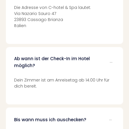
Fest
Stör
Die Adresse von C-hotel & Spa lautet:
Fest
Via Nazario Sauro 47
Mus
23893 Cassago Brianza
Fuld
Italien
Are
di
Ver
alle
Ang
Ab wann ist der Check-In im Hotel
Musi
möglich?
Musi
Ham
Dein Zimmer ist am Anreisetag ab 14:00 Uhr für
alle
dich bereit.
Ang
Kultu
&
Spor
Mus
Bis wann muss ich auschecken?
Tec
Sins