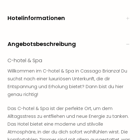
noc
meh
Hotelinformationen
Frei
Frei
Eur
Frei
Angebotsbeschreibung
Deu
Frei
C-hotel & Spa
Nied
Frei
Willkommen im C-hotel & Spa in Cassago Brianza! Du
Öste
suchst nach einer luxuriösen Unterkunft, die dir
Frei
Entspannung und Erholung bietet? Dann bist du hier
Fran
genau richtig!
Musi
&
Sho
Das C-hotel & Spa ist der perfekte Ort, um dem
Musi
Alltagsstress zu entfliehen und neue Energie zu tanken.
Starl
Das Hotel bietet eine moderne und stilvolle
Expr
Atmosphäre, in der du dich sofort wohlfühlen wirst. Die
Moul
komfortablen Zimmer sind mit allem ausgestattet, was