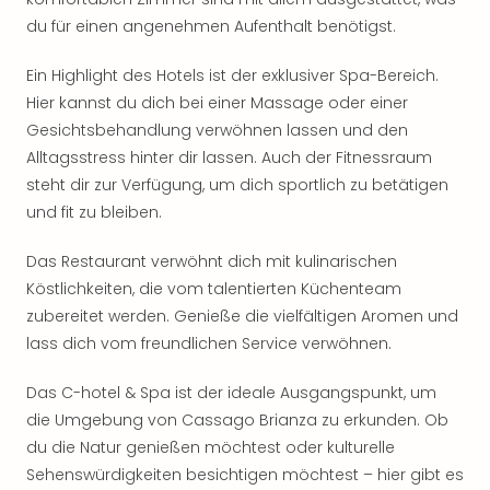
Rou
du für einen angenehmen Aufenthalt benötigst.
Das
Musi
Ein Highlight des Hotels ist der exklusiver Spa-Bereich.
Köni
Hier kannst du dich bei einer Massage oder einer
der
Löw
Gesichtsbehandlung verwöhnen lassen und den
Die
Alltagsstress hinter dir lassen. Auch der Fitnessraum
Eisk
steht dir zur Verfügung, um dich sportlich zu betätigen
Tarz
und fit zu bleiben.
MJ
–
Das Restaurant verwöhnt dich mit kulinarischen
Das
Köstlichkeiten, die vom talentierten Küchenteam
Mich
zubereitet werden. Genieße die vielfältigen Aromen und
Jac
lass dich vom freundlichen Service verwöhnen.
Musi
Der
Das C-hotel & Spa ist der ideale Ausgangspunkt, um
Teuf
träg
die Umgebung von Cassago Brianza zu erkunden. Ob
Pra
du die Natur genießen möchtest oder kulturelle
Die
Sehenswürdigkeiten besichtigen möchtest – hier gibt es