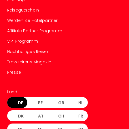
Of
Thro
Reisegutschein
Stud
Tour
Werden Sie Hotelpartner!
Swar
Affiliate Partner Programm
Krist
Mini
VIP-Programm
Wun
Nachhaltiges Reisen
Ham
War
Travelcircus Magazin
Bros.
Stud
Presse
Tour
Lon
–
Land
The
Mak
DE
BE
GB
NL
of
Harr
DK
AT
CH
FR
Pott
An