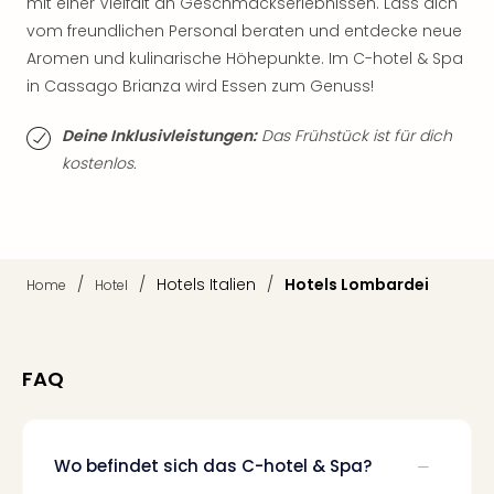
mit einer Vielfalt an Geschmackserlebnissen. Lass dich
Qua
vom freundlichen Personal beraten und entdecke neue
Com
Club
Aromen und kulinarische Höhepunkte. Im C-hotel & Spa
Pret
in Cassago Brianza wird Essen zum Genuss!
Wo
alle
Deine Inklusivleistungen:
Das Frühstück ist für dich
Ang
kostenlos.
TV
Sho
ZDF
Fern
in
/
/
Hotels Italien
/
Hotels Lombardei
Home
Hotel
Main
Stef
Raa
Sho
FAQ
alle
Ang
Fest
Wo befindet sich das C-hotel & Spa?
Dom