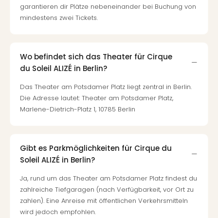
Of
garantieren dir Plätze nebeneinander bei Buchung von
Thro
mindestens zwei Tickets.
Stud
Tour
Swar
Krist
Wo befindet sich das Theater für Cirque
Mini
du Soleil ALIZÉ in Berlin?
Wun
Das Theater am Potsdamer Platz liegt zentral in Berlin.
Ham
Die Adresse lautet: Theater am Potsdamer Platz,
War
Marlene-Dietrich-Platz 1, 10785 Berlin
Bros.
Stud
Tour
Lon
Gibt es Parkmöglichkeiten für Cirque du
–
Soleil ALIZÉ in Berlin?
The
Mak
Ja, rund um das Theater am Potsdamer Platz findest du
of
zahlreiche Tiefgaragen (nach Verfügbarkeit, vor Ort zu
Harr
zahlen). Eine Anreise mit öffentlichen Verkehrsmitteln
Pott
wird jedoch empfohlen.
An