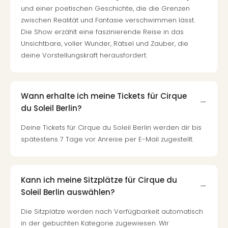
Mer
und einer poetischen Geschichte, die die Grenzen
Ben
zwischen Realität und Fantasie verschwimmen lässt.
Mus
Die Show erzählt eine faszinierende Reise in das
Stut
Unsichtbare, voller Wunder, Rätsel und Zauber, die
Pors
deine Vorstellungskraft herausfordert.
Mus
Auto
Wolf
Wann erhalte ich meine Tickets für Cirque
BM
Mus
du Soleil Berlin?
in
Deine Tickets für Cirque du Soleil Berlin werden dir bis
Mün
spätestens 7 Tage vor Anreise per E-Mail zugestellt.
Barb
Mus
Tec
Spey
Kann ich meine Sitzplätze für Cirque du
alle
Soleil Berlin auswählen?
Ang
Auss
Die Sitzplätze werden nach Verfügbarkeit automatisch
Ga
in der gebuchten Kategorie zugewiesen. Wir