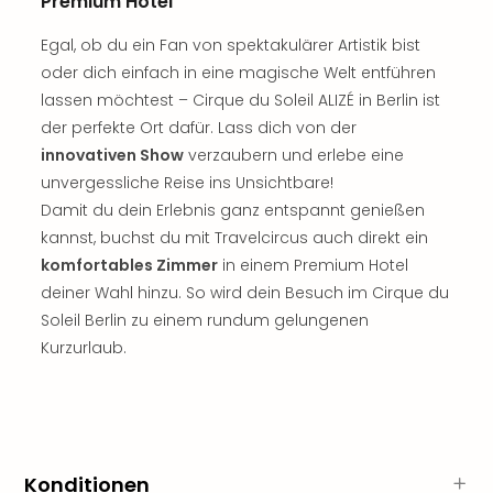
Premium Hotel
Thea
ABB
Egal, ob du ein Fan von spektakulärer Artistik bist
Voy
oder dich einfach in eine magische Welt entführen
in
lassen möchtest – Cirque du Soleil ALIZÉ in Berlin ist
Lon
der perfekte Ort dafür. Lass dich von der
Harr
innovativen Show
verzaubern und erlebe eine
Pott
unvergessliche Reise ins Unsichtbare!
Thea
Damit du dein Erlebnis ganz entspannt genießen
Lon
GOP
kannst, buchst du mit Travelcircus auch direkt ein
Vari
komfortables Zimmer
in einem Premium Hotel
Thea
deiner Wahl hinzu. So wird dein Besuch im Cirque du
Frie
Soleil Berlin zu einem rundum gelungenen
Pala
Kurzurlaub.
Berli
Fest
Neu
Fest
Bad
Bad
Konditionen