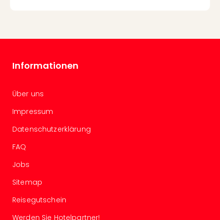
Even
at
War
Bros.
Stud
Tour
Informationen
Lon
–
Über uns
The
Mak
Impressum
of
Harr
Datenschutzerklärung
Pott
FAQ
Form
1
Jobs
Die
Sitemap
Auss
Imme
Reisegutschein
Auss
alle
Werden Sie Hotelpartner!