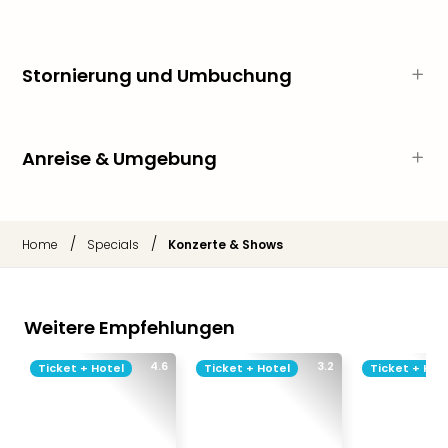
Qua
Com
Club
Stornierung und Umbuchung
Pret
Wo
alle
Ang
Anreise & Umgebung
TV
Sho
ZDF
Fern
/
/
Home
Specials
Konzerte & Shows
in
Main
Stef
Raa
Weitere Empfehlungen
Sho
alle
4.6
3.2
Ticket + Hotel
Ticket + Hotel
Ticket + Hot
Ang
Fest
Dom