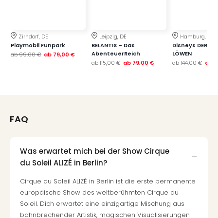
Fest
Stör
Fest
Mus
Zirndorf, DE
Leipzig, DE
Hamburg, DE
Fuld
Playmobil Funpark
BELANTIS – Das
Disneys DER KÖ
Are
AbenteuerReich
LÖWEN
ab
99,00 €
ab
79,00 €
ab
115,00 €
ab
79,00 €
ab
144,00 €
di
ab
1
Ver
alle
Ang
Musi
Musi
FAQ
Ham
alle
Ang
Was erwartet mich bei der Show Cirque
Kultu
du Soleil ALIZÉ in Berlin?
&
Cirque du Soleil ALIZÉ in Berlin ist die erste permanente
Spor
Mus
europäische Show des weltberühmten Cirque du
Tec
Soleil. Dich erwartet eine einzigartige Mischung aus
Sins
bahnbrechender Artistik, magischen Visualisierungen