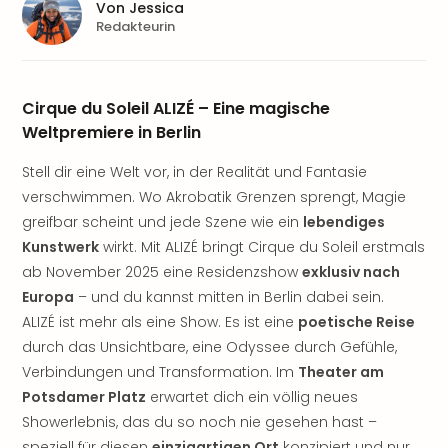
Sere
Von
Jessica
Park
Redakteurin
Allw
Müns
Zoo
Cirque du Soleil ALIZÉ – Eine magische
Leip
Weltpremiere in Berlin
Safa
Beek
Stell dir eine Welt vor, in der Realität und Fantasie
Ber
verschwimmen. Wo Akrobatik Grenzen sprengt, Magie
ZOO
greifbar scheint und jede Szene wie ein
lebendiges
Erle
Gels
Kunstwerk
wirkt. Mit ALIZÉ bringt Cirque du Soleil erstmals
Welt
ab November 2025 eine Residenzshow
exklusiv nach
Wal
Europa
– und du kannst mitten in Berlin dabei sein.
Nau
ALIZÉ ist mehr als eine Show. Es ist eine
poetische Reise
Aqu
durch das Unsichtbare, eine Odyssee durch Gefühle,
Zool
Verbindungen und Transformation. Im
Theater am
Gar
Potsdamer Platz
erwartet dich ein völlig neues
Berli
alle
Showerlebnis, das du so noch nie gesehen hast –
Ang
speziell für diesen
einzigartigen Ort
konzipiert und nur