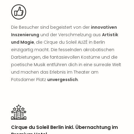
Sch
und
das
Biest
Wie
Die Besucher sind begeistert von der
innovativen
Mari
Inszenierung
und der Verschmelzung aus
Artistik
Ther
und Magie
, die Cirque du Soleil ALIZÉ in Berlin
Sta
einzigartig macht. Die fesselnden akrobatischen
Ente
Darbietungen, die fantasievollen Kostüme und die
Das
poetische Musik entführen dich in eine surreale Welt
Pha
und machen das Erlebnis im Theater am
der
Ope
Potsdamer Platz
unvergesslich
.
Köln
Tan
der
Vam
alle
Ang
Sho
Cirque du Soleil Berlin inkl. Übernachtung im
&