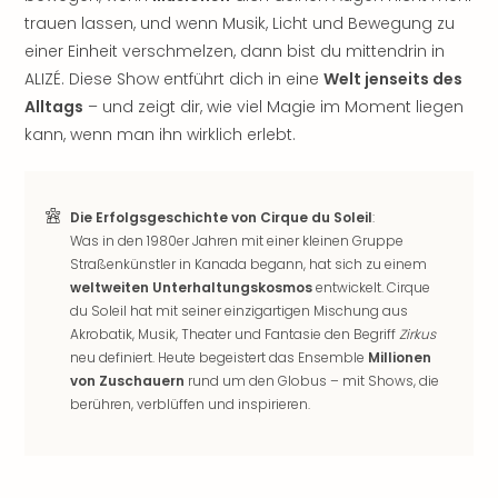
Rou
trauen lassen, und wenn Musik, Licht und Bewegung zu
Das
einer Einheit verschmelzen, dann bist du mittendrin in
Musi
ALIZÉ. Diese Show entführt dich in eine
Welt jenseits des
Köni
Alltags
– und zeigt dir, wie viel Magie im Moment liegen
der
Löw
kann, wenn man ihn wirklich erlebt.
Die
Eisk
Tarz
Die Erfolgsgeschichte von Cirque du Soleil
:
MJ
Was in den 1980er Jahren mit einer kleinen Gruppe
–
Straßenkünstler in Kanada begann, hat sich zu einem
Das
weltweiten Unterhaltungskosmos
entwickelt. Cirque
Mich
du Soleil hat mit seiner einzigartigen Mischung aus
Jac
Akrobatik, Musik, Theater und Fantasie den Begriff
Zirkus
Musi
neu definiert. Heute begeistert das Ensemble
Millionen
Der
von Zuschauern
rund um den Globus – mit Shows, die
Teuf
berühren, verblüffen und inspirieren.
träg
Pra
Die