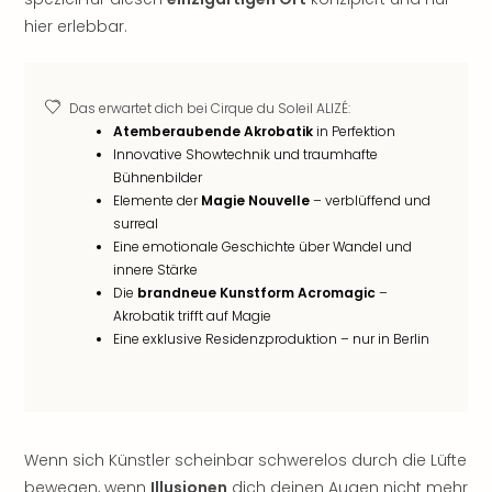
noc
hier erlebbar.
meh
Frei
Frei
Das erwartet dich bei Cirque du Soleil ALIZÉ:
Eur
Atemberaubende Akrobatik
in Perfektion
Frei
Innovative Showtechnik und traumhafte
Deu
Bühnenbilder
Frei
Elemente der
Magie Nouvelle
– verblüffend und
Nied
surreal
Frei
Eine emotionale Geschichte über Wandel und
Öste
innere Stärke
Frei
Die
brandneue Kunstform Acromagic
–
Fran
Akrobatik trifft auf Magie
Musi
Eine exklusive Residenzproduktion – nur in Berlin
&
Sho
Musi
Starl
Expr
Wenn sich Künstler scheinbar schwerelos durch die Lüfte
Moul
bewegen, wenn
Illusionen
dich deinen Augen nicht mehr