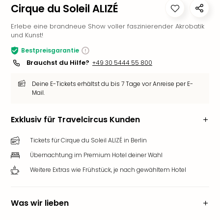
Cirque du Soleil ALIZÉ
Slag
Eftel
Erlebe eine brandneue Show voller faszinierender Akrobatik
LEG
und Kunst!
Deu
Bestpreisgarantie
Parc
Brauchst du Hilfe?
+49 30 5444 55 800
Astér
Rast
Deine E-Tickets erhältst du bis 7 Tage vor Anreise per E-
Lan
Mail.
Baye
Park
Plop
Exklusiv für Travelcircus Kunden
Deu
(eh
Tickets für Cirque du Soleil ALIZÉ in Berlin
Holi
Übernachtung im Premium Hotel deiner Wahl
Park
Weitere Extras wie Frühstück, je nach gewähltem Hotel
Tivol
Kop
Futu
Was wir lieben
Bela
alle