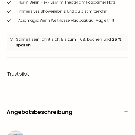
Nur in Berlin – exklusiv im Theater am Potsdamer Platz
Ang
Wass
Immersives Showerlebnis: Und du bist mittendrin
Trop
Acromagic: Wenn Weltklasse Akrobatik auf Magie trifft
Isla
The
Erdi
Schnell sein lohnt sich: Bis zum 11.08. buchen und
25 %
Rula
sparen
.
Bad
Sch
aqu
The
Trustpilot
Sins
alle
Ang
Zoo
&
Safa
Angebotsbeschreibung
Erle
Zoo
Han