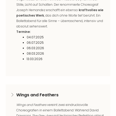
Haa
Stille, Licht auf Schatten. Der renommierte Choreograf
Rot
Joseph Hernandez erschafft ein ebenso
kraftvolles wie
alle
poetisches Werk
, das dich ohne Worte tief berührt. Ein
Ang
Ballettabend für alle Sinne – überraschend, intensiv und
Itali
absolut sehenswert.
Rom
Termine:
04.07.2025
alle
06.07.2025
Ang
06.03.2026
Urla
08.03.2026
Urla
13.03.2026
Urla
in
Itali
Urla
am
See
Wings and Feathers
Urla
am
Wings and Feathers
vereint zwei eindrucksvolle
Gar
Choreografien in einem Ballettabend: Während David
Urla
Dawsons
The Grey Area
mit technischer Perfektion glänzt,