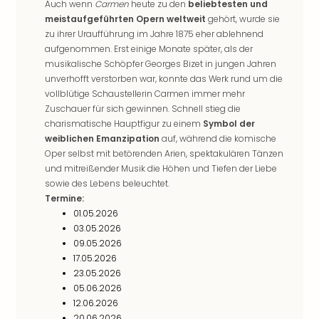
Sch
Auch wenn
Carmen
heute zu den
beliebtesten und
und
meistaufgeführten Opern weltweit
gehört, wurde sie
das
zu ihrer Uraufführung im Jahre 1875 eher ablehnend
Biest
aufgenommen. Erst einige Monate später, als der
Wie
musikalische Schöpfer Georges Bizet in jungen Jahren
Mari
unverhofft verstorben war, konnte das Werk rund um die
vollblütige Schaustellerin Carmen immer mehr
Ther
Zuschauer für sich gewinnen. Schnell stieg die
Sta
charismatische Hauptfigur zu einem
Symbol der
Ente
weiblichen Emanzipation
auf, während die komische
Das
Oper selbst mit betörenden Arien, spektakulären Tänzen
Pha
und mitreißender Musik die Höhen und Tiefen der Liebe
der
sowie des Lebens beleuchtet.
Ope
Termine:
Köln
01.05.2026
Tan
03.05.2026
der
09.05.2026
Vam
17.05.2026
alle
23.05.2026
Ang
05.06.2026
Sho
12.06.2026
&
20.06.2026