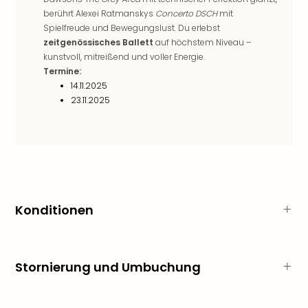
am
berührt Alexei Ratmanskys
Concerto DSCH
mit
Bod
Spielfreude und Bewegungslust. Du erlebst
Urla
zeitgenössisches Ballett
auf höchstem Niveau –
in
kunstvoll, mitreißend und voller Energie.
den
Termine:
Ber
14.11.2025
Urla
23.11.2025
am
Mee
Urla
mit
Hun
Wint
alle
Konditionen
Ang
Reis
Woc
Wan
Stornierung und Umbuchung
The
Fami
Skiu