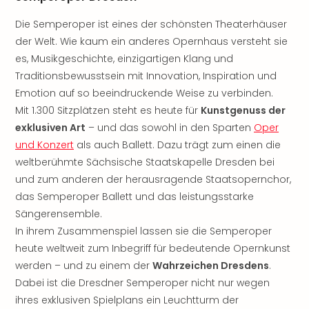
noc
Die Semperoper ist eines der schönsten Theaterhäuser
meh
der Welt. Wie kaum ein anderes Opernhaus versteht sie
Frei
Frei
es, Musikgeschichte, einzigartigen Klang und
Eur
Traditionsbewusstsein mit Innovation, Inspiration und
Frei
Emotion auf so beeindruckende Weise zu verbinden.
Deu
Mit 1.300 Sitzplätzen steht es heute für
Kunstgenuss der
Frei
exklusiven Art
– und das sowohl in den Sparten
Oper
Nied
und Konzert
als auch Ballett. Dazu trägt zum einen die
Frei
weltberühmte Sächsische Staatskapelle Dresden bei
Öste
Frei
und zum anderen der herausragende Staatsopernchor,
Fran
das Semperoper Ballett und das leistungsstarke
Musi
Sängerensemble.
&
In ihrem Zusammenspiel lassen sie die Semperoper
Sho
heute weltweit zum Inbegriff für bedeutende Opernkunst
Musi
werden – und zu einem der
Wahrzeichen Dresdens
.
Starl
Dabei ist die Dresdner Semperoper nicht nur wegen
Expr
ihres exklusiven Spielplans ein Leuchtturm der
Moul