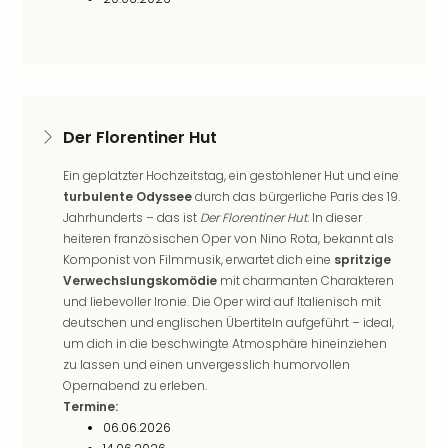
Thea
ABB
Voy
in
Lon
Harr
Der Florentiner Hut
Pott
Thea
Ein geplatzter Hochzeitstag, ein gestohlener Hut und eine
Lon
turbulente Odyssee
durch das bürgerliche Paris des 19.
GOP
Jahrhunderts – das ist
Der Florentiner Hut
. In dieser
Vari
heiteren französischen Oper von Nino Rota, bekannt als
Thea
Komponist von Filmmusik, erwartet dich eine
spritzige
Frie
Verwechslungskomödie
mit charmanten Charakteren
Pala
und liebevoller Ironie. Die Oper wird auf Italienisch mit
Berli
deutschen und englischen Übertiteln aufgeführt – ideal,
um dich in die beschwingte Atmosphäre hineinziehen
Fest
zu lassen und einen unvergesslich humorvollen
Neu
Opernabend zu erleben.
Fest
Termine:
Bad
06.06.2026
Bad