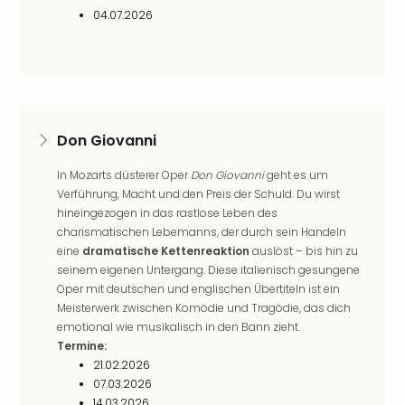
Mer
04.07.2026
Ben
Mus
Stut
Pors
Mus
Auto
Don Giovanni
Wolf
BM
In Mozarts düsterer Oper
Don Giovanni
geht es um
Mus
Verführung, Macht und den Preis der Schuld. Du wirst
in
hineingezogen in das rastlose Leben des
Mün
charismatischen Lebemanns, der durch sein Handeln
Barb
eine
dramatische Kettenreaktion
auslöst – bis hin zu
Mus
seinem eigenen Untergang. Diese italienisch gesungene
Oper mit deutschen und englischen Übertiteln ist ein
Tec
Meisterwerk zwischen Komödie und Tragödie, das dich
Spey
emotional wie musikalisch in den Bann zieht.
alle
Termine:
Ang
21.02.2026
Auss
07.03.2026
Ga
14.03.2026