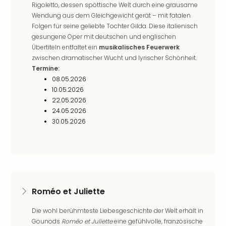
The
Rigoletto, dessen spöttische Welt durch eine grausame
Sins
Wendung aus dem Gleichgewicht gerät – mit fatalen
Bad
Folgen für seine geliebte Tochter Gilda. Diese italienisch
Sch
gesungene Oper mit deutschen und englischen
Tau
Übertiteln entfaltet ein
musikalisches Feuerwerk
The
zwischen dramatischer Wucht und lyrischer Schönheit.
The
Termine:
Eusk
08.05.2026
Caro
10.05.2026
The
22.05.2026
24.05.2026
Aqu
30.05.2026
Prag
Bali
The
The
Bad
Wöri
Rula
Roméo et Juliette
Eur
Die wohl berühmteste Liebesgeschichte der Welt erhält in
Karl
Gounods
Roméo et Juliette
eine gefühlvolle, französische
alle