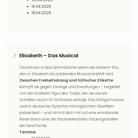
Even
10.04.2026
at
19.04.2026
War
Bros.
Stud
Tour
Lon
–
Elisabeth – Das Musical
The
Mak
Tauche ein in das dramatische Leben der Kaiserin Sisi,
of
das in
Elisabeth
als packendes Musical erzählt wird.
Harr
Zwischen Freiheitsdrang und höfischer Etikette
kämpft sie gegen Zwänge und Erwartungen – begleitet
Pott
von der düsteren Figur des Todes, der sie wie ein
Form
Schatten durch ihr Schicksal verfolgt. Das Erfolgsmusical
1
wird in deutscher Sprache mit englischen Übertiteln
Die
präsentiert – und nimmt dich mit auf eine emotionale
Auss
Reise durch eine der faszinierendsten Frauengestalten
Imme
der Geschichte.
Auss
Termine:
alle