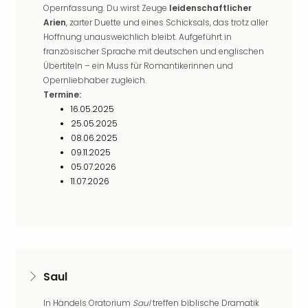
Opernfassung. Du wirst Zeuge
leidenschaftlicher
Ang
Arien
, zarter Duette und eines Schicksals, das trotz aller
Kurz
Hoffnung unausweichlich bleibt. Aufgeführt in
Kurz
französischer Sprache mit deutschen und englischen
Deu
Übertiteln – ein Muss für Romantikerinnen und
Kurz
Opernliebhaber zugleich.
Ost
Termine:
Kurz
16.05.2025
Nor
25.05.2025
Kurz
08.06.2025
Baye
09.11.2025
Kurz
05.07.2026
Harz
11.07.2026
Kurz
Sch
Kurz
Bod
Kurz
Allg
Saul
alle
Ang
In Händels Oratorium
Saul
treffen biblische Dramatik