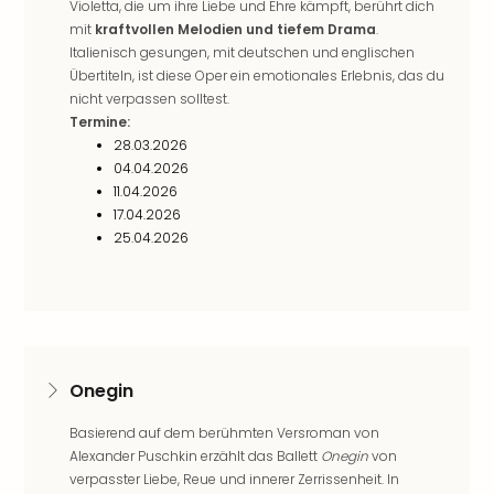
Violetta, die um ihre Liebe und Ehre kämpft, berührt dich
in
mit
kraftvollen Melodien und tiefem Drama
.
Köln
Italienisch gesungen, mit deutschen und englischen
Konz
Übertiteln, ist diese Oper ein emotionales Erlebnis, das du
in
nicht verpassen solltest.
Düss
Termine:
Well
28.03.2026
Well
04.04.2026
Deu
11.04.2026
Allg
17.04.2026
Baye
25.04.2026
Wal
Baye
Bod
Harz
Nor
NRW
Onegin
Ost
Sch
Basierend auf dem berühmten Versroman von
alle
Alexander Puschkin erzählt das Ballett
Onegin
von
Ang
verpasster Liebe, Reue und innerer Zerrissenheit. In