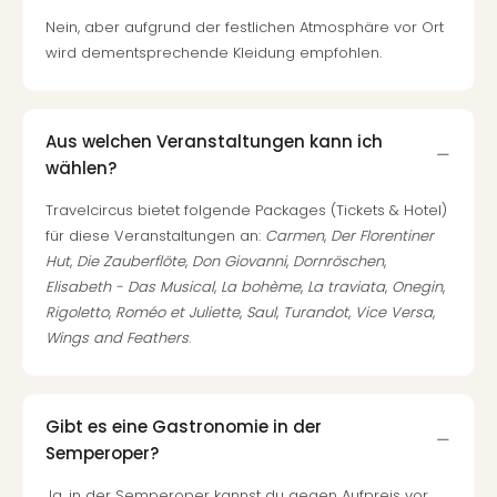
Nein, aber aufgrund der festlichen Atmosphäre vor Ort
wird dementsprechende Kleidung empfohlen.
Aus welchen Veranstaltungen kann ich
wählen?
Travelcircus bietet folgende Packages (Tickets & Hotel)
für diese Veranstaltungen an:
Carmen
,
Der Florentiner
Hut
,
Die Zauberflöte
,
Don Giovanni
,
Dornröschen
,
Elisabeth - Das Musical
,
La bohème
,
La traviata
,
Onegin
,
Rigoletto
,
Roméo et Juliette
,
Saul
,
Turandot
,
Vice Versa
,
Wings and Feathers
.
Gibt es eine Gastronomie in der
Semperoper?
Ja, in der Semperoper kannst du gegen Aufpreis vor