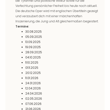
Fest
die Tyrannei und politische Willkür sowie für die
Stör
Verfechtung persönlicher Freiheit bis heute noch aktuell.
Fest
Die deutsche Oper wird mit englischen Übertiteln gezeigt
Mus
und verzaubert dich mit einer märchenhaften
Fuld
Inszenierung, die Jung und Alt gleichermaßen begeistert.
Termine:
Are
30.08.2025
di
05.09.2025
Ver
13.09.2025
alle
19.09.2025
Ang
28.09.2025
Musi
04.10.2025
Musi
11.10.2025
Ham
01.11.2025
alle
20.12.2025
Ang
11.01.2026
Kultu
24.01.2026
&
12.04.2026
Spor
24.04.2026
Mus
02.05.2026
Tec
07.06.2026
Sins
21.06.2026