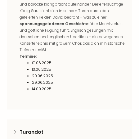
Kurz
und barocke Klangpracht aufeinander. Der eifersüchtige
Eur
König Saul sieht sich in seinem Thron durch den
Kurz
gefeierten Helden David bedroht – was zu einer
Belg
spannungsgeladenen Geschichte
über Machtverlust
Kurz
und göttliche Fügung führt. Englisch gesungen mit
Deu
deutschen und englischen Übertiteln – ein bewegendes
Kurz
Konzerterlebnis mit großem Chor, das dich in historische
Itali
Tiefen mitreißt.
Termine:
Kurz
01.06.2025
Holl
13.06.2025
Kurz
20.06.2025
Öste
29.06.2025
Kurz
14.09.2025
Pole
Kurz
Schw
alle
Ang
Städ
Turandot
Eur