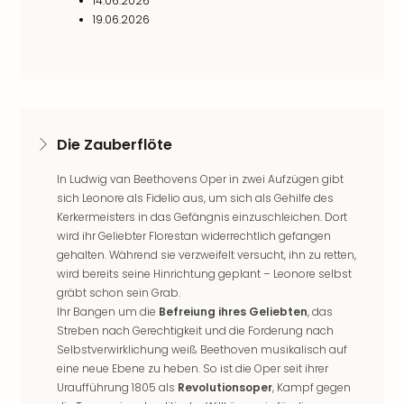
14.06.2026
Qua
19.06.2026
Com
Club
Pret
Wo
alle
Ang
Die Zauberflöte
TV
Sho
In Ludwig van Beethovens Oper in zwei Aufzügen gibt
ZDF
sich Leonore als Fidelio aus, um sich als Gehilfe des
Fern
Kerkermeisters in das Gefängnis einzuschleichen. Dort
in
wird ihr Geliebter Florestan widerrechtlich gefangen
Main
gehalten. Während sie verzweifelt versucht, ihn zu retten,
Stef
wird bereits seine Hinrichtung geplant – Leonore selbst
Raa
gräbt schon sein Grab.
Sho
Ihr Bangen um die
Befreiung ihres Geliebten
, das
alle
Streben nach Gerechtigkeit und die Forderung nach
Ang
Selbstverwirklichung weiß Beethoven musikalisch auf
Fest
eine neue Ebene zu heben. So ist die Oper seit ihrer
Dom
Uraufführung 1805 als
Revolutionsoper
, Kampf gegen