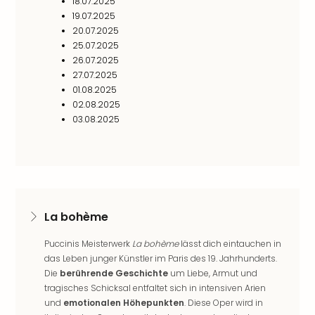
18.07.2025
Ang
19.07.2025
Spor
20.07.2025
Skiu
25.07.2025
in
26.07.2025
Deu
27.07.2025
Skiu
01.08.2025
in
02.08.2025
Öste
03.08.2025
Form
1
Reis
Konz
Konz
Pitbu
La bohème
Karo
G
Puccinis Meisterwerk
La bohème
lässt dich eintauchen in
Back
das Leben junger Künstler im Paris des 19. Jahrhunderts.
Boy
Die
berührende Geschichte
um Liebe, Armut und
Disn
tragisches Schicksal entfaltet sich in intensiven Arien
in
und
emotionalen Höhepunkten
. Diese Oper wird in