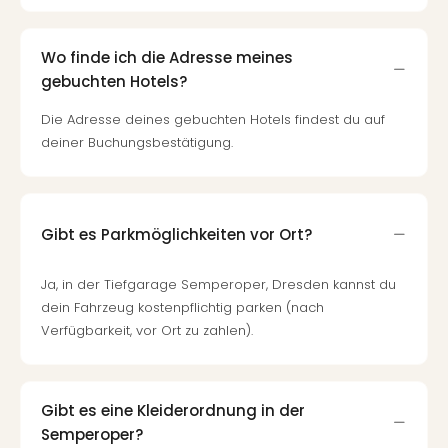
Köni
der
Löw
Wo finde ich die Adresse meines
Musi
gebuchten Hotels?
Guts
Die
Die Adresse deines gebuchten Hotels findest du auf
Eisk
deiner Buchungsbestätigung.
Musi
Guts
Starl
Expr
Gibt es Parkmöglichkeiten vor Ort?
Guts
Moul
Ja, in der Tiefgarage Semperoper, Dresden kannst du
Rou
dein Fahrzeug kostenpflichtig parken (nach
Guts
Verfügbarkeit, vor Ort zu zahlen).
alle
Ang
Gibt es eine Kleiderordnung in der
Semperoper?