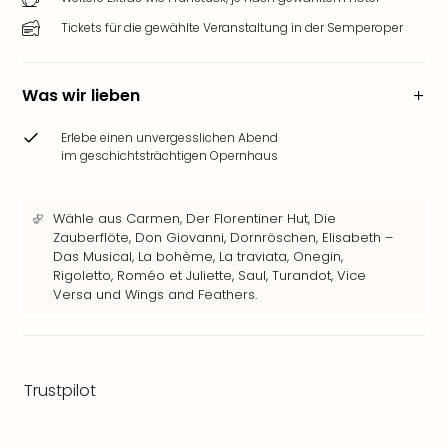
Ang
Tickets für die gewählte Veranstaltung in der Semperoper
Wass
Trop
Isla
Was wir lieben
The
Erdi
Erlebe einen unvergesslichen Abend
Rula
im geschichtsträchtigen Opernhaus
Bad
Sch
aqu
Wähle aus Carmen, Der Florentiner Hut, Die
The
Zauberflöte, Don Giovanni, Dornröschen, Elisabeth –
Sins
Das Musical, La bohème, La traviata, Onegin,
alle
Rigoletto, Roméo et Juliette, Saul, Turandot, Vice
Versa und Wings and Feathers.
Ang
Zoo
&
Safa
Erle
Trustpilot
Zoo
Han