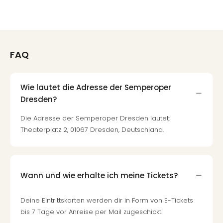
Eur
Park
Guts
Trop
Isla
FAQ
Guts
The
Erdi
Wie lautet die Adresse der Semperoper
Guts
Dresden?
War
Bros.
Die Adresse der Semperoper Dresden lautet:
Stud
Theaterplatz 2, 01067 Dresden, Deutschland.
Tour
Lon
Guts
Sta
Wann und wie erhalte ich meine Tickets?
Musi
&
Deine Eintrittskarten werden dir in Form von E-Tickets
Sho
bis 7 Tage vor Anreise per Mail zugeschickt.
Guts