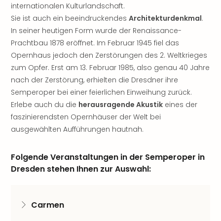
Rou
internationalen Kulturlandschaft.
Das
Sie ist auch ein beeindruckendes
Architekturdenkmal
.
Musi
In seiner heutigen Form wurde der Renaissance-
Köni
Prachtbau 1878 eröffnet. Im Februar 1945 fiel das
der
Opernhaus jedoch den Zerstörungen des 2. Weltkrieges
Löw
zum Opfer. Erst am 13. Februar 1985, also genau 40 Jahre
Die
nach der Zerstörung, erhielten die Dresdner ihre
Eisk
Tarz
Semperoper bei einer feierlichen Einweihung zurück.
MJ
Erlebe auch du die
herausragende Akustik
eines der
–
faszinierendsten Opernhäuser der Welt bei
Das
ausgewählten Aufführungen hautnah.
Mich
Jac
Folgende Veranstaltungen in der Semperoper in
Musi
Der
Dresden stehen Ihnen zur Auswahl:
Teuf
träg
Pra
Carmen
Die