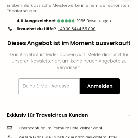
Erleben Sie klassische Meisterwerke in einem der schönsten
Slag
Theaterhäuser
Eftel
LEG
4.6
ausgezeichnet
1956
Bewertungen
Deu
Brauchst du Hilfe?
+49 30 5444 55 800
Parc
Astér
Dieses Angebot ist im Moment ausverkauft
Rast
Lan
Das Angebot ist leider ausverkauft. Melde dich jetzt für
Baye
unseren Newsletter an, um keine neuen Angebote zu
Park
verpassen!
Plop
Deu
Anmelden
(eh
Holi
Park
Tivol
Kop
Exklusiv für Travelcircus Kunden
Futu
Bela
Übernachtung im Premium Hotel deiner Wahl
alle
Weitere Extras wie Frühstück, je nach gewähltem Hotel