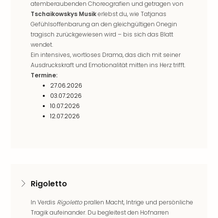
atemberaubenden Choreografien und getragen von
Well
Tschaikowskys Musik
erlebst du, wie Tatjanas
Eur
Gefühlsoffenbarung an den gleichgültigen Onegin
Deu
tragisch zurückgewiesen wird – bis sich das Blatt
Itali
wendet.
Nied
Ein intensives, wortloses Drama, das dich mit seiner
Öste
Ausdruckskraft und Emotionalität mitten ins Herz trifft.
Pole
Termine:
Südt
27.06.2026
Mar
03.07.2026
Karl
10.07.2026
alle
12.07.2026
Ang
The
The
Erdi
Trop
Isla
Rigoletto
The
Bad
In Verdis
Rigoletto
prallen Macht, Intrige und persönliche
Wöri
Tragik aufeinander. Du begleitest den Hofnarren