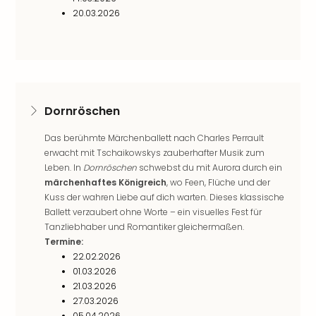
Of
20.03.2026
Thro
Stud
Tour
Swar
Krist
Mini
Dornröschen
Wun
Ham
Das berühmte Märchenballett nach Charles Perrault
War
erwacht mit Tschaikowskys zauberhafter Musik zum
Bros.
Leben. In
Dornröschen
schwebst du mit Aurora durch ein
Stud
märchenhaftes Königreich
, wo Feen, Flüche und der
Tour
Kuss der wahren Liebe auf dich warten. Dieses klassische
Lon
Ballett verzaubert ohne Worte – ein visuelles Fest für
–
Tanzliebhaber und Romantiker gleichermaßen.
The
Termine:
Mak
22.02.2026
of
01.03.2026
Harr
21.03.2026
Pott
27.03.2026
An
05.04.2026