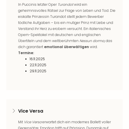
Lon
In Puccinis letzter Oper
Turandot
wird ein
Paris
geheimnisvolles Rätsel zur Frage von Leben und Tod. Die
Brüs
eiskalte Prinzessin Turandot stellt jedem Bewerber
Prag
tödliche Aufgaben – bis ein mutiger Prinz mit Liebe und
Bud
Verstand ihr Herz zu erobern versucht. Ein italienisches
Wie
Opern-Spektakel mit deutschen und englischen
alle
Übertiteln und dem weltberühmten
Nessun dorma
, das
Ang
dich garantiert
emotional überwältigen
wird.
Deu
Termine:
Köln
16.11.2025
Ham
22.11.2025
Berli
29.11.2025
Leip
Dre
Fran
Mün
alle
Ang
Vice Versa
Nied
Ams
Mit
Vice Versa
erwartet dich ein modernes Ballett voller
Den
Gegensätze: Emotion trifft auf Präzision, Dynamik auf