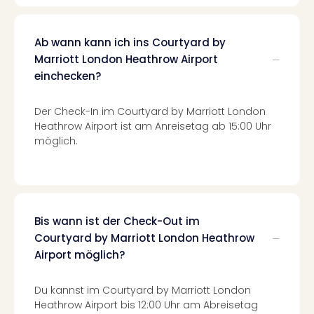
Mer
Ben
Mus
Ab wann kann ich ins Courtyard by
Stut
Marriott London Heathrow Airport
Pors
einchecken?
Mus
Auto
Der Check-In im Courtyard by Marriott London
Wolf
Heathrow Airport ist am Anreisetag ab 15:00 Uhr
BM
möglich.
Mus
in
Mün
Barb
Mus
Bis wann ist der Check-Out im
Tec
Courtyard by Marriott London Heathrow
Spey
Airport möglich?
alle
Ang
Auss
Du kannst im Courtyard by Marriott London
Ga
Heathrow Airport bis 12:00 Uhr am Abreisetag