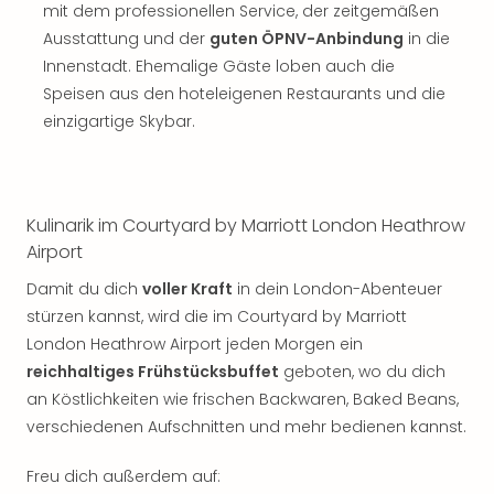
Sch
mit dem professionellen Service, der zeitgemäßen
und
Ausstattung und der
guten ÖPNV-Anbindung
in die
das
Innenstadt. Ehemalige Gäste loben auch die
Biest
Speisen aus den hoteleigenen Restaurants und die
Wie
einzigartige Skybar.
Mari
Ther
Sta
Ente
Das
Kulinarik im Courtyard by Marriott London Heathrow
Pha
Airport
der
Damit du dich
voller Kraft
in dein London-Abenteuer
Ope
stürzen kannst, wird die im Courtyard by Marriott
Köln
Tan
London Heathrow Airport jeden Morgen ein
der
reichhaltiges Frühstücksbuffet
geboten, wo du dich
Vam
an Köstlichkeiten wie frischen Backwaren, Baked Beans,
alle
verschiedenen Aufschnitten und mehr bedienen kannst.
Ang
Sho
Freu dich außerdem auf:
&