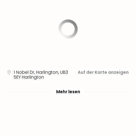
Sere
Park
Allw
Müns
Zoo
Leip
Safa
Beek
Ber
ZOO
Erle
1 Nobel Dr, Harlington
,
UB3
Auf der Karte anzeigen
Gels
5EY
Harlington
Welt
Wal
Mehr lesen
Nau
Aqu
Zool
Gar
Berli
alle
Ang