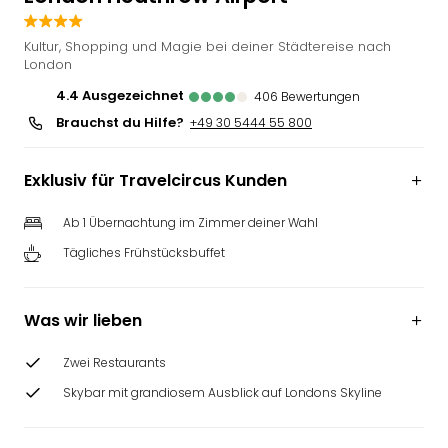
Slag
Eftel
Kultur, Shopping und Magie bei deiner Städtereise nach
LEG
London
Deu
4.4
ausgezeichnet
406
Bewertungen
Parc
Brauchst du Hilfe?
+49 30 5444 55 800
Astér
Rast
Lan
Exklusiv für Travelcircus Kunden
Baye
Park
Ab 1 Übernachtung im Zimmer deiner Wahl
Plop
Tägliches Frühstücksbuffet
Deu
(eh
Holi
Was wir lieben
Park
Tivol
Zwei Restaurants
Kop
Futu
Skybar mit grandiosem Ausblick auf Londons Skyline
Bela
alle