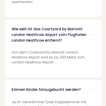
Of
auschecken.
Thro
Stud
Tour
Swar
Krist
Wie weit ist das Courtyard by Marriott
Mini
London Heathrow Airport vom Flughafen
Wun
London Heathrow entfernt?
Ham
War
Von dem Courtyard by Marriott London
Bros.
Heathrow Airport sind es ca. 200 Meter zum
Stud
London Heathrow Airport.
Tour
Lon
–
The
Mak
Können Kinder hinzugebucht werden?
of
Harr
Pott
Ja, im Viererzimmer (zwei Doppelzimmer mit
An