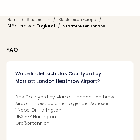
Fest
Stör
Fest
/
/
/
Home
Städtereisen
Städtereisen Europa
Mus
Städtereisen England
/
Städtereisen London
Fuld
Are
di
Ver
FAQ
alle
Ang
Musi
Wo befindet sich das Courtyard by
Musi
Marriott London Heathrow Airport?
Ham
alle
Ang
Das Courtyard by Marriott London Heathrow
Kultu
Airport findest du unter folgender Adresse:
&
1 Nobel Dr, Harlington
UB3 5EY Harlington
Spor
Großbritannien
Mus
Tec
Sins