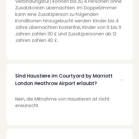
Verbindungstür) können bis zu 4 Personen ohne
Even
Zusatzkosten übernachten. Im Doppelzimmer
at
kann eine Zusatzperson zu folgenden
War
Konditionen hinzugebucht werden: Kinder bis 4
Bros.
Jahre übernachten kostenfrei, Kinder von 5 bis 11
Stud
Jahren zahlen 30 £ und Zusatzpersonen ab 12
Tour
Jahren zahlen 40 £.
Lon
–
The
Mak
of
Sind Haustiere im Courtyard by Marriott
Harr
London Heathrow Airport erlaubt?
Pott
Form
Nein, die Mitnahme von Haustieren ist nicht
1
erwünscht.
Die
Auss
Imme
Auss
alle