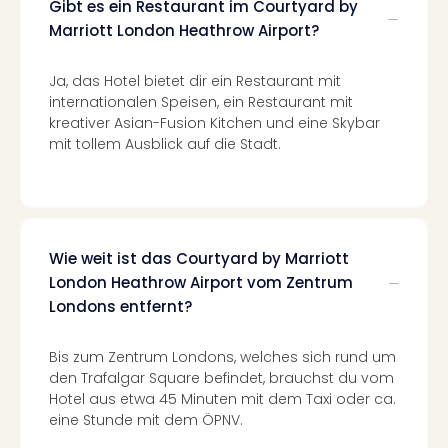
Gibt es ein Restaurant im Courtyard by
Ang
Marriott London Heathrow Airport?
Spor
Skiu
in
Ja, das Hotel bietet dir ein Restaurant mit
Deu
internationalen Speisen, ein Restaurant mit
Skiu
kreativer Asian-Fusion Kitchen und eine Skybar
in
mit tollem Ausblick auf die Stadt.
Öste
Form
1
Reis
Konz
Wie weit ist das Courtyard by Marriott
Konz
London Heathrow Airport vom Zentrum
Pitbu
Londons entfernt?
Karo
G
Bis zum Zentrum Londons, welches sich rund um
Back
den Trafalgar Square befindet, brauchst du vom
Boy
Hotel aus etwa 45 Minuten mit dem Taxi oder ca.
Disn
eine Stunde mit dem ÖPNV.
in