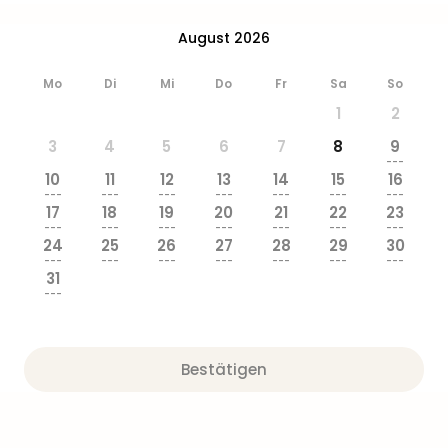
Ang
Wass
August 2026
Trop
Isla
Mo
Di
Mi
Do
Fr
Sa
So
The
1
2
Erdi
Rula
3
4
5
6
7
8
9
---
Bad
10
11
12
13
14
15
16
Sch
---
---
---
---
---
---
---
aqu
17
18
19
20
21
22
23
---
---
---
---
---
---
---
The
24
25
26
27
28
29
30
Sins
---
---
---
---
---
---
---
alle
31
---
Ang
Zoo
&
Safa
Bestätigen
Erle
Zoo
Han