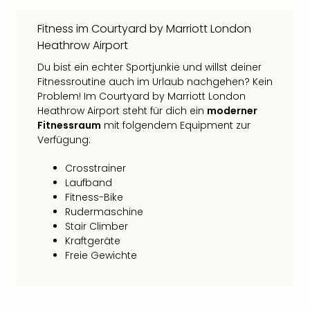
Qua
Com
Fitness im Courtyard by Marriott London
Club
Heathrow Airport
Pret
Wo
Du bist ein echter Sportjunkie und willst deiner
alle
Fitnessroutine auch im Urlaub nachgehen? Kein
Problem! Im Courtyard by Marriott London
Ang
Heathrow Airport steht für dich ein
moderner
TV
Fitnessraum
mit folgendem Equipment zur
Sho
Verfügung:
ZDF
Fern
Crosstrainer
in
Laufband
Main
Fitness-Bike
Stef
Rudermaschine
Raa
Stair Climber
Sho
Kraftgeräte
alle
Freie Gewichte
Ang
Fest
Dom