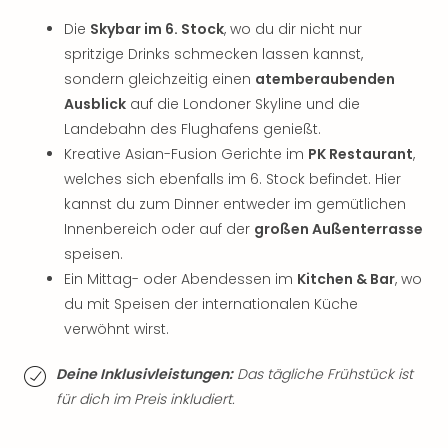
Thea
Die
Skybar im 6. Stock
, wo du dir nicht nur
ABB
spritzige Drinks schmecken lassen kannst,
Voy
sondern gleichzeitig einen
atemberaubenden
in
Lon
Ausblick
auf die Londoner Skyline und die
Harr
Landebahn des Flughafens genießt.
Pott
Kreative Asian-Fusion Gerichte im
PK Restaurant
,
Thea
welches sich ebenfalls im 6. Stock befindet. Hier
Lon
kannst du zum Dinner entweder im gemütlichen
GOP
Innenbereich oder auf der
großen Außenterrasse
Vari
speisen.
Thea
Ein Mittag- oder Abendessen im
Kitchen & Bar
, wo
Frie
Pala
du mit Speisen der internationalen Küche
Berli
verwöhnt wirst.
Fest
Neu
Deine Inklusivleistungen:
Das tägliche Frühstück ist
Fest
für dich im Preis inkludiert.
Bad
Bad