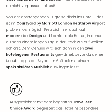
Rou
du nicht verpassen solltest!
Das
Musi
Von der anstrengenden Flugreise direkt ins Hotel – das
Köni
ist im
Courtyard by Marriott London Heathrow Airport
der
problemlos möglich. Freu dich hier auch auf
Löw
Die
modernstes Design
und komfortable Betten, in denen
Eisk
du nach einem langen Tag in der Stadt wie auf Wolken
Tarz
schläfst. Dem Genuss wird sich dann in den
zwei
MJ
hoteleigenen Restaurants
gewidmet, bevor du deinen
–
Urlaubstag in der Skybar im 6. Stock mit einem
Das
spektakulären Ausblick
ausklingen lässt.
Mich
Jac
Musi
Der
Teuf
träg
Pra
Ausgezeichnet mit dem begehrten
Travellers’
Die
Choice Award
begeistert das Hotel insbesondere