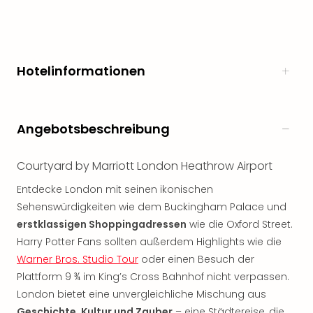
noc
meh
Frei
Frei
Hotelinformationen
Eur
Frei
Deu
Frei
Angebotsbeschreibung
Nied
Frei
Courtyard by Marriott London Heathrow Airport
Öste
Frei
Entdecke London mit seinen ikonischen
Fran
Sehenswürdigkeiten wie dem Buckingham Palace und
Musi
erstklassigen Shoppingadressen
wie die Oxford Street.
&
Harry Potter Fans sollten außerdem Highlights wie die
Sho
Musi
Warner Bros. Studio Tour
oder einen Besuch der
Starl
Plattform 9 ¾ im King’s Cross Bahnhof nicht verpassen.
Expr
London bietet eine unvergleichliche Mischung aus
Moul
Geschichte, Kultur und Zauber
– eine Städtereise, die