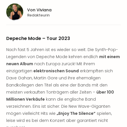
Sere
Park
Von
Viviana
Allw
Redakteurin
Müns
Zoo
Leip
Depeche Mode – Tour 2023
Safa
Beek
Nach fast 5 Jahren ist es wieder so weit: Die Synth-Pop-
Ber
Legenden von Depeche Mode kehren endlich
mit einem
ZOO
Erle
neuen Album
nach Europa zurück! Mit ihrem
Gels
einzigartigen
elektronischen Sound
erkämpften sich
Welt
Dave Gahan, Martin Gore und ihre ehemaligen
Wal
Bandkollegen den Titel als eine der Bands mit den
Nau
meisten verkauften Tonträgern aller Zeiten –
über 100
Aqu
Millionen Verkäufe
kann die englische Band
Zool
verzeichnen. Eins ist sicher: Die New Wave-Giganten
Gar
Berli
mögen vielleicht Hits wie
„Enjoy The Silence”
spielen,
alle
leise wird es bei dem Konzert aber garantiert nicht
Ang