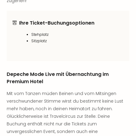
zugehen!
noc
meh
Frei
Ihre Ticket-Buchungsoptionen
Frei
Eur
Stehplatz
Frei
Sitzplatz
Deu
Frei
Nied
Frei
Öste
Depeche Mode Live mit Übernachtung im
Frei
Premium Hotel
Fran
Musi
Mit vom Tanzen müden Beinen und vom Mitsingen
&
verschwundener Stimme wirst du bestimmt keine Lust
Sho
mehr haben, noch in deinen Heimatort zu fahren.
Musi
Glücklicherweise ist Travelcircus zur Stelle: Deine
Starl
Buchung enthält nicht nur die Tickets zum
Expr
unvergesslichen Event, sondern auch eine
Moul