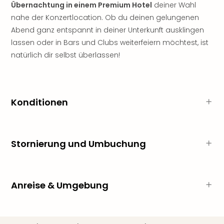
Rou
Übernachtung in einem Premium Hotel
deiner Wahl
Das
nahe der Konzertlocation. Ob du deinen gelungenen
Musi
Abend ganz entspannt in deiner Unterkunft ausklingen
Köni
lassen oder in Bars und Clubs weiterfeiern möchtest, ist
der
natürlich dir selbst überlassen!
Löw
Die
Eisk
Tarz
Konditionen
MJ
–
Das
Mich
Stornierung und Umbuchung
Jac
Musi
Der
Teuf
Anreise & Umgebung
träg
Pra
Die