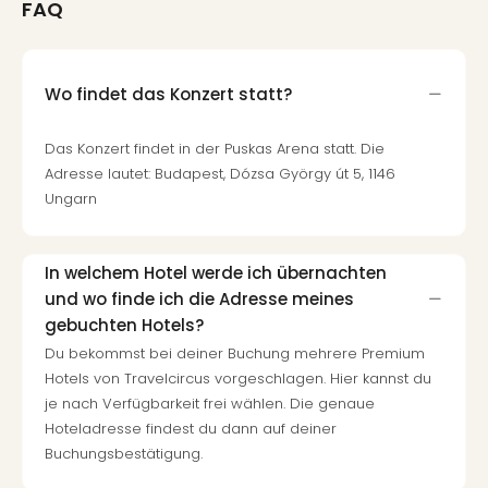
FAQ
Thea
ABB
Voy
in
Wo findet das Konzert statt?
Lon
Harr
Das Konzert findet in der Puskas Arena statt. Die
Pott
Adresse lautet: Budapest, Dózsa György út 5, 1146
Thea
Ungarn
Lon
GOP
Vari
In welchem Hotel werde ich übernachten
Thea
und wo finde ich die Adresse meines
Frie
gebuchten Hotels?
Pala
Berli
Du bekommst bei deiner Buchung mehrere Premium
Fest
Hotels von Travelcircus vorgeschlagen. Hier kannst du
Neu
je nach Verfügbarkeit frei wählen. Die genaue
Fest
Hoteladresse findest du dann auf deiner
Bad
Buchungsbestätigung.
Bad