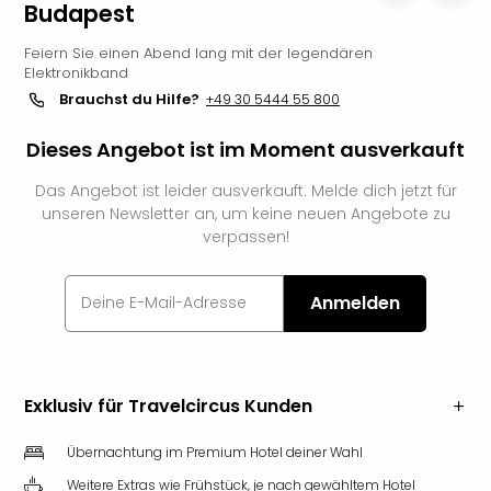
Budapest
Slag
Eftel
Feiern Sie einen Abend lang mit der legendären
LEG
Elektronikband
Deu
Brauchst du Hilfe?
+49 30 5444 55 800
Parc
Astér
Dieses Angebot ist im Moment ausverkauft
Rast
Lan
Das Angebot ist leider ausverkauft. Melde dich jetzt für
unseren Newsletter an, um keine neuen Angebote zu
Baye
verpassen!
Park
Plop
Deu
Anmelden
(eh
Holi
Park
Tivol
Exklusiv für Travelcircus Kunden
Kop
Futu
Übernachtung im Premium Hotel deiner Wahl
Bela
alle
Weitere Extras wie Frühstück, je nach gewähltem Hotel