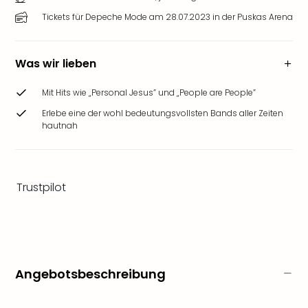
Ang
Tickets für Depeche Mode am 28.07.2023 in der Puskas Arena
Wass
Trop
Isla
Was wir lieben
The
Erdi
Mit Hits wie „Personal Jesus” und „People are People”
Rula
Bad
Erlebe eine der wohl bedeutungsvollsten Bands aller Zeiten
hautnah
Sch
aqu
The
Sins
Trustpilot
alle
Ang
Zoo
&
Safa
Erle
Angebotsbeschreibung
Zoo
Han