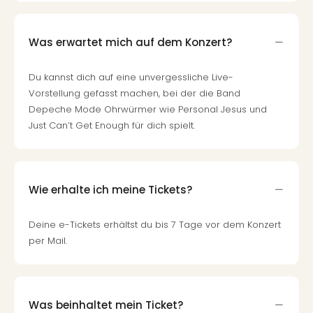
Qua
Com
Club
Was erwartet mich auf dem Konzert?
Pret
Wo
Du kannst dich auf eine unvergessliche Live-
alle
Vorstellung gefasst machen, bei der die Band
Ang
Depeche Mode Ohrwürmer wie Personal Jesus und
TV
Just Can’t Get Enough für dich spielt.
Sho
ZDF
Fern
in
Main
Wie erhalte ich meine Tickets?
Stef
Raa
Deine e-Tickets erhältst du bis 7 Tage vor dem Konzert
Sho
per Mail.
alle
Ang
Fest
Dom
Was beinhaltet mein Ticket?