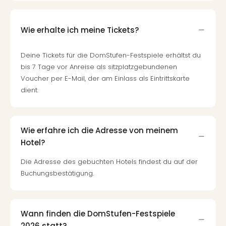
Fest
Stör
Fest
Wie erhalte ich meine Tickets?
Mus
Fuld
Are
Deine Tickets für die DomStufen-Festspiele erhältst du
di
bis 7 Tage vor Anreise als sitzplatzgebundenen
Ver
Voucher per E-Mail, der am Einlass als Eintrittskarte
alle
dient.
Ang
Musi
Musi
Wie erfahre ich die Adresse von meinem
Ham
Hotel?
alle
Ang
Die Adresse des gebuchten Hotels findest du auf der
Kultu
Buchungsbestätigung.
&
Spor
Mus
Tec
Wann finden die DomStufen-Festspiele
Sins
2026 statt?