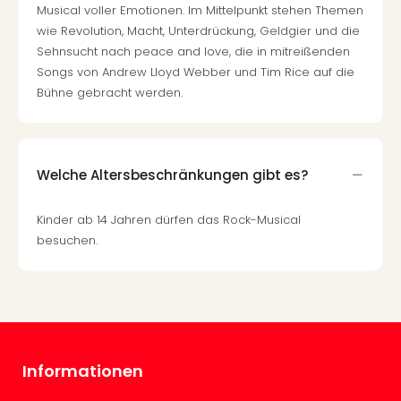
Of
Musical voller Emotionen. Im Mittelpunkt stehen Themen
Thro
wie Revolution, Macht, Unterdrückung, Geldgier und die
Stud
Sehnsucht nach peace and love, die in mitreißenden
Tour
Songs von Andrew Lloyd Webber und Tim Rice auf die
Swar
Bühne gebracht werden.
Krist
Mini
Wun
Ham
Welche Altersbeschränkungen gibt es?
War
Bros.
Kinder ab 14 Jahren dürfen das Rock-Musical
Stud
besuchen.
Tour
Lon
–
The
Mak
of
Harr
Informationen
Pott
An