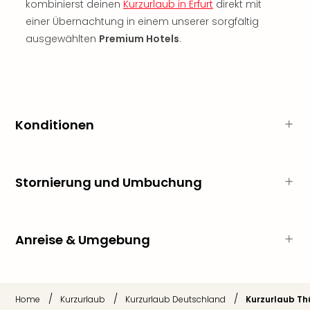
Sch
kombinierst deinen
Kurzurlaub in Erfurt
direkt mit
und
einer Übernachtung in einem unserer sorgfältig
das
ausgewählten
Premium Hotels
.
Biest
Wie
Mari
Ther
Sta
Ente
Konditionen
Das
Pha
der
Stornierung und Umbuchung
Ope
Köln
Tan
der
Anreise & Umgebung
Vam
alle
Ang
Sho
/
/
/
Home
Kurzurlaub
Kurzurlaub Deutschland
Kurzurlaub Th
&