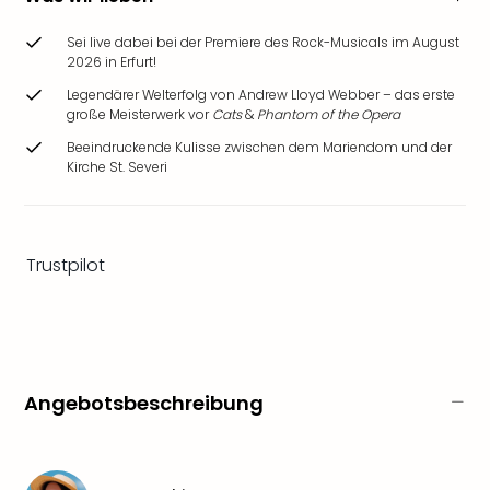
Ang
Wass
Sei live dabei bei der Premiere des Rock-Musicals im August
Trop
2026 in Erfurt!
Isla
Legendärer Welterfolg von Andrew Lloyd Webber – das erste
The
große Meisterwerk vor
Cats
&
Phantom of the Opera
Erdi
Beeindruckende Kulisse zwischen dem Mariendom und der
Rula
Kirche St. Severi
Bad
Sch
aqu
The
Trustpilot
Sins
alle
Ang
Zoo
&
Safa
Angebotsbeschreibung
Erle
Zoo
Han