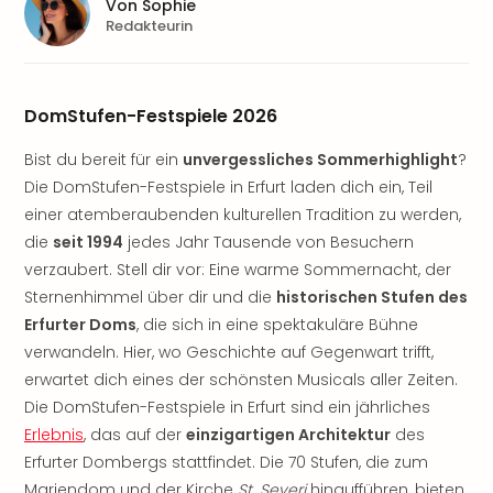
Sere
Von
Sophie
Redakteurin
Park
Allw
Müns
Zoo
DomStufen-Festspiele 2026
Leip
Safa
Bist du bereit für ein
unvergessliches Sommerhighlight
?
Beek
Die DomStufen-Festspiele in Erfurt laden dich ein, Teil
Ber
einer atemberaubenden kulturellen Tradition zu werden,
ZOO
die
seit 1994
jedes Jahr Tausende von Besuchern
Erle
verzaubert. Stell dir vor: Eine warme Sommernacht, der
Gels
Welt
Sternenhimmel über dir und die
historischen Stufen des
Wal
Erfurter Doms
, die sich in eine spektakuläre Bühne
Nau
verwandeln. Hier, wo Geschichte auf Gegenwart trifft,
Aqu
erwartet dich eines der schönsten Musicals aller Zeiten.
Zool
Die DomStufen-Festspiele in Erfurt sind ein jährliches
Gar
Erlebnis
, das auf der
einzigartigen Architektur
des
Berli
Erfurter Dombergs stattfindet. Die 70 Stufen, die zum
alle
Ang
Mariendom und der Kirche
St. Severi
hinaufführen, bieten