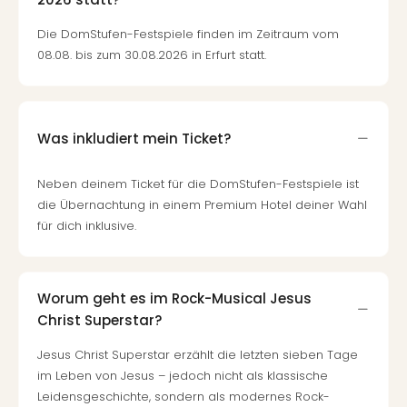
Mer
Ben
Die DomStufen-Festspiele finden im Zeitraum vom
Mus
08.08. bis zum 30.08.2026 in Erfurt statt.
Stut
Pors
Mus
Auto
Was inkludiert mein Ticket?
Wolf
BM
Neben deinem Ticket für die DomStufen-Festspiele ist
Mus
die Übernachtung in einem Premium Hotel deiner Wahl
in
für dich inklusive.
Mün
Barb
Mus
Tec
Worum geht es im Rock-Musical Jesus
Spey
Christ Superstar?
alle
Ang
Jesus Christ Superstar erzählt die letzten sieben Tage
Auss
im Leben von Jesus – jedoch nicht als klassische
Ga
Leidensgeschichte, sondern als modernes Rock-