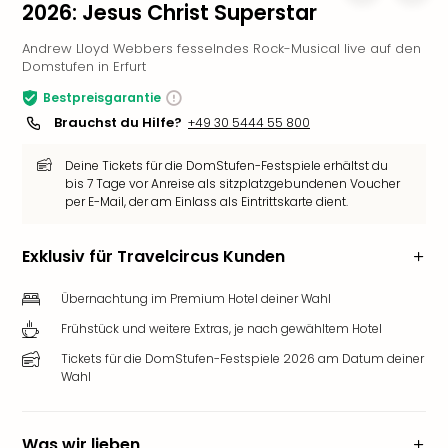
2026: Jesus Christ Superstar
Slag
Eftel
Andrew Lloyd Webbers fesselndes Rock-Musical live auf den
LEG
Domstufen in Erfurt
Deu
Bestpreisgarantie
Parc
Brauchst du Hilfe?
+49 30 5444 55 800
Astér
Rast
Deine Tickets für die DomStufen-Festspiele erhältst du
Lan
bis 7 Tage vor Anreise als sitzplatzgebundenen Voucher
Baye
per E-Mail, der am Einlass als Eintrittskarte dient.
Park
Plop
Exklusiv für Travelcircus Kunden
Deu
(eh
Übernachtung im Premium Hotel deiner Wahl
Holi
Park
Frühstück und weitere Extras, je nach gewähltem Hotel
Tivol
Tickets für die DomStufen-Festspiele 2026 am Datum deiner
Kop
Wahl
Futu
Bela
alle
Was wir lieben