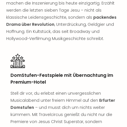
Rou
machen die Inszenierung bis heute einzigartig. Erzählt
Das
werden die letzten sieben Tage Jesu – nicht als
Musi
klassische Leidensgeschichte, sondern als
packendes
Köni
Drama über Revolution
, Unterdrückung, Geldgier und
der
Hoffnung. Ein Kultstück, das seit Broadway und
Löw
Hollywood-Verfilmung Musikgeschichte schreibt.
Die
Eisk
Tarz
MJ
–
Das
DomStufen-Festspiele mit Übernachtung im
Mich
Premium-Hotel
Jac
Musi
Stell dir vor, du erlebst einen unvergesslichen
Der
Musicalabend unter freiem Himmel auf den
Erfurter
Teuf
Domstufen
– und musst dich um nichts weiter
träg
kümmern. Mit Travelcircus genießt du nicht nur die
Pra
Die
Premiere von Jesus Christ Superstar, sondern