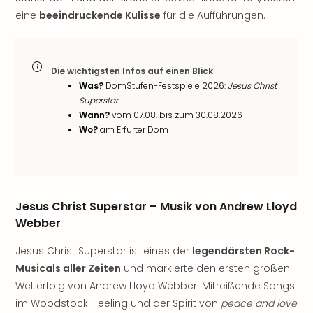
noc
eine
beeindruckende Kulisse
für die Aufführungen.
meh
Frei
Frei
Die wichtigsten Infos auf einen Blick
Eur
Was?
DomStufen-Festspiele 2026:
Jesus Christ
Frei
Superstar
Deu
Wann?
vom 07.08. bis zum 30.08.2026
Frei
Wo?
am Erfurter Dom
Nied
Frei
Öste
Frei
Fran
Jesus Christ Superstar – Musik von Andrew Lloyd
Musi
Webber
&
Sho
Jesus Christ Superstar ist eines der
legendärsten Rock-
Musi
Musicals aller Zeiten
und markierte den ersten großen
Starl
Welterfolg von Andrew Lloyd Webber. Mitreißende Songs
Expr
im Woodstock-Feeling und der Spirit von
peace and love
Moul