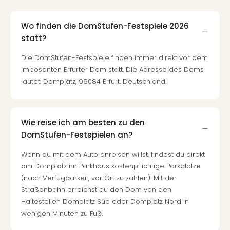
Qua
Com
Wo finden die DomStufen-Festspiele 2026
Club
Pret
statt?
Wo
Die DomStufen-Festspiele finden immer direkt vor dem
alle
imposanten Erfurter Dom statt. Die Adresse des Doms
Ang
lautet: Domplatz, 99084 Erfurt, Deutschland.
TV
Sho
ZDF
Fern
Wie reise ich am besten zu den
in
DomStufen-Festspielen an?
Main
Stef
Wenn du mit dem Auto anreisen willst, findest du direkt
Raa
am Domplatz im Parkhaus kostenpflichtige Parkplätze
Sho
(nach Verfügbarkeit, vor Ort zu zahlen). Mit der
alle
Straßenbahn erreichst du den Dom von den
Ang
Haltestellen Domplatz Süd oder Domplatz Nord in
Fest
wenigen Minuten zu Fuß.
Dom