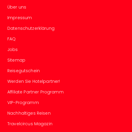
Even
Über uns
at
Impressum
War
Bros.
Datenschutzerklärung
Stud
Tour
FAQ
Lon
Jobs
–
The
Sitemap
Mak
of
Reisegutschein
Harr
Werden Sie Hotelpartner!
Pott
Form
Affiliate Partner Programm
1
VIP-Programm
Die
Auss
Nachhaltiges Reisen
Imme
Auss
Travelcircus Magazin
alle