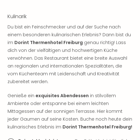
Sch
und
das
Kulinarik
Biest
Du bist ein Feinschmecker und auf der Suche nach
Wie
einem besonderen kulinarischen Erlebnis? Dann bist du
Mari
Ther
im
Dorint Thermenhotel Freiburg
genau richtig! Lass
Sta
dich von der vielfältigen und hochwertigen Küche
Ente
verwöhnen. Das Restaurant bietet eine breite Auswahl
Das
an regionalen und internationalen Spezialitäten, die
Pha
vom Küchenteam mit Leidenschaft und Kreativität
der
zubereitet werden.
Ope
Köln
Genieße ein
exquisites Abendessen
in stilvollem
Tan
Ambiente oder entspanne bei einem leichten
der
Vam
Mittagessen auf der sonnigen Terrasse. Hier kommt
alle
jeder Gaumen auf seine Kosten. Buche noch heute dein
Ang
kulinarisches Erlebnis im
Dorint Thermenhotel Freiburg!
Sho
&