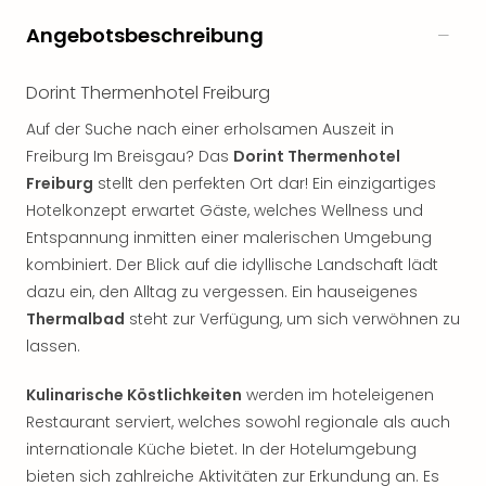
noc
Angebotsbeschreibung
meh
Frei
Frei
Dorint Thermenhotel Freiburg
Eur
Auf der Suche nach einer erholsamen Auszeit in
Frei
Freiburg Im Breisgau? Das
Dorint Thermenhotel
Deu
Freiburg
stellt den perfekten Ort dar! Ein einzigartiges
Frei
Nied
Hotelkonzept erwartet Gäste, welches Wellness und
Frei
Entspannung inmitten einer malerischen Umgebung
Öste
kombiniert. Der Blick auf die idyllische Landschaft lädt
Frei
dazu ein, den Alltag zu vergessen. Ein hauseigenes
Fran
Thermalbad
steht zur Verfügung, um sich verwöhnen zu
Musi
lassen.
&
Sho
Kulinarische Köstlichkeiten
werden im hoteleigenen
Musi
Restaurant serviert, welches sowohl regionale als auch
Starl
Expr
internationale Küche bietet. In der Hotelumgebung
Moul
bieten sich zahlreiche Aktivitäten zur Erkundung an. Es