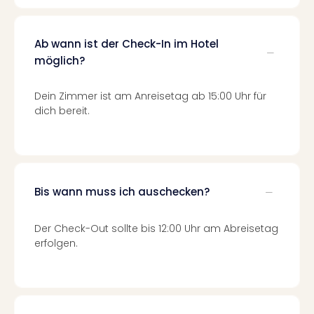
Mer
Ben
Mus
Ab wann ist der Check-In im Hotel
Stut
möglich?
Pors
Mus
Dein Zimmer ist am Anreisetag ab 15:00 Uhr für
Auto
dich bereit.
Wolf
BM
Mus
in
Mün
Bis wann muss ich auschecken?
Barb
Mus
Tec
Der Check-Out sollte bis 12:00 Uhr am Abreisetag
Spey
erfolgen.
alle
Ang
Auss
Ga