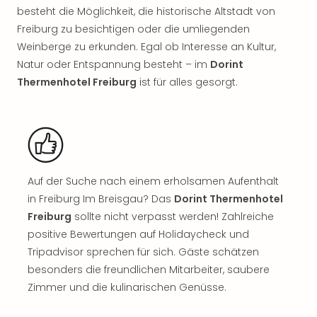
Rou
besteht die Möglichkeit, die historische Altstadt von
Das
Freiburg zu besichtigen oder die umliegenden
Musi
Weinberge zu erkunden. Egal ob Interesse an Kultur,
Köni
Natur oder Entspannung besteht – im
Dorint
der
Thermenhotel Freiburg
ist für alles gesorgt.
Löw
Die
Eisk
Tarz
MJ
–
Das
Auf der Suche nach einem erholsamen Aufenthalt
Mich
in Freiburg Im Breisgau? Das
Dorint Thermenhotel
Jac
Freiburg
sollte nicht verpasst werden! Zahlreiche
Musi
positive Bewertungen auf Holidaycheck und
Der
Tripadvisor sprechen für sich. Gäste schätzen
Teuf
besonders die freundlichen Mitarbeiter, saubere
träg
Pra
Zimmer und die kulinarischen Genüsse.
Die