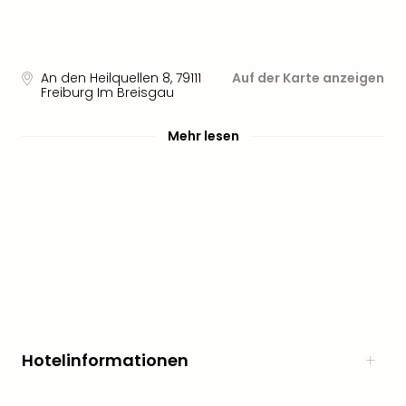
Sere
Park
Allw
Müns
An den Heilquellen 8
,
79111
Auf der Karte anzeigen
Zoo
Freiburg Im Breisgau
Leip
Safa
Mehr lesen
Beek
Ber
ZOO
Erle
Gels
Welt
Wal
Nau
Aqu
Zool
Gar
Hotelinformationen
Berli
alle
Ang