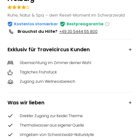
Slag
s
Eftel
Ruhe, Natur & Spa – dein Reset-Moment im Schwarzwald
LEG
Kostenlos stornierbar
Bestpreisgarantie
Deu
Brauchst du Hilfe?
+49 30 5444 55 800
Parc
Astér
Rast
Exklusiv für Travelcircus Kunden
Lan
Baye
Übernachtung im Zimmer deiner Wahl
Park
Tägliches Frühstück
Plop
Deu
Zugang zum Wellnessbereich
(eh
Holi
Was wir lieben
Park
Tivol
Kop
Direkter Zugang zur Keidel Therme
Futu
Thermalwasser aus eigener Quelle
Bela
Umgeben von Schwarzwald-Naturidylle
alle