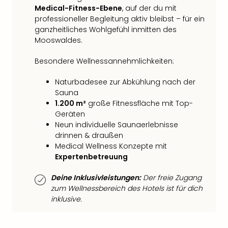
Qua
Medical-Fitness-Ebene
, auf der du mit
Com
professioneller Begleitung aktiv bleibst – für ein
Club
ganzheitliches Wohlgefühl inmitten des
Pret
Mooswaldes.
Wo
alle
Besondere Wellnessannehmlichkeiten:
Ang
Naturbadesee zur Abkühlung nach der
TV
Sauna
Sho
1.200 m²
große Fitnessfläche mit Top-
ZDF
Geräten
Fern
Neun individuelle Saunaerlebnisse
in
drinnen & draußen
Main
Medical Wellness Konzepte mit
Stef
Expertenbetreuung
Raa
Sho
Deine Inklusivleistungen:
Der freie Zugang
alle
zum Wellnessbereich des Hotels ist für dich
Ang
inklusive.
Fest
Dom