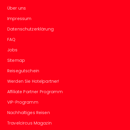
Ang
Über uns
Spor
Skiu
Impressum
in
Deu
Datenschutzerklärung
Skiu
FAQ
in
Öste
Jobs
Form
Sitemap
1
Reis
Reisegutschein
Konz
Konz
Werden Sie Hotelpartner!
Pitbu
Affiliate Partner Programm
Karo
G
VIP-Programm
Back
Boy
Nachhaltiges Reisen
Disn
Travelcircus Magazin
in