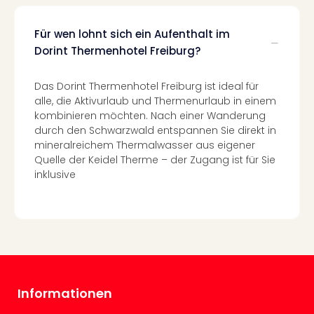
Even
at
Für wen lohnt sich ein Aufenthalt im
War
Dorint Thermenhotel Freiburg?
Bros.
Stud
Das Dorint Thermenhotel Freiburg ist ideal für
Tour
alle, die Aktivurlaub und Thermenurlaub in einem
Lon
kombinieren möchten. Nach einer Wanderung
–
durch den Schwarzwald entspannen Sie direkt in
The
mineralreichem Thermalwasser aus eigener
Mak
Quelle der Keidel Therme – der Zugang ist für Sie
of
inklusive
Harr
Pott
Form
1
Die
Auss
Imme
Auss
Informationen
alle