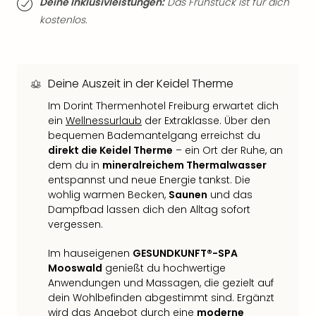
Deine Inklusivleistungen:
Das Frühstück ist für dich
Thea
kostenlos.
ABB
Voy
in
Lon
Deine Auszeit in der Keidel Therme
Harr
Pott
Im Dorint Thermenhotel Freiburg erwartet dich
Thea
ein
Wellnessurlaub
der Extraklasse. Über den
Lon
bequemen Bademantelgang erreichst du
direkt die Keidel Therme
– ein Ort der Ruhe, an
GOP
dem du in
mineralreichem Thermalwasser
Vari
entspannst und neue Energie tankst. Die
Thea
wohlig warmen Becken,
Saunen
und das
Frie
Dampfbad lassen dich den Alltag sofort
Pala
vergessen.
Berli
Fest
Im hauseigenen
GESUNDKUNFT®-SPA
Neu
Mooswald
genießt du hochwertige
Fest
Anwendungen und Massagen, die gezielt auf
Bad
dein Wohlbefinden abgestimmt sind. Ergänzt
Bad
wird das Angebot durch eine
moderne