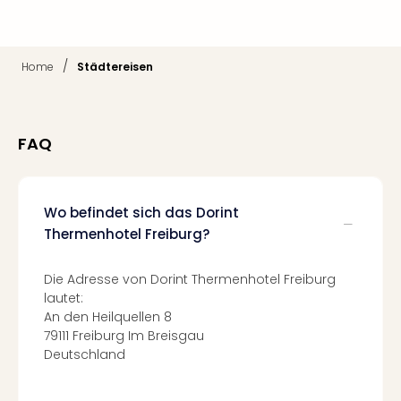
Fest
Stör
Fest
Mus
/
Home
Städtereisen
Fuld
Are
di
Ver
FAQ
alle
Ang
Musi
Wo befindet sich das Dorint
Musi
Thermenhotel Freiburg?
Ham
alle
Ang
Die Adresse von Dorint Thermenhotel Freiburg
Kultu
lautet:
&
An den Heilquellen 8
Spor
79111 Freiburg Im Breisgau
Mus
Deutschland
Tec
Sins