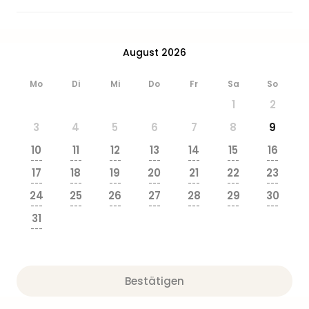
Ang
Wass
Trop
August 2026
Isla
The
Erdi
Mo
Di
Mi
Do
Fr
Sa
So
Rula
1
2
Bad
3
4
5
6
7
8
9
Sch
aqu
10
11
12
13
14
15
16
The
---
---
---
---
---
---
---
17
18
19
20
21
22
23
Sins
---
---
---
---
---
---
---
alle
24
25
26
27
28
29
30
Ang
---
---
---
---
---
---
---
31
Zoo
---
&
Safa
Erle
Bestätigen
Zoo
Han