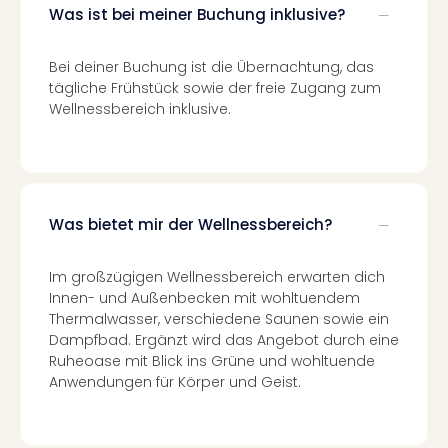
Of
Was ist bei meiner Buchung inklusive?
Thro
Stud
Bei deiner Buchung ist die Übernachtung, das
Tour
tägliche Frühstück sowie der freie Zugang zum
Swar
Wellnessbereich inklusive.
Krist
Mini
Wun
Ham
War
Was bietet mir der Wellnessbereich?
Bros.
Stud
Tour
Im großzügigen Wellnessbereich erwarten dich
Lon
Innen- und Außenbecken mit wohltuendem
–
Thermalwasser, verschiedene Saunen sowie ein
The
Dampfbad. Ergänzt wird das Angebot durch eine
Mak
Ruheoase mit Blick ins Grüne und wohltuende
of
Anwendungen für Körper und Geist.
Harr
Pott
An