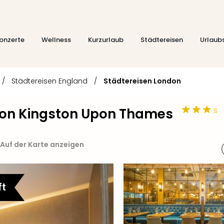
onzerte
Wellness
Kurzurlaub
Städtereisen
Urlaub
/
Städtereisen England
/
Städtereisen London
s
don Kingston Upon Thames
Auf der Karte anzeigen
ft