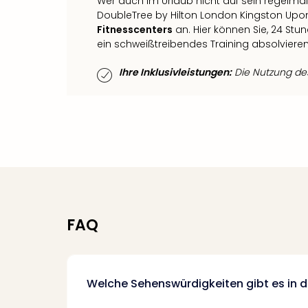
Wer auch im Urlaub nicht auf sein regelm
DoubleTree by Hilton London Kingston Up
Fitnesscenters
an. Hier können Sie, 24 St
ein schweißtreibendes Training absolvieren
Ihre Inklusivleistungen:
Die Nutzung des 
FAQ
Welche Sehenswürdigkeiten gibt es in