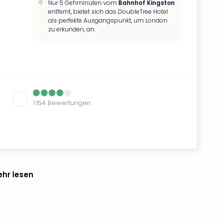
Nur 5 Gehminuten vom
Bahnhof Kingston
entfernt, bietet sich das DoubleTree Hotel
als perfekte Ausgangspunkt, um London
zu erkunden, an.
1.154
Bewertungen
hr lesen