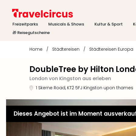
Freizeitparks
Musicals & Shows
Kultur & Sport
K
🎁 Reisegutscheine
Home
/
Städtereisen
/
Städtereisen Europa
DoubleTree by Hilton Lon
London von Kingston aus erleben
1 Skerne Road
,
KT2 5FJ
Kingston upon thames
Dieses Angebot ist im Moment ausverkau