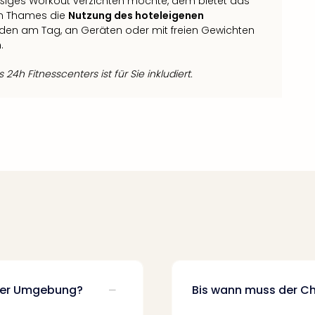
äßiges Workout verzichten möchte, dem bietet das
on Thames die
Nutzung des hoteleigenen
unden am Tag, an Geräten oder mit freien Gewichten
.
24h Fitnesscenters ist für Sie inkludiert.
 der Umgebung?
Bis wann muss der Ch