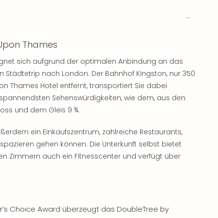
n Upon Thames
gnet sich aufgrund der optimalen Anbindung an das
en Städtetrip nach London. Der Bahnhof Kingston, nur 350
 Thames Hotel entfernt, transportiert Sie dabei
spannendsten Sehenswürdigkeiten, wie dem, aus den
oss und dem Gleis 9 ¾.
ußerdem ein Einkaufszentrum, zahlreiche Restaurants,
spazieren gehen können. Die Unterkunft selbst bietet
ten Zimmern auch ein Fitnesscenter und verfügt über
r’s Choice Award überzeugt das DoubleTree by