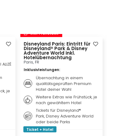
inkl. Frühstück
inkl. Frü
Disneyland Paris: Eintritt für
Movie Par
Disneyland® Park & Disney
Bottrop, DE
Adventure World inkl.
Inklusivleis
Hotelübernachtung
Paris, FR
l ALIZÉ
Übern
Inklusivleistungen
:
Premiu
m
Weiter
Übernachtung in einem
je na
qualitätsgeprüften Premium
Hotel deiner Wahl
ck, je
Tagest
für d
Weitere Extras wie Frühstück, je
nach gewähltem Hotel
Tickets für Disneyland®
Park, Disney Adventure World
oder beide Parks
Ticket + Hotel
Ticket + Ho