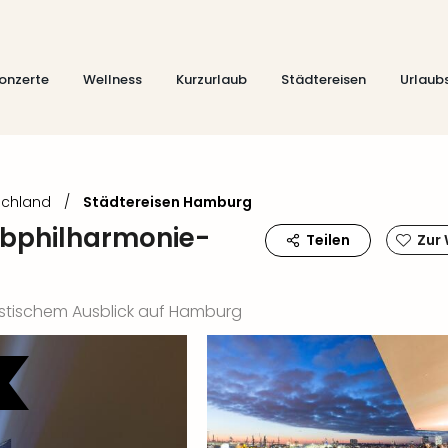
onzerte
Wellness
Kurzurlaub
Städtereisen
Urlaub
schland
/
Städtereisen Hamburg
lbphilharmonie-
Teilen
Zur
astischem Ausblick auf Hamburg