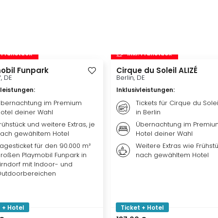
. Frühstück
inkl. Frühstück
obil Funpark
Cirque du Soleil ALIZÉ
f, DE
Berlin, DE
vleistungen
:
Inklusivleistungen
:
bernachtung im Premium
Tickets für Cirque du Solei
otel deiner Wahl
in Berlin
rühstück und weitere Extras, je
Übernachtung im Premiu
ach gewähltem Hotel
Hotel deiner Wahl
agesticket für den 90.000 m²
Weitere Extras wie Frühstü
roßen Playmobil Funpark in
nach gewähltem Hotel
irndorf mit Indoor- und
utdoorbereichen
 + Hotel
Ticket + Hotel