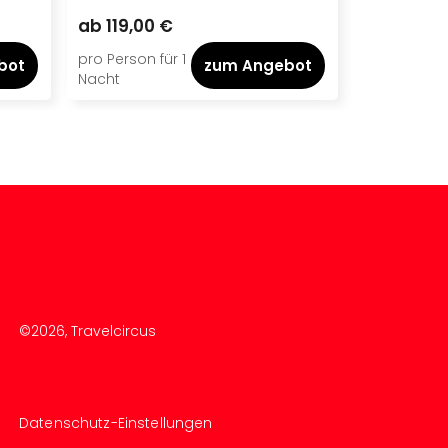
98,00 €
ab
119,00 €
ab
77,00 
pro Person für 1
pro Person f
bot
zum Angebot
Nacht
Nacht
©
2026
, Travelcircus
Datenschutz-Einstellungen