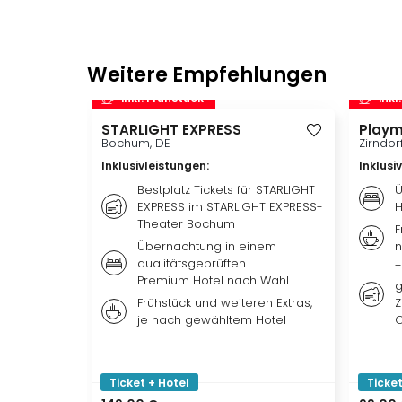
Weitere Empfehlungen
inkl. Frühstück
inkl
STARLIGHT EXPRESS
Playm
Bochum, DE
Zirndor
Inklusivleistungen
:
Inklusi
Bestplatz Tickets für STARLIGHT
Ü
EXPRESS im STARLIGHT EXPRESS-
H
Theater Bochum
F
Übernachtung in einem
n
qualitätsgeprüften
T
Premium Hotel nach Wahl
g
Frühstück und weiteren Extras,
Z
je nach gewähltem Hotel
O
Ticket + Hotel
Ticket