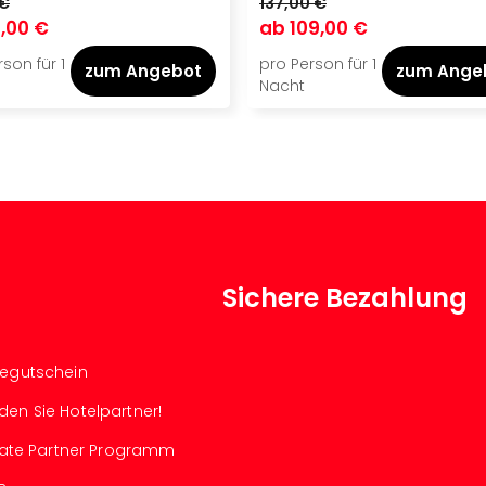
 €
137,00 €
,00 €
ab
109,00 €
son für 1
pro Person für 1
zum Angebot
zum Ange
Nacht
Sichere Bezahlung
segutschein
den Sie Hotelpartner!
iliate Partner Programm