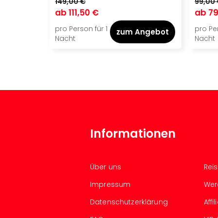
149,00 €
99,00
ab
111,50 €
ab
79
pro Person für 1
pro Per
zum Angebot
Nacht
Nacht
Informationen
Über uns
Rei
Impressum
Wer
Datenschutzerklärung
Aff