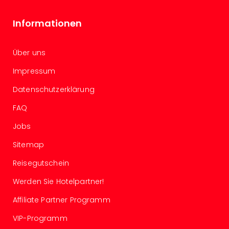
Even
at
Informationen
War
Bros.
Über uns
Stud
Tour
Impressum
Lon
–
Datenschutzerklärung
The
FAQ
Mak
of
Jobs
Harr
Sitemap
Pott
Form
Reisegutschein
1
Die
Werden Sie Hotelpartner!
Auss
Affiliate Partner Programm
Imme
Auss
VIP-Programm
alle