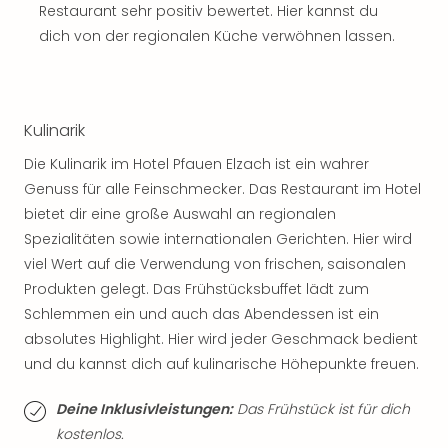
Sch
Restaurant sehr positiv bewertet. Hier kannst du
und
dich von der regionalen Küche verwöhnen lassen.
das
Biest
Wie
Mari
Kulinarik
Ther
Sta
Die Kulinarik im Hotel Pfauen Elzach ist ein wahrer
Ente
Genuss für alle Feinschmecker. Das Restaurant im Hotel
Das
bietet dir eine große Auswahl an regionalen
Pha
Spezialitäten sowie internationalen Gerichten. Hier wird
der
viel Wert auf die Verwendung von frischen, saisonalen
Ope
Köln
Produkten gelegt. Das Frühstücksbuffet lädt zum
Tan
Schlemmen ein und auch das Abendessen ist ein
der
absolutes Highlight. Hier wird jeder Geschmack bedient
Vam
und du kannst dich auf kulinarische Höhepunkte freuen.
alle
Ang
Deine Inklusivleistungen:
Das Frühstück ist für dich
Sho
kostenlos.
&