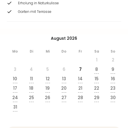
Ang
Erholung in Naturkulisse
Wass
Garten mit Terrasse
Trop
Isla
The
Erdi
August 2026
Rula
Bad
Mo
Di
Mi
Do
Fr
Sa
So
Sch
1
2
aqu
The
3
4
5
6
7
8
9
Sins
---
---
10
11
12
13
14
15
16
alle
---
---
---
---
---
---
---
Ang
17
18
19
20
21
22
23
Zoo
---
---
---
---
---
---
---
24
25
26
27
28
29
30
&
---
---
---
---
---
---
---
Safa
31
Erle
---
Zoo
Han