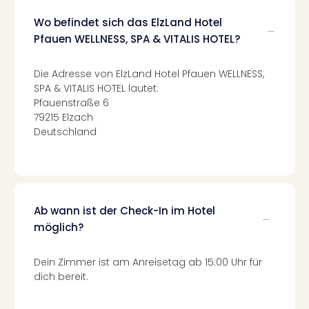
Fest
Stör
Wo befindet sich das ElzLand Hotel
Fest
Pfauen WELLNESS, SPA & VITALIS HOTEL?
Mus
Fuld
Die Adresse von ElzLand Hotel Pfauen WELLNESS,
Are
SPA & VITALIS HOTEL lautet:
di
Pfauenstraße 6
Ver
79215 Elzach
alle
Deutschland
Ang
Musi
Musi
Ham
alle
Ab wann ist der Check-In im Hotel
Ang
möglich?
Kultu
&
Spor
Dein Zimmer ist am Anreisetag ab 15:00 Uhr für
Mus
dich bereit.
Tec
Sins