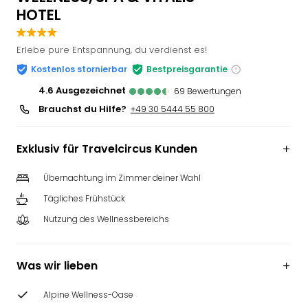
HOTEL
Slag
Eftel
LEG
Erlebe pure Entspannung, du verdienst es!
Deu
Kostenlos stornierbar
Bestpreisgarantie
Parc
Astér
4.6
ausgezeichnet
69
Bewertungen
Rast
Brauchst du Hilfe?
+49 30 5444 55 800
Lan
Baye
Exklusiv für Travelcircus Kunden
Park
Plop
Übernachtung im Zimmer deiner Wahl
Deu
(eh
Tägliches Frühstück
Holi
Nutzung des Wellnessbereichs
Park
Tivol
Kop
Was wir lieben
Futu
Bela
Alpine Wellness-Oase
alle