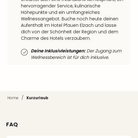
Qua
hervorragender Service, kulinarische
Com
Höhepunkte und ein umfangreiches
Club
Wellnessangebot. Buche noch heute deinen
Pret
Aufenthalt im Hotel Pfauen Elzach und lasse
Wo
dich von der Schönheit der Region und dem
alle
Charme des Hotels verzaubern.
Ang
TV
Deine Inklusivleistungen:
Der Zugang zum
Sho
Wellnessbereich ist für dich inklusive.
ZDF
Fern
in
Main
Stef
Raa
/
Home
Kurzurlaub
Sho
alle
Ang
FAQ
Fest
Dom