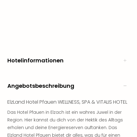
noc
meh
Frei
Frei
Eur
Frei
Deu
Frei
Nied
Hotelinformationen
Frei
Öste
Frei
Angebotsbeschreibung
Fran
Musi
&
ElzLand Hotel Pfauen WELLNESS, SPA & VITALIS HOTEL
Sho
Das Hotel Pfauen in Elzach ist ein wahres Juwel in der
Musi
Starl
Region. Hier kannst du dich von der Hektik des Alltags
Expr
erholen und deine Energiereserven auftanken. Das
Moul
Elzland Hotel Pfauen bietet dir alles, was du für einen