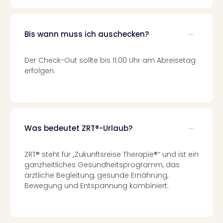
Mer
Ben
Mus
Bis wann muss ich auschecken?
Stut
Pors
Der Check-Out sollte bis 11:00 Uhr am Abreisetag
Mus
erfolgen.
Auto
Wolf
BM
Mus
in
Mün
Was bedeutet ZRT®-Urlaub?
Barb
Mus
ZRT® steht für „Zukunftsreise Therapie®“ und ist ein
Tec
ganzheitliches Gesundheitsprogramm, das
Spey
ärztliche Begleitung, gesunde Ernährung,
alle
Bewegung und Entspannung kombiniert.
Ang
Auss
Ga