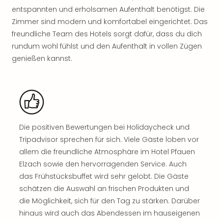
Rou
entspannten und erholsamen Aufenthalt benötigst. Die
Das
Zimmer sind modern und komfortabel eingerichtet. Das
Musi
freundliche Team des Hotels sorgt dafür, dass du dich
Köni
rundum wohl fühlst und den Aufenthalt in vollen Zügen
der
genießen kannst.
Löw
Die
Eisk
Tarz
MJ
–
Das
Die positiven Bewertungen bei Holidaycheck und
Mich
Tripadvisor sprechen für sich. Viele Gäste loben vor
Jac
allem die freundliche Atmosphäre im Hotel Pfauen
Musi
Elzach sowie den hervorragenden Service. Auch
Der
das Frühstücksbuffet wird sehr gelobt. Die Gäste
Teuf
träg
schätzen die Auswahl an frischen Produkten und
Pra
die Möglichkeit, sich für den Tag zu stärken. Darüber
Die
hinaus wird auch das Abendessen im hauseigenen