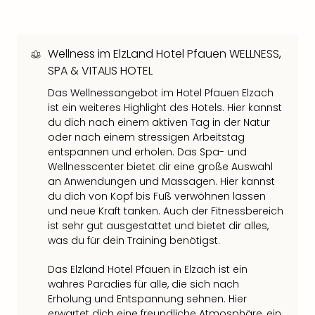
Thea
ABB
Voy
Wellness im ElzLand Hotel Pfauen WELLNESS,
in
SPA & VITALIS HOTEL
Lon
Harr
Das Wellnessangebot im Hotel Pfauen Elzach
Pott
ist ein weiteres Highlight des Hotels. Hier kannst
Thea
du dich nach einem aktiven Tag in der Natur
Lon
oder nach einem stressigen Arbeitstag
GOP
entspannen und erholen. Das Spa- und
Vari
Wellnesscenter bietet dir eine große Auswahl
Thea
an Anwendungen und Massagen. Hier kannst
du dich von Kopf bis Fuß verwöhnen lassen
Frie
und neue Kraft tanken. Auch der Fitnessbereich
Pala
ist sehr gut ausgestattet und bietet dir alles,
Berli
was du für dein Training benötigst.
Fest
Neu
Das Elzland Hotel Pfauen in Elzach ist ein
Fest
wahres Paradies für alle, die sich nach
Bad
Erholung und Entspannung sehnen. Hier
Bad
erwartet dich eine freundliche Atmosphäre, ein