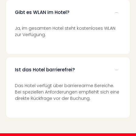
Of
Thro
Gibt es WLAN im Hotel?
Stud
Tour
Ja, im gesamten Hotel steht kostenloses WLAN
Swar
zur Verfügung.
Krist
Mini
Wun
Ham
War
Bros.
Ist das Hotel barrierefrei?
Stud
Tour
Das Hotel verfügt über barrierearme Bereiche.
Lon
Bei speziellen Anforderungen empfiehlt sich eine
–
direkte Rückfrage vor der Buchung.
The
Mak
of
Harr
Pott
An