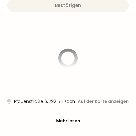
Sere
Bestätigen
Park
Allw
Müns
Zoo
Leip
Safa
Beek
Ber
ZOO
Erle
Gels
Welt
Wal
Nau
Aqu
Pfauenstraße 6
,
79215
Elzach
Auf der Karte anzeigen
Zool
Gar
Mehr lesen
Berli
alle
Ang