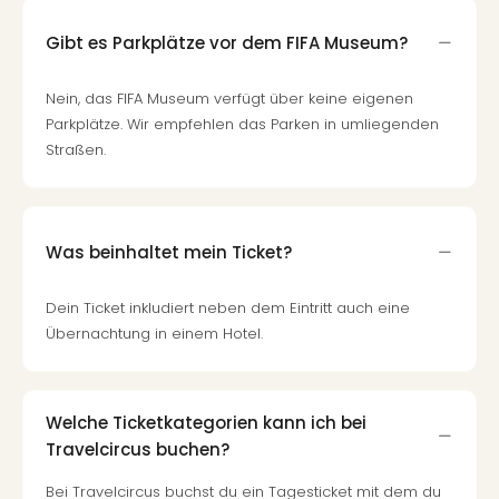
Mer
Ben
Gibt es Parkplätze vor dem FIFA Museum?
Mus
Stut
Nein, das FIFA Museum verfügt über keine eigenen
Pors
Parkplätze. Wir empfehlen das Parken in umliegenden
Mus
Straßen.
Auto
Wolf
BM
Mus
Was beinhaltet mein Ticket?
in
Mün
Dein Ticket inkludiert neben dem Eintritt auch eine
Barb
Mus
Übernachtung in einem Hotel.
Tec
Spey
alle
Welche Ticketkategorien kann ich bei
Ang
Travelcircus buchen?
Auss
Ga
Bei Travelcircus buchst du ein Tagesticket mit dem du