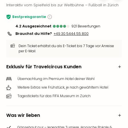
Interaktiv vom Spielfeld bis zur Weltbühne – Fußball in Zürich
Slag
Eftel
Bestpreisgarantie
LEG
Deu
4.2
ausgezeichnet
921
Bewertungen
Parc
Brauchst du Hilfe?
+49 30 5444 55 800
Astér
Rast
Dein Ticket erhältst du als E-Ticket bis 7 Tage vor Anreise
Lan
per E-Mail.
Baye
Park
Exklusiv für Travelcircus Kunden
Plop
Deu
Übernachtung im Premium Hotel deiner Wahl
(eh
Holi
Weitere Extras wie Frühstück, je nach gewähltem Hotel
Park
Tagestickets für das FIFA Museum in Zürich
Tivol
Kop
Futu
Was wir lieben
Bela
alle
Gänsehaut pur – legendäre Turniere, ikonische Pokale &