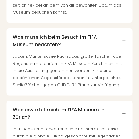
Of
zeitlich flexibel an dem von dir gewählten Datum das
Thro
Museum besuchen kannst.
Stud
Tour
Swar
Krist
Was muss ich beim Besuch im FIFA
Mini
Museum beachten?
Wun
Ham
Jacken, Mäntel sowie Rucksäcke, große Taschen oder
War
Regenschirme dürfen im FIFA Museum Zürich nicht mit
Bros.
in die Ausstellung genommen werden. Für deine
Stud
persönlichen Gegenstände stehen im Untergeschoss
Tour
Schließfächer gegen CHF/EUR 1 Pfand zur Verfügung.
Lon
–
The
Was erwartet mich im FIFA Museum in
Mak
Zürich?
of
Harr
Im FIFA Museum erwartet dich eine interaktive Reise
Pott
durch die globale Fußballgeschichte mit legendären
An