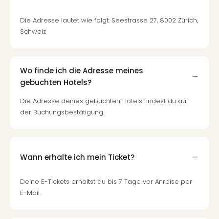
Fest
Stör
Die Adresse lautet wie folgt: Seestrasse 27, 8002 Zürich,
Fest
Schweiz
Mus
Fuld
Are
di
Wo finde ich die Adresse meines
Ver
gebuchten Hotels?
alle
Ang
Die Adresse deines gebuchten Hotels findest du auf
Musi
der Buchungsbestätigung.
Musi
Ham
alle
Ang
Wann erhalte ich mein Ticket?
Kultu
&
Deine E-Tickets erhältst du bis 7 Tage vor Anreise per
Spor
E-Mail.
Mus
Tec
Sins