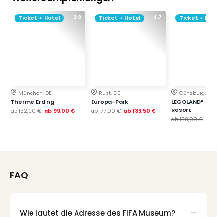
Qua
Com
3.9
4.7
Ticket + Hotel
Ticket + Hotel
Ticket + Hot
Club
Pret
Wo
alle
Ang
TV
Sho
München, DE
Rust, DE
Günzburg, DE
ZDF
Therme Erding
Europa-Park
LEGOLAND® Deu
Fern
Resort
ab
132,00 €
ab
99,00 €
ab
177,00 €
ab
136,50 €
ab
138,00 €
ab
in
Main
Stef
Raa
Sho
FAQ
alle
Ang
Fest
Dom
Wie lautet die Adresse des FIFA Museum?