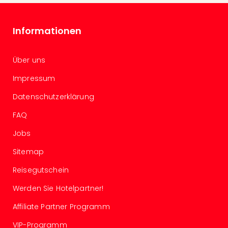
Ang
Spor
Skiu
Informationen
in
Deu
Über uns
Skiu
in
Impressum
Öste
Form
Datenschutzerklärung
1
FAQ
Reis
Konz
Jobs
Konz
Pitbu
Sitemap
Karo
Reisegutschein
G
Back
Werden Sie Hotelpartner!
Boy
Affiliate Partner Programm
Disn
in
VIP-Programm