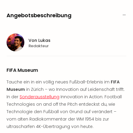
Sere
Park
Allw
Angebotsbeschreibung
Müns
Zoo
Leip
Safa
Von
Lukas
Redakteur
Beek
Ber
ZOO
Erle
FIFA Museum
Gels
Welt
Tauche ein in ein völlig neues Fußball-Erlebnis im
FIFA
Wal
Museum
in Zürich – wo Innovation auf Leidenschaft trifft.
Nau
In der
Sonderausstellung
Innovation in Action: Football
Aqu
Technologies on and off the Pitch entdeckst du, wie
Zool
Technologie den Fußball von Grund auf verändert –
Gar
Berli
vom alten Radiokommentar der WM 1954 bis zur
alle
ultrascharfen 4K-Übertragung von heute.
Ang