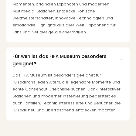
Momenten, originalen Exponaten und modernen
Even
Multimedia-Stationen. Entdecke ikonische
at
Weltmeisterschaften, innovative Technologien und
War
emotionale Highlights aus aller Welt – spannend für
Bros.
Fans und Neugierige gleichermaßen.
Stud
Tour
Lon
–
Für wen ist das FIFA Museum besonders
The
geeignet?
Mak
of
Das FIFA Museum ist besonders geeignet für
Harr
Fußballfans jeden Alters, die legendäre Momente und
Pott
echte Gänsehaut-Erlebnisse suchen. Dank interaktiver
Form
Stationen und moderner Inszenierung begeistert es
1
auch Familien, Technik-Interessierte und Besucher, die
Die
Fußball neu und überraschend entdecken möchten.
Auss
Imme
Auss
alle