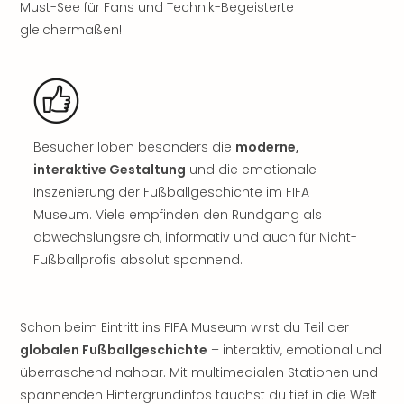
Must-See für Fans und Technik-Begeisterte
Rou
Das
gleichermaßen!
Musi
Köni
der
Löw
Die
Besucher loben besonders die
moderne,
Eisk
Tarz
interaktive Gestaltung
und die emotionale
MJ
Inszenierung der Fußballgeschichte im FIFA
–
Museum. Viele empfinden den Rundgang als
Das
abwechslungsreich, informativ und auch für Nicht-
Mich
Fußballprofis absolut spannend.
Jac
Musi
Der
Teuf
Schon beim Eintritt ins FIFA Museum wirst du Teil der
träg
globalen Fußballgeschichte
– interaktiv, emotional und
Pra
überraschend nahbar. Mit multimedialen Stationen und
Die
spannenden Hintergrundinfos tauchst du tief in die Welt