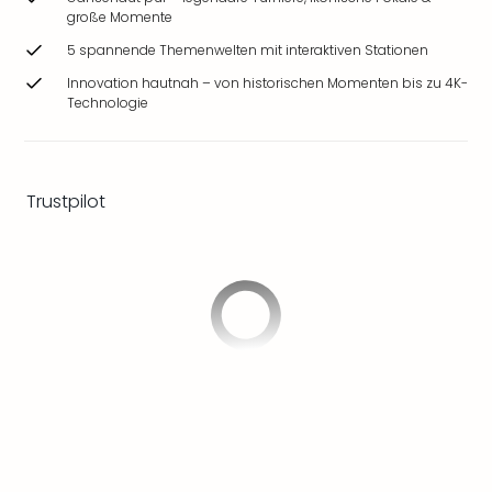
Ang
große Momente
Wass
5 spannende Themenwelten mit interaktiven Stationen
Trop
Innovation hautnah – von historischen Momenten bis zu 4K-
Isla
Technologie
The
Erdi
Rula
Bad
Trustpilot
Sch
aqu
The
Sins
alle
Ang
Zoo
&
Safa
Erle
Zoo
Han