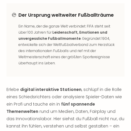
noc
meh
Der Ursprung weltweiter Fußballträume
Frei
Frei
Ein Name, der die ganze Welt verbindet: FIFA steht seit
Eur
über 100 Jahren für
Leidenschaft, Emotionen und
Frei
unvergessliche Fußballmomente
. Gegründet 1904,
Deu
entwickelte sich der Weltfußballverband zum Herzstück
Frei
des internationalen Fußballs und rief mit der
Nied
Weltmeisterschaft eines der größten Sportereignisse
Frei
überhaupt ins Leben.
Öste
Frei
Fran
Musi
Erlebe
digital interaktive Stationen
, schlüpf in die Rolle
&
eines Schiedsrichters oder analysiere Spieler-Daten wie
Sho
ein Profi und tauche ein in
fünf spannende
Musi
Themenwelten
rund um Medien, Daten, Fairplay und
Starl
das Innovationslabor. Hier siehst du Fußball nicht nur, du
Expr
kannst ihn fühlen, verstehen und selbst gestalten – ein
Moul