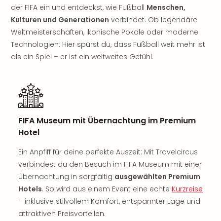
Sch
der FIFA ein und entdeckst, wie Fußball
Menschen,
und
Kulturen und Generationen
verbindet. Ob legendäre
das
Weltmeisterschaften, ikonische Pokale oder moderne
Biest
Wie
Technologien: Hier spürst du, dass Fußball weit mehr ist
Mari
als ein Spiel – er ist ein weltweites Gefühl.
Ther
Sta
Ente
Das
Pha
FIFA Museum mit Übernachtung im Premium
der
Ope
Hotel
Köln
Ein Anpfiff für deine perfekte Auszeit: Mit Travelcircus
Tan
der
verbindest du den Besuch im FIFA Museum mit einer
Vam
Übernachtung in sorgfältig
ausgewählten Premium
alle
Hotels
. So wird aus einem Event eine echte
Kurzreise
Ang
– inklusive stilvollem Komfort, entspannter Lage und
Sho
attraktiven Preisvorteilen.
&