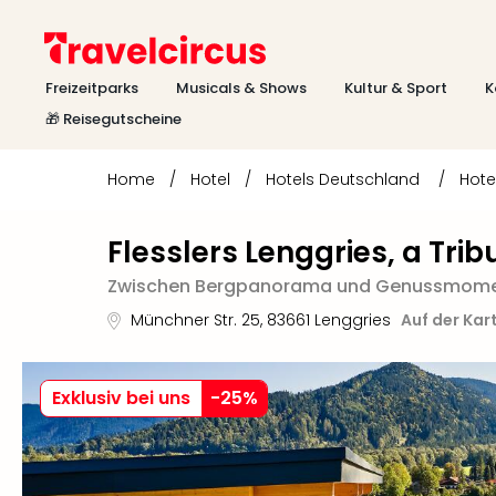
Freizeitparks
Musicals & Shows
Kultur & Sport
K
🎁 Reisegutscheine
Home
/
Hotel
/
Hotels Deutschland
/
Hote
Flesslers Lenggries, a Trib
Zwischen Bergpanorama und Genussmoment
Münchner Str. 25
,
83661
Lenggries
Auf der Kar
Exklusiv bei uns
-
25
%