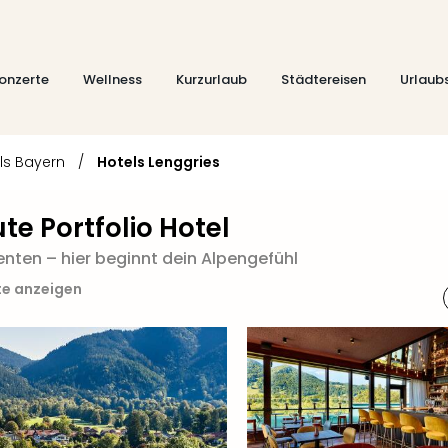
onzerte
Wellness
Kurzurlaub
Städtereisen
Urlaub
ls Bayern
/
Hotels Lenggries
ute Portfolio Hotel
en – hier beginnt dein Alpengefühl
te anzeigen