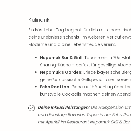
Kulinarik
Ein köstlicher Tag beginnt für dich mit einem fris
deine Erlebnisse schenkt. Im weiteren Verlauf erwar
Moderne und alpine Lebensfreude vereint.
Nepomuk Bar & Grill
: Tauche ein in 70er-Ja
Sharing-Küche – perfekt für gesellige Abe
Nepomuk’s Garden
: Erlebe bayerische B
genieße klassische Grillspezialitäten sowie 
Echo Rooftop
: Gehe auf Höhenflug über Le
kunstvolle Cocktails machen deinen Abend
Deine Inklusivleistungen:
Die Halbpension umf
und dienstags Bavarian Tapas in der Echo Ro
mit Aperitif im Restaurant Nepomuk Grill & Bar.