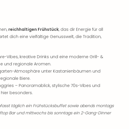
chen,
reichhaltigen Frühstück
, das dir Energie für all
tet dich eine vielfältige Genusswelt, die Tradition,
hre-Vibes, kreative Drinks und eine moderne Grill- &
nde und regionale Aromen.
iergarten-Atmosphäre unter Kastanienbäumen und
regionale Biere.
nggries – Panoramablick, stylische 70s-Vibes und
 hier besonders.
asst täglich ein Frühstücksbuffet sowie abends montags
oftop Bar und mittwochs bis sonntags ein 2-Gang-Dinner