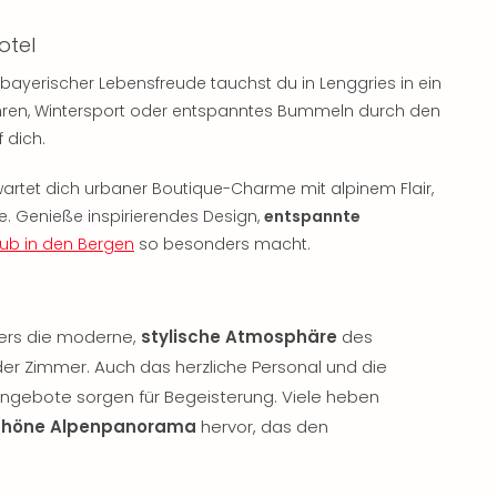
otel
 bayerischer Lebensfreude tauchst du in Lenggries in ein
hren, Wintersport oder entspanntes Bummeln durch den
 dich.
erwartet dich urbaner Boutique-Charme mit alpinem Flair,
. Genieße inspirierendes Design,
entspannte
aub in den Bergen
so besonders macht.
ers die moderne,
stylische Atmosphäre
des
er Zimmer. Auch das herzliche Personal und die
ngebote sorgen für Begeisterung. Viele heben
chöne Alpenpanorama
hervor, das den
.