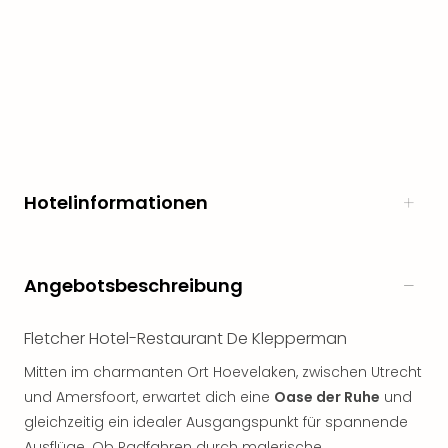
noc
meh
Frei
Frei
Eur
Frei
Deu
Frei
Nied
Hotelinformationen
Frei
Öste
Frei
Fran
Angebotsbeschreibung
Musi
&
Fletcher Hotel-Restaurant De Klepperman
Sho
Musi
Mitten im charmanten Ort Hoevelaken, zwischen Utrecht
Starl
und Amersfoort, erwartet dich eine
Oase der Ruhe
und
Expr
gleichzeitig ein idealer Ausgangspunkt für spannende
Moul
Ausflüge. Ob Radfahren durch malerische