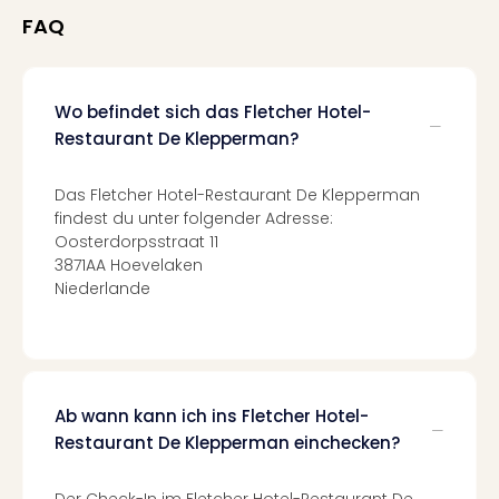
Fest
FAQ
Stör
Fest
Mus
Fuld
Wo befindet sich das Fletcher Hotel-
Are
Restaurant De Klepperman?
di
Ver
Das Fletcher Hotel-Restaurant De Klepperman
alle
findest du unter folgender Adresse:
Ang
Oosterdorpsstraat 11
Musi
3871AA Hoevelaken
Musi
Niederlande
Ham
alle
Ang
Kultu
&
Ab wann kann ich ins Fletcher Hotel-
Spor
Mus
Restaurant De Klepperman einchecken?
Tec
Sins
Der Check-In im Fletcher Hotel-Restaurant De