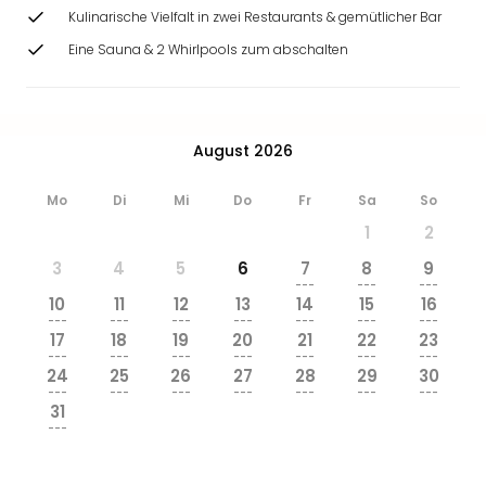
Ang
Kulinarische Vielfalt in zwei Restaurants & gemütlicher Bar
Wass
Eine Sauna & 2 Whirlpools zum abschalten
Trop
Isla
The
Erdi
August 2026
Rula
Bad
Mo
Di
Mi
Do
Fr
Sa
So
Sch
aqu
1
2
The
3
4
5
6
7
8
9
Sins
---
---
---
alle
10
11
12
13
14
15
16
Ang
---
---
---
---
---
---
---
17
18
19
20
21
22
23
Zoo
---
---
---
---
---
---
---
&
24
25
26
27
28
29
30
Safa
---
---
---
---
---
---
---
31
Erle
---
Zoo
Han