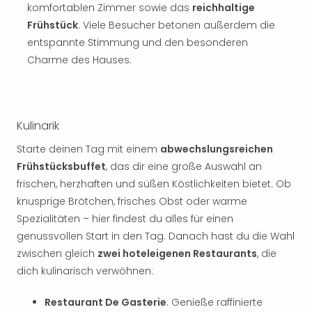
Sch
komfortablen Zimmer sowie das
reichhaltige
und
Frühstück
. Viele Besucher betonen außerdem die
das
entspannte Stimmung und den besonderen
Biest
Charme des Hauses.
Wie
Mari
Ther
Sta
Ente
Kulinarik
Das
Starte deinen Tag mit einem
abwechslungsreichen
Pha
Frühstücksbuffet
, das dir eine große Auswahl an
der
frischen, herzhaften und süßen Köstlichkeiten bietet. Ob
Ope
Köln
knusprige Brötchen, frisches Obst oder warme
Tan
Spezialitäten – hier findest du alles für einen
der
genussvollen Start in den Tag. Danach hast du die Wahl
Vam
zwischen gleich
zwei hoteleigenen Restaurants
, die
alle
dich kulinarisch verwöhnen:
Ang
Sho
Restaurant De Gasterie
: Genieße raffinierte
&