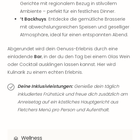
Gerichte mit regionalem Bezug in stilvollem
Thea
Ambiente – perfekt für ein festliches Dinner.
ABB
Voy
’t Backhuys
: Entdecke die gemütliche Brasserie
in
mit abwechslungsreichen Speisen und geselliger
Lon
Atmosphäre, ideal für einen entspannten Abend.
Harr
Pott
Abgerundet wird dein Genuss-Erlebnis durch eine
Thea
einladende
Bar
, in der du den Tag bei einem Glas Wein
Lon
oder Cocktail ausklingen lassen kannst. Hier wird
GOP
Kulinarik zu einem echten Erlebnis.
Vari
Thea
Deine Inklusivleistungen:
Genieße dein täglich
Frie
inkludiertes Frühstück und freue dich zusätzlich am
Pala
Berli
Anreisetag auf ein köstliches Hauptgericht aus
Fest
Fletchers Menü pro Person und Aufenthalt.
Neu
Fest
Bad
Bad
Wellness