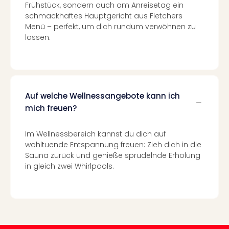
Frühstück, sondern auch am Anreisetag ein
Even
schmackhaftes Hauptgericht aus Fletchers
at
Menü – perfekt, um dich rundum verwöhnen zu
War
lassen.
Bros.
Stud
Tour
Lon
–
Auf welche Wellnessangebote kann ich
The
mich freuen?
Mak
of
Harr
Im Wellnessbereich kannst du dich auf
wohltuende Entspannung freuen: Zieh dich in die
Pott
Sauna zurück und genieße sprudelnde Erholung
Form
in gleich zwei Whirlpools.
1
Die
Auss
Imme
Auss
alle