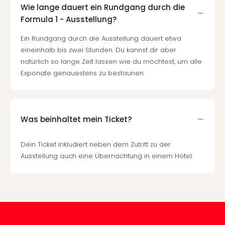
Mer
Wie lange dauert ein Rundgang durch die
Ben
Formula 1 - Ausstellung?
Mus
Ein Rundgang durch die Ausstellung dauert etwa
Stut
eineinhalb bis zwei Stunden. Du kannst dir aber
Pors
natürlich so lange Zeit lassen wie du möchtest, um alle
Mus
Auto
Exponate genauestens zu bestaunen.
Wolf
BM
Mus
in
Was beinhaltet mein Ticket?
Mün
Barb
Dein Ticket inkludiert neben dem Zutritt zu der
Mus
Ausstellung auch eine Übernachtung in einem Hotel.
Tec
Spey
alle
Ang
Auss
Ga