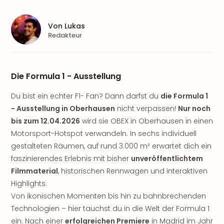
Sere
Park
Allw
Von
Lukas
Müns
Redakteur
Zoo
Leip
Safa
Die Formula 1 - Ausstellung
Beek
Ber
Du bist ein echter F1- Fan? Dann darfst du
die Formula 1
ZOO
- Ausstellung in Oberhausen
nicht verpassen!
Nur noch
Erle
bis zum 12.04.2026
wird sie OBEX in Oberhausen in einen
Gels
Motorsport-Hotspot verwandeln. In sechs individuell
Welt
Wal
gestalteten Räumen, auf rund 3.000 m² erwartet dich ein
Nau
faszinierendes Erlebnis mit bisher
unveröffentlichtem
Aqu
Filmmaterial
, historischen Rennwagen und interaktiven
Zool
Highlights.
Gar
Von ikonischen Momenten bis hin zu bahnbrechenden
Berli
Technologien – hier tauchst du in die Welt der Formula 1
alle
ein. Nach einer
erfolgreichen Premiere
in Madrid im Jahr
Ang