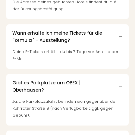
Fest
Die Adresse deines gebuchten Hotels findest du auf
Stör
der Buchungsbestätigung.
Fest
Mus
Fuld
Are
Wann erhalte ich meine Tickets für die
di
Formula 1 - Ausstellung?
Ver
Deine E-Tickets erhältst du bis 7 Tage vor Anreise per
alle
E-Mail.
Ang
Musi
Musi
Ham
Gibt es Parkplätze am OBEX |
alle
Oberhausen?
Ang
Kultu
Ja, die Parkplatzzufahrt befinden sich gegenüber der
&
Ruhrroter Straße 9 (nach Verfügbarkeit, ggf. gegen
Spor
Gebühr).
Mus
Tec
Sins