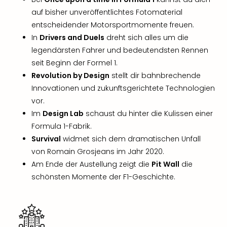
Rou
auf bisher unveröffentlichtes Fotomaterial
Das
entscheidender Motorsportmomente freuen.
Musi
In
Drivers and Duels
dreht sich alles um die
Köni
der
legendärsten Fahrer und bedeutendsten Rennen
Löw
seit Beginn der Formel 1.
Die
Revolution by Design
stellt dir bahnbrechende
Eisk
Innovationen und zukunftsgerichtete Technologien
Tarz
vor.
MJ
Im
Design Lab
schaust du hinter die Kulissen einer
–
Formula 1-Fabrik.
Das
Mich
Survival
widmet sich dem dramatischen Unfall
Jac
von Romain Grosjeans im Jahr 2020.
Musi
Am Ende der Austellung zeigt die
Pit Wall
die
Der
schönsten Momente der F1-Geschichte.
Teuf
träg
Pra
Die