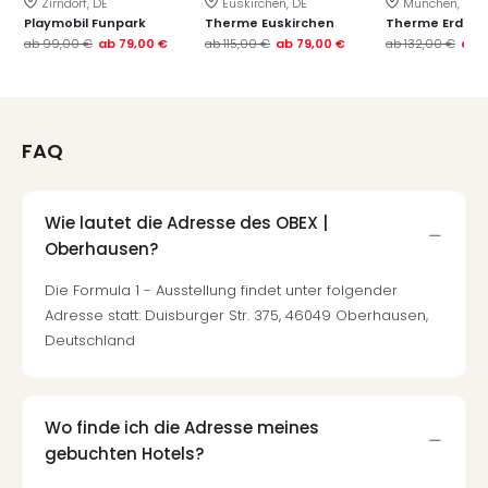
Zirndorf, DE
Euskirchen, DE
München, DE
Qua
Playmobil Funpark
Therme Euskirchen
Therme Erding
Com
ab
99,00 €
ab
79,00 €
ab
115,00 €
ab
79,00 €
ab
132,00 €
ab
Club
Pret
Wo
alle
FAQ
Ang
TV
Sho
Wie lautet die Adresse des OBEX |
ZDF
Fern
Oberhausen?
in
Die Formula 1 - Ausstellung findet unter folgender
Main
Adresse statt: Duisburger Str. 375, 46049 Oberhausen,
Stef
Deutschland
Raa
Sho
alle
Ang
Wo finde ich die Adresse meines
Fest
gebuchten Hotels?
Dom