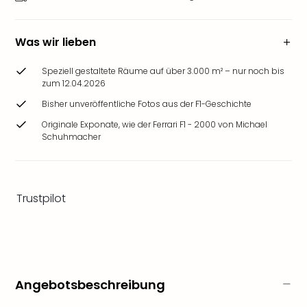
Ang
Wass
Trop
Was wir lieben
Isla
The
Speziell gestaltete Räume auf über 3.000 m² – nur noch bis
Erdi
zum 12.04.2026
Rula
Bisher unveröffentliche Fotos aus der F1-Geschichte
Bad
Originale Exponate, wie der Ferrari F1 - 2000 von Michael
Sch
Schuhmacher
aqu
The
Sins
alle
Trustpilot
Ang
Zoo
&
Safa
Erle
Zoo
Angebotsbeschreibung
Han