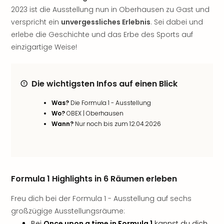
noc
2023 ist die Ausstellung nun in Oberhausen zu Gast und
meh
verspricht ein
unvergessliches Erlebnis
. Sei dabei und
Frei
erlebe die Geschichte und das Erbe des Sports auf
Frei
einzigartige Weise!
Eur
Frei
Deu
Die wichtigsten Infos auf einen Blick
Frei
Nied
Was?
Die Formula 1 - Ausstellung
Frei
Wo?
OBEX | Oberhausen
Öste
Wann?
Nur noch bis zum 12.04.2026
Frei
Fran
Musi
&
Sho
Formula 1 Highlights in 6 Räumen erleben
Musi
Starl
Freu dich bei der Formula 1 - Ausstellung auf sechs
Expr
großzügige Ausstellungsräume:
Moul
Bei
Once upon a time in Formula 1
kannst du dich