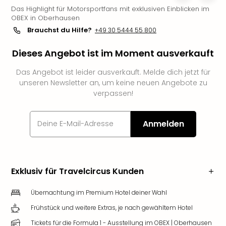
Das Highlight für Motorsportfans mit exklusiven Einblicken im
Slag
OBEX in Oberhausen
Eftel
Brauchst du Hilfe?
+49 30 5444 55 800
LEG
Deu
Dieses Angebot ist im Moment ausverkauft
Parc
Astér
Das Angebot ist leider ausverkauft. Melde dich jetzt für
Rast
unseren Newsletter an, um keine neuen Angebote zu
Lan
verpassen!
Baye
Park
Plop
Anmelden
Deu
(eh
Holi
Park
Exklusiv für Travelcircus Kunden
Tivol
Kop
Übernachtung im Premium Hotel deiner Wahl
Futu
Frühstück und weitere Extras, je nach gewähltem Hotel
Bela
alle
Tickets für die Formula 1 - Ausstellung im OBEX | Oberhausen