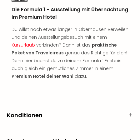
Sch
und
Die Formula 1 - Ausstellung mit Übernachtung
das
im Premium Hotel
Biest
Wie
Du willst noch etwas länger in Oberhausen verweilen
Mari
und deinen Ausstellungsbesuch mit einem
Ther
Kurzurlaub
verbinden? Dann ist das
praktische
Sta
Paket von Travelcircus
genau das Richtige für dich!
Ente
Denn hier buchst du zu deinem Formula 1 Erlebnis
Das
auch gleich ein gemütliches Zimmer in einem
Pha
der
Premium Hotel deiner Wahl
dazu.
Ope
Köln
Tan
der
Vam
Konditionen
alle
Ang
Sho
&