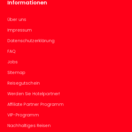
Of
Informationen
Thro
Stud
Über uns
Tour
Swar
Impressum
Krist
Mini
Datenschutzerklärung
Wun
FAQ
Ham
War
Jobs
Bros.
Sitemap
Stud
Tour
Reisegutschein
Lon
–
Werden Sie Hotelpartner!
The
Affiliate Partner Programm
Mak
of
VIP-Programm
Harr
Pott
Nachhaltiges Reisen
An