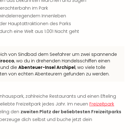
onen aus bekannten Märchen und Sagen
serachterbahn im Park
schwindelerregendem Innenleben
 der Hauptattraktionen des Parks
 durch eine Welt aus 1.001 Nacht geht
eich von Sindbad dem Seefahrer um zwei spannende
irocco
, wo du in drehenden Handelsschiffen einen
 und die
Abenteuer-Insel Archipel
, wo viele tolle
arten von echten Abenteurern gefunden zu werden.
nhauspark, zahlreiche Restaurants und einen Efteling
eliebte Freizeitpark jedes Jahr. Im neuen
Freizeitpark
teling den
zweiten Platz der beliebtesten Freizeitparks
berzeuge dich selbst und buche jetzt dein