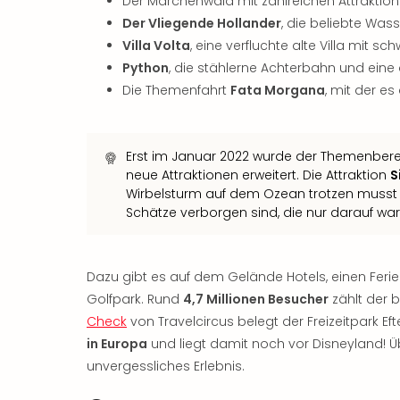
Der Märchenwald mit zahlreichen Attrakti
Der Vliegende Hollander
, die beliebte Was
Villa Volta
, eine verfluchte alte Villa mit 
Python
, die stählerne Achterbahn und eine
Die Themenfahrt
Fata Morgana
, mit der es
Erst im Januar 2022 wurde der Themenber
neue Attraktionen erweitert. Die Attraktion
S
Wirbelsturm auf dem Ozean trotzen musst
Schätze verborgen sind, die nur darauf w
Dazu gibt es auf dem Gelände Hotels, einen Ferie
Golfpark. Rund
4,7 Millionen Besucher
zählt der b
Check
von Travelcircus belegt der Freizeitpark Ef
in Europa
und liegt damit noch vor Disneyland! Ü
unvergessliches Erlebnis.