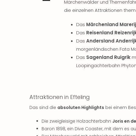
Märchenwälder und Themenfahrten.
die einzelnen Attraktionen them
Das
Märchenland Mareri
Das
Reisenland Reizenrij
Das
Andersland Anderrij
morgenländischen Fata M
Das
Sagenland Ruigrik
mi
Loopingachterbahn Phyton
Attraktionen in Efteling
Das sind die
absoluten Highlights
bei einem Besu
Die zweigleisige Holzachterbahn
Joris en d
Baron 1898, ein Dive Coaster, mit dem es aus 