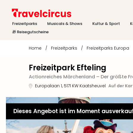
Freizeitparks
Musicals & Shows
Kultur & Sport
K
🎁 Reisegutscheine
Home
/
Freizeitparks
/
Freizeitparks Europa
Freizeitpark Efteling
Actionreiches Märchenland – Der größte Fr
Europalaan 1
,
5171 KW
Kaatsheuvel
Auf der Ka
Dieses Angebot ist im Moment ausverkau