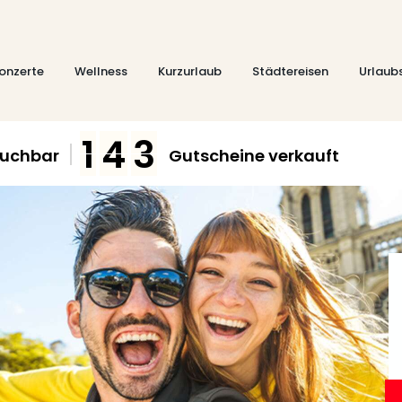
onzerte
Wellness
Kurzurlaub
Städtereisen
Urlaub
1
4
3
buchbar
Gutscheine verkauft