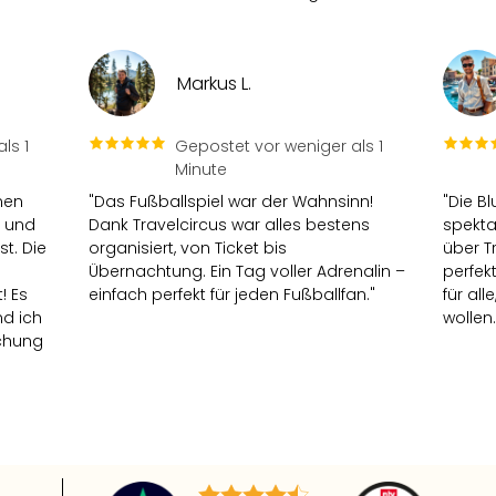
Markus L.
ls 1
Gepostet vor weniger als 1
Minute
nen
"Das Fußballspiel war der Wahnsinn!
"Die B
 und
Dank Travelcircus war alles bestens
spekta
st. Die
organisiert, von Ticket bis
über T
Übernachtung. Ein Tag voller Adrenalin –
perfek
! Es
einfach perfekt für jeden Fußballfan."
für al
nd ich
wollen.
uchung