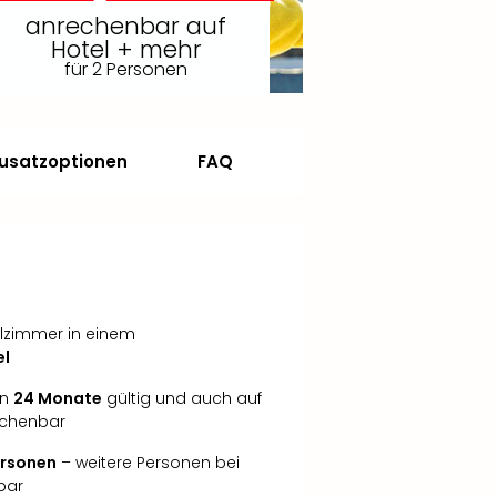
anrechenbar auf
Hotel + mehr
für 2 Personen
usatzoptionen
FAQ
lzimmer in einem
el
in
24 Monate
gültig und auch auf
echenbar
Personen
– weitere Personen bei
bar