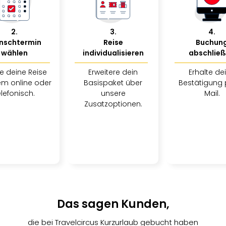
2
.
3
.
4
.
nschtermin
Reise
Buchun
wählen
individualisieren
abschlie
e deine Reise
Erweitere dein
Erhalte de
m online oder
Basispaket über
Bestätigung 
elefonisch.
unsere
Mail.
Zusatzoptionen.
Das sagen Kunden,
die bei Travelcircus Kurzurlaub gebucht haben