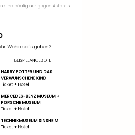
 sind häufig nur gegen Aufpreis
D
hr. Wohin soll's gehen?
BEISPIELANGEBOTE
HARRY POTTER UND DAS
DISNEYLAND PARIS
VERWUNSCHENE KIND
Ticket + Hotel
Ticket + Hotel
DISNEYS DER KÖNIG 
MERCEDES-BENZ MUSEUM +
Ticket + Hotel
PORSCHE MUSEUM
Ticket + Hotel
TECHNIKMUSEUM SINSHEIM
Ticket + Hotel