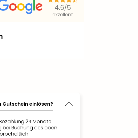
4.6
/5
exzellent
n
n Gutschein einlösen?
h Bezahlung 24 Monate
ig bei Buchung des oben
orbehaltlich