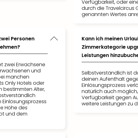
Verfügbarkeit, oder ein
durch die Travelcircus
genannten Wertes anr
 zwei Personen
Kann ich meinen Urlau
tnehmen?
Zimmerkategorie upgr
Leistungen hinzubuch
et zwei Erwachsene
 Erwachsenen und
Selbstverständlich ist 
 bei manchen
deinen Aufenthalt gege
ts Only Hotels oder
Einlösungsprozess verlä
m bestimmten Alter,
natürlich auch möglich
lbstverständlich
Verfügbarkeit gegen A
m Einlösungsprozess
weitere Leistungen zu
ie Höhe des
ot und dem