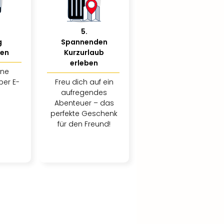
5
.
g
Spannenden
ßen
Kurzurlaub
erleben
ine
per E-
Freu dich auf ein
aufregendes
Abenteuer – das
perfekte Geschenk
für den Freund!