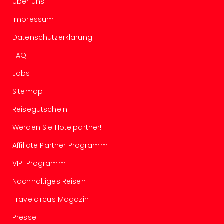
Über uns
in
Köln
Impressum
Konz
Datenschutzerklärung
in
Düss
FAQ
Well
Jobs
Well
Deu
Sitemap
Allg
Baye
Reisegutschein
Wal
Werden Sie Hotelpartner!
Baye
Bod
Affiliate Partner Programm
Harz
Nor
VIP-Programm
NRW
Nachhaltiges Reisen
Ost
Sch
Travelcircus Magazin
alle
Ang
Presse