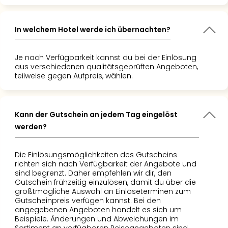
Of
Thro
Stud
In welchem Hotel werde ich übernachten?
Tour
Swar
Je nach Verfügbarkeit kannst du bei der Einlösung
Krist
aus verschiedenen qualitätsgeprüften Angeboten,
Mini
teilweise gegen Aufpreis, wählen.
Wun
Ham
War
Bros.
Kann der Gutschein an jedem Tag eingelöst
Stud
werden?
Tour
Lon
Die Einlösungsmöglichkeiten des Gutscheins
–
richten sich nach Verfügbarkeit der Angebote und
The
sind begrenzt. Daher empfehlen wir dir, den
Mak
Gutschein frühzeitig einzulösen, damit du über die
größtmögliche Auswahl an Einlöseterminen zum
of
Gutscheinpreis verfügen kannst. Bei den
Harr
angegebenen Angeboten handelt es sich um
Pott
Beispiele. Änderungen und Abweichungen im
An