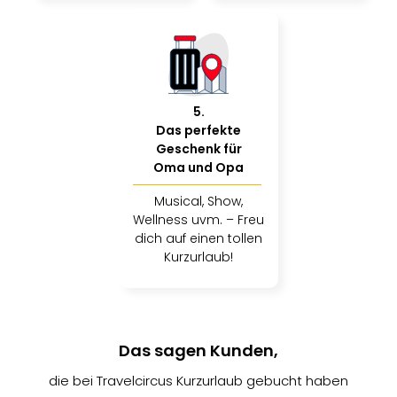
Thea
ABB
Voy
in
Lon
Harr
5
.
Pott
Das perfekte
Geschenk für
Thea
Oma und Opa
Lon
GOP
Musical, Show,
Vari
Wellness uvm. – Freu
Thea
dich auf einen tollen
Frie
Kurzurlaub!
Pala
Berli
Fest
Neu
Fest
Das sagen Kunden,
Bad
die bei Travelcircus Kurzurlaub gebucht haben
Bad