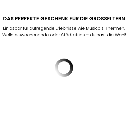
Sere
Park
Allw
DAS PERFEKTE GESCHENK FÜR DIE GROSSELTERN
Müns
Zoo
Einlösbar für aufregende Erlebnisse wie Musicals, Thermen,
Leip
Wellnesswochenende oder Städtetrips – du hast die Wahl!
Safa
Beek
Ber
ZOO
Erle
Gels
Welt
Wal
Nau
Aqu
Zool
Gar
Berli
alle
Ang