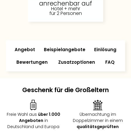
anrechenbar auf
Slag
Hotel + mehr
Eftel
für 2 Personen
LEG
Deu
Parc
Astér
Rast
Angebot
Beispielangebote
Einlösung
Lan
Baye
Bewertungen
Zusatzoptionen
FAQ
Park
Plop
Deu
(eh
Geschenk für die Großeltern
Holi
Park
Tivol
Kop
Freie Wahl aus
über 1.000
Übernachtung im
Futu
Angeboten
in
Doppelzimmer in einem
Bela
Deutschland und Europa
qualitätsgeprüften
alle