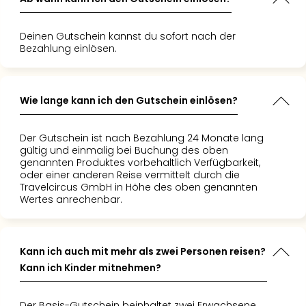
Fest
 wie einfach
en
t, und der
Stör
g über
. Es war
blauf war
Fest
Deinen Gutschein kannst du sofort nach der
s war."
te
iert und
Mus
Bezahlung einlösen.
, um dem
. Es war
Fuld
ntfliehen
n
Are
nergie zu
liches
di
 freue
das ich
Wie lange kann ich den Gutschein einlösen?
Ver
 auf die
 Herz
alle
ise mit
."
Ang
Der Gutschein ist nach Bezahlung 24 Monate lang
s."
Musi
gültig und einmalig bei Buchung des oben
genannten Produktes vorbehaltlich Verfügbarkeit,
Musi
oder einer anderen Reise vermittelt durch die
Ham
Travelcircus GmbH in Höhe des oben genannten
alle
Wertes anrechenbar.
Ang
Kultu
&
Kann ich auch mit mehr als zwei Personen reisen?
Spor
Kann ich Kinder mitnehmen?
Mus
Tec
Sins
Der Basis-Gutschein beinhaltet zwei Erwachsene