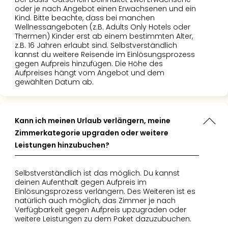
Mer
oder je nach Angebot einen Erwachsenen und ein
Ben
Kind. Bitte beachte, dass bei manchen
Wellnessangeboten (z.B. Adults Only Hotels oder
Mus
Thermen) Kinder erst ab einem bestimmten Alter,
Stut
z.B. 16 Jahren erlaubt sind. Selbstverständlich
Pors
kannst du weitere Reisende im Einlösungsprozess
Mus
gegen Aufpreis hinzufügen. Die Höhe des
Aufpreises hängt vom Angebot und dem
Auto
gewählten Datum ab.
Wolf
BM
Mus
in
Kann ich meinen Urlaub verlängern, meine
Mün
Zimmerkategorie upgraden oder weitere
Barb
Leistungen hinzubuchen?
Mus
Tec
Selbstverständlich ist das möglich. Du kannst
Spey
deinen Aufenthalt gegen Aufpreis im
alle
Einlösungsprozess verlängern. Des Weiteren ist es
Ang
natürlich auch möglich, das Zimmer je nach
Auss
Verfügbarkeit gegen Aufpreis upzugraden oder
weitere Leistungen zu dem Paket dazuzubuchen.
Ga