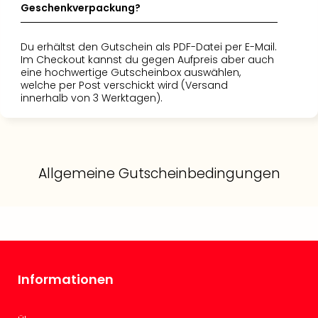
Con
Geschenkverpackung?
Schl
Sch
Du erhältst den Gutschein als PDF-Datei per E-Mail.
Konz
Im Checkout kannst du gegen Aufpreis aber auch
alle
eine hochwertige Gutscheinbox auswählen,
Ang
welche per Post verschickt wird (Versand
Fest
innerhalb von 3 Werktagen).
Glüc
Insel
Mer
Lun
Allgemeine Gutscheinbedingungen
Black
Festi
Nibiri
Festi
Ikar
Festi
alle
Informationen
Ang
Loca
Konz