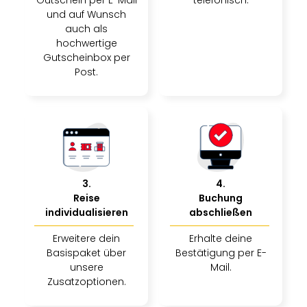
Gutschein per E-Mail
telefonisch.
Sch
und auf Wunsch
und
auch als
das
hochwertige
Biest
Gutscheinbox per
Wie
Post.
Mari
Ther
Sta
Ente
Das
Pha
der
Ope
3
.
4
.
Köln
Reise
Buchung
Tan
individualisieren
abschließen
der
Erweitere dein
Erhalte deine
Vam
Basispaket über
Bestätigung per E-
alle
unsere
Mail.
Ang
Zusatzoptionen.
Sho
&