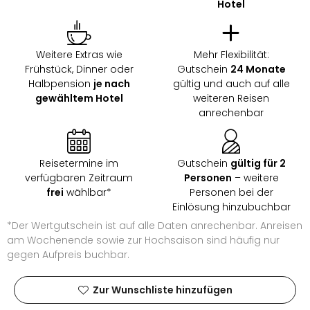
Hotel
Ang
Wass
Trop
Isla
Weitere Extras wie
Mehr Flexibilität:
The
Frühstück, Dinner oder
Gutschein
24 Monate
Erdi
Halbpension
je nach
gültig und auch auf alle
gewähltem Hotel
weiteren Reisen
Rula
anrechenbar
Bad
Sch
aqu
The
Reisetermine im
Gutschein
gültig für 2
Sins
verfügbaren Zeitraum
Personen
– weitere
alle
frei
wählbar*
Personen bei der
Ang
Einlösung hinzubuchbar
Zoo
*Der Wertgutschein ist auf alle Daten anrechenbar. Anreisen
&
am Wochenende sowie zur Hochsaison sind häufig nur
Safa
gegen Aufpreis buchbar.
Erle
Zoo
Zur Wunschliste hinzufügen
Han