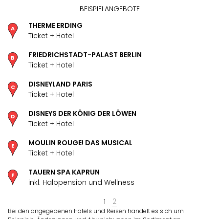
noc
BEISPIELANGEBOTE
meh
THERME ERDING
Frei
Ticket + Hotel
Frei
Eur
FRIEDRICHSTADT-PALAST BERLIN
Frei
Ticket + Hotel
Deu
Frei
DISNEYLAND PARIS
Nied
Ticket + Hotel
Frei
DISNEYS DER KÖNIG DER LÖWEN
Öste
Ticket + Hotel
Frei
Fran
MOULIN ROUGE! DAS MUSICAL
Musi
Ticket + Hotel
&
Sho
TAUERN SPA KAPRUN
Musi
inkl. Halbpension und Wellness
Starl
1
2
Expr
Bei den angegebenen Hotels und Reisen handelt es sich um
Moul