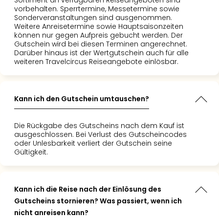
Sortiment an verfügbaren Reiseangeboten sind
vorbehalten. Sperrtermine, Messetermine sowie
Even
Sonderveranstaltungen sind ausgenommen.
at
Weitere Anreisetermine sowie Hauptsaisonzeiten
War
können nur gegen Aufpreis gebucht werden. Der
Bros.
Gutschein wird bei diesen Terminen angerechnet.
Stud
Darüber hinaus ist der Wertgutschein auch für alle
weiteren Travelcircus Reiseangebote einlösbar.
Tour
Lon
–
The
Kann ich den Gutschein umtauschen?
Mak
of
Die Rückgabe des Gutscheins nach dem Kauf ist
Harr
ausgeschlossen. Bei Verlust des Gutscheincodes
Pott
oder Unlesbarkeit verliert der Gutschein seine
Form
Gültigkeit.
1
Die
Auss
Kann ich die Reise nach der Einlösung des
Imme
Gutscheins stornieren? Was passiert, wenn ich
Auss
nicht anreisen kann?
alle