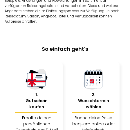
Beispiele. Änderungen und Abweichungen im Sortiment an
Rou
verfügbaren Reiseangeboten sind vorbehalten. Diese und weitere
Das
Angebote stehen dir im Einlösungsprozess zur Verfügung. Je nach
Musi
Reisedatum, Saison, Angebot, Hotel und Verfügbarkeit können
Köni
Aufpreise anfallen.
der
Löw
Die
Eisk
So einfach geht's
Tarz
MJ
–
Das
Mich
Jac
Musi
1
.
2
.
Der
Gutschein
Wunschtermin
Teuf
kaufen
wählen
träg
Pra
Erhalte deinen
Buche deine Reise
Die
persönlichen
bequem online oder