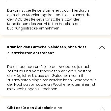
Ang
Spor
Du kannst die Reise stornieren, doch hierdurch
Skiu
entstehen Stornierungskosten. Diese kannst du
in
den AGB des Reiseveranstalters bzw. den
Konditionen des vermittelten Hotels in der
Deu
Buchungsstrecke entnehmen.
Skiu
in
Öste
Form
Kann ich den Gutschein einlösen, ohne dass
1
Zusatzkosten entstehen?
Reis
Konz
Da die buchbaren Preise der Angebote je nach
Konz
Zeitraum und Verfügbarkeiten variieren, besteht
Pitbu
die Möglichkeit, dass der Gutschein nur mit
Karo
Zusatzkosten eingelöst werden kann. Besonders in
G
der Hochsaison sowie an Wochenendterminen ist
mit Zuzahlungen zu rechnen.
Back
Boy
Disn
in
Gibt es für den Gutschein eine