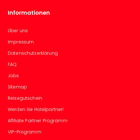
Of
Thro
Informationen
Stud
Tour
Swar
Über uns
Krist
Impressum
Mini
Wun
Datenschutzerklärung
Ham
War
FAQ
Bros.
Jobs
Stud
Tour
Sitemap
Lon
–
Reisegutschein
The
Werden Sie Hotelpartner!
Mak
of
Affiliate Partner Programm
Harr
VIP-Programm
Pott
An