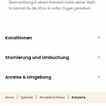
Sch
Übernachtung in einem Premium Hotel deiner Wahl.
und
So kannst du die Show in vollen Zügen genießen.
das
Biest
Wie
Mari
Ther
Sta
Konditionen
Ente
Das
Pha
Stornierung und Umbuchung
der
Ope
Köln
Tan
Anreise & Umgebung
der
Vam
alle
Ang
/
/
/
Home
Specials
Konzerte & Shows
Konzerte
Sho
&