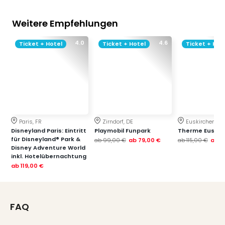
Thea
ABB
Weitere Empfehlungen
Voy
in
4.0
4.6
Ticket + Hotel
Ticket + Hotel
Ticket + Hot
Lon
Harr
Pott
Thea
Lon
GOP
Vari
Paris, FR
Zirndorf, DE
Euskirchen, DE
Thea
Disneyland Paris: Eintritt
Playmobil Funpark
Therme Euskir
für Disneyland® Park &
Frie
ab
99,00 €
ab
79,00 €
ab
115,00 €
ab
7
Disney Adventure World
Pala
inkl. Hotelübernachtung
Berli
ab
119,00 €
Fest
Neu
Fest
FAQ
Bad
Bad