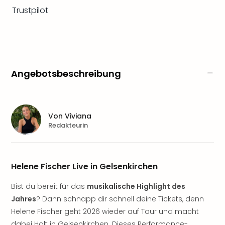
Sere
Trustpilot
Park
Allw
Müns
Zoo
Leip
Safa
Angebotsbeschreibung
Beek
Ber
ZOO
Erle
Von
Viviana
Gels
Redakteurin
Welt
Wal
Nau
Helene Fischer Live in Gelsenkirchen
Aqu
Zool
Bist du bereit für das
musikalische Highlight des
Gar
Jahres
? Dann schnapp dir schnell deine Tickets, denn
Berli
Helene Fischer geht 2026 wieder auf Tour und macht
alle
Ang
dabei Halt in Gelsenkirchen. Dieses Performance-