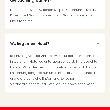
der Buchung wählen?
Mer
Ben
Du hast die Wahl zwischen Sitzplatz Premium, Sitzplatz
Mus
Kategorie 1, Sitzplatz Kategorie 2, Sitzplatz Kategorie 3
Stut
und Stehplatz.
Pors
Mus
Auto
Wolf
Wo liegt mein Hotel?
BM
Mus
Rechtzeitig vor der Anreise wirst du darüber informiert,
in
in welchem Hotel du untergebracht bist. Bitte beachte
Mün
bei der Wahl der Premium Hotels, dass es sich bei der
Barb
Entfernungsangabe nur um einen Platzhalter handelt
Mus
und die eigentliche Entfernung zwischen
Tec
Veranstaltungsort und Hotel davon abweichen kann.
Spey
alle
Ang
Auss
Ga