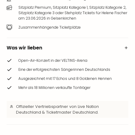
Ang
Sitzplatz Premium, Sitzplatz Kategorie 1, Sitzplatz Kategorie 2,
Wass
Sitzplatz Kategorie 3 oder Stehplatz Tickets für Helene Fischer
Trop
am 23.06.2026 in Gelsenkirchen
Isla
Zusammenhängende Ticketplätze
The
Erdi
Rula
Was wir lieben
Bad
Sch
Open-Air-Konzert in der VELTINS-Arena
aqu
The
Eine der erfolgreichsten Sängerinnen Deutschlands
Sins
Ausgezeichnet mit 17 Echos und 8 Goldenen Hennen
alle
Mehr als 18 Millionen verkaufte Tonträger
Ang
Zoo
&
Offizieller Vertriebspartner von Live Nation
Safa
Deutschland & Ticketmaster Deutschland.
Erle
Zoo
Han