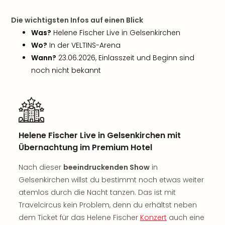
Rou
Das
Die wichtigsten Infos auf einen Blick
Musi
Was?
Helene Fischer Live in Gelsenkirchen
Köni
Wo?
In der VELTINS-Arena
der
Wann?
23.06.2026, Einlasszeit und Beginn sind
Löw
noch nicht bekannt
Die
Eisk
Tarz
MJ
–
Das
Helene Fischer Live in Gelsenkirchen mit
Mich
Übernachtung im Premium Hotel
Jac
Musi
Nach dieser
beeindruckenden Show
in
Der
Gelsenkirchen willst du bestimmt noch etwas weiter
Teuf
atemlos durch die Nacht tanzen. Das ist mit
träg
Pra
Travelcircus kein Problem, denn du erhältst neben
Die
dem Ticket für das Helene Fischer
Konzert
auch eine