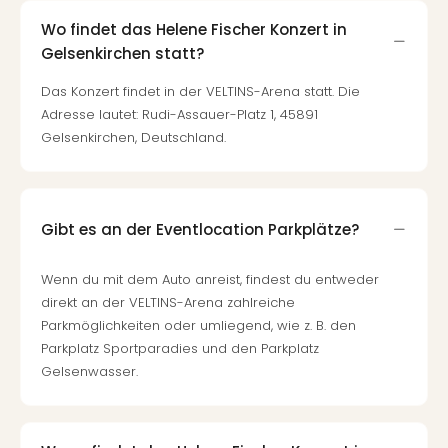
Qua
Com
Wo findet das Helene Fischer Konzert in
Club
Gelsenkirchen statt?
Pret
Das Konzert findet in der VELTINS-Arena statt. Die
Wo
Adresse lautet: Rudi-Assauer-Platz 1, 45891
alle
Gelsenkirchen, Deutschland.
Ang
TV
Sho
ZDF
Fern
Gibt es an der Eventlocation Parkplätze?
in
Main
Wenn du mit dem Auto anreist, findest du entweder
Stef
direkt an der VELTINS-Arena zahlreiche
Raa
Parkmöglichkeiten oder umliegend, wie z. B. den
Sho
Parkplatz Sportparadies und den Parkplatz
alle
Gelsenwasser.
Ang
Fest
Dom