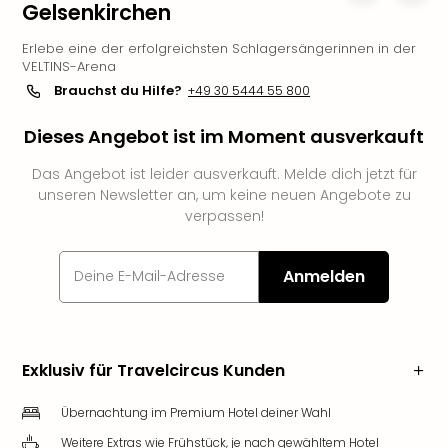
Gelsenkirchen
Slag
Eftel
Erlebe eine der erfolgreichsten Schlagersängerinnen in der
LEG
VELTINS-Arena
Deu
Brauchst du Hilfe?
+49 30 5444 55 800
Parc
Astér
Dieses Angebot ist im Moment ausverkauft
Rast
Lan
Das Angebot ist leider ausverkauft. Melde dich jetzt für
unseren Newsletter an, um keine neuen Angebote zu
Baye
verpassen!
Park
Plop
Deu
Anmelden
(eh
Holi
Park
Tivol
Exklusiv für Travelcircus Kunden
Kop
Futu
Übernachtung im Premium Hotel deiner Wahl
Bela
alle
Weitere Extras wie Frühstück, je nach gewähltem Hotel