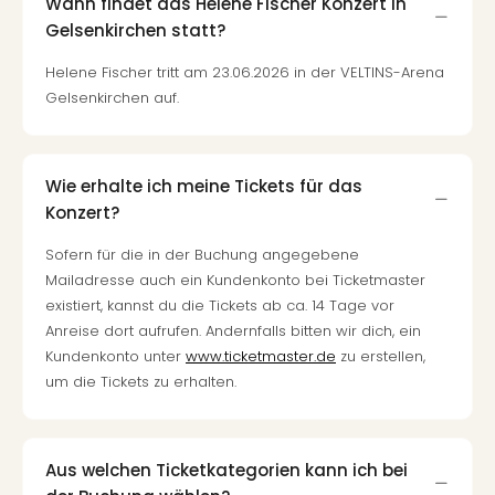
Fest
Wann findet das Helene Fischer Konzert in
Stör
Gelsenkirchen statt?
Fest
Mus
Helene Fischer tritt am 23.06.2026 in der VELTINS-Arena
Fuld
Gelsenkirchen auf.
Are
di
Ver
Wie erhalte ich meine Tickets für das
alle
Konzert?
Ang
Musi
Sofern für die in der Buchung angegebene
Musi
Mailadresse auch ein Kundenkonto bei Ticketmaster
Ham
existiert, kannst du die Tickets ab ca. 14 Tage vor
alle
Anreise dort aufrufen. Andernfalls bitten wir dich, ein
Ang
Kundenkonto unter
www.ticketmaster.de
zu erstellen,
Kultu
um die Tickets zu erhalten.
&
Spor
Mus
Tec
Aus welchen Ticketkategorien kann ich bei
Sins