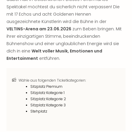
noc
Spektakel möchtest du sicherlich nicht verpassen! Die
meh
mit 17 Echos und acht Goldenen Hennen
Frei
ausgezeichnete Künstlerin wird die Bühne in der
Frei
VELTINS-Arena am 23.06.2026
zum Beben bringen. Mit
Eur
ihrer einzigartigen Stimme, beeindruckenden
Frei
Bühnenshow und einer unglaublichen Energie wird sie
Deu
Frei
dich in eine
Welt voller Musik, Emotionen und
Nied
Entertainment
entführen.
Frei
Öste
Frei
Wähle aus folgenden Ticketkategorien:
Fran
Sitzplatz Premium
Musi
Sitzplatz Kategorie 1
&
Sitzplatz Kategorie 2
Sho
Sitzplatz Kategorie 3
Musi
Stehplatz
Starl
Expr
Moul