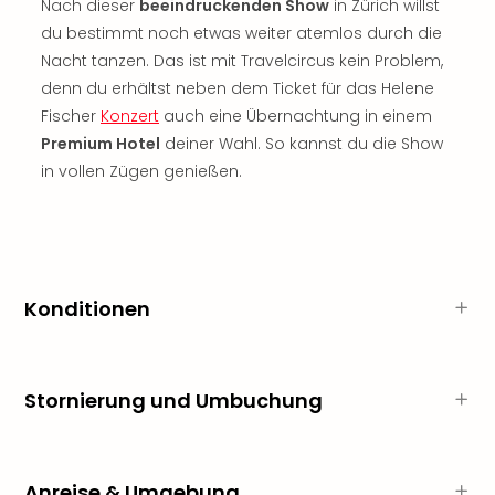
Nach dieser
beeindruckenden Show
in Zürich willst
Rou
du bestimmt noch etwas weiter atemlos durch die
Das
Musi
Nacht tanzen. Das ist mit Travelcircus kein Problem,
Köni
denn du erhältst neben dem Ticket für das Helene
der
Fischer
Konzert
auch eine Übernachtung in einem
Löw
Premium Hotel
deiner Wahl. So kannst du die Show
Die
in vollen Zügen genießen.
Eisk
Tarz
MJ
–
Das
Mich
Konditionen
Jac
Musi
Der
Stornierung und Umbuchung
Teuf
träg
Pra
Die
Anreise & Umgebung