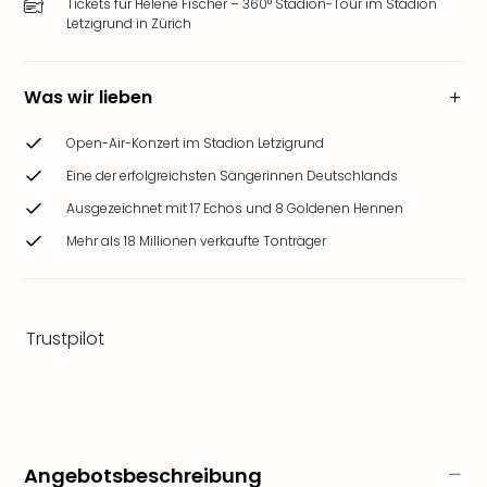
Tickets für Helene Fischer – 360° Stadion-Tour im Stadion
Ang
Letzigrund in Zürich
Wass
Trop
Isla
Was wir lieben
The
Erdi
Open-Air-Konzert im Stadion Letzigrund
Rula
Eine der erfolgreichsten Sängerinnen Deutschlands
Bad
Sch
Ausgezeichnet mit 17 Echos und 8 Goldenen Hennen
aqu
Mehr als 18 Millionen verkaufte Tonträger
The
Sins
alle
Ang
Trustpilot
Zoo
&
Safa
Erle
Zoo
Han
Angebotsbeschreibung