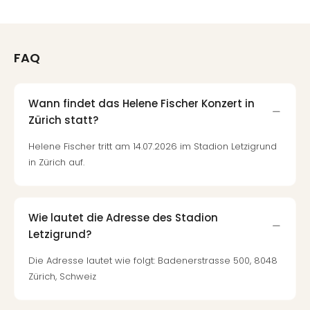
Thea
ABB
Voy
FAQ
in
Lon
Harr
Pott
Wann findet das Helene Fischer Konzert in
Thea
Zürich statt?
Lon
Helene Fischer tritt am 14.07.2026 im Stadion Letzigrund
GOP
in Zürich auf.
Vari
Thea
Frie
Pala
Wie lautet die Adresse des Stadion
Berli
Letzigrund?
Fest
Neu
Die Adresse lautet wie folgt: Badenerstrasse 500, 8048
Fest
Zürich, Schweiz
Bad
Bad