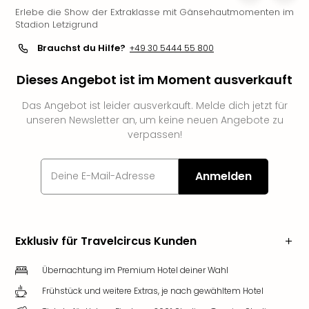
Erlebe die Show der Extraklasse mit Gänsehautmomenten im
Slag
Stadion Letzigrund
Eftel
LEG
Brauchst du Hilfe?
+49 30 5444 55 800
Deu
Parc
Dieses Angebot ist im Moment ausverkauft
Astér
Rast
Das Angebot ist leider ausverkauft. Melde dich jetzt für
Lan
unseren Newsletter an, um keine neuen Angebote zu
verpassen!
Baye
Park
Plop
Anmelden
Deu
(eh
Holi
Park
Exklusiv für Travelcircus Kunden
Tivol
Kop
Übernachtung im Premium Hotel deiner Wahl
Futu
Bela
Frühstück und weitere Extras, je nach gewähltem Hotel
alle