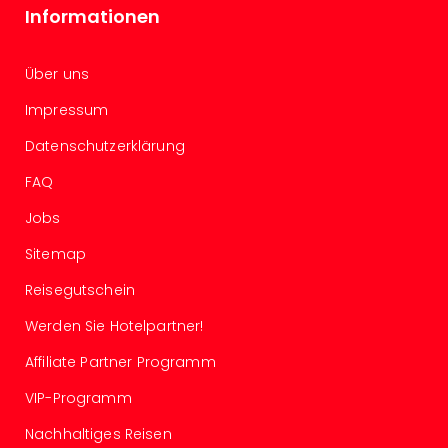
Informationen
Even
at
War
Über uns
Bros.
Stud
Impressum
Tour
Datenschutzerklärung
Lon
–
FAQ
The
Mak
Jobs
of
Sitemap
Harr
Pott
Reisegutschein
Form
Werden Sie Hotelpartner!
1
Die
Affiliate Partner Programm
Auss
Imme
VIP-Programm
Auss
Nachhaltiges Reisen
alle