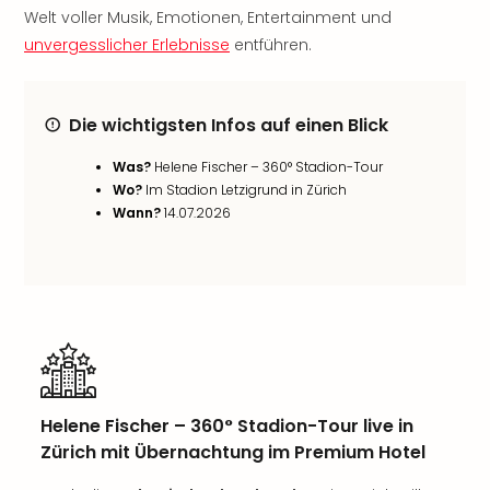
Welt voller Musik, Emotionen, Entertainment und
noc
meh
unvergesslicher Erlebnisse
entführen.
Frei
Frei
Eur
Die wichtigsten Infos auf einen Blick
Frei
Deu
Was?
Helene Fischer – 360° Stadion-Tour
Frei
Wo?
Im Stadion Letzigrund in Zürich
Nied
Wann?
14.07.2026
Frei
Öste
Frei
Fran
Musi
&
Sho
Musi
Helene Fischer – 360° Stadion-Tour live in
Starl
Zürich mit Übernachtung im Premium Hotel
Expr
Moul