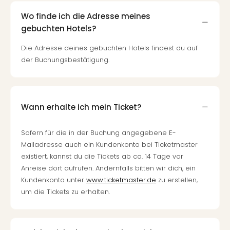
Qua
Com
Wo finde ich die Adresse meines
Club
gebuchten Hotels?
Pret
Die Adresse deines gebuchten Hotels findest du auf
Wo
der Buchungsbestätigung.
alle
Ang
TV
Sho
ZDF
Wann erhalte ich mein Ticket?
Fern
in
Sofern für die in der Buchung angegebene E-
Main
Mailadresse auch ein Kundenkonto bei Ticketmaster
Stef
existiert, kannst du die Tickets ab ca. 14 Tage vor
Raa
Anreise dort aufrufen. Andernfalls bitten wir dich, ein
Sho
Kundenkonto unter
www.ticketmaster.de
zu erstellen,
alle
um die Tickets zu erhalten.
Ang
Fest
Dom