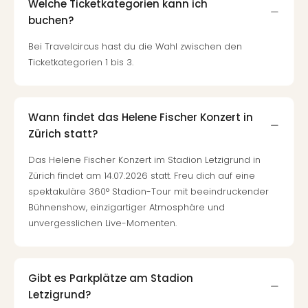
Fest
Welche Ticketkategorien kann ich
Stör
buchen?
Fest
Mus
Bei Travelcircus hast du die Wahl zwischen den
Fuld
Ticketkategorien 1 bis 3.
Are
di
Ver
Wann findet das Helene Fischer Konzert in
alle
Zürich statt?
Ang
Musi
Das Helene Fischer Konzert im Stadion Letzigrund in
Musi
Zürich findet am 14.07.2026 statt. Freu dich auf eine
Ham
spektakuläre 360° Stadion-Tour mit beeindruckender
alle
Bühnenshow, einzigartiger Atmosphäre und
Ang
unvergesslichen Live-Momenten.
Kultu
&
Spor
Mus
Gibt es Parkplätze am Stadion
Tec
Letzigrund?
Sins