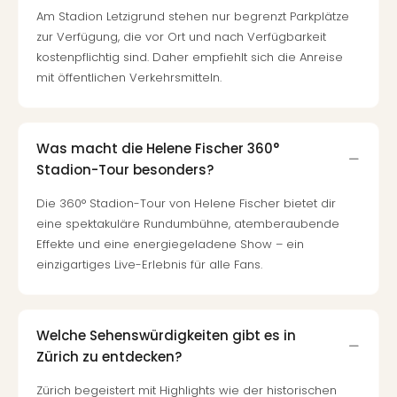
Mer
Am Stadion Letzigrund stehen nur begrenzt Parkplätze
Ben
zur Verfügung, die vor Ort und nach Verfügbarkeit
Mus
kostenpflichtig sind. Daher empfiehlt sich die Anreise
Stut
mit öffentlichen Verkehrsmitteln.
Pors
Mus
Auto
Wolf
Was macht die Helene Fischer 360°
BM
Stadion-Tour besonders?
Mus
Die 360° Stadion-Tour von Helene Fischer bietet dir
in
eine spektakuläre Rundumbühne, atemberaubende
Mün
Effekte und eine energiegeladene Show – ein
Barb
einzigartiges Live-Erlebnis für alle Fans.
Mus
Tec
Spey
alle
Welche Sehenswürdigkeiten gibt es in
Ang
Zürich zu entdecken?
Auss
Ga
Zürich begeistert mit Highlights wie der historischen