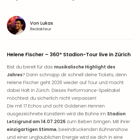
Sere
Park
Allw
Müns
Von
Lukas
Zoo
Redakteur
Leip
Safa
Beek
Helene Fischer – 360° Stadion-Tour live in Zürich
Ber
ZOO
Bist du bereit für das
musikalische Highlight des
Erle
Jahres
? Dann schnapp dir schnell deine Tickets, denn
Gels
Helene Fischer geht 2026 wieder auf Tour und macht
Welt
dabei Halt in Zürich. Dieses Performance-Spektakel
Wal
Nau
möchtest du sicherlich nicht verpassen!
Aqu
Die mit 17 Echos und acht Goldenen Hennen
Zool
ausgezeichnete Künstlerin wird die Bühne im
Stadion
Gar
Letzigrund am 14.07.2026
zum Beben bringen. Mit ihrer
Berli
einzigartigen Stimme
, beeindruckenden Bühnenshow
alle
und einer unglaublichen Energie wird sie dich in eine
Ang