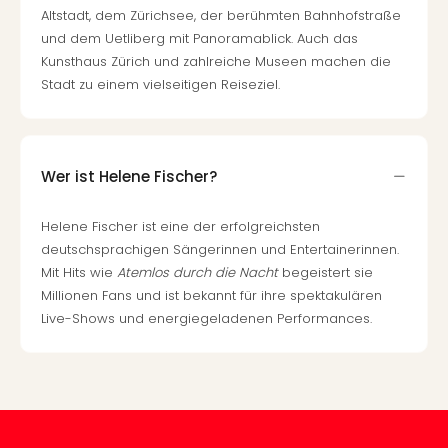
Of
Altstadt, dem Zürichsee, der berühmten Bahnhofstraße
Thro
und dem Uetliberg mit Panoramablick. Auch das
Stud
Kunsthaus Zürich und zahlreiche Museen machen die
Tour
Stadt zu einem vielseitigen Reiseziel.
Swar
Krist
Mini
Wun
Wer ist Helene Fischer?
Ham
War
Bros.
Helene Fischer ist eine der erfolgreichsten
Stud
deutschsprachigen Sängerinnen und Entertainerinnen.
Tour
Mit Hits wie
Atemlos durch die Nacht
begeistert sie
Lon
Millionen Fans und ist bekannt für ihre spektakulären
–
Live-Shows und energiegeladenen Performances.
The
Mak
of
Harr
Pott
An