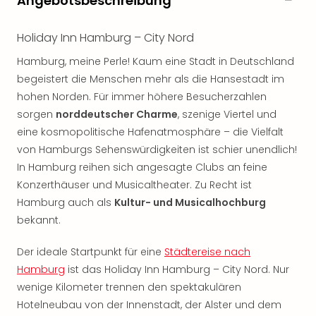
Angebotsbeschreibung
noc
meh
Holiday Inn Hamburg – City Nord
Frei
Frei
Hamburg, meine Perle! Kaum eine Stadt in Deutschland
Eur
begeistert die Menschen mehr als die Hansestadt im
Frei
hohen Norden. Für immer höhere Besucherzahlen
Deu
sorgen
norddeutscher Charme
, szenige Viertel und
Frei
eine kosmopolitische Hafenatmosphäre – die Vielfalt
Nied
von Hamburgs Sehenswürdigkeiten ist schier unendlich!
Frei
In Hamburg reihen sich angesagte Clubs an feine
Öste
Frei
Konzerthäuser und Musicaltheater. Zu Recht ist
Fran
Hamburg auch als
Kultur- und Musicalhochburg
Musi
bekannt.
&
Sho
Der ideale Startpunkt für eine
Städtereise nach
Musi
Hamburg
ist das Holiday Inn Hamburg – City Nord. Nur
Starl
wenige Kilometer trennen den spektakulären
Expr
Hotelneubau von der Innenstadt, der Alster und dem
Moul