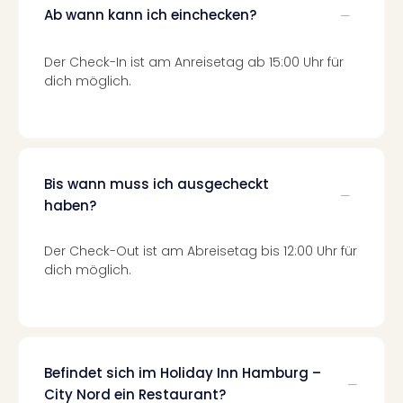
Fest
Ab wann kann ich einchecken?
Stör
Fest
Mus
Der Check-In ist am Anreisetag ab 15:00 Uhr für
Fuld
dich möglich.
Are
di
Ver
alle
Ang
Bis wann muss ich ausgecheckt
Musi
haben?
Musi
Ham
Der Check-Out ist am Abreisetag bis 12:00 Uhr für
alle
dich möglich.
Ang
Kultu
&
Spor
Mus
Befindet sich im Holiday Inn Hamburg –
Tec
City Nord ein Restaurant?
Sins