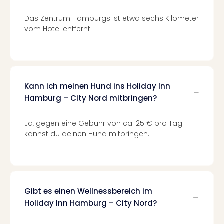
Of
Thro
Das Zentrum Hamburgs ist etwa sechs Kilometer
Stud
vom Hotel entfernt.
Tour
Swar
Krist
Mini
Wun
Kann ich meinen Hund ins Holiday Inn
Ham
Hamburg – City Nord mitbringen?
War
Bros.
Ja, gegen eine Gebühr von ca. 25 € pro Tag
Stud
kannst du deinen Hund mitbringen.
Tour
Lon
–
The
Mak
of
Gibt es einen Wellnessbereich im
Harr
Holiday Inn Hamburg – City Nord?
Pott
An