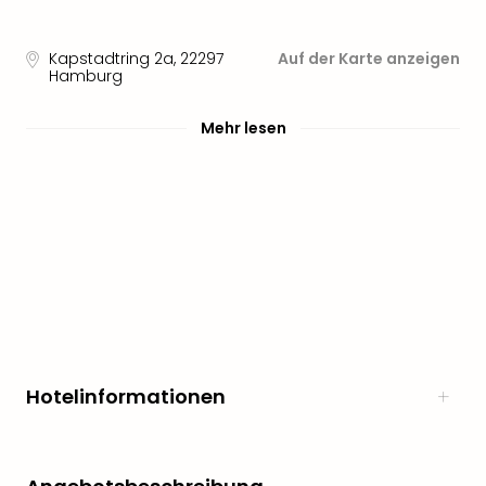
Sere
Park
Allw
Kapstadtring 2a
,
22297
Auf der Karte anzeigen
Müns
Hamburg
Zoo
Leip
Mehr lesen
Safa
Beek
Ber
ZOO
Erle
Gels
Welt
Wal
Nau
Aqu
Zool
Hotelinformationen
Gar
Berli
alle
Ang