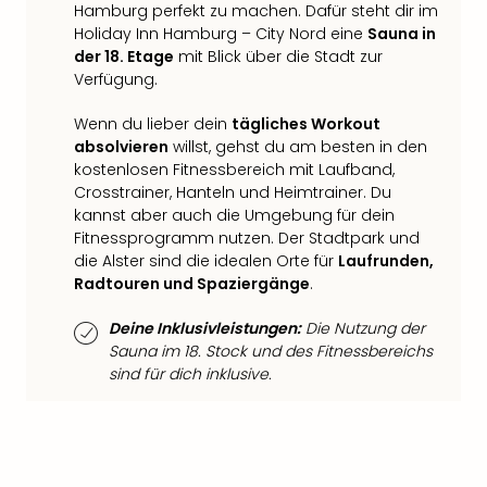
Hamburg perfekt zu machen. Dafür steht dir im
Thea
Holiday Inn Hamburg – City Nord eine
Sauna in
ABB
der 18. Etage
mit Blick über die Stadt zur
Voy
Verfügung.
in
Lon
Wenn du lieber dein
tägliches Workout
Harr
absolvieren
willst, gehst du am besten in den
Pott
kostenlosen Fitnessbereich mit Laufband,
Thea
Crosstrainer, Hanteln und Heimtrainer. Du
Lon
kannst aber auch die Umgebung für dein
GOP
Fitnessprogramm nutzen. Der Stadtpark und
Vari
die Alster sind die idealen Orte für
Laufrunden,
Thea
Radtouren und Spaziergänge
.
Frie
Pala
Deine Inklusivleistungen:
Die Nutzung der
Sauna im 18. Stock und des Fitnessbereichs
Berli
sind für dich inklusive.
Fest
Neu
Fest
Bad
Bad