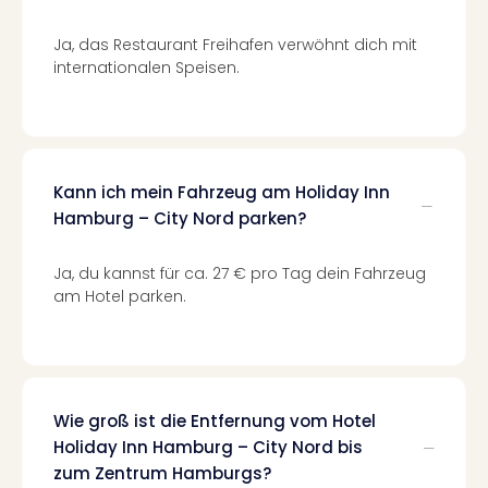
Mer
Ben
Ja, das Restaurant Freihafen verwöhnt dich mit
Mus
internationalen Speisen.
Stut
Pors
Mus
Auto
Wolf
Kann ich mein Fahrzeug am Holiday Inn
BM
Hamburg – City Nord parken?
Mus
in
Ja, du kannst für ca. 27 € pro Tag dein Fahrzeug
Mün
am Hotel parken.
Barb
Mus
Tec
Spey
alle
Wie groß ist die Entfernung vom Hotel
Ang
Auss
Holiday Inn Hamburg – City Nord bis
Ga
zum Zentrum Hamburgs?