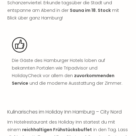
Schanzenviertel. Erkunde tagsüber die Stadt und
Rou
Das
entspanne am Abend in der
Sauna im 18. Stock
mit
Musi
Blick über ganz Hamburg!
Köni
der
Löw
Die
Eisk
Tarz
Die Gäste des Hamburger Hotels loben auf
MJ
bekannten Portalen wie Tripadvisor und
–
HolidayCheck vor allem den
zuvorkommenden
Das
Mich
Service
und die moderne Ausstattung der Zimmer.
Jac
Musi
Der
Teuf
Kulinarisches im Holiday Inn Hamburg – City Nord
träg
Im Hotelrestaurant des Holiday Inn startest du mit
Pra
einem
reichhaltigen Frühstücksbuffet
in den Tag. Lass
Die