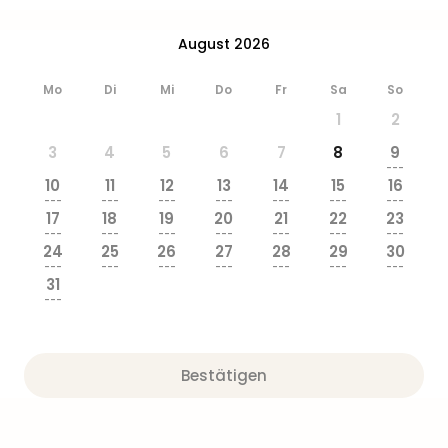
Ang
Wass
August 2026
Trop
Isla
Mo
Di
Mi
Do
Fr
Sa
So
The
1
2
Erdi
Rula
3
4
5
6
7
8
9
Bad
---
10
11
12
13
14
15
16
Sch
---
---
---
---
---
---
---
aqu
17
18
19
20
21
22
23
The
---
---
---
---
---
---
---
24
25
26
27
28
29
30
Sins
---
---
---
---
---
---
---
alle
31
Ang
---
Zoo
&
Safa
Bestätigen
Erle
Zoo
Han