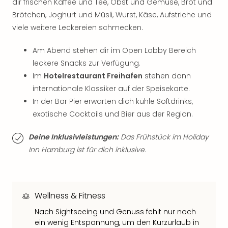
Sch
dir frischen Kaffee und Tee, Obst und Gemüse, Brot und
und
Brötchen, Joghurt und Müsli, Wurst, Käse, Aufstriche und
das
viele weitere Leckereien schmecken.
Biest
Wie
Am Abend stehen dir im Open Lobby Bereich
Mari
leckere Snacks zur Verfügung.
Ther
Im
Hotelrestaurant Freihafen
stehen dann
Sta
internationale Klassiker auf der Speisekarte.
Ente
In der Bar Pier erwarten dich kühle Softdrinks,
Das
Pha
exotische Cocktails und Bier aus der Region.
der
Ope
Deine Inklusivleistungen:
Das Frühstück im Holiday
Köln
Inn Hamburg ist für dich inklusive.
Tan
der
Vam
alle
Wellness & Fitness
Ang
Nach Sightseeing und Genuss fehlt nur noch
Sho
ein wenig Entspannung, um den Kurzurlaub in
&