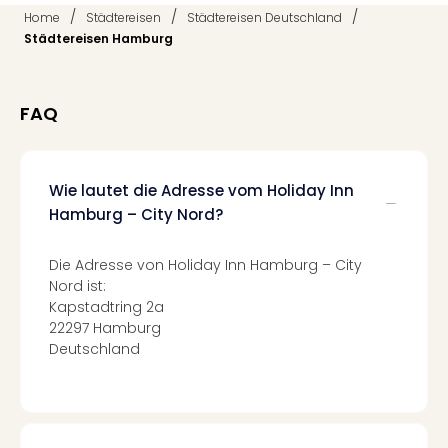
Qua
/
/
/
Home
Städtereisen
Städtereisen Deutschland
Com
Städtereisen Hamburg
Club
Pret
Wo
FAQ
alle
Ang
TV
Sho
Wie lautet die Adresse vom Holiday Inn
ZDF
Hamburg – City Nord?
Fern
in
Die Adresse von Holiday Inn Hamburg – City
Main
Nord ist:
Stef
Kapstadtring 2a
Raa
22297 Hamburg
Sho
Deutschland
alle
Ang
Fest
Dom