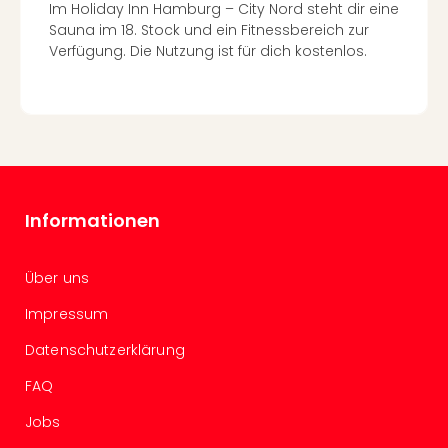
Im Holiday Inn Hamburg – City Nord steht dir eine
Even
Sauna im 18. Stock und ein Fitnessbereich zur
at
Verfügung. Die Nutzung ist für dich kostenlos.
War
Bros.
Stud
Tour
Lon
–
The
Mak
Informationen
of
Harr
Über uns
Pott
Form
Impressum
1
Die
Datenschutzerklärung
Auss
FAQ
Imme
Auss
Jobs
alle