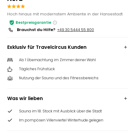
Slag
Eftel
Hoch hinaus mit modernstem Ambiente in der Hansestadt
LEG
Bestpreisgarantie
Deu
Brauchst du Hilfe?
+49 30 5444 55 800
Parc
Astér
Rast
Exklusiv für Travelcircus Kunden
Lan
Baye
Ab 1 Übernachtung im Zimmer deiner Wahl
Park
Tägliches Frühstück
Plop
Nutzung der Sauna und des Fitnessbereichs
Deu
(eh
Holi
Was wir lieben
Park
Tivol
Sauna im 18. Stock mit Ausblick über die Stadt
Kop
Futu
Im pompösen Villenviertel Winterhude gelegen
Bela
alle