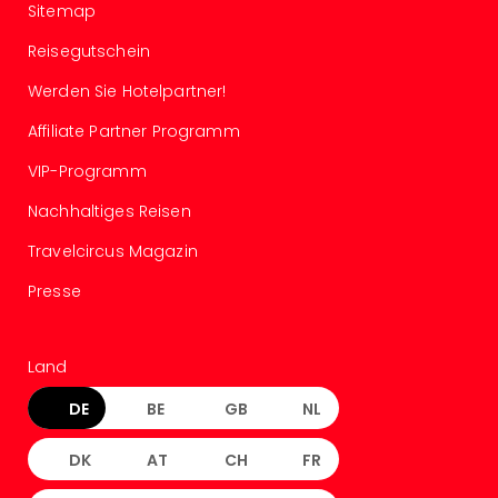
Sitemap
Ang
Spor
Reisegutschein
Skiu
in
Werden Sie Hotelpartner!
Deu
Affiliate Partner Programm
Skiu
in
VIP-Programm
Öste
Form
Nachhaltiges Reisen
1
Travelcircus Magazin
Reis
Konz
Presse
Konz
Pitbu
Karo
Land
G
Back
DE
BE
GB
NL
Boy
Disn
DK
AT
CH
FR
in