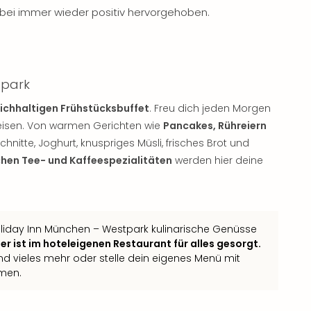
bei immer wieder positiv hervorgehoben.
tpark
eichhaltigen Frühstücksbuffet
. Freu dich jeden Morgen
eisen. Von warmen Gerichten wie
Pancakes, Rühreiern
nitte, Joghurt, knuspriges Müsli, frisches Brot und
hen Tee- und Kaffeespezialitäten
werden hier deine
liday Inn München – Westpark kulinarische Genüsse
r ist im hoteleigenen Restaurant für alles gesorgt.
und vieles mehr oder stelle dein eigenes Menü mit
men.