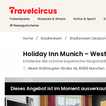
Freizeitparks
Musicals & Shows
Kultur & Sport
K
🎁 Reisegutscheine
Home
/
Städtereisen
/
Städtereisen Deutsc
Holiday Inn Munich – Wes
Entdecke die schöne bayerische Haupstad
Albert-Roßhaupter-Straße 45
,
81369
München
Dieses Angebot ist im Moment ausverkau