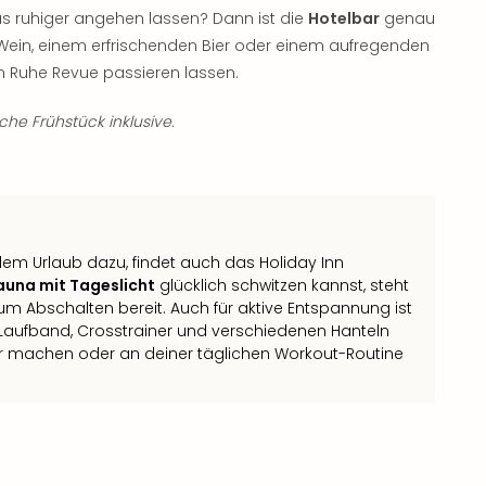
as ruhiger angehen lassen? Dann ist die
Hotelbar
genau
as Wein, einem erfrischenden Bier oder einem aufregenden
n Ruhe Revue passieren lassen.
iche Frühstück inklusive.
dem Urlaub dazu, findet auch das Holiday Inn
auna mit Tageslicht
glücklich schwitzen kannst, steht
m Abschalten bereit. Auch für aktive Entspannung ist
, Laufband, Crosstrainer und verschiedenen Hanteln
r machen oder an deiner täglichen Workout-Routine