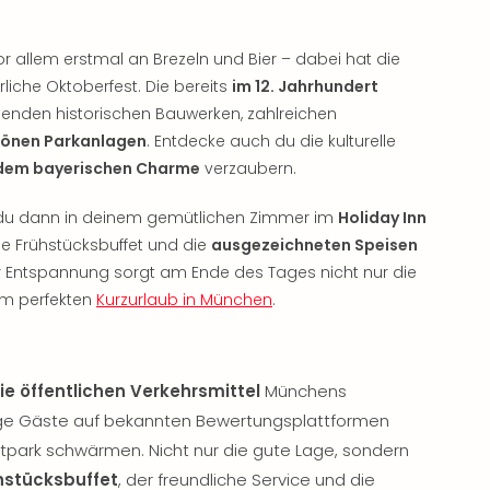
 allem erstmal an Brezeln und Bier – dabei hat die
rliche Oktoberfest. Die bereits
im 12. Jahrhundert
nden historischen Bauwerken, zahlreichen
önen Parkanlagen
. Entdecke auch du die kulturelle
dem bayerischen Charme
verzaubern.
du dann in deinem gemütlichen Zimmer im
Holiday Inn
he Frühstücksbuffet und die
ausgezeichneten Speisen
ür Entspannung sorgt am Ende des Tages nicht nur die
um perfekten
Kurzurlaub in München
.
e öffentlichen Verkehrsmittel
Münchens
ige Gäste auf bekannten Bewertungsplattformen
park schwärmen. Nicht nur die gute Lage, sondern
hstücksbuffet
, der freundliche Service und die