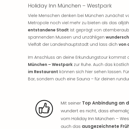
Holiday Inn München – Westpark
Viele Menschen denken bei München zunächst vor
Metropole noch viel mehr zu bieten als das alljäh
entstandene Stadt
ist geprägt von atemberaube
spannenden Museen und unzähligen
wundersch
Vielfalt der Landeshauptstadt und lass dich
von 
Im Anschluss an deine Erkundungstour kommst 
München – Westpark
zur Ruhe. Auch das köstlic
im Restaurant
können sich hier sehen lassen. F
Bar, sondern auch eine Sauna – für deinen rund
Mit seiner
Top Anbindung an di
wundert es nicht, dass ehemal
vom Holiday Inn München – West
auch das
ausgezeichnete Frü