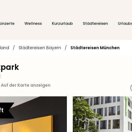
onzerte
Wellness
Kurzurlaub
Städtereisen
Urlaub
hland
/
Städtereisen Bayern
/
Städtereisen München
tpark
t
Auf der Karte anzeigen
ft