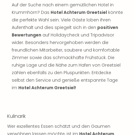
Sch
Auf der Suche nach einem gemütlichen Hotel in
und
Krummhörn? Das
Hotel Achterum Greetsiel
könnte
das
die perfekte Wahl sein. Viele Gäste loben ihren
Biest
Wie
Aufenthalt und dies spiegelt sich in den
positiven
Mari
Bewertungen
auf Holidaycheck und Tripadvisor
Ther
wider. Besonders hervorgehoben werden die
Sta
freundlichen Mitarbeiter, saubere und komfortable
Ente
Zimmer sowie das schmackhafte Frühstück. Die
Das
ruhige Lage und die Nähe zum Hafen von Greetsiel
Pha
zählen ebenfalls zu den Pluspunkten. Entdecke
der
Ope
selbst den Service und genieße entspannte Tage
Köln
im
Hotel Achterum Greetsiel!
Tan
der
Vam
alle
Kulinarik
Ang
Sho
Wer exzellentes Essen schätzt und den Gaumen
&
verwöhnen lassen möchte, ist im
Hotel Achterum