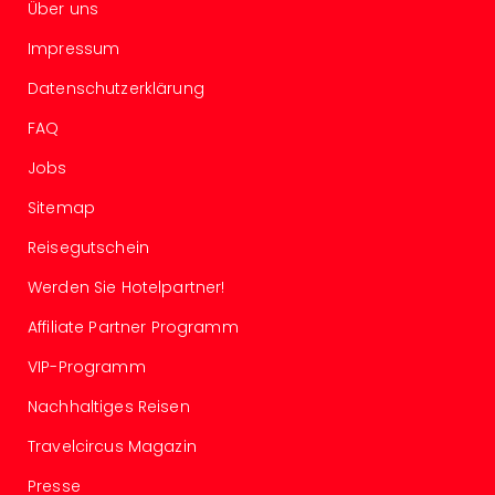
Über uns
Mer
Ben
Impressum
Mus
Stut
Datenschutzerklärung
Pors
FAQ
Mus
Auto
Jobs
Wolf
Sitemap
BM
Mus
Reisegutschein
in
Mün
Werden Sie Hotelpartner!
Barb
Affiliate Partner Programm
Mus
Tec
VIP-Programm
Spey
alle
Nachhaltiges Reisen
Ang
Travelcircus Magazin
Auss
Ga
Presse