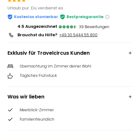
Slag
Urlaub pur. Du verdienst es.
Eftel
Kostenlos stornierbar
Bestpreisgarantie
LEG
Deu
4.5
ausgezeichnet
39
Bewertungen
Parc
Brauchst du Hilfe?
+49 30 5444 55 800
Astér
Rast
Exklusiv für Travelcircus Kunden
Lan
Baye
Übernachtung im Zimmer deiner Wahl
Park
Plop
Tägliches Frühstück
Deu
(eh
Holi
Was wir lieben
Park
Tivol
Meerblick-Zimmer
Kop
Familienfreundlich
Futu
Bela
alle