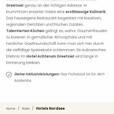
Thea
Greetsiel
genau an der richtigen Adresse. In
ABB
Krummhörn erwartet Gäste eine
erstklassige Kulinarik
.
Voy
Das hauseigene Restaurant begeistert mit kreativen,
in
regionalen Gerichten und frischen Zutaten.
Lon
Talentierten Köchen
gelingt es, wahre Gaumenfreuden
Harr
zu kreieren. In gemütlicher Atmosphäre und mit
Pott
Thea
herzlicher Gastfreundschaft kann man sich hier durch
Lon
die vielfältige Speisekarte schlemmen. Ein kulinarisches
GOP
Erlebnis im
Hotel Achterum Greetsiel
wird lange in
Vari
Erinnerung bleiben.
Thea
Frie
Deine Inklusivleistungen:
Das Frühstück ist für dich
Pala
kostenlos.
Berli
Fest
Neu
Fest
Bad
/
/
Hotels Nordsee
Home
Hotel
Bad