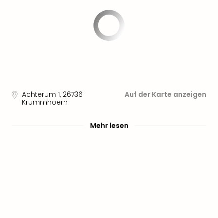
Sere
Park
Allw
Müns
Zoo
Leip
Safa
Beek
Ber
Achterum 1
,
26736
Auf der Karte anzeigen
ZOO
Krummhoern
Erle
Gels
Mehr lesen
Welt
Wal
Nau
Aqu
Zool
Gar
Berli
alle
Ang