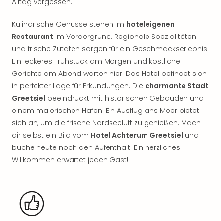
Alltag vergessen.
Rou
Das
Kulinarische Genüsse stehen im
hoteleigenen
Musi
Restaurant
im Vordergrund. Regionale Spezialitäten
Köni
der
und frische Zutaten sorgen für ein Geschmackserlebnis.
Löw
Ein leckeres Frühstück am Morgen und köstliche
Die
Gerichte am Abend warten hier. Das Hotel befindet sich
Eisk
in perfekter Lage für Erkundungen. Die
charmante Stadt
Tarz
Greetsiel
beeindruckt mit historischen Gebäuden und
MJ
einem malerischen Hafen. Ein Ausflug ans Meer bietet
–
sich an, um die frische Nordseeluft zu genießen. Mach
Das
Mich
dir selbst ein Bild vom
Hotel Achterum Greetsiel
und
Jac
buche heute noch den Aufenthalt. Ein herzliches
Musi
Willkommen erwartet jeden Gast!
Der
Teuf
träg
Pra
Die