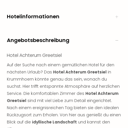
noc
meh
Hotelinformationen
Frei
Frei
Eur
Frei
Angebotsbeschreibung
Deu
Frei
Hotel Achterum Greetsiel
Nied
Frei
Auf der Suche nach einem gemütlichen Hotel für den
Öste
nächsten Urlaub? Das
Hotel Achterum Greetsiel
in
Frei
Krummhoern könnte genau das sein, wonach du
Fran
suchst. Hier trifft entspannte Atmosphäre auf herzlichen
Musi
&
Service. Die komfortablen Zimmer des
Hotel Achterum
Sho
Greetsiel
sind mit viel Liebe zum Detail eingerichtet.
Musi
Nach einem ereignisreichen Tag bieten sie den idealen
Starl
Rückzugsort zum Erholen. Von hier aus genießt du einen
Expr
Blick auf die
idyllische Landschaft
und kannst den
Moul