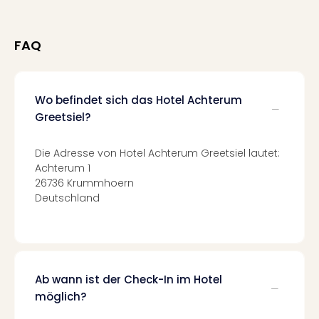
Qua
Com
Club
FAQ
Pret
Wo
alle
Ang
Wo befindet sich das Hotel Achterum
TV
Greetsiel?
Sho
ZDF
Die Adresse von Hotel Achterum Greetsiel lautet:
Fern
Achterum 1
in
26736 Krummhoern
Main
Deutschland
Stef
Raa
Sho
alle
Ang
Ab wann ist der Check-In im Hotel
Fest
möglich?
Dom