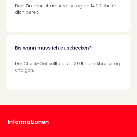
Fest
Dein Zimmer ist am Anreisetag ab 14:00 Uhr für
Stör
dich bereit.
Fest
Mus
Fuld
Are
di
Ver
Bis wann muss ich auschecken?
alle
Ang
Der Check-Out sollte bis 11:00 Uhr am Abreisetag
Musi
erfolgen.
Musi
Ham
alle
Ang
Kultu
&
Spor
Mus
Informationen
Tec
Sins