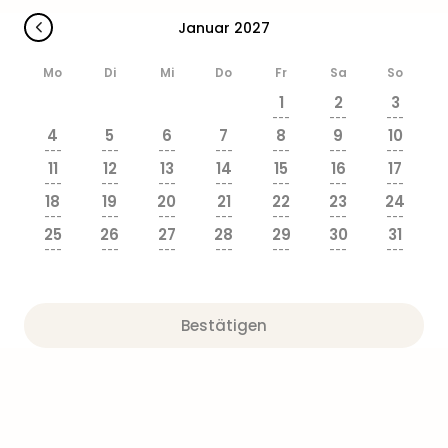
Ang
Januar 2027
Wass
Trop
Mo
Di
Mi
Do
Fr
Sa
So
Isla
The
1
2
3
---
---
---
Erdi
4
5
6
7
8
9
10
Rula
---
---
---
---
---
---
---
Bad
11
12
13
14
15
16
17
---
---
---
---
---
---
---
Sch
18
19
20
21
22
23
24
aqu
---
---
---
---
---
---
---
The
25
26
27
28
29
30
31
---
---
---
---
---
---
---
Sins
alle
Ang
Zoo
Bestätigen
&
Safa
Erle
Zoo
Han