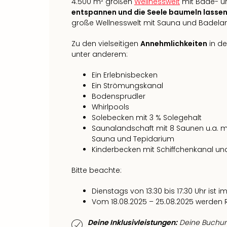
4.500 m² großen
Wellnesswelt
mit Bade- u
entspannen und die Seele baumeln lasse
große Wellnesswelt mit Sauna und Badela
Zu den vielseitigen
Annehmlichkeiten
in de
unter anderem:
Ein Erlebnisbecken
Ein Strömungskanal
Bodensprudler
Whirlpools
Solebecken mit 3 % Solegehalt
Saunalandschaft mit 8 Saunen u.a. 
Sauna und Tepidarium
Kinderbecken mit Schiffchenkanal un
Bitte beachte:
Dienstags von 13:30 bis 17:30 Uhr is
Vom 18.08.2025 – 25.08.2025 werden 
Deine Inklusivleistungen:
Deine Buchung 