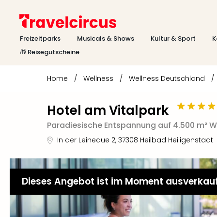
Freizeitparks
Musicals & Shows
Kultur & Sport
K
🎁 Reisegutscheine
Home
/
Wellness
/
Wellness Deutschland
/
Hotel am Vitalpark
Paradiesische Entspannung auf 4.500 m² We
In der Leineaue 2
,
37308
Heilbad Heiligenstadt
Dieses Angebot ist im Moment ausverkau