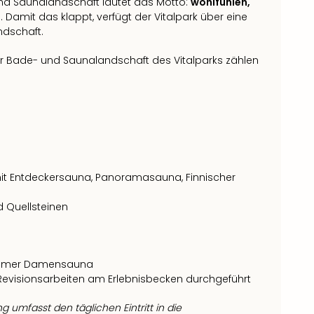
nd Saunalandschaft lautet das Motto:
wohlfühlen,
n
. Damit das klappt, verfügt der Vitalpark über eine
ndschaft.
r Bade- und Saunalandschaft des Vitalparks zählen
mit Entdeckersauna, Panoramasauna, Finnischer
d Quellsteinen
t immer Damensauna
Revisionsarbeiten am Erlebnisbecken durchgeführt
umfasst den täglichen Eintritt in die